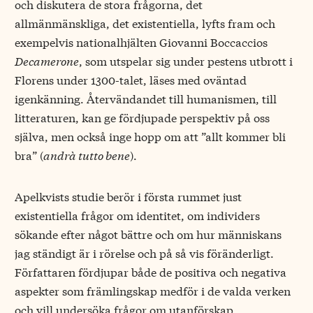
och diskutera de stora frågorna, det
allmänmänskliga, det existentiella, lyfts fram och
exempelvis nationalhjälten Giovanni Boccaccios
Decamerone
, som utspelar sig under pestens utbrott i
Florens under 1300-talet, läses med oväntad
igenkänning. Återvändandet till humanismen, till
litteraturen, kan ge fördjupade perspektiv på oss
själva, men också inge hopp om att ”allt kommer bli
bra” (
andrà tutto bene
).
Apelkvists studie berör i första rummet just
existentiella frågor om identitet, om individers
sökande efter något bättre och om hur människans
jag ständigt är i rörelse och på så vis föränderligt.
Författaren fördjupar både de positiva och negativa
aspekter som främlingskap medför i de valda verken
och vill undersöka frågor om utanförskap,