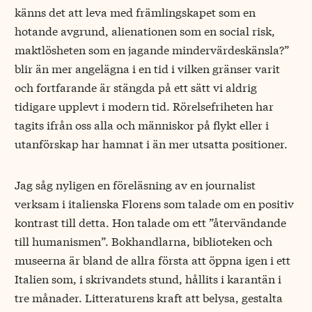
känns det att leva med främlingskapet som en
hotande avgrund, alienationen som en social risk,
maktlösheten som en jagande mindervärdeskänsla?”
blir än mer angelägna i en tid i vilken gränser varit
och fortfarande är stängda på ett sätt vi aldrig
tidigare upplevt i modern tid. Rörelsefriheten har
tagits ifrån oss alla och människor på flykt eller i
utanförskap har hamnat i än mer utsatta positioner.
Jag såg nyligen en föreläsning av en journalist
verksam i italienska Florens som talade om en positiv
kontrast till detta. Hon talade om ett ”återvändande
till humanismen”. Bokhandlarna, biblioteken och
museerna är bland de allra första att öppna igen i ett
Italien som, i skrivandets stund, hållits i karantän i
tre månader. Litteraturens kraft att belysa, gestalta