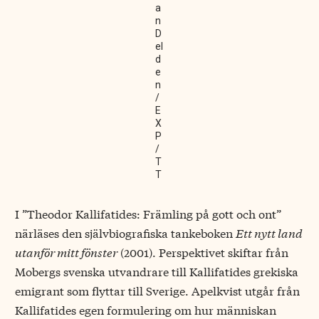
a
n
D
el
d
e
n
/
E
X
P
/
T
T
I ”Theodor Kallifatides: Främling på gott och ont”
närläses den självbiografiska tankeboken
Ett nytt land
utanför mitt fönster
(2001). Perspektivet skiftar från
Mobergs svenska utvandrare till Kallifatides grekiska
emigrant som flyttar till Sverige. Apelkvist utgår från
Kallifatides egen formulering om hur människan