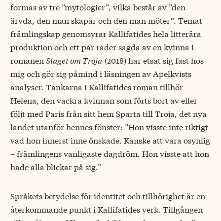
formas av tre ”mytologier”, vilka består av ”den
ärvda, den man skapar och den man möter”. Temat
främlingskap genomsyrar Kallifatides hela litterära
produktion och ett par rader sagda av en kvinna i
romanen
Slaget om Troja
(2018) har etsat sig fast hos
mig och gör sig påmind i läsningen av Apelkvists
analyser. Tankarna i Kallifatides roman tillhör
Helena, den vackra kvinnan som förts bort av eller
följt med Paris från sitt hem Sparta till Troja, det nya
landet utanför hennes fönster: ”Hon visste inte riktigt
vad hon innerst inne önskade. Kanske att vara osynlig
– främlingens vanligaste dagdröm. Hon visste att hon
hade alla blickar på sig.”
Språkets betydelse för identitet och tillhörighet är en
återkommande punkt i Kallifatides verk. Tillgången