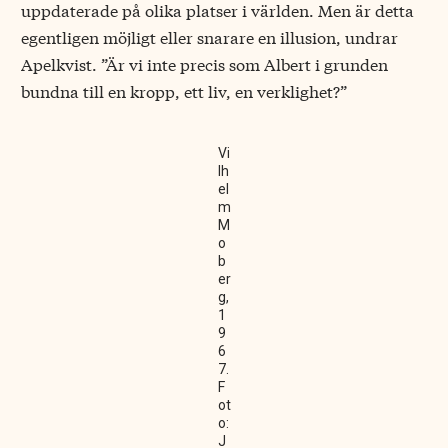
uppdaterade på olika platser i världen. Men är detta
egentligen möjligt eller snarare en illusion, undrar
Apelkvist. ”Är vi inte precis som Albert i grunden
bundna till en kropp, ett liv, en verklighet?”
Vi
lh
el
m
M
o
b
er
g,
1
9
6
7.
F
ot
o:
J