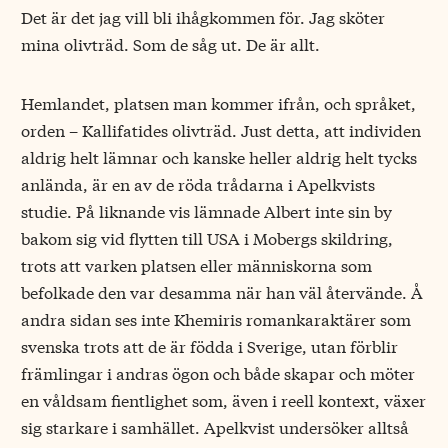
Det är det jag vill bli ihågkommen för. Jag sköter
mina olivträd. Som de såg ut. De är allt.
Hemlandet, platsen man kommer ifrån, och språket,
orden – Kallifatides olivträd. Just detta, att individen
aldrig helt lämnar och kanske heller aldrig helt tycks
anlända, är en av de röda trådarna i Apelkvists
studie. På liknande vis lämnade Albert inte sin by
bakom sig vid flytten till USA i Mobergs skildring,
trots att varken platsen eller människorna som
befolkade den var desamma när han väl återvände. Å
andra sidan ses inte Khemiris romankaraktärer som
svenska trots att de är födda i Sverige, utan förblir
främlingar i andras ögon och både skapar och möter
en våldsam fientlighet som, även i reell kontext, växer
sig starkare i samhället. Apelkvist undersöker alltså