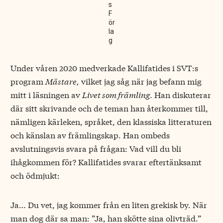
s
F
ör
la
g
Under våren 2020 medverkade Kallifatides i SVT:s
program
Mästare,
vilket jag såg när jag befann mig
mitt i läsningen av
Livet som främling
. Han diskuterar
där sitt skrivande och de teman han återkommer till,
nämligen kärleken, språket, den klassiska litteraturen
och känslan av främlingskap. Han ombeds
avslutningsvis svara på frågan: Vad vill du bli
ihågkommen för? Kallifatides svarar eftertänksamt
och ödmjukt:
Ja… Du vet, jag kommer från en liten grekisk by. När
man dog där sa man: ”Ja, han skötte sina olivträd.”