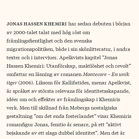
har sedan debuten i början
jonas hassen khemiri
av 2000-talet talat med hög röst om
främlingsfientlighet och den svenska
migrationspolitiken, både i sin skönlitteratur, i andra
texter och i intervjuer. Apelkvists kapitel ”Jonas
Hassen Khemiri: Utanförskap, maktlöshet och revolt”
omfattar en läsning av romanen
Montecore – En unik
tiger
(2006). Liksom för Kallifatides, menar Apelkvist,
är språket av största relevans för identitetsskapande,
idéer om och effekter av främlingskap i Khemiris
verk. Men till skillnad från Mobergs nostalgiska
gestaltning ”om det enda fosterlandet” visar Khemiris
romanfigur Jonas, femtio år senare, på ett ”aktivt
bejakande av ett slags dubbel identitet”. Men det är