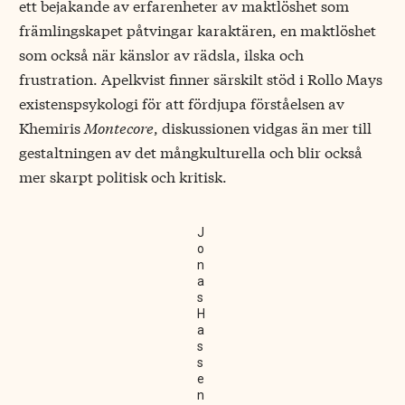
ett bejakande av erfarenheter av maktlöshet som
främlingskapet påtvingar karaktären, en maktlöshet
som också när känslor av rädsla, ilska och
frustration. Apelkvist finner särskilt stöd i Rollo Mays
existenspsykologi för att fördjupa förståelsen av
Khemiris
Montecore
, diskussionen vidgas än mer till
gestaltningen av det mångkulturella och blir också
mer skarpt politisk och kritisk.
J
o
n
a
s
H
a
s
s
e
n