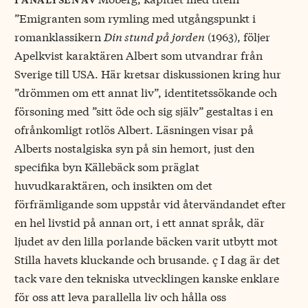
”Emigranten som rymling med utgångspunkt i
romanklassikern
Din stund på jorden
(1963), följer
Apelkvist karaktären Albert som utvandrar från
Sverige till USA. Här kretsar diskussionen kring hur
”drömmen om ett annat liv”, identitetssökande och
försoning med ”sitt öde och sig själv” gestaltas i en
ofrånkomligt rotlös Albert. Läsningen visar på
Alberts nostalgiska syn på sin hemort, just den
specifika byn Källebäck som präglat
huvudkaraktären, och insikten om det
förfrämligande som uppstår vid återvändandet efter
en hel livstid på annan ort, i ett annat språk, där
ljudet av den lilla porlande bäcken varit utbytt mot
Stilla havets kluckande och brusande. ç I dag är det
tack vare den tekniska utvecklingen kanske enklare
för oss att leva parallella liv och hålla oss