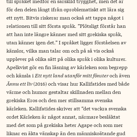
till språket medför en särskild trygghet, men det är
för den delen långt ifrån oproblematiskt att lära sig
ett nytt. Bitvis riskerar man också att tappa något i
relationen till sitt första språk. ”Plötsligt förstår han
att han inte längre känner med sitt grekiska språk,
utan känner igen det.” I språket ligger förståelsen av
känslor, vilka man talar om och på så vis också
upplever på olika sätt på olika språk i olika kulturer.
Apelkvist gör en fin läsning av kärleken som begrepp
och känsla i
Ett nytt land utanför mitt fönster
och även
Ännu ett liv
(2016) och visar hur Kallifatides med både
värme och humor gestaltar skillnaden mellan den
grekiska Eros och den mer stillsamma svenska
kärleken. Kallifatides skriver att ”det vackra svenska
ordet Kärleken är något annat, närmare besläktat
med det som på grekiska heter Agape och som mer
liknar en äkta vänskap än den människoätande gud