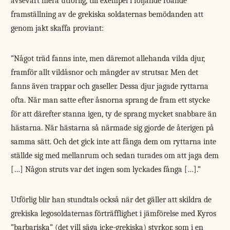
avsevärt mera utförlig, till exempel i följande roande
framställning av de grekiska soldaternas bemödanden att
genom jakt skaffa proviant:
”Något träd fanns inte, men däremot allehanda vilda djur,
framför allt vildåsnor och mängder av strutsar. Men det
fanns även trappar och gaseller. Dessa djur jagade ryttarna
ofta. När man satte efter åsnorna sprang de fram ett stycke
för att därefter stanna igen, ty de sprang mycket snabbare än
hästarna. När hästarna så närmade sig gjorde de återigen på
samma sätt. Och det gick inte att fånga dem om ryttarna inte
ställde sig med mellanrum och sedan turades om att jaga dem
[…] Någon struts var det ingen som lyckades fånga […].”
Utförlig blir han stundtals också när det gäller att skildra de
grekiska legosoldaternas förträfflighet i jämförelse med Kyros
”barbariska” (det vill säga icke-grekiska) styrkor, som i en