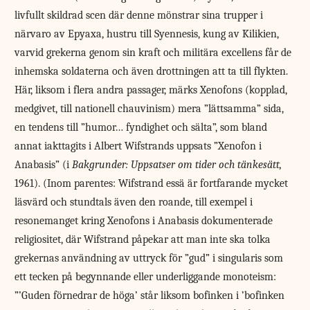
livfullt skildrad scen där denne mönstrar sina trupper i
närvaro av Epyaxa, hustru till Syennesis, kung av Kilikien,
varvid grekerna genom sin kraft och militära excellens får de
inhemska soldaterna och även drottningen att ta till flykten.
Här, liksom i flera andra passager, märks Xenofons (kopplad,
medgivet, till nationell chauvinism) mera ”lättsamma” sida,
en tendens till ”humor… fyndighet och sälta”, som bland
annat iakttagits i Albert Wifstrands uppsats ”Xenofon i
Anabasis” (i
Bakgrunder: Uppsatser om tider och tänkesätt,
1961). (Inom parentes: Wifstrand essä är fortfarande mycket
läsvärd och stundtals även den roande, till exempel i
resonemanget kring Xenofons i Anabasis dokumenterade
religiositet, där Wifstrand påpekar att man inte ska tolka
grekernas användning av uttryck för ”gud” i singularis som
ett tecken på begynnande eller underliggande monoteism:
”’Guden förnedrar de höga’ står liksom bofinken i ’bofinken