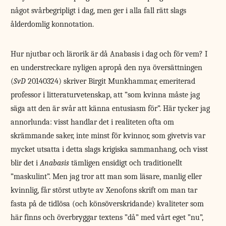
något svårbegripligt i dag, men ger i alla fall rätt slags
ålderdomlig konnotation.
Hur njutbar och lärorik är då Anabasis i dag och för vem? I
en understreckare nyligen apropå den nya översättningen
(
SvD
20140324) skriver Birgit Munkhammar, emeriterad
professor i litteraturvetenskap, att ”som kvinna måste jag
säga att den är svår att känna entusiasm för”. Här tycker jag
annorlunda: visst handlar det i realiteten ofta om
skrämmande saker, inte minst för kvinnor, som givetvis var
mycket utsatta i detta slags krigiska sammanhang, och visst
blir det i
Anabasis
tämligen ensidigt och traditionellt
”maskulint”. Men jag tror att man som läsare, manlig eller
kvinnlig, får störst utbyte av Xenofons skrift om man tar
fasta på de tidlösa (och könsöverskridande) kvaliteter som
här finns och överbryggar textens ”då” med vårt eget ”nu”,