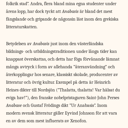
folkrik stad”. Andra, flera bland mina egna studenter under
årens lopp, har dock tyckt att
Anabasis
är bland det mest
fängslande och gripande de någonsin läst inom den grekiska
litteraturskatten.
Betydelsen av
Anabasis
just inom den västerländska
bildnings- och utbildningstraditionen under långa tider kan
knappast överskattas, och detta har föga förvånande lämnat
många avtryck i form av allehanda ”återanvändning” och
återkopplingar hos senare, klassiskt skolade, producenter av
litteratur och övrig kultur. Exempel på detta är Heinrich
Heines dikter till Nordsjön (”Thalatta, thalatta! Var hälsat du
eviga hav!”), den franske nobelpristagaren Saint-John Perses
Anabase
och Gustaf Frödings dikt ”Ur Anabasis”. Inom
modern svensk litteratur gäller Eyvind Johnson för att vara
en av dem som mest influerats av Xenofon.