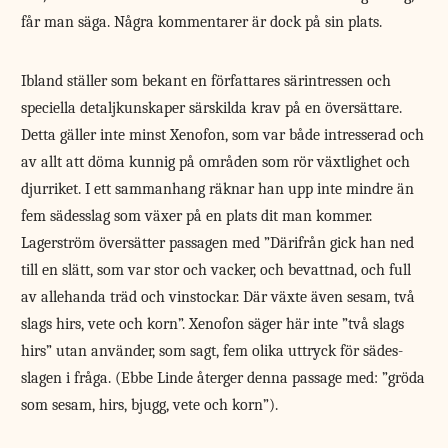
får man säga. Några kommentarer är dock på sin plats.
Ibland ställer som bekant en författares särintressen och
speciella detaljkunskaper särskilda krav på en översättare.
Detta gäller inte minst Xenofon, som var både intresserad och
av allt att döma kunnig på områden som rör växtlighet och
djurriket. I ett sammanhang räknar han upp inte mindre än
fem sädesslag som växer på en plats dit man kommer.
Lagerström översätter passagen med ”Därifrån gick han ned
till en slätt, som var stor och vacker, och bevattnad, och full
av allehanda träd och vinstockar. Där växte även sesam, två
slags hirs, vete och korn”. Xenofon säger här inte ”två slags
hirs” utan använder, som sagt, fem olika uttryck för sädes­
slagen i fråga. (Ebbe Linde återger denna passage med: ”gröda
som sesam, hirs, bjugg, vete och korn”).