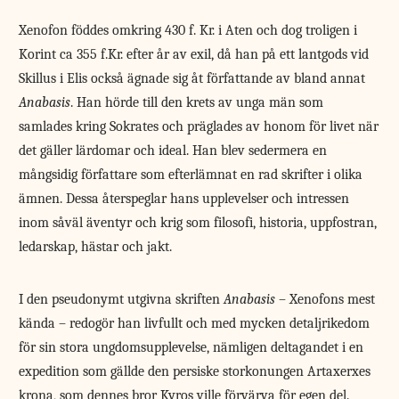
Xenofon föddes omkring 430 f. Kr. i Aten och dog troligen i
Korint ca 355 f.Kr. efter år av exil, då han på ett lantgods vid
Skillus i Elis också ägnade sig åt författande av bland annat
Anabasis
. Han hörde till den krets av unga män som
samlades kring Sokrates och präglades av honom för livet när
det gäller lärdomar och ideal. Han blev sedermera en
mångsidig författare som efterlämnat en rad skrifter i olika
ämnen. Dessa återspeglar hans upplevelser och intressen
inom såväl äventyr och krig som filosofi, historia, uppfostran,
ledarskap, hästar och jakt.
I den pseudonymt utgivna skriften
Anabasis
– Xenofons mest
kända – redogör han livfullt och med mycken detaljrikedom
för sin stora ungdomsupplevelse, nämligen deltagandet i en
expedition som gällde den persiske storkonungen Artaxerxes
krona, som dennes bror Kyros ville förvärva för egen del.