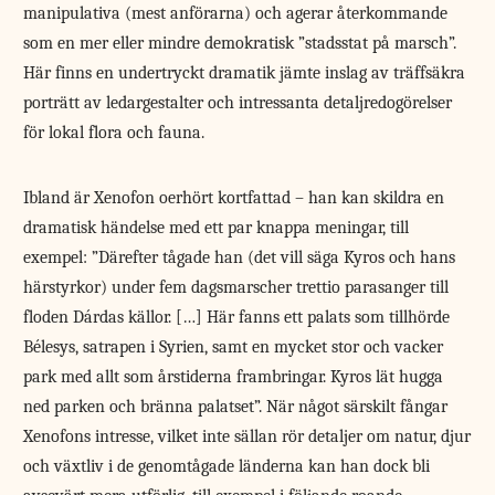
manipulativa (mest anförarna) och agerar återkommande
som en mer eller mindre demokratisk ”stadsstat på marsch”.
Här finns en undertryckt dramatik jämte inslag av träffsäkra
porträtt av ledargestalter och intressanta detaljredogörelser
för lokal flora och fauna.
Ibland är Xenofon oerhört kortfattad – han kan skildra en
dramatisk händelse med ett par knappa meningar, till
exempel: ”Därefter tågade han (det vill säga Kyros och hans
härstyrkor) under fem dagsmarscher trettio parasanger till
floden Dárdas källor. […] Här fanns ett palats som tillhörde
Bélesys, satrapen i Syrien, samt en mycket stor och vacker
park med allt som årstiderna frambringar. Kyros lät hugga
ned parken och bränna palatset”. När något särskilt fångar
Xenofons intresse, vilket inte sällan rör detaljer om natur, djur
och växtliv i de genomtågade länderna kan han dock bli