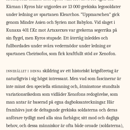
Kärnan i Kyros här utgjordes av 13 000 grekiska legosoldater
under ledning av spartanen Klearchos. ”Uppmarschen” gick
genom Mindre Asien och Syrien mot Babylon. Vid slaget i
Kunaxa 401 f.Kr. mot Artaxerxes var grekerna segerrika på
sin flygel, men Kyros stupade. Ett återtåg inleddes och
fullbordades under svåra vedermödor under ledning av
spartanen Cheirisofos, som fick kraftfullt stöd av Xenofon.
innehållet i denna
skildring av ett historiskt krigsföretag är
naturligtvis i sig högst intressant. Men vad som fascinerar är
inte minst den speciella stämning och, åtminstone stundtals
variationsrikedom som vidlåder Xenofons redogörelse, som
man antar är baserad på egna dagboksanteckningar. Här
framhävs just de deltagande grekiska soldaterna och deras
anförare tydligt med alla sina farhågor, sitt mod och dagliga
behov, och dessa människor är ofta både oroade (soldaterna),