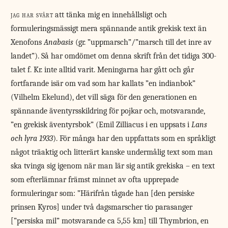
jag har svårt
att tänka mig en innehållsligt och
formuleringsmässigt mera spännande antik grekisk text än
Xenofons
Anabasis
(gr. ”uppmarsch”/”marsch till det inre av
landet”). Så har omdömet om denna skrift från det tidiga 300-
talet f. Kr. inte alltid varit. Meningarna har gått och går
fortfarande isär om vad som har kallats ”en indianbok”
(Vilhelm Ekelund), det vill säga för den generationen en
spännande äventyrsskildring för pojkar och, motsvarande,
”en grekisk äventyrsbok” (Emil Zilliacus i en uppsats i
Lans
och lyra 1933
). För många har den uppfattats som en språkligt
något träaktig och litterärt kanske undermålig text som man
ska tvinga sig igenom när man lär sig antik grekiska – en text
som efterlämnar främst minnet av ofta upprepade
formuleringar som: ”Härifrån tågade han [den persiske
prinsen Kyros] under två dagsmarscher tio parasanger
[”persiska mil” motsvarande ca 5,55 km] till Thymbrion, en