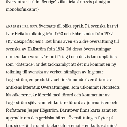
övervintrar i södra Sverige’, vilket icke är bevis på någon
monobofinkism”.)
anabasis har ofta
översatts till olika språk. På svenska har vi
Ivar Heikels tolkning från 1943 och Ebbe Lindes från 1972
(K
yrosexpeditionen
). Det finns även en äldre översättning till
svenska av Hallström från 1834. Då dessa översättningar
numera kan vara svåra att få tag i och delvis kan uppfattas
som ”daterade”, är det tacknämligt att det nu kommit en ny
tolkning till svenska av verket, nämligen av Ingemar
Lagerström, en produktiv och inkännande översättare av
antikens litteratur. Översättningen, som utkommit i Norstedts
klassikerserie, är försedd med förord och kommentar av
Lagerström själv samt ett kortare förord av journalisten och
författaren Jesper Högström. Därutöver finns karta samt ett
appendix om den grekiska hären. Översättningen flyter på
bra, så det är bara att tacka och ta emot – en kulturgärning,