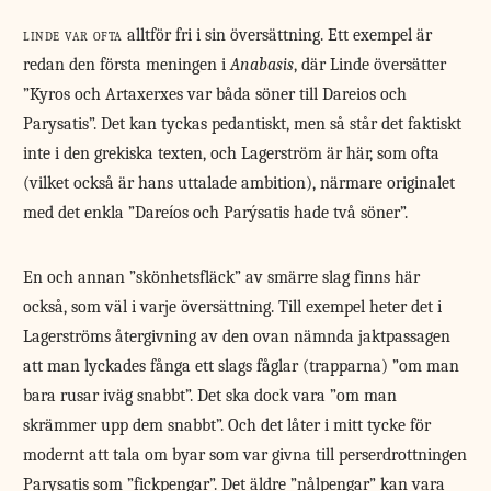
linde var ofta
alltför fri i sin översättning. Ett exempel är
redan den första meningen i
Anabasis
, där Linde översätter
”Kyros och Artaxerxes var båda söner till Dareios och
Parysatis”. Det kan tyckas pedantiskt, men så står det faktiskt
inte i den grekiska texten, och Lagerström är här, som ofta
(vilket också är hans uttalade ambition), närmare originalet
med det enkla ”Dareíos och Parýsatis hade två söner”.
En och annan ”skönhetsfläck” av smärre slag finns här
också, som väl i varje översättning. Till exempel heter det i
Lagerströms återgivning av den ovan nämnda jaktpassagen
att man lyckades fånga ett slags fåglar (trapparna) ”om man
bara rusar iväg snabbt”. Det ska dock vara ”om man
skrämmer upp dem snabbt”. Och det låter i mitt tycke för
modernt att tala om byar som var givna till perserdrottningen
Parysatis som ”fickpengar”. Det äldre ”nålpengar” kan vara