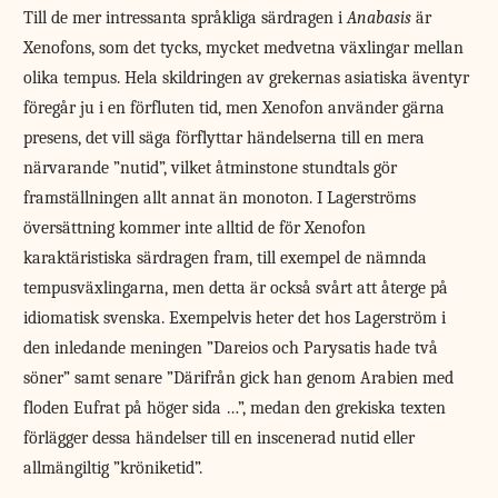
Till de mer intressanta språkliga särdragen i
Anabasis
är
Xenofons, som det tycks, mycket medvetna växlingar mellan
olika tempus. Hela skildringen av grekernas asiatiska äventyr
föregår ju i en förfluten tid, men Xenofon använder gärna
presens, det vill säga förflyttar händelserna till en mera
närvarande ”nutid”, vilket åtminstone stundtals gör
framställningen allt annat än monoton. I Lagerströms
översättning kommer inte alltid de för Xenofon
karaktäristiska särdragen fram, till exempel de nämnda
tempusväxlingarna, men detta är också svårt att återge på
idiomatisk svenska. Exempelvis heter det hos Lagerström i
den inledande meningen ”Dareios och Parysatis hade två
söner” samt senare ”Därifrån gick han genom Arabien med
floden Eufrat på höger sida …”, medan den grekiska texten
förlägger dessa händelser till en inscenerad nutid eller
allmängiltig ”kröniketid”.