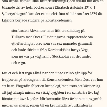
ofta denna teknik i sina historieskildringar, och ibland blir den en
bärande del av hela böcker, som i Elisabeth Åsbrinks
1947
. I
Sjöbergs biografi kan det exempelvis låta så här om året 1879 då
Liljefors började studera på Konstakademien;
storfursten Alexander hade ätit brakmiddag på
Tullgarn med Oscar II, tidningarna rapporterade om
ett efterlängtat brev som var sex månader gammalt
och hade skickats från Nordenskiölds fartyg Vega
som nu var på väg hem. I Stockholm var det mulet
och regn.
Mulet och lätt regn alltså när den unge Bruno går upp för
trapporna på Fredsgatan till Konstakademien. Men först var han
ett barn. Biografin följer en kronologi, men trots det känner jag
att jag närapå missar en viktig byggsten i en konstnärs liv: Jag
förstår inte
hur
Liljefors blir konstnär. Först är han en ung grabb
med envis energi, sonen till en kruthandlare i utkanten av