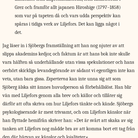
Grez och framför allt japanen Hiroshige (1797–1858)
som var på tapeten då och vars udda perspektiv kan
spåras i tidiga verk av Liljefors. Det kan ligga något i
det.
Jag läser in i Sjöbergs framställning att han nog njuter av att
slippa akademins kedjor, och faktum är att hans bok inte skulle
vara hälften så underhållande utan vissa spekulationer och hans
oerhört skickliga levandegörande av sådant vi egentligen inte kan
veta, utan bara gissa.
Experterna
kan inte unna sig att som
Sjöberg älska sitt ämnes huvudperson så förbehållslöst. Han blir
vän med Liljefors genom alla brev och källor och tillåter sig
därför att ofta skriva om hur Liljefors tänkte och kände. Sjöbergs
psykologiserande är mest trivsamt, och om Liljefors känslor när
han flyttade hemifrån skriver han: »Det är svårt att skaka av sig
tanken att Liljefors nog mådde bra av att komma bort ett tag från
den där härvan av känslor och lojaliteter.«