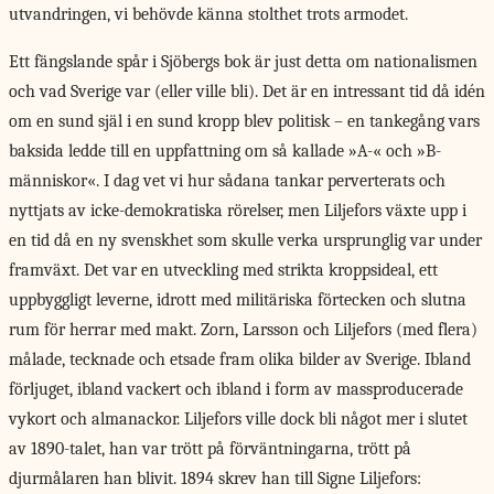
utvandringen, vi behövde känna stolthet trots armodet.
Ett fängslande spår i Sjöbergs bok är just detta om nationalismen
och
vad Sverige var (eller ville bli). Det är en intressant tid då idén
om en sund själ i en sund kropp blev politisk – en tankegång vars
baksida ledde till en uppfattning om så kallade »A-« och »B-
människor«. I dag vet vi hur sådana tankar perverterats och
nyttjats av icke-demokratiska rörelser, men Liljefors växte upp i
en tid då en ny svenskhet som skulle verka ursprunglig var under
framväxt. Det var en utveckling med strikta kroppsideal, ett
uppbyggligt leverne, idrott med militäriska förtecken och slutna
rum för herrar med makt. Zorn, Larsson och Liljefors (med flera)
målade, tecknade och etsade fram olika bilder av Sverige. Ibland
förljuget, ibland vackert och ibland i form av massproducerade
vykort och almanackor. Liljefors ville dock bli något mer i slutet
av 1890-talet, han var trött på förväntningarna, trött på
djurmålaren han blivit. 1894 skrev han till Signe Liljefors: