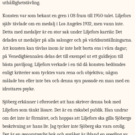
uthållighetstävling.
Konsten var som bekant en gren i OS fram till 1950-talet. Liljefors
själv tävlade om en medalj i Los Angeles 1932, men vann inte.
Detta med medaljer är en stor sak under Liljefors karriär. Det
delades ut medaljer på alla salonger och på världsutställningarna.
Att konsten kan tävlas inom är inte helt borta ens i våra dagar;
på Venedigbiennalen delas det till exempel ut ett guldlejon till
bästa paviljong. Liljefors verkade i en tid då konsten bedömdes
enligt kriterier som tycktes vara rena och objektiva; någon
målade bra eller inte bra och denna syn passade en man med en
idrottares psyke.
Sjöberg erkänner i efterordet att han skriver denna bok med
Liljefors som tänkt läsare. Det är en riskabel publik. Han undrar
om det inte är förmätet, och hoppas att Liljefors ska gilla Sjöbergs
beskrivning av hans liv. Jag tycker inte Sjöberg ska vara orolig.
Det är en genomtrevlig bok och språket är ibland en spegling av