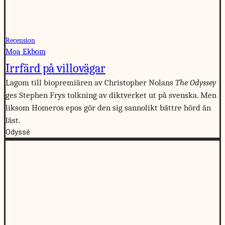
Recension
Moa Ekbom
Irrfärd på villovägar
Lagom till biopremiären av Christopher Nolans
The Odyssey
ges Stephen Frys tolkning av diktverket ut på svenska. Men
liksom Homeros epos gör den sig sannolikt bättre hörd än
läst.
Odyssé