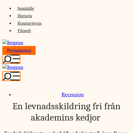
Skip
Samhälle
to
Historia
content
Konstarterna
Filosofi
Prenumerera
Recension
En levnadsskildring fri från
akademins kedjor