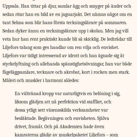
Uppsala. Han tittar på djur, samlar ägg och smyger på änder och
sedan ritar han en bild av en jaguarjakt. Det nämns något om en
tant Selma som blir hans första teckningslärare på sommaren.
Sedan dyker ännu en teckningslärare upp i skolan. Men jag vill
veta hur han rent praktiskt kunde bli så skicklig. De ledtrådar till
Liljefors talang som ges handlar om ren vilja och envishet.
Liljefors var tidigt intresserad av idrott och han ägnade sig åt
styrkelyftning och allehanda spänstighetsövningar, han var både
fågeläggsamlare, tecknare och akrobat, kort i rocken men stark.
Måleri och muskler i harmoni således:
En vältränad kropp var naturligtvis en belöning i sig,
liksom glädjen att nå perfektion vid staffliet, och
dessa ytligt sett väsensskilda verksamheter var
besläktade. Begåvningen och envisheten. Själva
drivet, framåt. Och på Akademien hade även
kamraterna glädje av muskelpaketet Liljefors – som