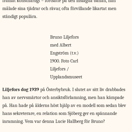
framåt konstnärligt – fortsatte på den inslagna banan, han
målade sina tjädrar och rävar, ofta förvillande likartat men
ständigt populära.
Bruno Liljefors
med Albert
Engström (t.v.)
1900. Foto Carl
Liljefors /
Upplandsmuseet
Liljefors dog 1939
på Österbybruk. I slutet av sitt liv drabbades
han av nervsmärtor och ansiktsförlamning, men han kämpade
på. Han hade på ålderns höst hjälp av en modell som sedan blev
hans sekreterare, en relation som Sjöberg ger en spännande
inramning. Vem var denna Lucie Hallberg för Bruno?