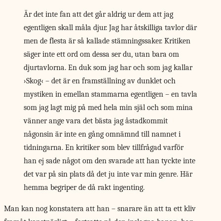
Är det inte fan att det går aldrig ur dem att jag
egentligen skall måla djur. Jag har åtskilliga tavlor där
men de flesta är så kallade stämningssaker. Kritiken
säger inte ett ord om dessa ser du, utan bara om
djurtavlorna. En duk som jag har och som jag kallar
›Skog‹ – det är en framställning av dunklet och
mystiken in emellan stammarna egentligen – en tavla
som jag lagt mig på med hela min själ och som mina
vänner ange vara det bästa jag åstadkommit
någonsin är inte en gång omnämnd till namnet i
tidningarna. En kritiker som blev tillfrågad varför
han ej sade något om den svarade att han tyckte inte
det var på sin plats då det ju inte var min genre. Här
hemma begriper de då rakt ingenting.
Man kan nog konstatera att han – snarare än att ta ett kliv