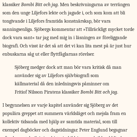
klassiker
Bombi Bitt och jag
. Men beskrivningarna av terrängen
som den unge Liljefors lekte och jagade i, och som kom att bli
tongivande i Liljefors framtida konstnärskap, bör vara
sanningsenliga. Sjöbergs kommentar att »Tillräckligt mycket torde
dock vara sant« tar jag med mig in i läsningen av föreliggande
biografi. Och visst är det så att det vi kan lita mest på är just hur
enbuskarna såg ut eller flyttfåglarnas rörelser.
Sjöberg medger dock att man bör vara kritisk då man
använder sig av Liljefors självbiografi som
källmaterial då den inledningsvis påminner om
Fritiof Nilsson Piratens klassiker
Bombi Bitt och jag
.
I begynnelsen av varje kapitel använder sig Sjöberg av det
populära greppet att summera världsläget och mejsla fram en
kollektiv tidsanda med hjälp av samtida material, som till
exempel dagböcker och dagstidningar. Peter Englund begagnar