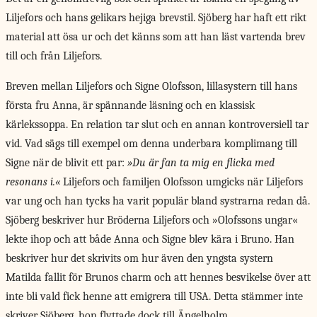
Liljefors och hans gelikars hejiga brevstil. Sjöberg har haft ett rikt
material att ösa ur och det känns som att han läst vartenda brev
till och från Liljefors.
Breven mellan Liljefors och Signe Olofsson, lillasystern till hans
första fru Anna, är spännande läsning och en klassisk
kärlekssoppa. En relation tar slut och en annan kontroversiell tar
vid. Vad sägs till exempel om denna underbara komplimang till
Signe när de blivit ett par:
»Du är fan ta mig en flicka med
resonans i.«
Liljefors och familjen Olofsson umgicks när Liljefors
var ung och han tycks ha varit populär bland systrarna redan då.
Sjöberg beskriver hur Bröderna Liljefors och »Olofssons ungar«
lekte ihop och att både Anna och Signe blev kära i Bruno. Han
beskriver hur det skrivits om hur även den yngsta systern
Matilda fallit för Brunos charm och att hennes besvikelse över att
inte bli vald fick henne att emigrera till USA. Detta stämmer inte
skriver Sjöberg, hon flyttade dock till Ängelholm.