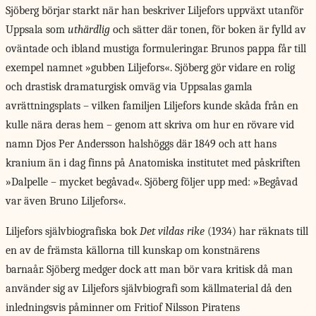
Sjöberg börjar starkt när han beskriver Liljefors uppväxt utanför
Uppsala som
uthärdlig
och sätter där tonen, för boken är fylld av
oväntade och ibland mustiga formuleringar. Brunos pappa får till
exempel namnet »gubben Liljefors«. Sjöberg gör vidare en rolig
och drastisk dramaturgisk omväg via Uppsalas gamla
avrättningsplats – vilken familjen Liljefors kunde skåda från en
kulle nära deras hem – genom att skriva om hur en rövare vid
namn Djos Per Andersson halshöggs där 1849 och att hans
kranium än i dag finns på Anatomiska institutet med påskriften
»Dalpelle – mycket begåvad«. Sjöberg följer upp med: »Begåvad
var även Bruno Liljefors«.
Liljefors självbiografiska bok
Det vildas rike
(1934) har räknats till
en av de främsta källorna till kunskap om konstnärens
barnaår. Sjöberg medger dock att man bör vara kritisk då man
använder sig av Liljefors självbiografi som källmaterial då den
inledningsvis påminner om Fritiof Nilsson Piratens