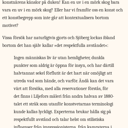
konstnärens känslor på duken! Kan en uv i en mörk skog bara
vara en uv i en mörk skog? Eller har vi framför oss en konst och
ett konstbegrepp som inte går att kontextualisera bortom
motivet?
Vissa försök har naturligtvis gjorts och Sjöberg lockas ibland
bortom det han själv kallar »det respektfulla avståndet«:
Ingen människas liv är utan hemligheter, dunkla
punkter som aldrig är öppna för insyn, och har därtill
halvtannat sekel förflutit är det hart när omöjligt att
utreda vad som hände, och varför. Ändå kan det vara
värt att försöka, med alla reservationer förstås, för
det finns i Liljefors måleri från andra halvan av 1880-
talet ett stråk som utanför konstvetarnas terminologi
kunde kallas lyckligt. Experterna brukar hålla sig på
respektfullt avstånd och talar helst om stilistiska
influenser från impressionisterna, från kamraterna i