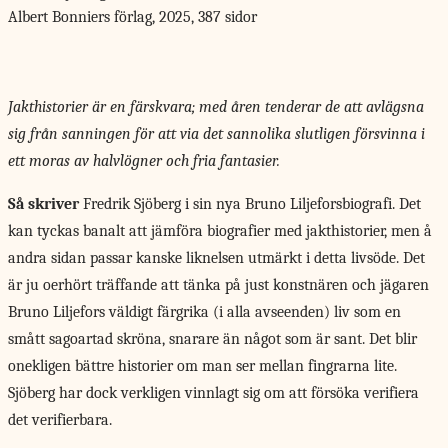
Albert Bonniers förlag, 2025, 387 sidor
Jakthistorier är en färskvara; med åren tenderar de att avlägsna
sig från sanningen för att via det sannolika slutligen försvinna i
ett moras av halvlögner och fria fantasier.
Så skriver
Fredrik Sjöberg i sin nya Bruno Liljeforsbiografi. Det
kan tyckas banalt att jämföra biografier med jakthistorier, men å
andra sidan passar kanske liknelsen utmärkt i detta livsöde. Det
är ju oerhört träffande att tänka på just konstnären och jägaren
Bruno Liljefors väldigt färgrika (i alla avseenden) liv som en
smått sagoartad skröna, snarare än något som är sant. Det blir
onekligen bättre historier om man ser mellan fingrarna lite.
Sjöberg har dock verkligen vinnlagt sig om att försöka verifiera
det verifierbara.