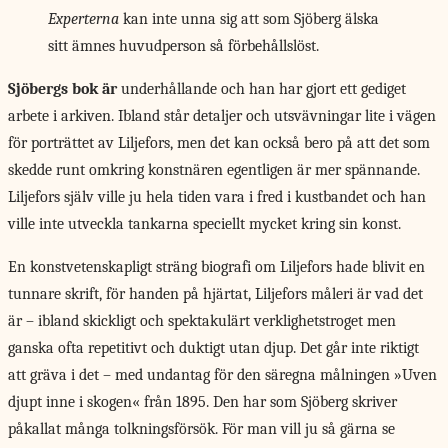
Experterna
kan inte unna sig att som Sjöberg älska
sitt ämnes huvudperson så förbehållslöst.
Sjöbergs bok är
underhållande och han har gjort ett gediget
arbete i arkiven. Ibland står detaljer och utsvävningar lite i vägen
för porträttet av Liljefors, men det kan också bero på att det som
skedde runt omkring konstnären egentligen är mer spännande.
Liljefors själv ville ju hela tiden vara i fred i kustbandet och han
ville inte utveckla tankarna speciellt mycket kring sin konst.
En konstvetenskapligt sträng biografi om Liljefors hade blivit en
tunnare skrift, för handen på hjärtat, Liljefors måleri är vad det
är – ibland skickligt och spektakulärt verklighetstroget men
ganska ofta repetitivt och duktigt utan djup. Det går inte riktigt
att gräva i det – med undantag för den säregna målningen »Uven
djupt inne i skogen« från 1895. Den har som Sjöberg skriver
påkallat många tolkningsförsök. För man vill ju så gärna se