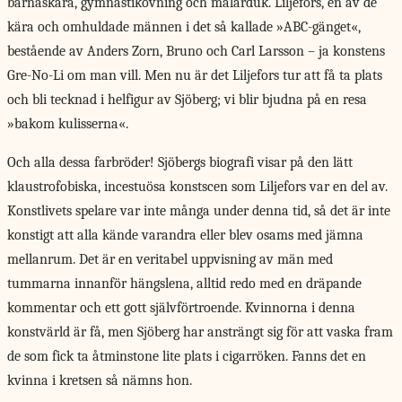
barnaskara, gymnastikövning och målarduk. Liljefors, en av de
kära och omhuldade männen i det så kallade »ABC-gänget«,
bestående av Anders Zorn, Bruno och Carl Larsson – ja konstens
Gre-No-Li om man vill. Men nu är det Liljefors tur att få ta plats
och bli tecknad i helfigur av Sjöberg; vi blir bjudna på en resa
»bakom kulisserna«.
Och alla dessa farbröder! Sjöbergs biografi visar på den lätt
klaustrofobiska, incestuösa konstscen som Liljefors var en del av.
Konstlivets spelare var inte många under denna tid, så det är inte
konstigt att alla kände varandra eller blev osams med jämna
mellanrum. Det är en veritabel uppvisning av män med
tummarna innanför hängslena, alltid redo med en dräpande
kommentar och ett gott självförtroende. Kvinnorna i denna
konstvärld är få, men Sjöberg har ansträngt sig för att vaska fram
de som fick ta åtminstone lite plats i cigarröken. Fanns det en
kvinna i kretsen så nämns hon.