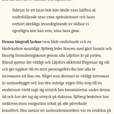
Faktum är att hans bok inte skulle vara hälften så
underhållande utan vissa spekulationer och hans
oerhört skickliga levandegörande av sådant vi
egentligen inte kan veta, utan bara gissa.
Denna biografi lyckas
vara både omfattande och en
bladvändare samtidigt; Sjöberg leder läsaren med glatt humör och
finurlig formuleringskonst genom alla Liljefors år på jorden.
Ibland spretar det väldigt och Liljefors släktträd förgrenar sig vilt
och ger upphov till ett stort persongalleri där inte alla är
intressanta att läsa om. Något som däremot är väldigt intressant
är nationsbygget och hur den snåriga vägen från torp till en
modernare värld tagit sig uttryck hos konstnärerna under denna
tid och hur det tog sig uttryck på dukarna. Sjöberg beskriver hur
nödårens stora emigration också på sikt påverkade
konstlivet. Han menar att nationalromantiken var en reaktion på