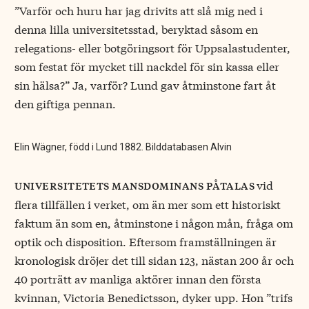
”Varför och huru har jag drivits att slå mig ned i
denna lilla universitetsstad, beryktad såsom en
relegations- eller botgöringsort för Uppsalastudenter,
som festat för mycket till nackdel för sin kassa eller
sin hälsa?” Ja, varför? Lund gav åtminstone fart åt
den giftiga pennan.
Elin Wägner, född i Lund 1882. Bilddatabasen Alvin
vid
universitetets mansdominans påtalas
flera tillfällen i verket, om än mer som ett historiskt
faktum än som en, åtminstone i någon mån, fråga om
optik och disposition. Eftersom framställningen är
kronologisk dröjer det till sidan 123, nästan 200 år och
40 porträtt av manliga aktörer innan den första
kvinnan, Victoria Benedictsson, dyker upp. Hon ”trifs