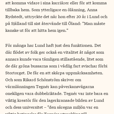
att komma vidare i sina karriärer eller för att komma
tillbaka hem. Som ytterligare en ölänning, Anna
Rydstedt, uttryckte det när hon efter 20 år i Lund och
på Själland till sist återvände till Öland: ”Man måste
kanske ut för att hitta hem igen.”
För många har Lund haft just den funktionen. Det
där flödet av folk ger också en vitalitet åt något som
annars kunde vara tämligen stillastående, litet som
de där gröna bussarna som i vådlig fart svischar förbi
Stortorget. De får en att skärpa uppmärksamheten.
Och som Rikard Schönström skriver om
värmlänningen Tegnér kan påverkansvägarna
onekligen vara dubbelriktade. Tegnér var inte bara en
viktig kreatör för den lagerkransade bilden av Lund
och dess universitet – ”den säregna miljön var en
viktig betingelse för Tegnérs utveckling till