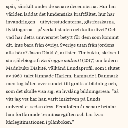
spår, särskilt under de senare decennierna. Hur har
världen laddat det lundensiska kraftfältet, hur har
invandringen – utbytesstudenterna, gästforskarna,
flyktingarna – påverkat staden och kulturlivet? Och
vad har detta universitet betytt för dem som kommit
dit, inte bara från övriga Sverige utan från jordens
alla hörn? Jason Diakité, artisten Timbuktu, skriver i
sin självbiografi
En droppe midnatt
(2017) om fadern
Madubuko Diakité, välkänd Lundaprofil, som i slutet
av 1960-talet lämnade Harlem, hamnade i Danmark
men tog båten över sundet till gratis utbildning och,
som det skulle visa sig, en livslång bildningsresa: ”Så
vitt jag vet har han varit inskriven på Lunds
universitet sedan dess. Femtiofem år senare betalar
han fortfarande terminsavgiften och har kvar
kårlegitimationen i plånboken.”