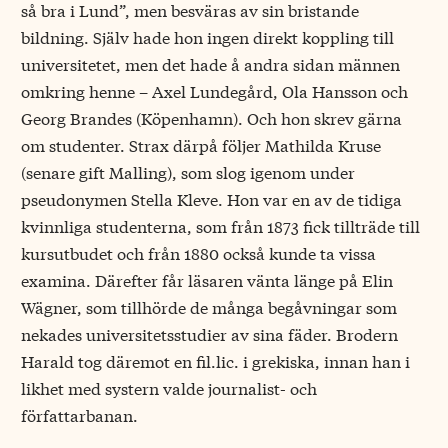
så bra i Lund”, men besväras av sin bristande
bildning. Själv hade hon ingen direkt koppling till
universitetet, men det hade å andra sidan männen
omkring henne – Axel Lundegård, Ola Hansson och
Georg Brandes (Köpenhamn). Och hon skrev gärna
om studenter. Strax därpå följer Mathilda Kruse
(senare gift Malling), som slog igenom under
pseudonymen Stella Kleve. Hon var en av de tidiga
kvinnliga studenterna, som från 1873 fick tillträde till
kursutbudet och från 1880 också kunde ta vissa
examina. Därefter får läsaren vänta länge på Elin
Wägner, som tillhörde de många begåvningar som
nekades universitetsstudier av sina fäder. Brodern
Harald tog däremot en fil.lic. i grekiska, innan han i
likhet med systern valde journalist- och
författarbanan.