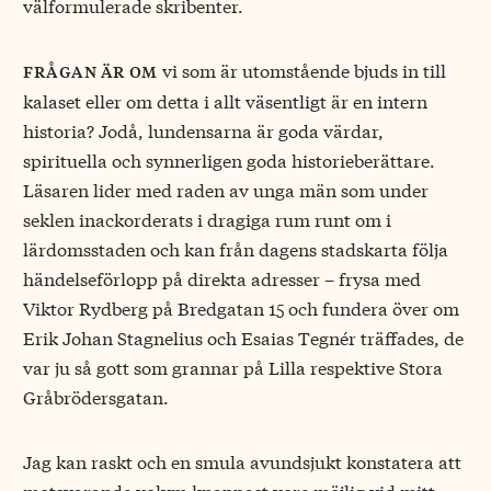
välformulerade skribenter.
vi som är utomstående bjuds in till
frågan är om
kalaset eller om detta i allt väsentligt är en intern
historia? Jodå, lundensarna är goda värdar,
spirituella och synnerligen goda historieberättare.
Läsaren lider med raden av unga män som under
seklen inackorderats i dragiga rum runt om i
lärdomsstaden och kan från dagens stadskarta följa
händelseförlopp på direkta adresser – frysa med
Viktor Rydberg på Bredgatan 15 och fundera över om
Erik Johan Stagnelius och Esaias Tegnér träffades, de
var ju så gott som grannar på Lilla respektive Stora
Gråbrödersgatan.
Jag kan raskt och en smula avundsjukt konstatera att
motsvarande volym knappast vore möjlig vid mitt