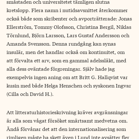
småstaden och universitetet tämligen slutna
kretslopp. Flera namn i nutidsavsnittet återkommer
också både som skribenter och avporträtterade: Jonas
Ellerström, Tommy Olofsson, Christina Bergil, Niklas
Törnlund, Björn Larsson, Lars Gustaf Andersson och
Amanda Svensson. Denna rundgång kan synas
insulär, men det handlar också om kontinuitet, om
att förvalta ett arv, som en gammal adelssläkt, med
alla dess oväntade förgreningar. Själv hade jag
exempelvis ingen aning om att Britt G. Hallqvist var
kusin med både Helga Henschen och syskonen Ingvar
(Cilla och David H.).
Att litteraturhistorieskrivning kräver avgränsningar
är alla som vågat försöket smärtsamt medvetna om.
Ändå förvånar det att den internationalisering som
rimligen måste ha skett även i Lund inte avsätter fler