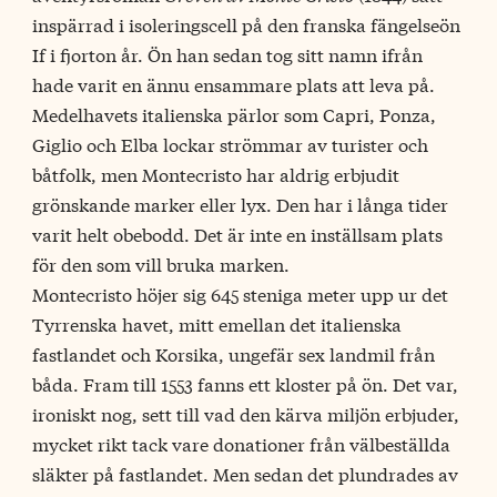
inspärrad i isoleringscell på den franska fängelseön
If i fjorton år. Ön han sedan tog sitt namn ifrån
hade varit en ännu ensammare plats att leva på.
Medelhavets italienska pärlor som Capri, Ponza,
Giglio och Elba lockar strömmar av turister och
båtfolk, men Montecristo har aldrig erbjudit
grönskande marker eller lyx. Den har i långa tider
varit helt obebodd. Det är inte en inställsam plats
för den som vill bruka marken.
Montecristo höjer sig 645 steniga meter upp ur det
Tyrrenska havet, mitt emellan det italienska
fastlandet och Korsika, ungefär sex landmil från
båda. Fram till 1553 fanns ett kloster på ön. Det var,
ironiskt nog, sett till vad den kärva miljön erbjuder,
mycket rikt tack vare donationer från välbeställda
släkter på fastlandet. Men sedan det plundrades av