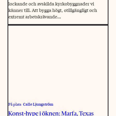
lockande och avskilda kyrkobyggnader vi
känner till. Att bygga högt, otillgängligt och
extremt arbetskrävande…
Calle Ljungström
På plats
Konst-hype i öknen: Marfa, Texas