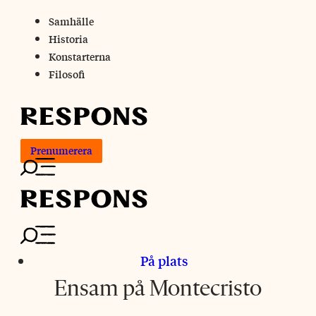
Skip
Samhälle
to
Historia
content
Konstarterna
Filosofi
Prenumerera
På plats
Ensam på Montecristo