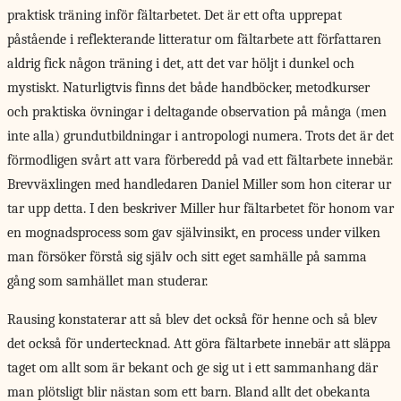
praktisk träning inför fältarbetet. Det är ett ofta upprepat
påstående i reflekterande litteratur om fältarbete att författaren
aldrig fick någon träning i det, att det var höljt i dunkel och
mystiskt. Naturligtvis finns det både handböcker, metodkurser
och praktiska övningar i deltagande observation på många (men
inte alla) grundutbildningar i antropologi numera. Trots det är det
förmodligen svårt att vara förberedd på vad ett fältarbete innebär.
Brevväxlingen med handledaren Daniel Miller som hon citerar ur
tar upp detta. I den beskriver Miller hur fältarbetet för honom var
en mognadsprocess som gav självinsikt, en process under vilken
man försöker förstå sig själv och sitt eget samhälle på samma
gång som samhället man studerar.
Rausing konstaterar att så blev det också för henne och så blev
det också för undertecknad. Att göra fältarbete innebär att släppa
taget om allt som är bekant och ge sig ut i ett sammanhang där
man plötsligt blir nästan som ett barn. Bland allt det obekanta