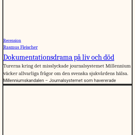
Recension
Rasmus Fleischer
Dokumentationsdrama på liv och död
Turerna kring det misslyckade journalsystemet Millennium
väcker allvarliga frågor om den svenska sjukvårdens hälsa.
Millenniumskandalen – Journalsystemet som havererade