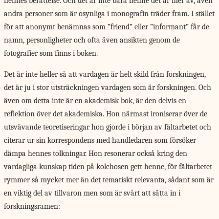
hennes berättelse. Och det är inte bara henne det är mer av, även
andra personer som är osynliga i monografin träder fram. I stället
för att anonymt benämnas som ”friend” eller ”informant” får de
namn, personligheter och ofta även ansikten genom de
fotografier som finns i boken.
Det är inte heller så att vardagen är helt skild från forskningen,
det är ju i stor utsträckningen vardagen som är forskningen. Och
även om detta inte är en akademisk bok, är den delvis en
reflektion över det akademiska. Hon närmast ironiserar över de
utsvävande teoretiseringar hon gjorde i början av fältarbetet och
citerar ur sin korrespondens med handledaren som försöker
dämpa hennes tolkningar. Hon resonerar också kring den
vardagliga kunskap tiden på kolchosen gett henne, för fältarbetet
rymmer så mycket mer än det tematiskt relevanta, sådant som är
en viktig del av tillvaron men som är svårt att sätta in i
forskningsramen: