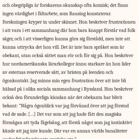
och obegripliga är forskarens okunskap ofta komisk; det finns
ingen värdighet i fältarbete, som Rausing konstaterar.
Forskningen kryper in under skinnet. Hon beskriver frustrationen
i att vara i ett sammanhang där hon bara knappt förstår vad folk
säger, och i att visserligen kunna göra sig förstådd, men inte att
kunna uttrycka det hon vill. Det är inte bara språket som är
obekant, utan också sättet man rör och för sig på. Hon beskriver
hur nordamerikanska lärarkollegor ännu starkare än hon lider
av esternas reserverade sätt, av bristen på leenden och
ögonkontakt. Jag minns min egen frustration över att inte bli
hälsad på i olika sociala sammanhang i Ryssland. Hon beskriver
också den förunderliga känslan när det obekanta har blivit
bekant: ”Några ögonblick var jag förvånad över att jag förstod
vad de sade. […] Det var som att jag hade fått den magiska
förmågan att tyda fågelsång, att förstå något som jag instinktivt
kände att jag inte kunde. Där var en annan världs banaliteter