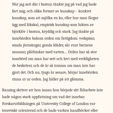
När jag satt där i bastun tänkte jag på vad jag hade
lärt mig, och olika former av kunskap – konkret
kunskap, som att mjölka en ko, eller hur man färgar
ägg med lökskal, empirisk kunskap som lukten av
björklöv i bastun, kryddig och stark. Jag tänkte på
innebörden bakom orden om fattigdom: vedspisar,
smala järnsängar, gamla kläder, sår runt barnens
munnar, plåthinkar med vatten… Orden har så stor
innebörd om man har sett och levt med verkligheten
de beskriver, och de är så tomma om man inte har
gjort det. Och nu, tjugo år senare, börjar innebörden
rinna ut ur orden. Jag håller på att glömma.
Rausing skriver att hon innan hon började sitt fältarbete inte
hade någon stark uppfattning om vad det innebar.
Forskarutbildningen på University College of London var
teoretiskt orienterad och de hade varken handböcker eller