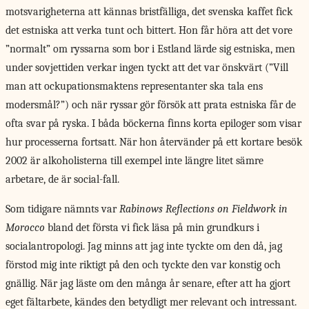
motsvarigheterna att kännas bristfälliga, det svenska kaffet fick
det estniska att verka tunt och bittert. Hon får höra att det vore
”normalt” om ryssarna som bor i Estland lärde sig estniska, men
under sovjettiden verkar ingen tyckt att det var önskvärt (”Vill
man att ockupationsmaktens representanter ska tala ens
modersmål?”) och när ryssar gör försök att prata estniska får de
ofta svar på ryska. I båda böckerna finns korta epiloger som visar
hur processerna fortsatt. När hon återvänder på ett kortare besök
2002 är alkoholisterna till exempel inte längre litet sämre
arbetare, de är social-fall.
Som tidigare nämnts
var
Rabinows Reflections on Fieldwork in
Morocco
bland det första vi fick läsa på min grundkurs i
socialantropologi. Jag minns att jag inte tyckte om den då, jag
förstod mig inte riktigt på den och tyckte den var konstig och
gnällig. När jag läste om den många år senare, efter att ha gjort
eget fältarbete, kändes den betydligt mer relevant och intressant.