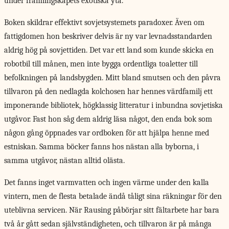
under främlingskapets exotiska yta.”
Boken skildrar effektivt
sovjetsystemets paradoxer. Även om
fattigdomen hon beskriver delvis är ny var levnadsstandarden
aldrig hög på sovjettiden. Det var ett land som kunde skicka en
robotbil till månen, men inte bygga ordentliga toaletter till
befolkningen på landsbygden. Mitt bland smutsen och den påvra
tillvaron på den nedlagda kolchosen har hennes värdfamilj ett
imponerande bibliotek, högklassig litteratur i inbundna sovjetiska
utgåvor. Fast hon såg dem aldrig läsa något, den enda bok som
någon gång öppnades var ordboken för att hjälpa henne med
estniskan. Samma böcker fanns hos nästan alla byborna, i
samma utgåvor, nästan alltid olästa.
Det fanns inget varmvatten och ingen värme under den kalla
vintern, men de flesta betalade ändå tåligt sina räkningar för den
uteblivna servicen. När Rausing påbörjar sitt fältarbete har bara
två år gått sedan självständigheten, och tillvaron är på många