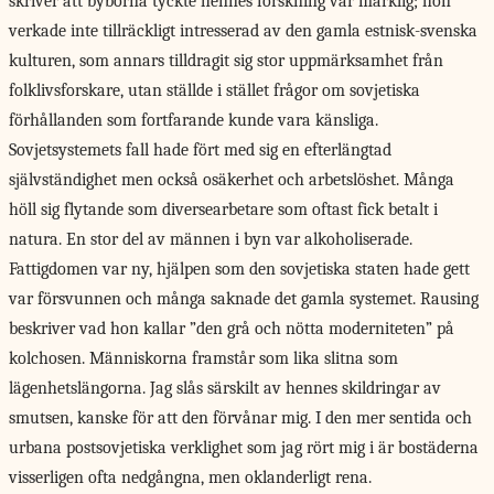
skriver att byborna tyckte hennes forskning var märklig; hon
verkade inte tillräckligt intresserad av den gamla estnisk-svenska
kulturen, som annars tilldragit sig stor uppmärksamhet från
folklivsforskare, utan ställde i stället frågor om sovjetiska
förhållanden som fortfarande kunde vara känsliga.
Sovjetsystemets fall hade fört med sig en efterlängtad
självständighet men också osäkerhet och arbetslöshet. Många
höll sig flytande som diversearbetare som oftast fick betalt i
natura. En stor del av männen i byn var alkoholiserade.
Fattigdomen var ny, hjälpen som den sovjetiska staten hade gett
var försvunnen och många saknade det gamla systemet. Rausing
beskriver vad hon kallar ”den grå och nötta moderniteten” på
kolchosen. Människorna framstår som lika slitna som
lägenhetslängorna. Jag slås särskilt av hennes skildringar av
smutsen, kanske för att den förvånar mig. I den mer sentida och
urbana postsovjetiska verklighet som jag rört mig i är bostäderna
visserligen ofta nedgångna, men oklanderligt rena.