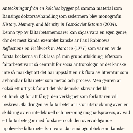
Anteckningar från en kolchos
bygger på samma material som
Rausings doktorsavhandling som sedermera blev monografin
History, Memory, and Identity in Post-Soviet Estonia
(2004).
Denna typ av fältarbetsmemoarer kan sägas vara en egen genre,
där det mest kända exemplet kanske är Paul Rabinows
Reflections on Fieldwork in Morocco
(1977) som var en av de
första böckerna vi fick läsa på min grundutbildning. Eftersom
fältarbetet varit så centralt för socialantropologin är det kanske
inte så märkligt att det har uppstått en rik flora av litteratur som
avhandlar fältarbetet som metod och process. Men genren är
också ett uttryck för att det akademiska skrivandet blir
otillräckligt för att fånga den verklighet som författaren vill
beskriva. Skildringen av fältarbetet är i stor utsträckning även en
skildring av en intellektuell och personlig mognadsprocess, av vad
ett fältarbete gör med forskaren och den överväldigande
upplevelse fältarbetet kan vara, där små ögonblick som kanske