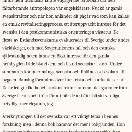
fanns flera utländska lärare engagerade på skolan där den
fältarbetande antropologen var engelsklärare. Nuckö är gamla
svensktrakter och när hon anländer dit pågår vad som kan kallas
en etnisk revitaliseringsprocess, ett återuppväckt intresse för det
svenska i den postkommunistiska orienteringen västerut. De
flesta av Estlandssvenskarna evakuerades till Sverige under andra
världskriget, och med Sovjetunionens fall och den estniska
självständig-heten fanns ett ökat intresse för den gamla
hembygden både bland dem och bland svenskar i stort. Under
sommaren kommer många svenska och finländska besökare till
bygden. Rausing förundras över hur friska och starka de ser ut.
De är ledigt klädda och skolans rektor tar emot delegationer från
Sverige i jeans och tröja för att när de åkt åter bli sitt vanliga,
betydligt mer eleganta, jag.
Återknytningen till det svenska var ett viktigt tema i hennes
forskning, men i denna bok hamnar det mer i bakgrunden. Hon