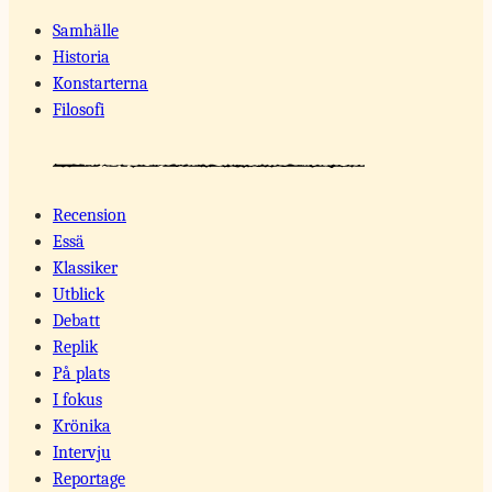
Samhälle
Historia
Konstarterna
Filosofi
Recension
Essä
Klassiker
Utblick
Debatt
Replik
På plats
I fokus
Krönika
Intervju
Reportage