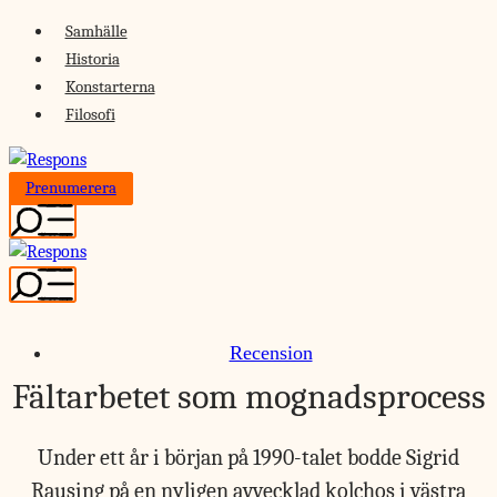
Skip
Samhälle
to
Historia
content
Konstarterna
Filosofi
Prenumerera
Recension
Fältarbetet som mognadsprocess
Under ett år i början på 1990-talet bodde Sigrid
Rausing på en nyligen avvecklad kolchos i västra