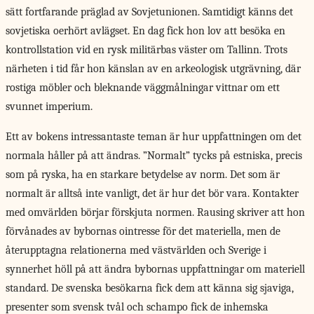
sätt fortfarande präglad av Sovjetunionen. Samtidigt känns det
sovjetiska oerhört avlägset. En dag fick hon lov att besöka en
kontrollstation vid en rysk militärbas väster om Tallinn. Trots
närheten i tid får hon känslan av en arkeologisk utgrävning, där
rostiga möbler och bleknande väggmålningar vittnar om ett
svunnet imperium.
Ett av bokens intressantaste teman är hur uppfattningen om det
normala håller på att ändras. ”Normalt” tycks på estniska, precis
som på ryska, ha en starkare betydelse av norm. Det som är
normalt är alltså inte vanligt, det är hur det bör vara. Kontakter
med omvärlden börjar förskjuta normen. Rausing skriver att hon
förvånades av bybornas ointresse för det materiella, men de
återupptagna relationerna med västvärlden och Sverige i
synnerhet höll på att ändra bybornas uppfattningar om materiell
standard. De svenska besökarna fick dem att känna sig sjaviga,
presenter som svensk tvål och schampo fick de inhemska