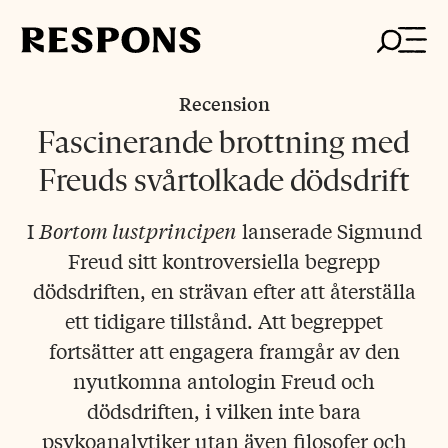
Skip
to
content
Recension
Fascinerande brottning med
Freuds svårtolkade dödsdrift
I
Bortom lustprincipen
lanserade Sigmund
Freud sitt kontroversiella begrepp
dödsdriften, en strävan efter att återställa
ett tidigare tillstånd. Att begreppet
fortsätter att engagera framgår av den
nyutkomna antologin
Freud och
dödsdriften, i vilken inte bara
psykoanalytiker utan även filosofer och