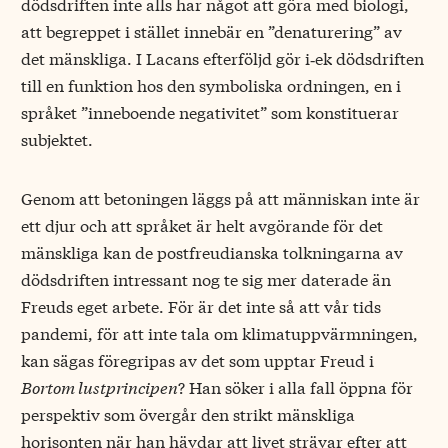
dödsdriften inte alls har något att göra med biologi,
att begreppet i stället innebär en ”denaturering” av
det mänskliga. I Lacans efterföljd gör i‑ek dödsdriften
till en funktion hos den symboliska ordningen, en i
språket ”inneboende negativitet” som konstituerar
subjektet.
Genom att betoningen läggs på att människan inte är
ett djur och att språket är helt avgörande för det
mänskliga kan de postfreudianska tolkningarna av
dödsdriften intressant nog te sig mer daterade än
Freuds eget arbete. För är det inte så att vår tids
pandemi, för att inte tala om klimatuppvärmningen,
kan sägas föregripas av det som upptar Freud i
Bortom lustprincipen
? Han söker i alla fall öppna för
perspektiv som övergår den strikt mänskliga
horisonten när han hävdar att livet strävar efter att