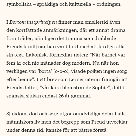
symboliska – språkliga och kulturella – ordningen.
I
Bortom lustprincipen
finner man emellertid även
den kortfattade anmärkningen, där ett annat drama
framträder, nämligen det trauma som drabbade
Freuds familj när han var i färd med att färdigställa
sin text. Lakoniskt förmedlar noten: ”När barnet var
fem år och nio månader dog modern. Nu när hon
verkligen var ’borta’ (o-o-o), visade pojken ingen sorg
efter henne”. I ett brev som Lerner citerar framgår att
Freuds dotter, ”vår kära blomstrande Sophie”, dött i
spanska sjukan endast 26 år gammal.
Sjukdom, död och sorg utgör oundvikliga delar i alla
människors liv men det begrepp som Freud utvecklar
under denna tid, kanske för att bättre förstå