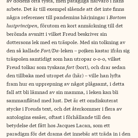
av dödens ofta tysta, men påtagliga närvaro i hans
arbete. Det är till exempel slående att det inte finns
några referenser till pandemins härjningar i
Bortom
lustprincipen
, förutom en kort anmärkning till det
berömda avsnitt i vilket Freud beskriver sin
dottersons lek med en träspole. Med sin tolkning av
den så kallade
Fort/Da
-leken – pojken kastar ifrån sig
träspolen samtidigt som han utropar o-o-o, vilket
Freud tolkar som tyskans
fort
(bort), och drar sedan
den tillbaka med utropet
da
(här) – ville han lyfta
fram hur en upprepning av något plågsamt, i detta
fall att bli lämnad av sin mamma, i leken kan bli
sammanflätad med lust. Det är ett omdiskuterat
stycke i Freuds text, och det återkommer i flera av
antologins essäer, oftast i förhållande till den
betydelse det fått hos Jacques Lacan, som ett
paradigm för det drama det innebär att träda in i den