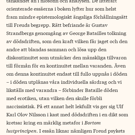
tänkandet än i filosofin och analysen. De litterärt
orienterade essäerna i boken lyfter hur som helst
fram mindre epistemologiskt ängsliga förhållningsätt
till Freuds begrepp. Rätt befriande är Gustav
Strandbergs genomgång av George Batailles tolkning
av dödsdriften, som den kraft vilken får jaget och den
andre att blandas samman och lösa upp den
diskontinuitet som utmärker den mänskliga tillvaron
till förmån för en kontinuitet mellan varanden. Även
om denna kontinuitet endast till fullo uppnås i döden
– i döden utplånas våra individuella särdrag och vi
likställs med varandra – förbinder Bataille döden
med erotiken, utan vilken den skulle förbli
narcissistisk. På ett annat helt lekfullt vis ger sig Ulf
Karl Olov Nilsson i kast med dödsdriften i en dikt som
kretsar kring en märklig metafor i
Bortom
lustprincipen
. I essän liknar nämligen Freud psykets