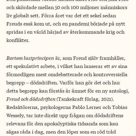
och skördade mellan 50 och 100 miljoner människors
liv globalt sett. Förra året var det ett sekel sedan
Freuds essä kom ut, och en pandemi började på nytt
spridas i en värld härjad av återkommande krig och
konflikter.
Bortom lustprincipen
är, som Freud själv framhåller,
ett spekulativt arbete, i vilket han lanserar ett av sina
förmodligen mest omdebatterade och kontroversiella
begrepp – dödsdriften. Varför han gör det och hur
detta begrepp kan förstås är ämnet för en ny antologi,
Freud och dödsdriften
(Tankekraft förlag, 2021).
Redaktörerna, psykologerna Pablo Lerner och Tobias
Wessely, tar inte direkt upp frågan om dödsdriftens
relevans för den apokalyptiska tidsanda som kan
sägas råda i dag, men den löper som en röd tråd