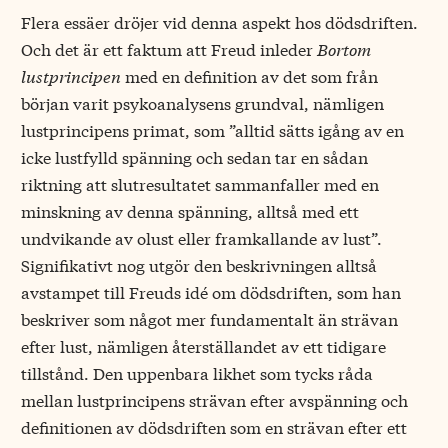
Flera essäer dröjer vid denna aspekt hos dödsdriften.
Och det är ett faktum att Freud inleder
Bortom
lustprincipen
med en definition av det som från
början varit psykoanalysens grundval, nämligen
lustprincipens primat, som ”alltid sätts igång av en
icke lustfylld spänning och sedan tar en sådan
riktning att slutresultatet sammanfaller med en
minskning av denna spänning, alltså med ett
undvikande av olust eller framkallande av lust”.
Signifikativt nog utgör den beskrivningen alltså
avstampet till Freuds idé om dödsdriften, som han
beskriver som något mer fundamentalt än strävan
efter lust, nämligen återställandet av ett tidigare
tillstånd. Den uppenbara likhet som tycks råda
mellan lustprincipens strävan efter avspänning och
definitionen av dödsdriften som en strävan efter ett