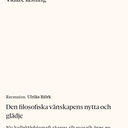
Ulrika Björk
Recension
Den filosofiska vänskapens nytta och
glädje
Ny kollektivbiografi skapar rik mosaik över en