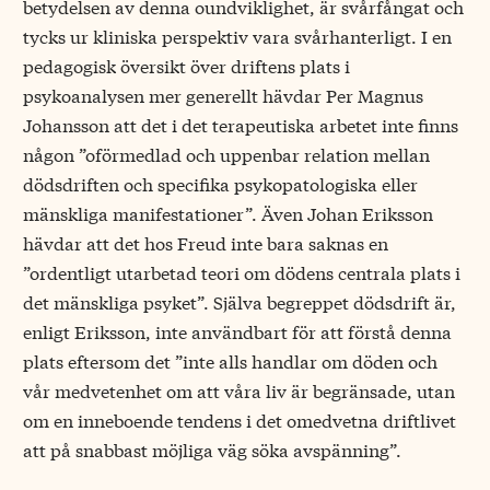
betydelsen av denna oundviklighet, är svårfångat och
tycks ur kliniska perspektiv vara svårhanterligt. I en
pedagogisk översikt över driftens plats i
psykoanalysen mer generellt hävdar Per Magnus
Johansson att det i det terapeutiska arbetet inte finns
någon ”oförmedlad och uppenbar relation mellan
dödsdriften och specifika psykopatologiska eller
mänskliga manifestationer”. Även Johan Eriksson
hävdar att det hos Freud inte bara saknas en
”ordentligt utarbetad teori om dödens centrala plats i
det mänskliga psyket”. Själva begreppet dödsdrift är,
enligt Eriksson, inte användbart för att förstå denna
plats eftersom det ”inte alls handlar om döden och
vår medvetenhet om att våra liv är begränsade, utan
om en inneboende tendens i det omedvetna driftlivet
att på snabbast möjliga väg söka avspänning”.