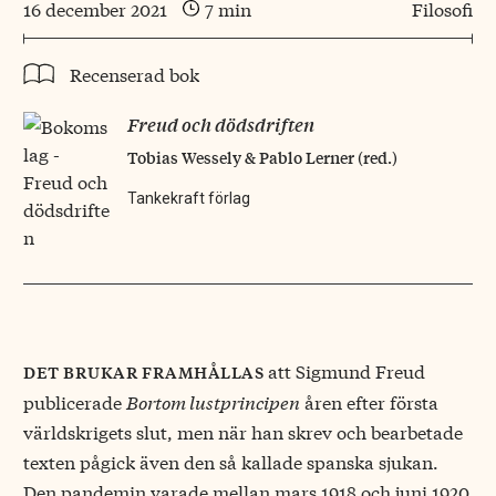
16 december 2021
7 min
Filosofi
Recenserad bok
Freud och dödsdriften
Tobias Wessely & Pablo Lerner (red.)
Tankekraft förlag
att Sigmund Freud
det brukar framhållas
publicerade
Bortom lustprincipen
åren efter första
världskrigets slut, men när han skrev och bearbetade
texten pågick även den så kallade spanska sjukan.
Den pandemin varade mellan mars 1918 och juni 1920