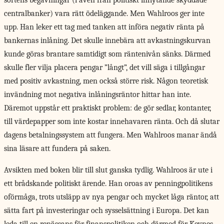
sortens begåvningar (i även från politiskt inflytande skyddade
centralbanker) vara rätt ödeläggande. Men Wahlroos ger inte
upp. Han leker ett tag med tanken att införa negativ ränta på
bankernas inlåning. Det skulle innebära att avkastningskurvan
kunde göras brantare samtidigt som räntenivån sänks. Därmed
skulle fler vilja placera pengar ”långt”, det vill säga i tillgångar
med positiv avkastning, men också större risk. Någon teoretisk
invändning mot negativa inlåningsräntor hittar han inte.
Däremot uppstår ett praktiskt problem: de gör sedlar, kontanter,
till värdepapper som inte kostar innehavaren ränta. Och då slutar
dagens betalningssystem att fungera. Men Wahlroos manar ändå
sina läsare att fundera på saken.
Avsikten med boken
blir till slut ganska tydlig. Wahlroos är ute i
ett brådskande politiskt ärende. Han oroas av penningpolitikens
oförmåga, trots utsläpp av nya pengar och mycket låga räntor, att
sätta fart på investeringar och sysselsättning i Europa. Det kan