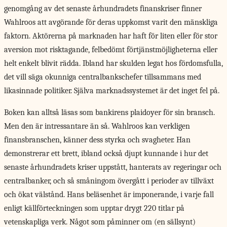
genomgång av det senaste århundradets finanskriser finner
Wahlroos att avgörande för deras uppkomst varit den mänskliga
faktorn. Aktörerna på marknaden har haft för liten eller för stor
aversion mot risktagande, felbedömt förtjänstmöjligheterna eller
helt enkelt blivit rädda. Ibland har skulden legat hos fördomsfulla,
det vill säga okunniga centralbankschefer tillsammans med
likasinnade politiker. Själva marknadssystemet är det inget fel på.
Boken kan alltså läsas som bankirens plaidoyer för sin bransch.
Men den är intressantare än så. Wahlroos kan verkligen
finansbranschen, känner dess styrka och svagheter. Han
demonstrerar ett brett, ibland också djupt kunnande i hur det
senaste århundradets kriser uppstått, hanterats av regeringar och
centralbanker, och så småningom övergått i perioder av tillväxt
och ökat välstånd. Hans beläsenhet är imponerande, i varje fall
enligt källförteckningen som upptar drygt 220 titlar på
vetenskapliga verk. Något som påminner om (en sällsynt)