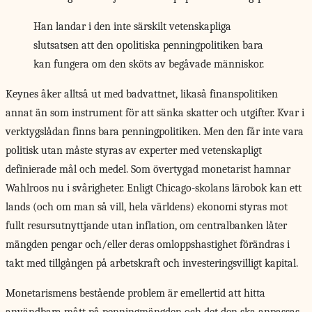
Han landar i den inte särskilt vetenskapliga
slutsatsen att den opolitiska penningpolitiken bara
kan fungera om den sköts av begåvade människor.
Keynes åker alltså
ut med badvattnet, likaså finanspolitiken
annat än som instrument för att sänka skatter och utgifter. Kvar i
verktygslådan finns bara penningpolitiken. Men den får inte vara
politisk utan måste styras av experter med vetenskapligt
definierade mål och medel. Som övertygad monetarist hamnar
Wahlroos nu i svårigheter. Enligt Chicago-skolans lärobok kan ett
lands (och om man så vill, hela världens) ekonomi styras mot
fullt resursutnyttjande utan inflation, om centralbanken låter
mängden pengar och/eller deras omloppshastighet förändras i
takt med tillgången på arbetskraft och investeringsvilligt kapital.
Monetarismens bestående problem är emellertid att hitta