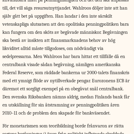
användbara mått på penningmängden och det den ska anpassas
till, det vill säga resursutnyttjandet. Wahlroos döljer inte att han
själv gått bet på uppgiften. Han landar i den inte särskilt
vetenskapliga slutsatsen att den opolitiska penningpolitiken bara
kan fungera om den sköts av begåvade människor. Begåvningen
ska bestå av insikten att finansmarknadens behov av hög
likviditet alltid måste tillgodoses, om nödvändigt via
sedelpressarna. Men Wahlroos har bara hittat ett tillfälle då en
centralbank visade sådan begåvning, nämligen amerikanska
Federal Reserve, som räddade bankerna ur 2000-talets finanskris
med ett ymnigt flöde av nytillverkade pengar. Eurozonens ECB är
däremot ett sorgligt exempel på en obegåvat snål centralbank.
Den svenska Riksbanken nämns aldrig, medan Finlands bank får
en utskällning för sin åtstramning av penningpolitiken åren
2010–11 och de problem den skapade för bankväsendet.
För monetarismen som teoribildning borde frånvaron av rätta