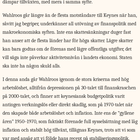
dämpar tillväxten, med mera i samma syfte.
Wahlroos går längre än de flesta motståndare till Keynes när han,
såvitt jag begriper, underkänner all utövning av finanspolitik med
makroekonomiska syften. Inte ens skattesänkningar duger fast
han anser att de flesta länder har för höga skatter. Lägre skatter
kan bara godtas om de förenas med lägre offentliga utgifter, det
vill säga inte påverkar aktivitetsnivån i landets ekonomi. Staten
ska inte ha någon skuld alls.
I denna anda går Wahlroos igenom de stora kriserna med hög
arbetslöshet, alltifrån depressionen på 30-talet till finanskraschen
på 2000-talet, och finner att keynesiansk budgetpolitik varit
antingen verkningslös eller direkt skadlig, som på 1970-talet när
den skapade både arbetslöshet och inflation. Inte ens de ”gyllene
åren” 1950–1970, som faktiskt förenade full sysselsättning med låg
inflation och stabilt hög tillväxt, tillägnas Keynes, trots att vi som
var med ansåg att vi följde hans recept på stabiliseringspolitik.