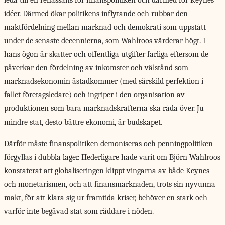
leda till en renässans för finanspolitiken och därmed för Keynes
idéer. Därmed ökar politikens inflytande och rubbar den
maktfördelning mellan marknad och demokrati som uppstått
under de senaste decennierna, som Wahlroos värderar högt. I
hans ögon är skatter och offentliga utgifter farliga eftersom de
påverkar den fördelning av inkomster och välstånd som
marknadsekonomin åstadkommer (med särskild perfektion i
fallet företagsledare) och ingriper i den organisation av
produktionen som bara marknadskrafterna ska råda över. Ju
mindre stat, desto bättre ekonomi, är budskapet.
Därför måste finanspolitiken demoniseras och penningpolitiken
förgyllas i dubbla lager. Hederligare hade varit om Björn Wahlroos
konstaterat att globaliseringen klippt vingarna av både Keynes
och monetarismen, och att finansmarknaden, trots sin nyvunna
makt, för att klara sig ur framtida kriser, behöver en stark och
varför inte begåvad stat som räddare i nöden.