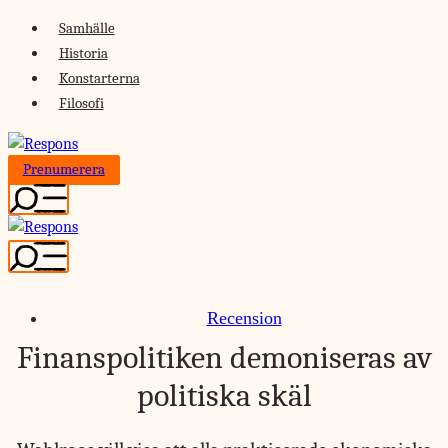
Skip
Samhälle
to
Historia
content
Konstarterna
Filosofi
Prenumerera
Recension
Finanspolitiken demoniseras av
politiska skäl