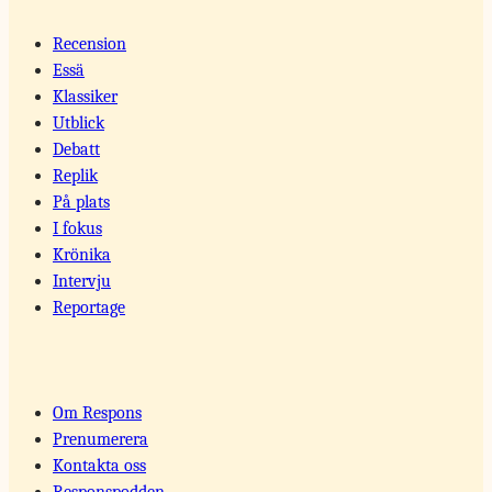
Recension
Essä
Klassiker
Utblick
Debatt
Replik
På plats
I fokus
Krönika
Intervju
Reportage
Om Respons
Prenumerera
Kontakta oss
Responspodden