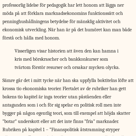
professorlig lidelse för pedagogik har lett honom att lägga ner
möda på att förklara marknadsekonomins funktionssätt och
penninghushållningens betydelse för mänsklig aktivitet och
ekonomisk utveckling. När han är på det humöret kan man både
förstå och hålla med honom.
Visserligen visar historien att även den kan hamna i
kris med börskrascher och bankkonkurser som
tvärtom förstör resurser och orsakar mycken olycka.
Sämre går det
i mitt tycke när han ska uppfylla boktitelns löfte att
krossa tio ekonomiska teorier. Flertalet av de rubriker han gett
bokens tio kapitel är inga teorier utan påståenden eller
antaganden som i och för sig spelar en politisk roll men inte
bygger på någon egentlig teori, som till exempel att höjda skatter
”botar” underskott eller att det inte finns ”fria” marknader.
Rubriken på kapitel 1 – ”Finanspolitisk åtstramning stryper