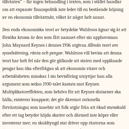
tillväxten” – får ingen behandling i texten, som i stället handlar
om att expansiv finanspolitik inte leder till en bestående höjning
av en ekonomis tillväxttakt, vilket är något helt annat.
Den enda ekonomiska teori av betydelse Wahlroos ägnar sig åt att
försöka krossa är den som fått namnet efter sin upphovsman
John Maynard Keynes i dennes 1936 utgivna
Allmän teori om
sysselsättning, ränta och pengar
. Wahlroos vill bevisa att denna
teori har helt fel när den gör gällande att staten med upplånade
pengar kan öka efterfrågan så att ekonomin växer och
arbetslösheten minskar. I sin bevisföring utnyttjar han alla
argument som sedan 1930-talet kastats mot Keynes.
Multiplikatoreffekten, som behövs för att Keynes slutsatser ska
hålla, existerar knappast; det gör däremot rationella
förväntningar, som innebär att folk utgår från att ökad statsskuld
efter ett tag betyder höjda skatter och därmed inte köper eller
investerar mer; en skuldtyngd stat driver upp räntorna som