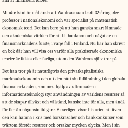
alla är finansiella idioter.
Mindre känt är måhända att Wahlroos som blott 32-åring blev
professor i nationalekonomi och var specialist på matematisk
ekonomisk teori. Det kan bero på att han ganska snart lämnade
den akademiska världen för att bli bankman och något av en
finansmarknadens furste, i varje fall i Finland. Nu har han skrivit
en bok där han vill visa oss varför alla praktiserade ekonomiska
teorier är falska eller farliga, utom den Wahlroos själv tror på.
Det han tror på är naturligtvis den privatkapitalistiska
marknadsekonomin och att den nått sin fulländning i den globala
finansmarknaden, som med hjälp av ultramodern
informationsteknologi styr användningen av världens resurser så
att de skapar tillväxt och välstånd, kanske inte för alla, men ändå
för fler än någonsin tidigare. Visserligen visar historien att även
den kan hamna i kris med börskrascher och bankkonkurser som
tvärtom förstör resurser och orsakar mycken olycka. Men i sin