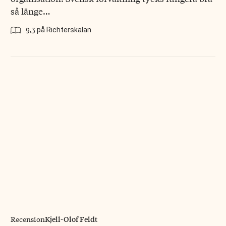
så länge…
9,3 på Richterskalan
Kjell-Olof Feldt
Recension