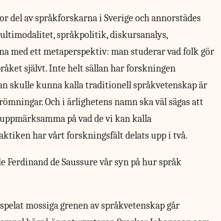
or del av språkforskarna i Sverige och annorstädes
ultimodalitet, språkpolitik, diskursanalys,
rna med ett metaperspektiv: man studerar vad folk gör
åket självt. Inte helt sällan har forskningen
man skulle kunna kalla traditionell språkvetenskap är
trömningar. Och i ärlighetens namn ska väl sägas att
at uppmärksamma på vad de vi kan kalla
ktiken har vårt forskningsfält delats upp i två.
de Ferdinand de Saussure vår syn på hur språk
spelat mossiga grenen av språkvetenskap går