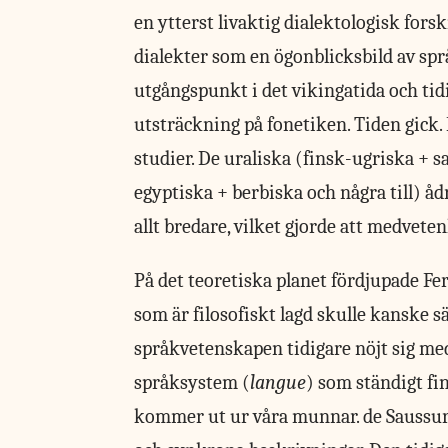
en ytterst livaktig dialektologisk fors
dialekter som en ögonblicksbild av spr
utgångspunkt i det vikingatida och tid
utsträckning på fonetiken. Tiden gick.
studier. De uraliska (finsk-ugriska + 
egyptiska + berbiska och några till) åd
allt bredare, vilket gjorde att medvete
På det teoretiska planet fördjupade Fe
som är filosofiskt lagd skulle kanske sä
språkvetenskapen tidigare nöjt sig med
språksystem (
langue
) som ständigt fi
kommer ut ur våra munnar. de Saussure