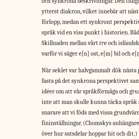
och synkrona beskrivningar. Den tidig
ytterst diakron, vilket innebär att näst
förlopp, medan ett synkront perspektiv
språk vid en viss punkt i historien. Bå
Skillnaden mellan vårt
tre
och isländs
varför vi säger e[n] ost, e[m] bil och e
När seklet var halvgammalt dök nästa
fasta på det synkrona perspektivet sam
idéer om att vår språkförmåga och gru
inte att man skulle kunna täcka språ
snarare att vi föds med vissa grundvär
fininställningar. (Chomskys anhängare ä
över hur satsdelar hoppar hit och dit.)