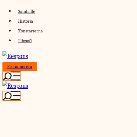
Skip
Samhälle
to
Historia
content
Konstarterna
Filosofi
Prenumerera