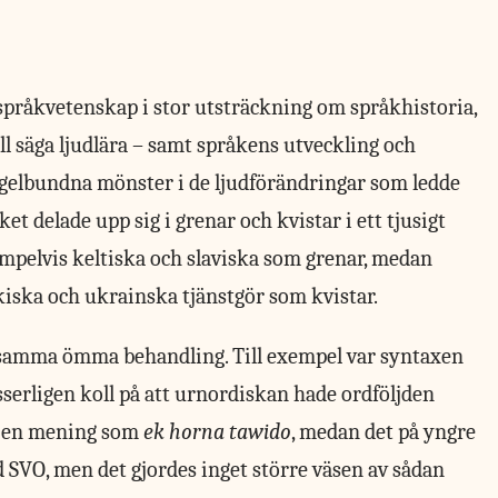
språkvetenskap i stor utsträckning om språkhistoria,
ll säga ljudlära – samt språkens utveckling och
egelbundna mönster i de ljudförändringar som ledde
et delade upp sig i grenar och kvistar i ett tjusigt
empelvis keltiska och slaviska som grenar, medan
kiska och ukrainska tjänstgör som kvistar.
 samma ömma behandling. Till exempel var syntaxen
serligen koll på att urnordiskan hade ordföljden
i en mening som
ek horna tawido
, medan det på yngre
SVO, men det gjordes inget större väsen av sådan