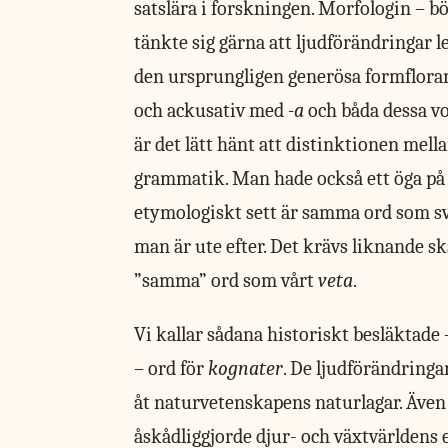
satslära i forskningen. Morfologin – b
tänkte sig gärna att ljudförändringar le
den ursprungligen generösa formflora
och ackusativ med
-a
och båda dessa vo
är det lätt hänt att distinktionen mell
grammatik. Man hade också ett öga på o
etymologiskt sett är samma ord som 
man är ute efter. Det krävs liknande ska
”samma” ord som vårt
veta
.
Vi kallar sådana historiskt besläktade
– ord för
kognater
. De ljudförändring
åt naturvetenskapens naturlagar. Även
åskådliggjorde djur- och växtvärldens