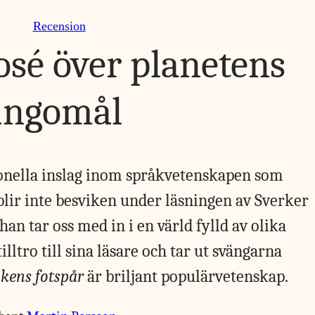
Recension
osé över planetens
ungomål
ionella inslag inom språkvetenskapen som
blir inte besviken under läsningen av Sverker
han tar oss med in i en värld fylld av olika
lltro till sina läsare och tar ut svängarna
åkens fotspår
är briljant populärvetenskap.