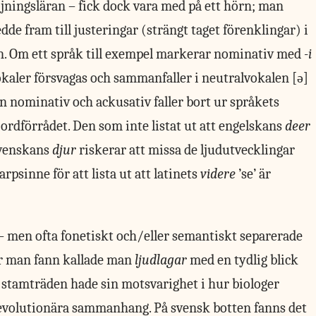
öjningsläran – fick dock vara med på ett hörn; man
dde fram till justeringar (strängt taget förenklingar) i
n. Om ett språk till exempel markerar nominativ med
-i
kaler försvagas och sammanfaller i neutralvokalen [ə]
an nominativ och ackusativ faller bort ur språkets
rdförrådet. Den som inte listat ut att engelskans
deer
svenskans
djur
riskerar att missa de ljudutvecklingar
rpsinne för att lista ut att latinets
videre
’se’ är
 – men ofta fonetiskt och/eller semantiskt separerade
ar man fann kallade man
ljudlagar
med en tydlig blick
 stamträden hade sin motsvarighet i hur biologer
 evolutionära sammanhang. På svensk botten fanns det