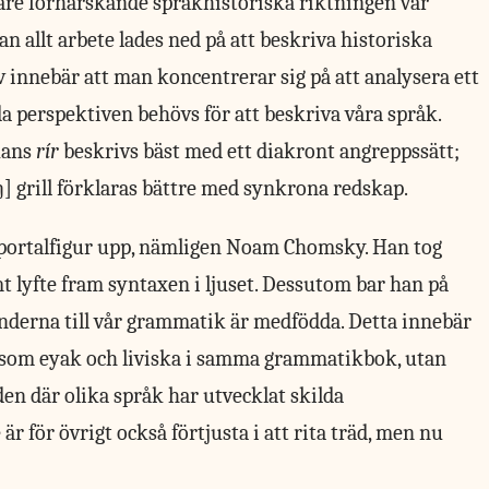
are förhärskande språkhistoriska riktningen var
an allt arbete lades ned på att beskriva historiska
 innebär att man koncentrerar sig på att analysera ett
da perspektiven behövs för att beskriva våra språk.
kans
rír
beskrivs bäst med ett diakront angreppssätt;
[ŋ] grill förklaras bättre med synkrona redskap.
 portalfigur upp, nämligen Noam Chomsky. Han tog
t lyfte fram syntaxen i ljuset. Dessutom bar han på
nderna till vår grammatik är medfödda. Detta innebär
k som eyak och liviska i samma grammatikbok, utan
den där olika språk har utvecklat skilda
r för övrigt också förtjusta i att rita träd, men nu