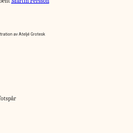
bent
Martin Persson
stration av Ateljé Grotesk