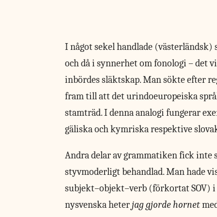
I
något sekel handlade
(västerländsk) 
och då i synnerhet om fonologi – det vi
inbördes släktskap. Man sökte efter r
fram till att det urindoeuropeiska språk
stamträd. I denna analogi fungerar ex
gäliska och kymriska respektive slova
Andra delar av grammatiken fick inte
styvmoderligt behandlad. Man hade vis
subjekt–objekt–verb (förkortat SOV) 
nysvenska heter
jag gjorde hornet
med 