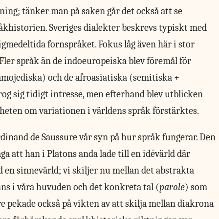
kning; tänker man på saken går det också att se
åkhistorien. Sveriges dialekter beskrevs typiskt med
igmedeltida fornspråket. Fokus låg även här i stor
 Fler språk än de indoeuropeiska blev föremål för
samojediska) och de afroasiatiska (semitiska +
rog sig tidigt intresse, men efterhand blev utblicken
nheten om variationen i världens språk förstärktes.
rdinand de Saussure vår syn på hur språk fungerar. Den
ga att han i Platons anda lade till en idévärld där
 en sinnevärld; vi skiljer nu mellan det abstrakta
nns i våra huvuden och det konkreta tal (
parole
) som
 pekade också på vikten av att skilja mellan diakrona