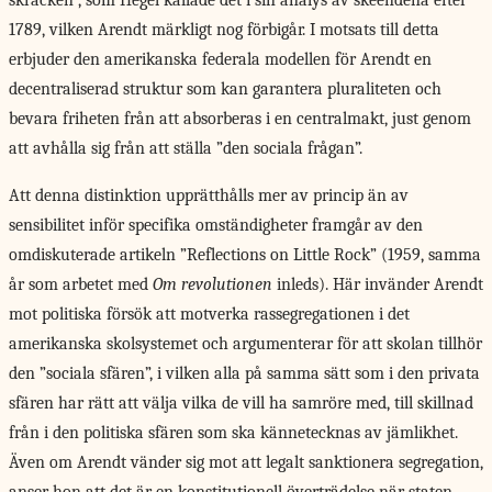
skräcken”, som Hegel kallade det i sin analys av skeendena efter
1789, vilken Arendt märkligt nog förbigår. I motsats till detta
erbjuder den amerikanska federala modellen för Arendt en
decentraliserad struktur som kan garantera pluraliteten och
bevara friheten från att absorberas i en centralmakt, just genom
att avhålla sig från att ställa ”den sociala frågan”.
Att denna distinktion upprätthålls mer av princip än av
sensibilitet inför specifika omständigheter framgår av den
omdiskuterade artikeln ”Reflections on Little Rock” (1959, samma
år som arbetet med
Om revolutionen
inleds). Här invänder Arendt
mot politiska försök att motverka rassegregationen i det
amerikanska skolsystemet och argumenterar för att skolan tillhör
den ”sociala sfären”, i vilken alla på samma sätt som i den privata
sfären har rätt att välja vilka de vill ha samröre med, till skillnad
från i den politiska sfären som ska kännetecknas av jämlikhet.
Även om Arendt vänder sig mot att legalt sanktionera segregation,