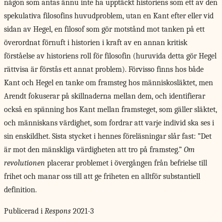
någon som antas ännu inte ha upptäckt historiens som ett av den
spekulativa filosofins huvudproblem, utan en Kant efter eller vid
sidan av Hegel, en filosof som gör motstånd mot tanken på ett
överordnat förnuft i historien i kraft av en annan kritisk
förståelse av historiens roll för filosofin (huruvida detta gör Hegel
rättvisa är förstås ett annat problem). Förvisso finns hos både
Kant och Hegel en tanke om framsteg hos människosläktet, men
Arendt fokuserar på skillnaderna mellan dem, och identifierar
också en spänning hos Kant mellan framsteget, som gäller släktet,
och människans värdighet, som fordrar att varje individ ska ses i
sin enskildhet. Sista stycket i hennes föreläsningar slår fast: ”Det
är mot den mänskliga värdigheten att tro på framsteg.”
Om
revolutionen
placerar problemet i övergången från befrielse till
frihet och manar oss till att ge friheten en alltför substantiell
definition.
Publicerad i
Respons
2021-3