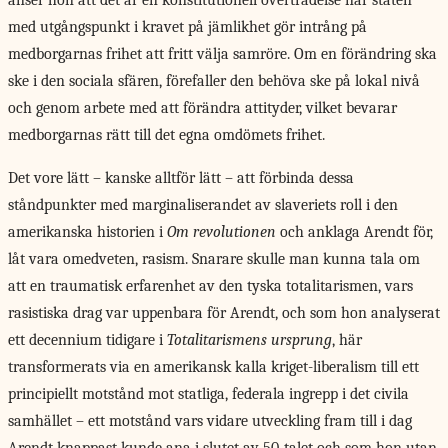
anser hon att det är en konstitutionell överträdelse när staten
med utgångspunkt i kravet på jämlikhet gör intrång på
medborgarnas frihet att fritt välja samröre. Om en förändring ska
ske i den sociala sfären, förefaller den behöva ske på lokal nivå
och genom arbete med att förändra attityder, vilket bevarar
medborgarnas rätt till det egna omdömets frihet.
Det vore lätt – kanske alltför lätt – att förbinda dessa
ståndpunkter med marginaliserandet av slaveriets roll i den
amerikanska historien i
Om revolutionen
och anklaga Arendt för,
låt vara omedveten, rasism. Snarare skulle man kunna tala om
att en traumatisk erfarenhet av den tyska totalitarismen, vars
rasistiska drag var uppenbara för Arendt, och som hon analyserat
ett decennium tidigare i
Totalitarismens ursprung
, här
transformerats via en amerikansk kalla kriget-liberalism till ett
principiellt motstånd mot statliga, federala ingrepp i det civila
samhället – ett motstånd vars vidare utveckling fram till i dag