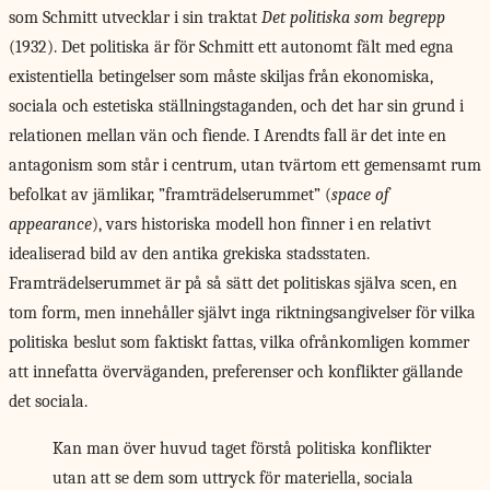
som Schmitt utvecklar i sin traktat
Det politiska som begrepp
(1932). Det politiska är för Schmitt ett autonomt fält med egna
existentiella betingelser som måste skiljas från ekonomiska,
sociala och estetiska ställningstaganden, och det har sin grund i
relationen mellan vän och fiende. I Arendts fall är det inte en
antagonism som står i centrum, utan tvärtom ett gemensamt rum
befolkat av jämlikar, ”framträdelserummet” (
space of
appearance
), vars historiska modell hon finner i en relativt
idealiserad bild av den antika grekiska stadsstaten.
Framträdelserummet är på så sätt det politiskas själva scen, en
tom form, men innehåller självt inga riktningsangivelser för vilka
politiska beslut som faktiskt fattas, vilka ofrånkomligen kommer
att innefatta överväganden, preferenser och konflikter gällande
det sociala.
Kan man över huvud taget förstå politiska konflikter
utan att se dem som uttryck för materiella, sociala