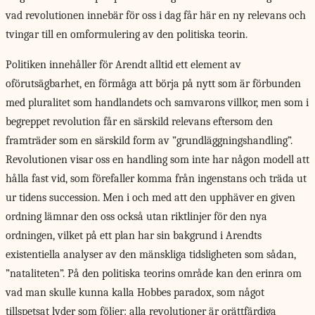
vad revolutionen innebär för oss i dag får här en ny relevans och
tvingar till en omformulering av den politiska teorin.
Politiken innehåller för Arendt alltid ett element av
oförutsägbarhet, en förmåga att börja på nytt som är förbunden
med pluralitet som handlandets och samvarons villkor, men som i
begreppet revolution får en särskild relevans eftersom den
framträder som en särskild form av ”grundläggningshandling”.
Revolutionen visar oss en handling som inte har någon modell att
hålla fast vid, som förefaller komma från ingenstans och träda ut
ur tidens succession. Men i och med att den upphäver en given
ordning lämnar den oss också utan riktlinjer för den nya
ordningen, vilket på ett plan har sin bakgrund i Arendts
existentiella analyser av den mänskliga tidsligheten som sådan,
”nataliteten”. På den politiska teorins område kan den erinra om
vad man skulle kunna kalla Hobbes paradox, som något
tillspetsat lyder som följer: alla revolutioner är orättfärdiga