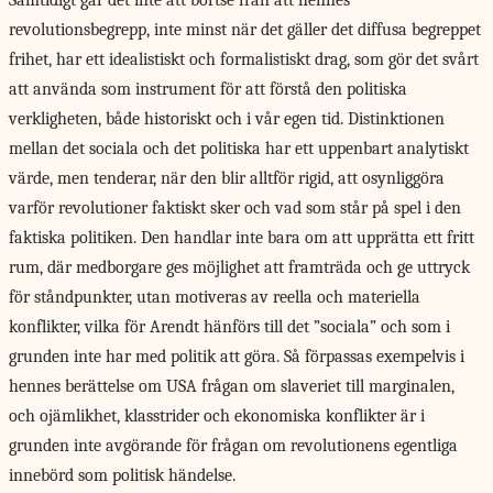
Samtidigt går det inte att bortse från att hennes
revolutionsbegrepp, inte minst när det gäller det diffusa begreppet
frihet, har ett idealistiskt och formalistiskt drag, som gör det svårt
att använda som instrument för att förstå den politiska
verkligheten, både historiskt och i vår egen tid. Distinktionen
mellan det sociala och det politiska har ett uppenbart analytiskt
värde, men tenderar, när den blir alltför rigid, att osynliggöra
varför revolutioner faktiskt sker och vad som står på spel i den
faktiska politiken. Den handlar inte bara om att upprätta ett fritt
rum, där medborgare ges möjlighet att framträda och ge uttryck
för ståndpunkter, utan motiveras av reella och materiella
konflikter, vilka för Arendt hänförs till det ”sociala” och som i
grunden inte har med politik att göra. Så förpassas exempelvis i
hennes berättelse om USA frågan om slaveriet till marginalen,
och ojämlikhet, klasstrider och ekonomiska konflikter är i
grunden inte avgörande för frågan om revolutionens egentliga
innebörd som politisk händelse.