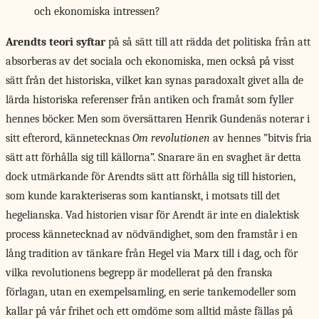
och ekonomiska intressen?
Arendts teori syftar
på så sätt till att rädda det politiska från att
absorberas av det sociala och ekonomiska, men också på visst
sätt från det historiska, vilket kan synas paradoxalt givet alla de
lärda historiska referenser från antiken och framåt som fyller
hennes böcker. Men som översättaren Henrik Gundenäs noterar i
sitt efterord, kännetecknas
Om revolutionen
av hennes ”bitvis fria
sätt att förhålla sig till källorna”. Snarare än en svaghet är detta
dock utmärkande för Arendts sätt att förhålla sig till historien,
som kunde karakteriseras som kantianskt, i motsats till det
hegelianska. Vad historien visar för Arendt är inte en dialektisk
process kännetecknad av nödvändighet, som den framstår i en
lång tradition av tänkare från Hegel via Marx till i dag, och för
vilka revolutionens begrepp är modellerat på den franska
förlagan, utan en exempelsamling, en serie tankemodeller som
kallar på vår frihet och ett omdöme som alltid måste fällas på