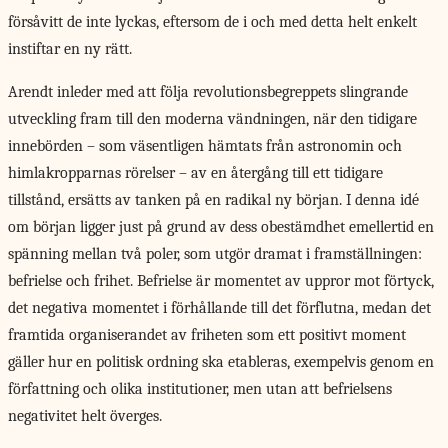
försåvitt de inte lyckas, eftersom de i och med detta helt enkelt
instiftar en ny rätt.
Arendt inleder med att följa revolutionsbegreppets slingrande
utveckling fram till den moderna vändningen, när den tidigare
innebörden – som väsentligen hämtats från astronomin och
himlakropparnas rörelser – av en återgång till ett tidigare
tillstånd, ersätts av tanken på en radikal ny början. I denna idé
om början ligger just på grund av dess obestämdhet emellertid en
spänning mellan två poler, som utgör dramat i framställningen:
befrielse och frihet. Befrielse är momentet av uppror mot förtyck,
det negativa momentet i förhållande till det förflutna, medan det
framtida organiserandet av friheten som ett positivt moment
gäller hur en politisk ordning ska etableras, exempelvis genom en
författning och olika institutioner, men utan att befrielsens
negativitet helt överges.