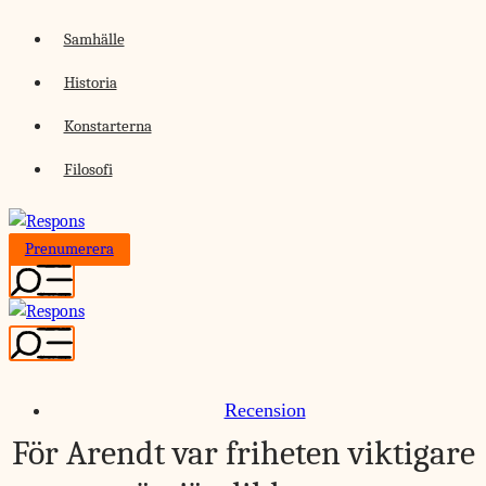
Skip
Samhälle
to
Historia
content
Konstarterna
Filosofi
Prenumerera
Recension
För Arendt var friheten viktigare