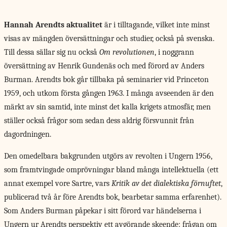
Hannah Arendts aktualitet
är i tilltagande, vilket inte minst
visas av mängden översättningar och studier, också på svenska.
Till dessa sällar sig nu också
Om revolutionen
, i noggrann
översättning av Henrik Gundenäs och med förord av Anders
Burman. Arendts bok går tillbaka på seminarier vid Princeton
1959, och utkom första gången 1963. I många avseenden är den
märkt av sin samtid, inte minst det kalla krigets atmosfär, men
ställer också frågor som sedan dess aldrig försvunnit från
dagordningen.
Den omedelbara bakgrunden utgörs av revolten i Ungern 1956,
som framtvingade omprövningar bland många intellektuella (ett
annat exempel vore Sartre, vars
Kritik av det dialektiska förnuftet
,
publicerad två år före Arendts bok, bearbetar samma erfarenhet).
Som Anders Burman påpekar i sitt förord var händelserna i
Ungern ur Arendts perspektiv ett avgörande skeende: frågan om