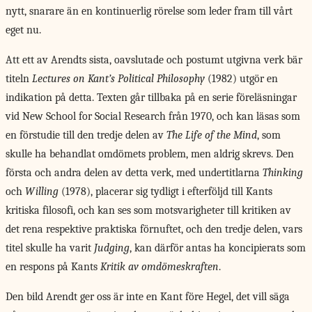
nytt, snarare än en kontinuerlig rörelse som leder fram till vårt
eget nu.
Att ett av Arendts sista, oavslutade och postumt utgivna verk bär
titeln
Lectures on Kant’s Political Philosophy
(1982) utgör en
indikation på detta. Texten går tillbaka på en serie föreläsningar
vid New School for Social Research från 1970, och kan läsas som
en förstudie till den tredje delen av
The Life of the Mind
, som
skulle ha behandlat omdömets problem, men aldrig skrevs. Den
första och andra delen av detta verk, med undertitlarna
Thinking
och
Willing
(1978), placerar sig tydligt i efterföljd till Kants
kritiska filosofi, och kan ses som motsvarigheter till kritiken av
det rena respektive praktiska förnuftet, och den tredje delen, vars
titel skulle ha varit
Judging
, kan därför antas ha koncipierats som
en respons på Kants
Kritik av omdömeskraften
.
Den bild Arendt ger oss är inte en Kant före Hegel, det vill säga