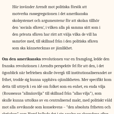
Här invänder Arendt mot politiska försök att
motverka rassegregationen i det amerikanska
skolsystemet och argumenterar för att skolan tillhör
den ’sociala sfären’, i vilken alla på samma sätt som i
den privata sfären har rätt att välja vilka de vill ha
samröre med, till skillnad från i den politiska sfären
som ska kännetecknas av jämlikhet.
Om den amerikanska
revolutionen var en framgång, ledde den
franska revolutionen i Arendts perspektiv fel för att den, i det
ögonblick när befrielsen skulle övergå till institutionaliserandet av
frihet, trodde sig kunna upphäva ojämlikheten. Mer specifikt kom
detta till uttryck i en idé om folket som en enhet, en enda vilja
(Rousseaus ”allmänvilja” till skillnad från ”allas vilja”), som
skulle kunna uttolkas av en centraliserad makt, med politiskt våld
mot alla avvikande som konsekvens – ”den absoluta friheten och