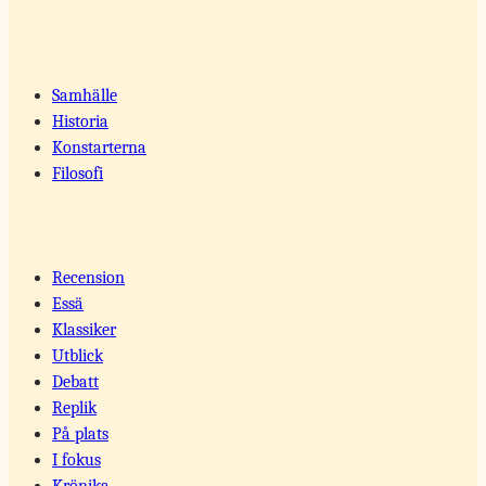
Samhälle
Historia
Konstarterna
Filosofi
Recension
Essä
Klassiker
Utblick
Debatt
Replik
På plats
I fokus
Krönika