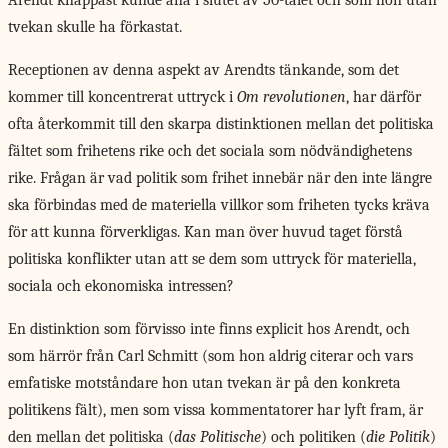
Arendt knappast kunde ana i slutet av 50-talet och som hon utan
tvekan skulle ha förkastat.
Receptionen av denna aspekt av Arendts tänkande, som det
kommer till koncentrerat uttryck i
Om revolutionen
, har därför
ofta återkommit till den skarpa distinktionen mellan det politiska
fältet som frihetens rike och det sociala som nödvändighetens
rike. Frågan är vad politik som frihet innebär när den inte längre
ska förbindas med de materiella villkor som friheten tycks kräva
för att kunna förverkligas. Kan man över huvud taget förstå
politiska konflikter utan att se dem som uttryck för materiella,
sociala och ekonomiska intressen?
En distinktion som förvisso inte finns explicit hos Arendt, och
som härrör från Carl Schmitt (som hon aldrig citerar och vars
emfatiske motståndare hon utan tvekan är på den konkreta
politikens fält), men som vissa kommentatorer har lyft fram, är
den mellan det politiska (
das Politische
) och politiken (
die Politik
)