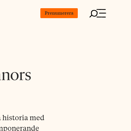
Prenumerera
nnors
 historia med
 imponerande