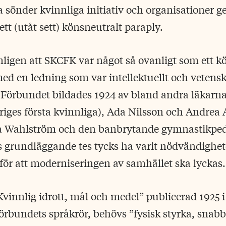
 sönder kvinnliga initiativ och organisationer g
t (utåt sett) könsneutralt paraply.
mligen att SKCFK var något så ovanligt som ett k
ed en ledning som var intellektuellt och vetensk
 Förbundet bildades 1924 av bland andra läkarn
riges första kvinnliga), Ada Nilsson och Andrea
ia Wahlström och den banbrytande gymnastikpe
 grundläggande tes tycks ha varit nödvändighet
 för att moderniseringen av samhället ska lyckas.
”Kvinnlig idrott, mål och medel” publicerad 1925 
rbundets språkrör, behövs ”fysisk styrka, snabbh