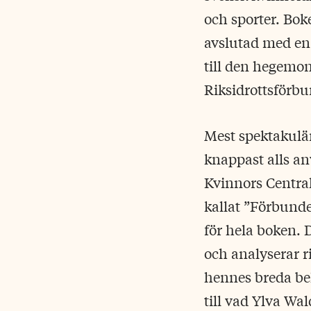
och sporter. Bok
avslutad med en 
till den hegemon
Riksidrottsförbu
Mest spektakulär
knappast alls an
Kvinnors Central
kallat ”Förbunde
för hela boken. 
och analyserar 
hennes breda bel
till vad Ylva Wa