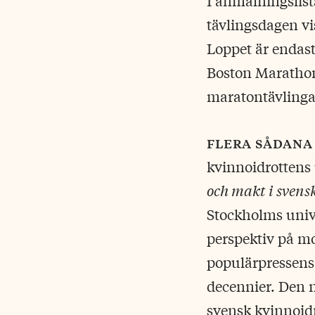
I anmälningslist
tävlingsdagen vi
Loppet är endast
Boston Marathon 
maratontävlinga
flera sådana
kvinnoidrottens
och makt i svens
Stockholms univ
perspektiv på mo
populärpressens 
decennier. Den n
svensk kvinnoidr