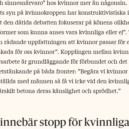
h sinnesnärvaro” hos kvinnor mer än någonsin.
s syn på kvinnokroppen har konstruktivistiska 
t den dåtida debatten fokuserar på könens olik
sformer som kunna anses vara kvinnliga eller ej”.
en rådande uppfattningen att kvinnor passar för e
l skada för oss kvinnor”. Kopplingen mellan kvinn
vsarbete är grundläggande för förbundet och det 
hetstänkande på båda fronter: ”Begära vi kvinnor r
ställda med männen så få vi icke vid den kvinn
särskilt betona deras känslighet och sprödhet.”
innebär stopp för kvinnlig