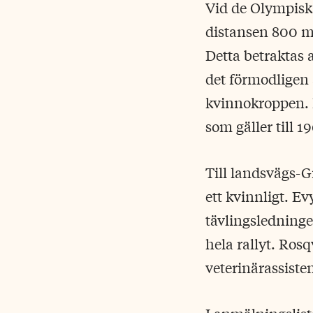
Vid de Olympiska
distansen 800 me
Detta betraktas
det förmodligen ä
kvinnokroppen. 
som gäller till 1
Till landsvägs-G
ett kvinnligt. E
tävlingsledning
hela rallyt. Rosq
veterinärassiste