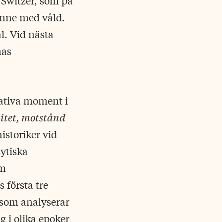
 Switzer, som på
enne med våld.
l. Vid nästa
nas
ativa moment i
itet, motstånd
istoriker vid
ytiska
om
 första tre
t som analyserar
g i olika epoker