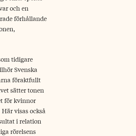
 var och en
erade förhållande
ionen,
som tidigare
illhör Svenska
rna föraktfullt
vet sätter tonen
t för kvinnor
 Här visas också
ltat i relation
iga rörelsens