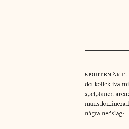
sporten är f
det kollektiva m
spelplaner, aren
mansdominerad s
några nedslag: