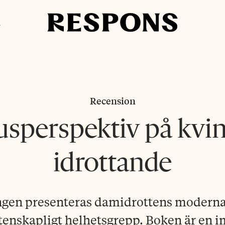
i
Recension
s­perspektiv på kvi
idrottande
ången presenteras damidrottens moderna
tenskapligt helhetsgrepp. Boken är en