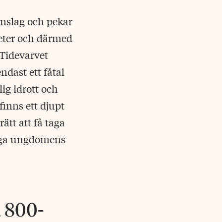
inslag och pekar
heter och därmed
 Tidevarvet
ndast ett fåtal
lig idrott och
finns ett djupt
ätt att få taga
liga ungdomens
a 800-