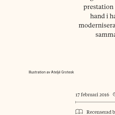
prestation
hand i h
moderniserad
samman
Illustration av Ateljé Grotesk
17 februari 2016
Recenserad 