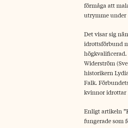
förmåga att mala
utrymme under et
Det visar sig nä
idrottsförbund m
högkvalificerad.
Widerström (Sve
historikern Lyd
Falk. Förbundets
kvinnor idrottar
Enligt artikeln 
fungerade som fö