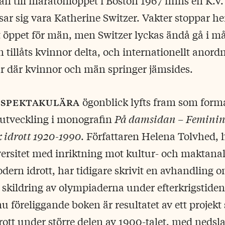
an till maratonloppet i Boston 1967 finns en K.V.
sar sig vara Katherine Switzer. Vakter stoppar h
 öppet för män, men Switzer lyckas ändå gå i må
tillåts kvinnor delta, och internationellt anord
r där kvinnor och män springer jämsides.
 spektakulära
ögonblick lyfts fram som form
 utveckling i monografin
På damsidan – Feminin
k idrott 1920-1990
. Författaren Helena Tolvhed, h
ersitet med inriktning mot kultur- och maktanal
dern idrott, har tidigare skrivit en avhandling 
skildring av olympiaderna under efterkrigstidens
u föreliggande boken är resultatet av ett projek
ott under större delen av 1900-talet, med nedsla