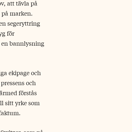
, att tävla på
a på marken.
n segeryttring
yg för
, en bannlysning
iga ekipage och
l pressens och
ärmed förstås
ll sitt yrke som
 faktum.