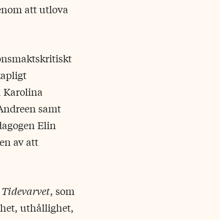
enom att utlova
önsmaktskritiskt
apligt
a Karolina
 Andreen samt
dagogen Elin
en av att
i
Tidevarvet
, som
et, uthållighet,