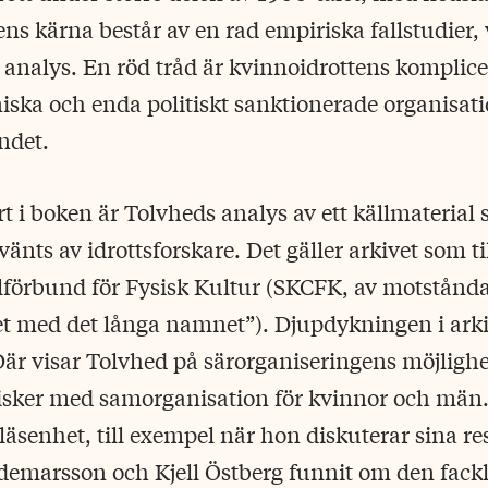
ens kärna består av en rad empiriska fallstudier,
analys. En röd tråd är kvinnoidrottens komplic
iska och enda politiskt sanktionerade organisat
ndet.
t i boken är Tolvheds analys av ett källmaterial 
vänts av idrottsforskare. Det gäller arkivet som t
förbund för Fysisk Kultur (SKCFK, av motstånda
t med det långa namnet”). Djupdykningen i arki
Där visar Tolvhed på särorganiseringens möjlighe
risker med samorganisation för kvinnor och män.
äsenhet, till exempel när hon diskuterar sina resu
ldemarsson och Kjell Östberg funnit om den fackl