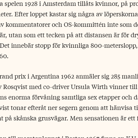
 spelen 1928 i Amsterdam tillåts kvinnor, på prov
ter. Efter loppet kastar sig några av löperskorn
 av kommentatorer och OS-kommittén inte som de
r, utan som ett tecken på att distansen är för dr
Det innebär stopp för kvinnliga 800-meterslopp
960.
rand prix i Argentina 1962 anmäler sig 285 manl
vy Rosqvist med co-driver Ursula Wirth vinner til
ens enorma förvåning samtliga sex etapper och d
vist tonar efteråt ner segern genom att hänvisa ti
nt på skånska grusvägar. Men sensationen är ett