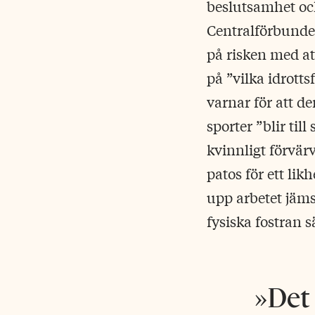
beslutsamhet oc
Centralförbundet
på risken med at
på ”vilka idrott
varnar för att d
sporter ”blir til
kvinnligt förvär
patos för ett lik
upp arbetet jäm
fysiska fostran 
Det 