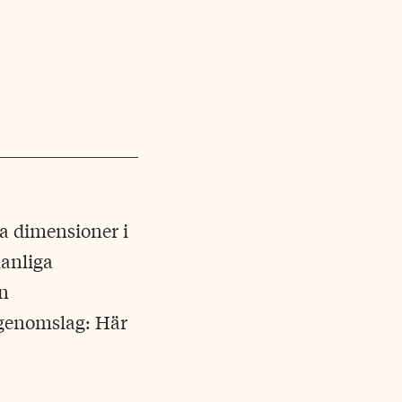
a dimensioner i
manliga
en
 genomslag: Här