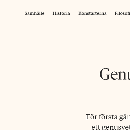
Skip
to
Samhälle
Historia
Konstarterna
Filosof
content
Genu
För första g
ett genusve