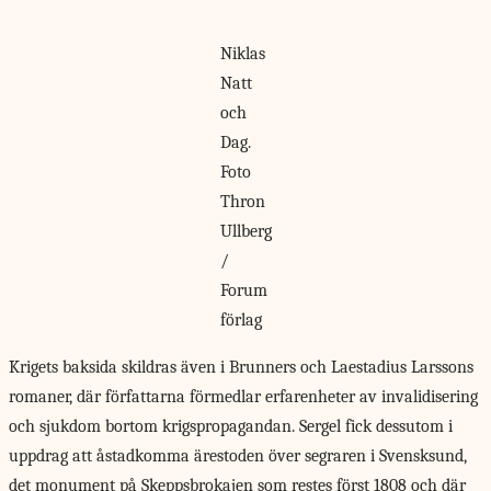
Niklas
Natt
och
Dag.
Foto
Thron
Ullberg
/
Forum
förlag
Krigets baksida skildras
även i Brunners och Laestadius Larssons
romaner, där författarna förmedlar erfarenheter av invalidisering
och sjukdom bortom krigspropagandan. Sergel fick dessutom i
uppdrag att åstadkomma ärestoden över segraren i Svensksund,
det monument på Skeppsbrokajen som restes först 1808 och där