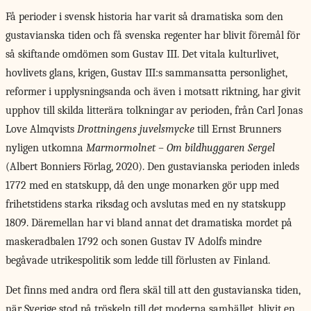
Få perioder i svensk historia har varit så dramatiska som den
gustavianska tiden och få svenska regenter har blivit föremål för
så skiftande omdömen som Gustav III. Det vitala kulturlivet,
hovlivets glans, krigen, Gustav III:s sammansatta personlighet,
reformer i upplysningsanda och även i motsatt riktning, har givit
upphov till skilda litterära tolkningar av perioden, från Carl Jonas
Love Almqvists
Drottningens juvelsmycke
till Ernst Brunners
nyligen utkomna
Marmormolnet – Om bildhuggaren Sergel
(Albert Bonniers Förlag, 2020). Den gustavianska perioden inleds
1772 med en statskupp, då den unge monarken gör upp med
frihetstidens starka riksdag och avslutas med en ny statskupp
1809. Däremellan har vi bland annat det dramatiska mordet på
maskeradbalen 1792 och sonen Gustav IV Adolfs mindre
begåvade utrikespolitik som ledde till förlusten av Finland.
Det finns med andra ord flera skäl till att den gustavianska tiden,
när Sverige stod på tröskeln till det moderna samhället, blivit en