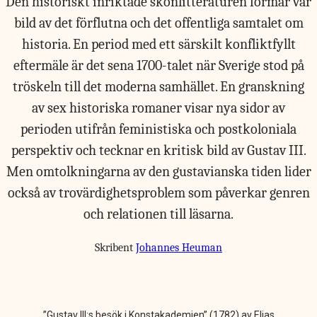
Den historiskt inriktade skönlitteraturen formar vår
bild av det förflutna och det offentliga samtalet om
historia. En period med ett särskilt konfliktfyllt
eftermäle är det sena 1700-talet när Sverige stod på
tröskeln till det moderna samhället. En granskning
av sex historiska romaner visar nya sidor av
perioden utifrån feministiska och postkoloniala
perspektiv och tecknar en kritisk bild av Gustav III.
Men omtolkningarna av den gustavianska tiden lider
också av trovärdighetsproblem som påverkar genren
och relationen till läsarna.
Skribent
Johannes Heuman
”Gustav III:s besök i Konstakademien” (1782) av Elias