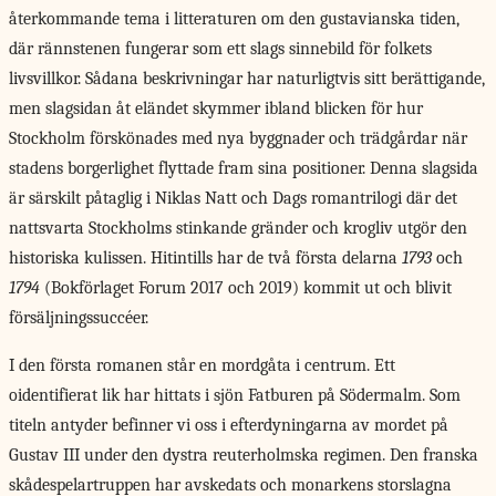
återkommande tema i litteraturen om den gustavianska tiden,
där rännstenen fungerar som ett slags sinnebild för folkets
livsvillkor. Sådana beskrivningar har naturligtvis sitt berättigande,
men slagsidan åt eländet skymmer ibland blicken för hur
Stockholm förskönades med nya byggnader och trädgårdar när
stadens borgerlighet flyttade fram sina positioner. Denna slagsida
är särskilt påtaglig i Niklas Natt och Dags romantrilogi där det
nattsvarta Stockholms stinkande gränder och krogliv utgör den
historiska kulissen. Hitintills har de två första delarna
1793
och
1794
(Bokförlaget Forum 2017 och 2019) kommit ut och blivit
försäljningssuccéer.
I den första romanen står en mordgåta i centrum. Ett
oidentifierat lik har hittats i sjön Fatburen på Södermalm. Som
titeln antyder befinner vi oss i efterdyningarna av mordet på
Gustav III under den dystra reuterholmska regimen. Den franska
skådespelartruppen har avskedats och monarkens storslagna