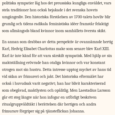
politiska sympatier låg hos det preussiska kungliga enväldet, vars
stela traditioner hon också bejakade i det svenska hovets
umgängesliv. Den historiska förståelsen av 1700-talets hovliv blir
grumlig och tidens radikala feministiska idéer framstår felaktigt
som allmängods bland kvinnor inom samhällets översta skikt.
En annan som drabbas av detta perspektiv är ovannämnde hertig
Karl, Hedvig Elisabet Charlottas make som senare blev Karl XIII.
Karl är inte känd för att vara särskilt sympatisk. Med hjälp av sin
maktställning erövrade han otaliga kvinnor och var konstant
otrogen mot sin hustru. Detta intresse upptog mycket av hans tid
vid sidan av frimureri och jakt. Det historiska eftermälet har
också i huvudsak varit negativt; han har blivit karakteriserad
som obegåvad, maktlysten och opålitlig. Men Laestadius Larsson
går ett steg längre när hon infogar en utförligt beskriven
ritualgruppvåldtäkt i berättelsen där hertigen och andra
frimurare förgriper sig på tjänsteflickan Johanna.