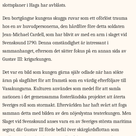
slottsplaner i Haga har avblåsts.
Den bortgångne kungens skugga ruvar som ett oförlöst trauma
hos en av huvudpersonerna, den hårdföre före detta soldaten
Jean-Michael Cardell, som har blivit av med en arm i slaget vid
Svensksund 1790. Denna omständighet är intressant i
sammanhanget, eftersom det sätter fokus på en annan sida av
Gustav III: krigarkungen.
Det var en bild som kungen gärna själv odlade när han sökte
äran på slagfältet för att framstå som en värdig efterföljare till
Vasakungarna. Kulturen användes som medel för att samla
nationen i det gemensamma fosterländska projektet att återta
Sveriges roll som stormakt. Eftervärlden har haft svårt att foga
samman detta med bilden av den nöjeslystna teaterkungen. Men
Slaget vid Svensksund anses vara en av Sveriges största maritima
segrar, där Gustav III förde befäl över skärgårdsflottan som