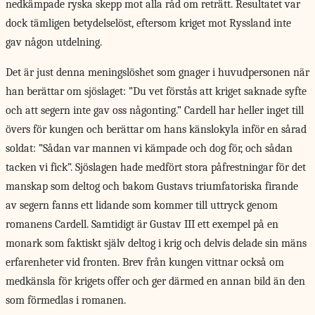
nedkämpade ryska skepp mot alla råd om reträtt. Resultatet var
dock tämligen betydelselöst, eftersom kriget mot Ryssland inte
gav någon utdelning.
Det är just denna meningslöshet som gnager i huvudpersonen när
han berättar om sjöslaget: ”Du vet förstås att kriget saknade syfte
och att segern inte gav oss någonting.” Cardell har heller inget till
övers för kungen och berättar om hans känslokyla inför en sårad
soldat: ”Sådan var mannen vi kämpade och dog för, och sådan
tacken vi fick”. Sjöslagen hade medfört stora påfrestningar för det
manskap som deltog och bakom Gustavs triumfatoriska firande
av segern fanns ett lidande som kommer till uttryck genom
romanens Cardell. Samtidigt är Gustav III ett exempel på en
monark som faktiskt själv deltog i krig och delvis delade sin mäns
erfarenheter vid fronten. Brev från kungen vittnar också om
medkänsla för krigets offer och ger därmed en annan bild än den
som förmedlas i romanen.