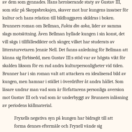
av dem som gynnades. Hans heroiserande staty av Gustav III,
som står på Skeppsbrokajen, skaver mot hur kungens insatser för
kultur och hans relation till bildhuggaren skildras i boken.
Brunners roman om Bellman,
Fukta din aska
, lider av samma
slags motsättning. Även Bellman hyllade kungen i sin konst, det
vill säga i tillfällesdikter och sånger, vilket har studerats av
litteraturvetaren Jennie Nell. Det fanns anledning för Bellman att
känna sig förbisedd, men Gustav III:s stöd var av högsta vikt för
skalden liksom för en rad andra kulturpersonligheter vid tiden.
Brunner har i sin roman valt att attackera en idealiserad bild av
kungen, men hamnar i stället i överdrifter åt andra hållet. Som
läsare undrar man vad som är författarens personliga aversion
mot Gustav III och vad som är underbyggt av Brunners inläsning
av periodens källmaterial.
Fryxells negativa syn på kungen har bidragit till att
forma dennes eftermäle och Fryxell vände sig