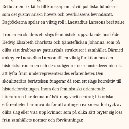
Detta är en rik källa till kunskap om såväl politiska händelser
som det gustavianska hovets och överklassens levnadssätt.
Dagböckerna spelar en viktig roll i Laestadius Larssons berättelse.
I romanen skildras ett slags feministiskt uppvaknade hos både
Hedvig Elisabeth Charlotta och tjänsteflickan Johanna, som på
olika sätt drabbas av patriarkala strukturer i samhället. Därmed
anknyter Laestadius Larsson till en viktig funktion hos den
historiska romanen och dess subgenrer de senaste decennierna:
att lyfta fram underrepresenterades erfarenheter. Den
skönlitterära berättelsen fungerar då som ett slags korrektiv till
historieforskningen. Inom den feministiskt orienterade
litteraturen har denna målsättning varit central; historiska
erfarenheter har använts för att antingen exponera förtryck av
olika slag eller visa upp kvinnor som på olika sätt bryter sig loss
från samhällets normer och förväntningar.