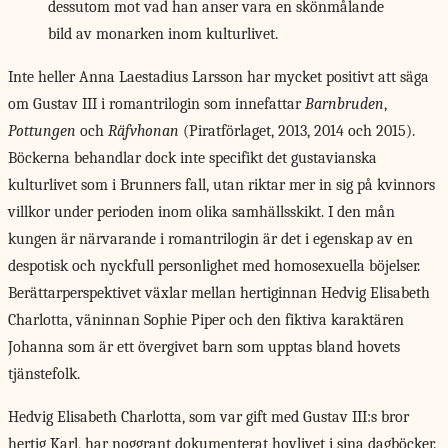
dessutom mot vad han anser vara en skönmålande
bild av monarken inom kulturlivet.
Inte heller Anna
Laestadius Larsson har mycket positivt att säga
om Gustav III i romantrilogin som innefattar
Barnbruden
,
Pottungen
och
Räfvhonan
(Piratförlaget, 2013, 2014 och 2015).
Böckerna behandlar dock inte specifikt det gustavianska
kulturlivet som i Brunners fall, utan riktar mer in sig på kvinnors
villkor under perioden inom olika samhällsskikt. I den mån
kungen är närvarande i romantrilogin är det i egenskap av en
despotisk och nyckfull personlighet med homosexuella böjelser.
Berättarperspektivet växlar mellan hertiginnan Hedvig Elisabeth
Charlotta, väninnan Sophie Piper och den fiktiva karaktären
Johanna som är ett övergivet barn som upptas bland hovets
tjänstefolk.
Hedvig Elisabeth Charlotta, som var gift med Gustav III:s bror
hertig Karl, har noggrant dokumenterat hovlivet i sina dagböcker.