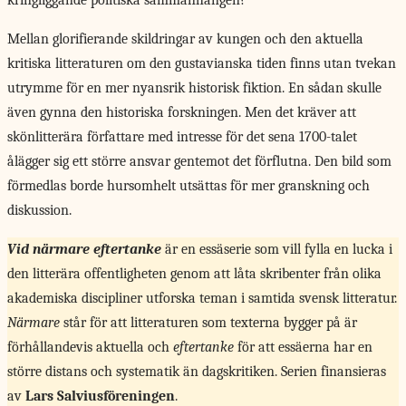
kringliggande politiska sammanhangen?
Mellan glorifierande skildringar av kungen och den aktuella
kritiska litteraturen om den gustavianska tiden finns utan tvekan
utrymme för en mer nyansrik historisk fiktion. En sådan skulle
även gynna den historiska forskningen. Men det kräver att
skönlitterära författare med intresse för det sena 1700-talet
ålägger sig ett större ansvar gentemot det förflutna. Den bild som
förmedlas borde hursomhelt utsättas för mer granskning och
diskussion.
Vid närmare eftertanke
är en essäserie som vill fylla en lucka i
den litterära offentligheten genom att låta skribenter från olika
akademiska discipliner utforska teman i samtida svensk litteratur.
Närmare
står för att litteraturen som texterna bygger på är
förhållandevis aktuella och
eftertanke
för att essäerna har en
större distans och systematik än dagskritiken. Serien finansieras
av
Lars Salviusföreningen
.