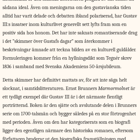
sådana ideal. Även om meningarna om den gustavianska tiden
alltid har varit delade och debatten ibland polariserad, har Gustav
III:s insatser inom kulturlivet generellt sett lyfts fram som en
positiv sida hos honom. Det har inte saknats romantiserande drag
i det ”skimmer över Gustafs dagar” som återkommer i
beskrivningar ämnade att teckna bilden av en kulturell guldålder.
Formuleringen kommer från en hyllningsdikt som Tegnér skrev
1836 i samband med Svenska Akademiens 50-årsjubileum.
Detta skimmer har definitivt mattats av, för att inte säga helt
slocknat, i samtidslitteraturen. Ernst Brunners
Marmormolnet
är
ett tydligt exempel där Gustav III är i det närmaste fientligt
porträtterad. Boken är den sjätte och avslutande delen i Brunners
serie om 1700-talsmän och bygger således på en stor förtrogenhet
med perioden. Även om den har kategoriserats som en biografi
ligger den egentligen närmare den historiska romanen, eftersom
författaren broderar ut den biografiska framställningen med