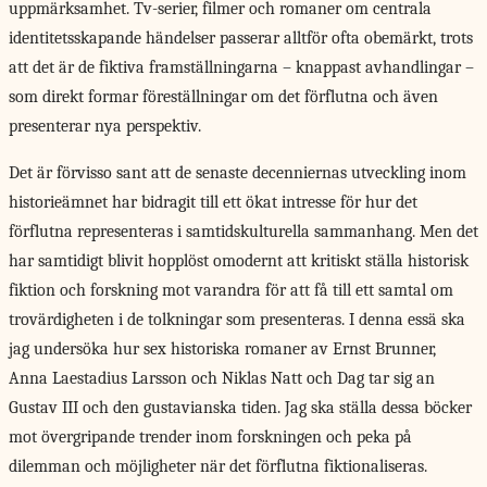
uppmärksamhet. Tv-serier, filmer och romaner om centrala
identitetsskapande händelser passerar alltför ofta obemärkt, trots
att det är de fiktiva framställningarna – knappast avhandlingar –
som direkt formar föreställningar om det förflutna och även
presenterar nya perspektiv.
Det är förvisso sant att de senaste decenniernas utveckling inom
historieämnet har bidragit till ett ökat intresse för hur det
förflutna representeras i samtidskulturella sammanhang. Men det
har samtidigt blivit hopplöst omodernt att kritiskt ställa historisk
fiktion och forskning mot varandra för att få till ett samtal om
trovärdigheten i de tolkningar som presenteras. I denna essä ska
jag undersöka hur sex historiska romaner av Ernst Brunner,
Anna Laestadius Larsson och Niklas Natt och Dag tar sig an
Gustav III och den gustavianska tiden. Jag ska ställa dessa böcker
mot övergripande trender inom forskningen och peka på
dilemman och möjligheter när det förflutna fiktionaliseras.