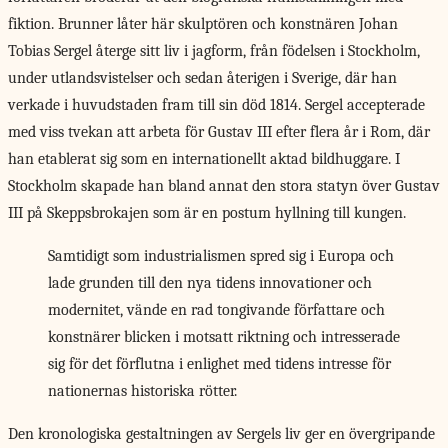
fiktion. Brunner låter här skulptören och konstnären Johan
Tobias Sergel återge sitt liv i jagform, från födelsen i Stockholm,
under utlandsvistelser och sedan återigen i Sverige, där han
verkade i huvudstaden fram till sin död 1814. Sergel accepterade
med viss tvekan att arbeta för Gustav III efter flera år i Rom, där
han etablerat sig som en internationellt aktad bildhuggare. I
Stockholm skapade han bland annat den stora statyn över Gustav
III på Skeppsbrokajen som är en postum hyllning till kungen.
Samtidigt som industrialismen spred sig i Europa och
lade grunden till den nya tidens innovationer och
modernitet, vände en rad tongivande författare och
konstnärer blicken i motsatt riktning och intresserade
sig för det förflutna i enlighet med tidens intresse för
nationernas historiska rötter.
Den kronologiska gestaltningen av Sergels liv ger en övergripande