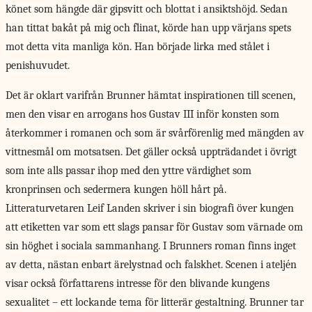
könet som hängde där gipsvitt och blottat i ansiktshöjd. Sedan
han tittat bakåt på mig och flinat, körde han upp värjans spets
mot detta vita manliga kön. Han började lirka med stålet i
penishuvudet.
Det är oklart varifrån Brunner hämtat inspirationen till scenen,
men den visar en arrogans hos Gustav III inför konsten som
återkommer i romanen och som är svårförenlig med mängden av
vittnesmål om motsatsen. Det gäller också uppträdandet i övrigt
som inte alls passar ihop med den yttre värdighet som
kronprinsen och sedermera kungen höll hårt på.
Litteraturvetaren Leif Landen skriver i sin biografi över kungen
att etiketten var som ett slags pansar för Gustav som värnade om
sin höghet i sociala sammanhang. I Brunners roman finns inget
av detta, nästan enbart ärelystnad och falskhet. Scenen i ateljén
visar också författarens intresse för den blivande kungens
sexualitet – ett lockande tema för litterär gestaltning. Brunner tar