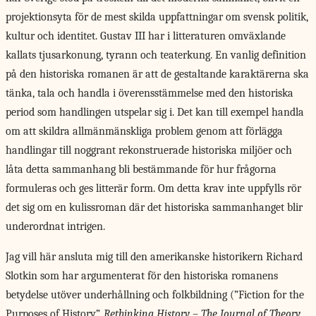
projektionsyta för de mest skilda uppfattningar om svensk politik,
kultur och identitet. Gustav III har i litteraturen omväxlande
kallats tjusarkonung, tyrann och teaterkung. En vanlig definition
på den historiska romanen är att de gestaltande karaktärerna ska
tänka, tala och handla i överensstämmelse med den historiska
period som handlingen utspelar sig i. Det kan till exempel handla
om att skildra allmänmänskliga problem genom att förlägga
handlingar till noggrant rekonstruerade historiska miljöer och
låta detta sammanhang bli bestämmande för hur frågorna
formuleras och ges litterär form. Om detta krav inte uppfylls rör
det sig om en kulissroman där det historiska sammanhanget blir
underordnat intrigen.
Jag vill här ansluta mig till den amerikanske historikern Richard
Slotkin som har argumenterat för den historiska romanens
betydelse utöver underhållning och folkbildning (”Fiction for the
Purposes of History”,
Rethinking History – The Journal of Theory