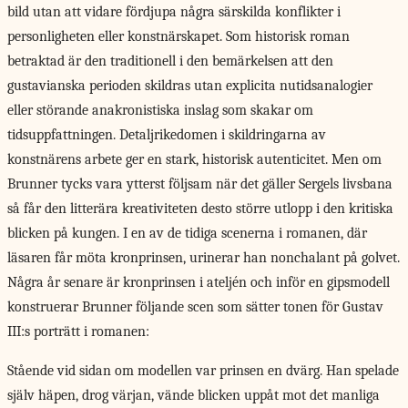
bild utan att vidare fördjupa några särskilda konflikter i
personligheten eller konstnärskapet. Som historisk roman
betraktad är den traditionell i den bemärkelsen att den
gustavianska perioden skildras utan explicita nutidsanalogier
eller störande anakronistiska inslag som skakar om
tidsuppfattningen. Detaljrikedomen i skildringarna av
konstnärens arbete ger en stark, historisk autenticitet. Men om
Brunner tycks vara ytterst följsam när det gäller Sergels livsbana
så får den litterära kreativiteten desto större utlopp i den kritiska
blicken på kungen. I en av de tidiga scenerna i romanen, där
läsaren får möta kronprinsen, urinerar han nonchalant på golvet.
Några år senare är kronprinsen i ateljén och inför en gipsmodell
konstruerar Brunner följande scen som sätter tonen för Gustav
III:s porträtt i romanen:
Stående vid sidan om modellen var prinsen en dvärg. Han spelade
själv häpen, drog värjan, vände blicken uppåt mot det manliga