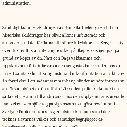
administration.
Samtidigt kommer skildringen
av Saint-Barthélemy i en tid när
historiska skuldfrågor har blivit alltmer infekterade och
attityderna till det förflutna allt oftare inkvisitoriska. Sergels staty
över Gustav III står inte längre säker på Skeppsbrokajen just på
grund av köpet av ön. Natt och Dags våldsamma och
uppskruvade sätt att beskriva den sengustavianska tiden passar
in i ett samtalsklimat kring historia där konfrontation är viktigare
än förståelse. I ett sådant sammanhang blir det mindre intressant
att förstå inköpet av ön utifrån 1700-talets politiska kontext eller
sätta det i relation till andra sidor hos den upplysningsinspirerade
monarken, som själv tog på sig ansvaret att göra revolution i
Sverige. Går det att tänka sig en historisk roman som både
tecknar slavarnas villkor och samtidigt begripliggör de