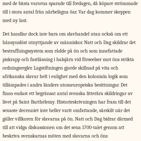
med de bästa varorna sparade till fredagen, då köpare strömmade
till i stora antal från närbelägna öar. Var dag kommer skeppen
med ny last.
Det handlar dock inte bara om slavhandel utan också om ett
hänsynslöst utnyttjande av människor. Natt och Dag skildrar det
bestraffningssystem som rådde på ön och som innefattade
piskrapp och fastlåsning i halsjärn vid förseelser mot öns strikta
ordningsregler. Lagstiftningen gjorde skillnad på vita och
afrikanska slavar helt i enlighet med den koloniala logik som
tillämpades i andra länders utomeuropeiska besittningar. Det
finns endast ett begränsat antal svenska litterära skildringar av
livet på Saint-Barthélemy. Historieskrivningen har fram till det
senaste decenniet inte heller varit omfattande, särskilt när det
gäller villkoren för slavarna på ön. Natt och Dag bidrar därmed
till att vidga diskussionen om det sena 1700-talet genom att
beskriva svenskarnas möten med slavarna och öns