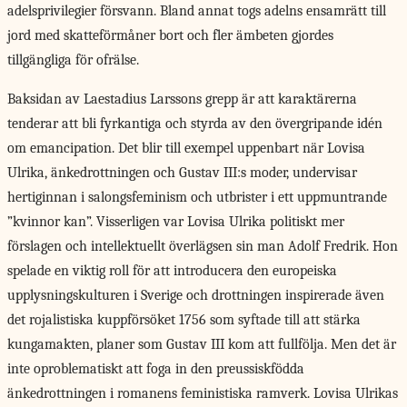
adelsprivilegier försvann. Bland annat togs adelns ensamrätt till
jord med skatteförmåner bort och fler ämbeten gjordes
tillgängliga för ofrälse.
Baksidan av Laestadius Larssons grepp är att karaktärerna
tenderar att bli fyrkantiga och styrda av den övergripande idén
om emancipation. Det blir till exempel uppenbart när Lovisa
Ulrika, änkedrottningen och Gustav III:s moder, undervisar
hertiginnan i salongsfeminism och utbrister i ett uppmuntrande
”kvinnor kan”. Visserligen var Lovisa Ulrika politiskt mer
förslagen och intellektuellt överlägsen sin man Adolf Fredrik. Hon
spelade en viktig roll för att introducera den europeiska
upplysningskulturen i Sverige och drottningen inspirerade även
det rojalistiska kuppförsöket 1756 som syftade till att stärka
kungamakten, planer som Gustav III kom att fullfölja. Men det är
inte oproblematiskt att foga in den preussiskfödda
änkedrottningen i romanens feministiska ramverk. Lovisa Ulrikas