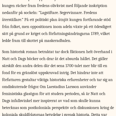
kungen räcker fram fredens olivkvist med följande inskription
nedanför på sockeln: ”Lagstiftare. Segervinnare. Fredens
återställare.” På ett politiskt plan åtnjöt kungen fortfarande stöd
från folket, men oppositionen inom adeln växte på ett ödesdigert
sätt på grund av kriget och författningsändringarna 1789, vilket
ledde fram till skottet på maskeradbalen.
Som historisk roman betraktat tar dock fiktionen helt överhand i
Natt och Dags böcker och drar åt det absurda hållet. Det gäller
särskilt den andra delen där det sena 1700-talet mer blir till en
fond för en gränslöst uppskruvad intrig. Det hindrar inte att
författaren gestaltar viktiga historiska erfarenheter och tar sig an
omdiskuterade frågor. Om Laestadius Larsson använder
feministiska glasögon för att studera perioden, så är Natt och
Dags infallsvinkel mer inspirerat av vad som skulle kunna
betecknas som postkoloniala perspektiv och diskussionen kring de
koloniala skuldfrågornas betydelse i svensk historia. Detta var