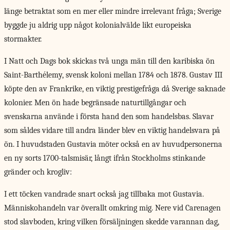
länge betraktat som en mer eller mindre irrelevant fråga; Sverige
byggde ju aldrig upp något kolonialvälde likt europeiska
stormakter.
I Natt och Dags bok skickas två unga män till den karibiska ön
Saint-Barthélemy, svensk koloni mellan 1784 och 1878. Gustav III
köpte den av Frankrike, en viktig prestigefråga då Sverige saknade
kolonier. Men ön hade begränsade naturtillgångar och
svenskarna använde i första hand den som handelsbas. Slavar
som såldes vidare till andra länder blev en viktig handelsvara på
ön. I huvudstaden Gustavia möter också en av huvudpersonerna
en ny sorts 1700-talsmisär, långt ifrån Stockholms stinkande
gränder och krogliv:
I ett töcken vandrade snart också jag tillbaka mot Gustavia.
Människohandeln var överallt omkring mig. Nere vid Carenagen
stod slavboden, kring vilken försäljningen skedde varannan dag,