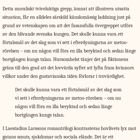
Detta moraliskt tvivelaktiga grepp, ämnat att illustrera utsatta
situation, får en alldeles särskild känslomässig laddning just på
grund av vetenskapen om att det fasansfulla övergreppet utförs
av den blivande svenska kungen. Det skulle kunna vara ett
förtalsmål av det slag som vi sett i efterdyningarna av metoo-
rörelsen – om nu någon vill föra en illa beryktad och sedan länge
bortgången kungs talan. Hursomhelst tänjer det på fiktionens
gräns till den grad att det lovvärda syftet att lyfta fram kvinnors
villkor under den gustavianska tiden förlorar i trovärdighet.
Det skulle kunna vara ett förtalsmål av det slag som
vi sett i efterdyningarna av metoo-rörelsen – om nu
någon vill föra en illa beryktad och sedan länge
bortgången kungs talan.
I Laestadius Larssons
romantrilogi kontrasteras hovlivets lyx mot
gatans smuts, sjukdomar och sociala elände. Det är ett