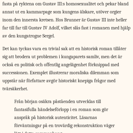
fasta på ryktena om Gustav III:s homosexualitet och pekar bland
annat ut en kammarpage som kungens älskare, utöver orgier
inom den innersta kretsen. Hos Brunner är Gustav III inte heller
far till far till Gustav IV Adolf, vilket slås fast i romanen med hjälp
av den kungatrogne Sergel.
Det kan tyckas vara en trivial sak att en historisk roman tillåter
sig att brodera ut problemen i kungaparets samliv, men det är
också en politisk och offentlig angelägenhet förknippad med
successionen. Exemplet illustrerar moraliska dilemman som
uppstår när författare avgör historiskt knepiga frågor med
tvärsäkerhet.
Från början osäkra påståenden utvecklas till
fantasifulla händelseförlopp i en roman som gör
anspråk på historisk autenticitet. Läsarnas
förväntningar på en trovärdig rekonstruktion väger