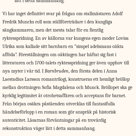
lätt i detta sammanhang.
Vi har inget
definitivt svar på frågan om stallmästaren Adolf
Fredrik Muncks roll som ställföreträdare i den kungliga
sängkammaren, men det mesta talar för en fientlig
ryktesspridning. En av källorna var kungens egen moder Lovisa
Ulrika som kallade sitt barnbarn en ”simpel adelsmans oäkta
afföda”. Föreställningen om oäktingen har häftat sig fast i
litteraturen och 1700-talets ryktesspridning ger även upphov till
nya myter i vår tid. I
Barnbruden
, den första delen i Anna
Laestadius Larsson romantrilogi, konstrueras ett hemligt bröllop
mellan drottningen Sofia Magdalena och Munck. Bröllopet ska ge
kyrklig legitimitet åt otrohetsaffären och acceptans för barnet.
Från början osäkra påståenden utvecklas till fantasifulla
händelseförlopp i en roman som gör anspråk på historisk
autenticitet. Läsarnas förväntningar på en trovärdig
rekonstruktion väger lätt i detta sammanhang.