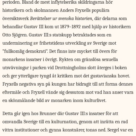
perioden. Bland de mest inflytelserika skildringarna hör
historikern och skolmannen Anders Fryxells populära
översiktsverk
Berättelser ur svenska historien,
där delarna som
behandlar Gustav III kom ut 1879–1892 med hjälp av historikern
Otto Sjögren. Gustav III:s statskupp betraktades som en
underminering av frihetstidens utveckling av Sverige mot
”fullkomlig demokrati”. Det finns inte mycket till övers för
monarkens insatser i övrigt. Rykten om gränslösa sexuella
utsvävningar i parken vid Drottningholms slott återges i boken
och ger ytterligare tyngd åt kritiken mot det gustavianska hovet.
Fryxells negativa syn på kungen har bidragit till att forma dennes
eftermäle och Fryxell vände sig dessutom mot vad han anser vara
en skönmålande bild av monarken inom kulturlivet.
Detta går igen hos Brunner där Gustav III:s insatser för att
omvandla Sverige till en kulturnation, genom att inrätta en rad
vittra institutioner och gynna konstnärer, tonas ned. Sergel var en