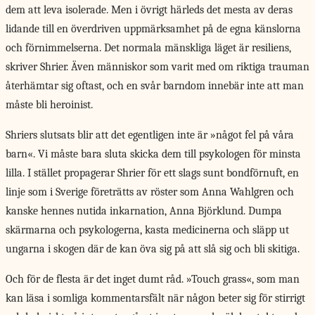
dem att leva isolerade. Men i övrigt härleds det mesta av deras
lidande till en överdriven uppmärksamhet på de egna känslorna
och förnimmelserna. Det normala mänskliga läget är resiliens,
skriver Shrier. Även människor som varit med om riktiga trauman
återhämtar sig oftast, och en svår barndom innebär inte att man
måste bli heroinist.
Shriers slutsats blir att det egentligen inte är »något fel på våra
barn«. Vi måste bara sluta skicka dem till psykologen för minsta
lilla. I stället propagerar Shrier för ett slags sunt bondförnuft, en
linje som i Sverige företrätts av röster som Anna Wahlgren och
kanske hennes nutida inkarnation, Anna Björklund. Dumpa
skärmarna och psykologerna, kasta medicinerna och släpp ut
ungarna i skogen där de kan öva sig på att slå sig och bli skitiga.
Och för de flesta är det inget dumt råd. »Touch grass«, som man
kan läsa i somliga kommentarsfält när någon beter sig för stirrigt