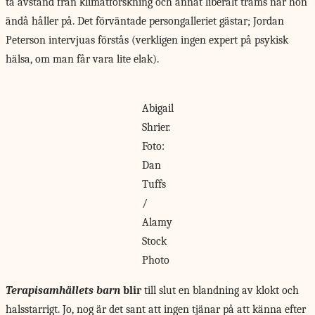
ta avstånd från klimatforskning och annat liberalt trams när hon
ändå håller på. Det förväntade persongalleriet gästar; Jordan
Peterson intervjuas förstås (verkligen ingen expert på psykisk
hälsa, om man får vara lite elak).
Abigail
Shrier.
Foto:
Dan
Tuffs
/
Alamy
Stock
Photo
Terapisamhällets barn
blir
till slut en blandning av klokt och
halsstarrigt. Jo, nog är det sant att ingen tjänar på att känna efter