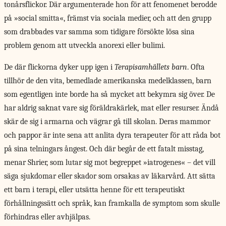
tonårsflickor. Där argumenterade hon för att fenomenet berodde
på »social smitta«, främst via sociala medier, och att den grupp
som drabbades var samma som tidigare försökte lösa sina
problem genom att utveckla anorexi eller bulimi.
De där flickorna dyker upp igen i
Terapisamhällets barn
. Ofta
tillhör de den vita, bemedlade amerikanska medelklassen, barn
som egentligen inte borde ha så mycket att bekymra sig över. De
har aldrig saknat vare sig föräldrakärlek, mat eller resurser. Ändå
skär de sig i armarna och vägrar gå till skolan. Deras mammor
och pappor är inte sena att anlita dyra terapeuter för att råda bot
på sina telningars ångest. Och där begår de ett fatalt misstag,
menar Shrier, som lutar sig mot begreppet »iatrogenes« – det vill
säga sjukdomar eller skador som orsakas av läkarvård. Att sätta
ett barn i terapi, eller utsätta henne för ett terapeutiskt
förhållningssätt och språk, kan framkalla de symptom som skulle
förhindras eller avhjälpas.