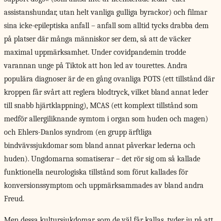
assistanshundar, utan helt vanliga gulliga byrackor) och filmar
sina icke-epileptiska anfall – anfall som alltid tycks drabba dem
på platser där många människor ser dem, så att de väcker
maximal uppmärksamhet. Under covidpandemin trodde
varannan unge på Tiktok att hon led av tourettes. Andra
populära diagnoser är de en gång ovanliga POTS (ett tillstånd där
kroppen får svårt att reglera blodtryck, vilket bland annat leder
till snabb hjärtklappning), MCAS (ett komplext tillstånd som
medför allergiliknande symtom i organ som huden och magen)
och Ehlers-Danlos syndrom (en grupp ärftliga
bindvävssjukdomar som bland annat påverkar lederna och
huden). Ungdomarna somatiserar – det rör sig om så kallade
funktionella neurologiska tillstånd som förut kallades för
konversionssymptom och uppmärksammades av bland andra
Freud.
Men dessa kultursjukdomar, som de väl får kallas, tyder ju på att