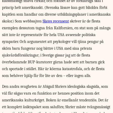
klassmässigt snäva cirklar, och fokuset är av förklarliga skäl i
princip helt amerikanskt. (Svenska läsare kan gott bläddra förbi
kapitlen som handlar om diverse utbildningsplaner i amerikanska
skolor.) Som webbsajten
Slates recensent
skriver är de flesta
exemplen dessutom tagna från Kalifornien,
en stat
som på många
sätt inte är representativ för hela USA avseende politiska
sympatier. Och argumentet att psykologer vill tjäna pengar på
sköra barn fungerar nog bättre i USA med sina privata
sjukvårdsförsäkringar; i Sverige gissar jag att de flesta
överbelamrade BUP-kuratorer gärna hade sett att barnen gick
och sportade i stället. Här är köerna katastrofala, och de flesta
som behöver hjälp får för lite av den – eller ingen alls.
Den andra svagheten är Abigail Shriers ideologiska slagsida, som
väl får sägas vara en funktion av hennes position inom det
amerikanska kulturkriget. Boken är emellanåt tendentiös. Det är
ett komplett åsiktspaket som saluförs; Shrier måste tvångsmässigt