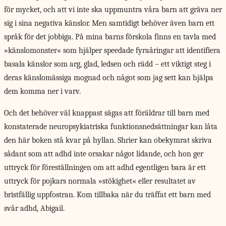
för mycket, och att vi inte ska uppmuntra våra barn att gräva ner
sig i sina negativa känslor. Men samtidigt behöver även barn ett
språk för det jobbiga. På mina barns förskola finns en tavla med
»känslomonster« som hjälper speedade fyraåringar att identifiera
basala känslor som arg, glad, ledsen och rädd – ett viktigt steg i
deras känslomässiga mognad och något som jag sett kan hjälpa
dem komma ner i varv.
Och det behöver väl knappast sägas att föräldrar till barn med
konstaterade neuropsykiatriska funktionsnedsättningar kan låta
den här boken stå kvar på hyllan. Shrier kan obekymrat skriva
sådant som att adhd inte orsakar något lidande, och hon ger
uttryck för föreställningen om att adhd egentligen bara är ett
uttryck för pojkars normala »stökighet« eller resultatet av
bristfällig uppfostran. Kom tillbaka när du träffat ett barn med
svår adhd, Abigail.