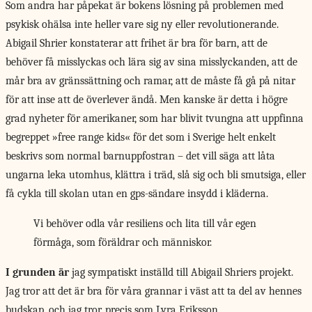
Som andra har påpekat är bokens lösning på problemen med
psykisk ohälsa inte heller vare sig ny eller revolutionerande.
Abigail Shrier konstaterar att frihet är bra för barn, att de
behöver få misslyckas och lära sig av sina misslyckanden, att de
mår bra av gränssättning och ramar, att de måste få gå på nitar
för att inse att de överlever ändå. Men kanske är detta i högre
grad nyheter för amerikaner, som har blivit tvungna att uppfinna
begreppet »free range kids« för det som i Sverige helt enkelt
beskrivs som normal barnuppfostran – det vill säga att låta
ungarna leka utomhus, klättra i träd, slå sig och bli smutsiga, eller
få cykla till skolan utan en gps-sändare insydd i kläderna.
Vi behöver odla vår resiliens och lita till vår egen
förmåga, som föräldrar och människor.
I grunden är
jag sympatiskt inställd till Abigail Shriers projekt.
Jag tror att det är bra för våra grannar i väst att ta del av hennes
budskap, och jag tror, precis som Lyra Eriksson