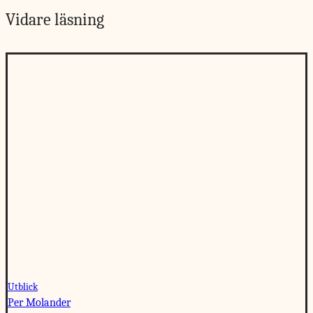
Vidare läsning
Utblick
Per Molander