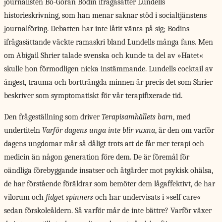
journalisten Bo-Göran Bodin ifrågasätter Lundells
historieskrivning, som han menar saknar stöd i socialtjänstens
journalföring. Debatten har inte låtit vänta på sig; Bodins
ifrågasättande väckte ramaskri bland Lundells många fans. Men
om Abigail Shrier talade svenska och kunde ta del av »Hatet«
skulle hon förmodligen nicka instämmande. Lundells cocktail av
ångest, trauma och bortträngda minnen är precis det som Shrier
beskriver som symptomatiskt för vår terapifixerade tid.
Den frågeställning som driver
Terapisamhällets barn
, med
undertiteln
Varför dagens unga inte blir vuxna
, är den om varför
dagens ungdomar mår så dåligt trots att de får mer terapi och
medicin än någon generation före dem. De är föremål för
oändliga förebyggande insatser och åtgärder mot psykisk ohälsa,
de har förstående föräldrar som bemöter dem lågaffektivt, de har
vilorum och
fidget spinners
och har undervisats i »self care«
sedan förskoleåldern. Så varför mår de inte bättre? Varför växer