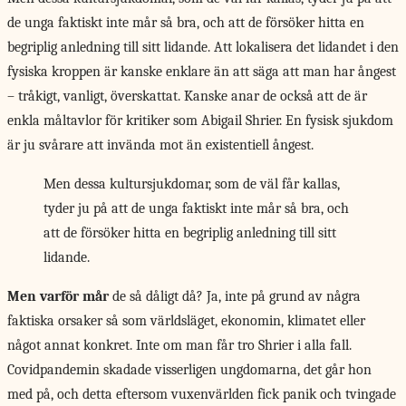
de unga faktiskt inte mår så bra, och att de försöker hitta en
begriplig anledning till sitt lidande. Att lokalisera det lidandet i den
fysiska kroppen är kanske enklare än att säga att man har ångest
– tråkigt, vanligt, överskattat. Kanske anar de också att de är
enkla måltavlor för kritiker som Abigail Shrier. En fysisk sjukdom
är ju svårare att invända mot än existentiell ångest.
Men dessa kultursjukdomar, som de väl får kallas,
tyder ju på att de unga faktiskt inte mår så bra, och
att de försöker hitta en begriplig anledning till sitt
lidande.
Men varför mår
de så dåligt då? Ja, inte på grund av några
faktiska orsaker så som världsläget, ekonomin, klimatet eller
något annat konkret. Inte om man får tro Shrier i alla fall.
Covidpandemin skadade visserligen ungdomarna, det går hon
med på, och detta eftersom vuxenvärlden fick panik och tvingade