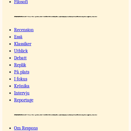
Filosofi
Recension
Essä
Klassiker
Utblick
Debatt
Replik
På plats
I fokus
Krönika
Intervju
Reportage
Om Respons