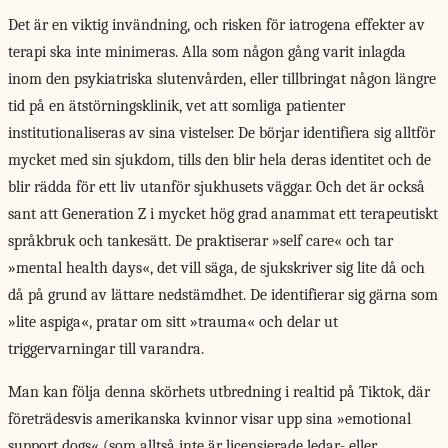
Det är en viktig invändning, och risken för iatrogena effekter av
terapi ska inte minimeras. Alla som någon gång varit inlagda
inom den psykiatriska slutenvården, eller tillbringat någon längre
tid på en ätstörningsklinik, vet att somliga patienter
institutionaliseras av sina vistelser. De börjar identifiera sig alltför
mycket med sin sjukdom, tills den blir hela deras identitet och de
blir rädda för ett liv utanför sjukhusets väggar. Och det är också
sant att Generation Z i mycket hög grad anammat ett terapeutiskt
språkbruk och tankesätt. De praktiserar »self care« och tar
»mental health days«, det vill säga, de sjukskriver sig lite då och
då på grund av lättare nedstämdhet. De identifierar sig gärna som
»lite aspiga«, pratar om sitt »trauma« och delar ut
triggervarningar till varandra.
Man kan följa denna skörhets utbredning i realtid på Tiktok, där
företrädesvis amerikanska kvinnor visar upp sina »emotional
support dogs« (som alltså inte är licensierade ledar- eller