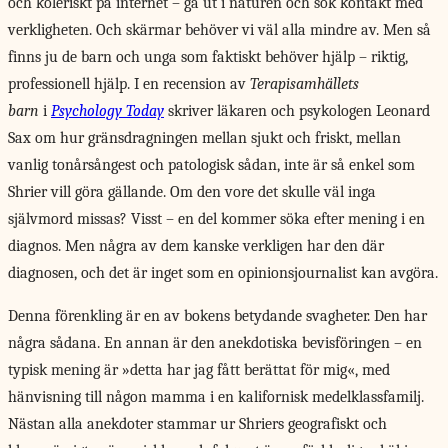
och koleriskt på internet – gå ut i naturen och sök kontakt med
verkligheten. Och skärmar behöver vi väl alla mindre av. Men så
finns ju de barn och unga som faktiskt behöver hjälp – riktig,
professionell hjälp. I en recension av
Terapisamhällets
barn
i
Psychology Today
skriver läkaren och psykologen Leonard
Sax om hur gränsdragningen mellan sjukt och friskt, mellan
vanlig tonårsångest och patologisk sådan, inte är så enkel som
Shrier vill göra gällande. Om den vore det skulle väl inga
självmord missas? Visst – en del kommer söka efter mening i en
diagnos. Men några av dem kanske verkligen har den där
diagnosen, och det är inget som en opinionsjournalist kan avgöra.
Denna förenkling är en av bokens betydande svagheter. Den har
några sådana. En annan är den anekdotiska bevisföringen – en
typisk mening är »detta har jag fått berättat för mig«, med
hänvisning till någon mamma i en kalifornisk medelklassfamilj.
Nästan alla anekdoter stammar ur Shriers geografiskt och