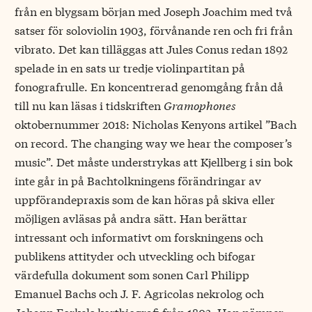
från en blygsam början med Joseph Joachim med två
satser för soloviolin 1903, förvånande ren och fri från
vibrato. Det kan tilläggas att Jules Conus redan 1892
spelade in en sats ur tredje violinpartitan på
fonografrulle. En koncentrerad genomgång från då
till nu kan läsas i tidskriften
Gramophones
oktobernummer 2018: Nicholas Kenyons artikel ”Bach
on record. The changing way we hear the composer’s
music”. Det måste understrykas att Kjellberg i sin bok
inte går in på Bachtolkningens förändringar av
uppförandepraxis som de kan höras på skiva eller
möjligen avläsas på andra sätt. Han berättar
intressant och informativt om forskningens och
publikens attityder och utveckling och bifogar
värdefulla dokument som sonen Carl Philipp
Emanuel Bachs och J. F. Agricolas nekrolog och
Johann Forkels kortbiografi från 1802. Han nämner