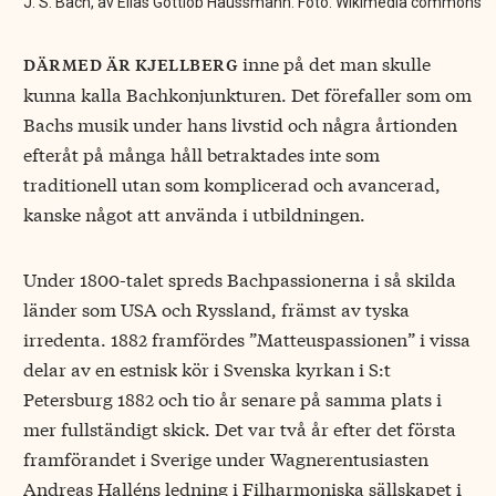
J. S. Bach, av Elias Gottlob Haussmann. Foto: Wikimedia commons
inne på det man skulle
därmed är kjellberg
kunna kalla Bachkonjunkturen. Det förefaller som om
Bachs musik under hans livstid och några årtionden
efteråt på många håll betraktades inte som
traditionell utan som komplicerad och avancerad,
kanske något att använda i utbildningen.
Under 1800-talet spreds Bachpassionerna i så skilda
länder som USA och Ryssland, främst av tyska
irredenta. 1882 framfördes ”Matteuspassionen” i vissa
delar av en estnisk kör i Svenska kyrkan i S:t
Petersburg 1882 och tio år senare på samma plats i
mer fullständigt skick. Det var två år efter det första
framförandet i Sverige under Wagnerentusiasten
Andreas Halléns ledning i Filharmoniska sällskapet i