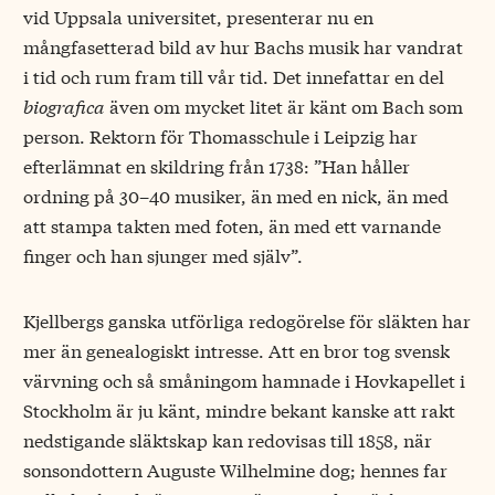
vid Uppsala universitet, presenterar nu en
mångfasetterad bild av hur Bachs musik har vandrat
i tid och rum fram till vår tid. Det innefattar en del
biografica
även om mycket litet är känt om Bach som
person. Rektorn för Thomasschule i Leipzig har
efterlämnat en skildring från 1738: ”Han håller
ordning på 30–40 musiker, än med en nick, än med
att stampa takten med foten, än med ett varnande
finger och han sjunger med själv”.
Kjellbergs ganska utförliga redogörelse för släkten har
mer än genealogiskt intresse. Att en bror tog svensk
värvning och så småningom hamnade i Hovkapellet i
Stockholm är ju känt, mindre bekant kanske att rakt
nedstigande släktskap kan redovisas till 1858, när
sonsondottern Auguste Wilhelmine dog; hennes far