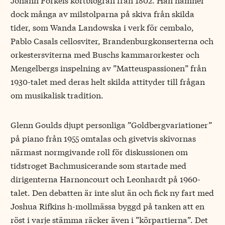
dock många av milstolparna på skiva från skilda
tider, som Wanda Landowska i verk för cembalo,
Pablo Casals cellosviter, Brandenburgkonserterna och
orkestersviterna med Buschs kammarorkester och
Mengelbergs inspelning av ”Matteuspassionen” från
1930-talet med deras helt skilda attityder till frågan
om musikalisk tradition.
Glenn Goulds djupt personliga ”Goldbergvariationer”
på piano från 1955 omtalas och givetvis skivornas
närmast normgivande roll för diskussionen om
tidstroget Bachmusicerande som startade med
dirigenterna Harnoncourt och Leonhardt på 1960-
talet. Den debatten är inte slut än och fick ny fart med
Joshua Rifkins h-mollmässa byggd på tanken att en
röst i varje stämma räcker även i ”körpartierna”. Det