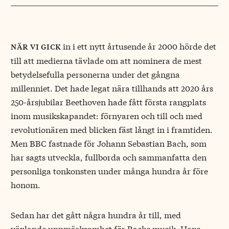
in i ett nytt årtusende år 2000 hörde det
när vi gick
till att medierna tävlade om att nominera de mest
betydelsefulla personerna under det gångna
millenniet. Det hade legat nära tillhands att 2020 års
250-årsjubilar Beethoven hade fått första rangplats
inom musikskapandet: förnyaren och till och med
revolutionären med blicken fäst långt in i framtiden.
Men BBC fastnade för Johann Sebastian Bach, som
har sagts utveckla, fullborda och sammanfatta den
personliga tonkonsten under många hundra år före
honom.
Sedan har det gått några hundra år till, med
växlande uppmärksamhet för Bachs musik. Hans