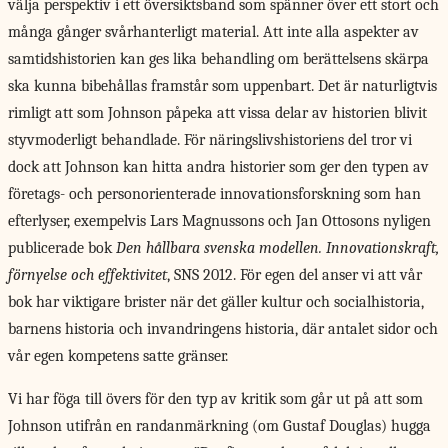
välja perspektiv i ett översiktsband som spänner över ett stort och
många gånger svårhanterligt material. Att inte alla aspekter av
samtidshistorien kan ges lika behandling om berättelsens skärpa
ska kunna bibehållas framstår som uppenbart. Det är naturligtvis
rimligt att som Johnson påpeka att vissa delar av historien blivit
styvmoderligt behandlade. För näringslivshistoriens del tror vi
dock att Johnson kan hitta andra historier som ger den typen av
företags- och personorienterade innovationsforskning som han
efterlyser, exempelvis Lars Magnussons och Jan Ottosons nyligen
publicerade bok
Den hållbara svenska modellen. Innovationskraft,
förnyelse och effektivitet
, SNS 2012. För egen del anser vi att vår
bok har viktigare brister när det gäller kultur och socialhistoria,
barnens historia och invandringens historia, där antalet sidor och
vår egen kompetens satte gränser.
Vi har föga till övers för den typ av kritik som går ut på att som
Johnson utifrån en randanmärkning (om Gustaf Douglas) hugga