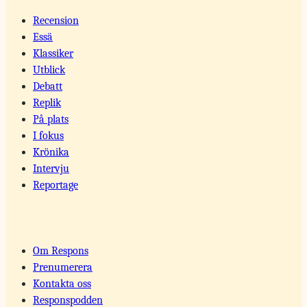
Recension
Essä
Klassiker
Utblick
Debatt
Replik
På plats
I fokus
Krönika
Intervju
Reportage
Om Respons
Prenumerera
Kontakta oss
Responspodden