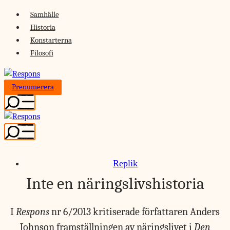
Skip
Samhälle
to
Historia
content
Konstarterna
Filosofi
Prenumerera
Replik
Inte en näringslivshistoria
I
Respons
nr 6/2013 kritiserade författaren Anders
Johnson framställningen av näringslivet i
Den