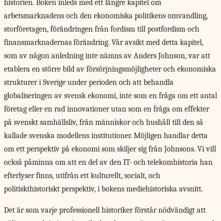
historien. Boken inleds med ett längre kapitel om
arbetsmarknadens och den ekonomiska politikens omvandling,
storföretagen, förändringen från fordism till postfordism och
finansmarknadernas förändring. Vår avsikt med detta kapitel,
som av någon anledning inte nämns av Anders Johnson, var att
etablera en större bild av försörjningsmöjligheter och ekonomiska
strukturer i Sverige under perioden och att behandla
globaliseringen av svensk ekonomi, inte som en fråga om ett antal
företag eller en rad innovationer utan som en fråga om effekter
på svenskt samhällsliv, från människor och hushåll till den så
kallade svenska modellens institutioner. Möjligen handlar detta
om ett perspektiv på ekonomi som skiljer sig från Johnsons. Vi vill
också påminna om att en del av den IT- och telekomhistoria han
efterlyser finns, utifrån ett kulturellt, socialt, och
politiskthistoriskt perspektiv, i bokens mediehistoriska avsnitt.
Det är som varje professionell historiker förstår nödvändigt att