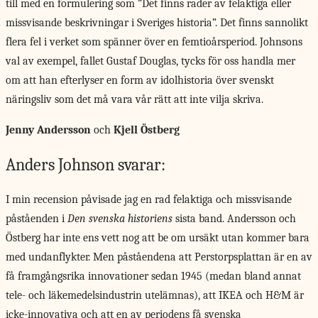
till med en formulering som ”Det finns rader av felaktiga eller
missvisande beskrivningar i Sveriges historia”. Det finns sannolikt
flera fel i verket som spänner över en femtioårsperiod. Johnsons
val av exempel, fallet Gustaf Douglas, tycks för oss handla mer
om att han efterlyser en form av idolhistoria över svenskt
näringsliv som det må vara vår rätt att inte vilja skriva.
Jenny Andersson
och
Kjell Östberg
Anders Johnson svarar:
I min recension
påvisade jag en rad felaktiga och missvisande
påståenden i
Den svenska historiens
sista band. Andersson och
Östberg har inte ens vett nog att be om ursäkt utan kommer bara
med undanflykter. Men påståendena att Perstorpsplattan är en av
få framgångsrika innovationer sedan 1945 (medan bland annat
tele- och läkemedelsindustrin utelämnas), att IKEA och H&M är
icke-innovativa och att en av periodens få svenska