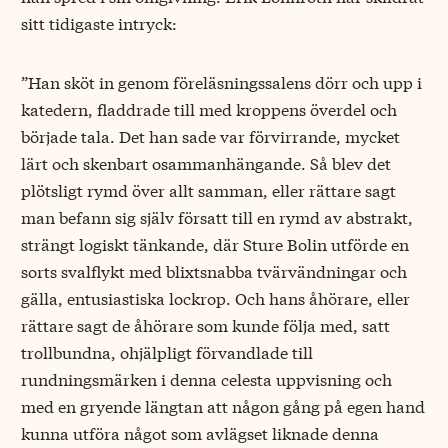
sitt tidigaste intryck:
”Han sköt in genom föreläsningssalens dörr och upp i
katedern, fladdrade till med kroppens överdel och
började tala. Det han sade var förvirrande, mycket
lärt och skenbart osammanhängande. Så blev det
plötsligt rymd över allt samman, eller rättare sagt
man befann sig själv försatt till en rymd av abstrakt,
strängt logiskt tänkande, där Sture Bolin utförde en
sorts svalflykt med blixtsnabba tvärvändningar och
gälla, entusiastiska lockrop. Och hans åhörare, eller
rättare sagt de åhörare som kunde följa med, satt
trollbundna, ohjälpligt förvandlade till
rundningsmärken i denna celesta uppvisning och
med en gryende längtan att någon gång på egen hand
kunna utföra något som avlägset liknade denna