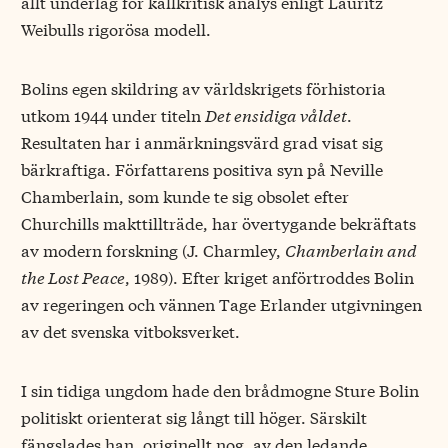
allt underlag för källkritisk analys enligt Lauritz
Weibulls rigorösa modell.
Bolins egen skildring av världskrigets förhistoria
utkom 1944 under titeln
Det ensidiga våldet
.
Resultaten har i anmärkningsvärd grad visat sig
bärkraftiga. Författarens positiva syn på Neville
Chamberlain, som kunde te sig obsolet efter
Churchills makttillträde, har övertygande bekräftats
av modern forskning (J. Charmley,
Chamberlain and
the Lost Peace
, 1989). Efter kriget anförtroddes Bolin
av regeringen och vännen Tage Erlander utgivningen
av det svenska vitboksverket.
I sin tidiga ungdom hade den brådmogne Sture Bolin
politiskt orienterat sig långt till höger. Särskilt
fängslades han, originellt nog, av den ledande