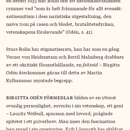
en debatt 1933 slår Bolin fast att nationalsocialismen
rymmer vad ”som är helt främmande för allt svenskt:
antisemitism i dess nazistiska utgestaltning, den
naiva tron på rasen och blodet, brutalitetsdyrkan,
vetenskapens förslavande” (Odén, s. 41).
Sture Bolin har stigmatiserats, han har som en gång
Verner von Heidenstam och Bertil Malmberg drabbats
av ett okritiskt försanthållande, en
faktoid
– Birgitta
Odén återkommer gärna till detta av Martin
Kylhammar myntade begrepp.
bilden av en ytterst
birgitta odén förmedlar
ovanlig personlighet, suverän i sin vetenskap, ett geni
– Lauritz Weibull, sparsam med lovord, präglade
epitetet i ett privatbrev. Man inser den fascination
han spred i sin omgivning. Erik Lönnroth har skildrat