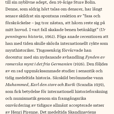
till sin nyblivne adept, den 19-årige Sture Bolin.
Denne, som aldrig hört talas om denarer, har långt
senare skildrat sin spontana reaktion av ”fasa och
förskräckelse – jag tror nästan, att håren reste sig på
mitt huvud. I vart fall skakade benen betänkligt” (
Ur
penningens historia
, 1962). Föga anade recentioren att
han med tiden skulle skörda internationellt rykte som
mynthistoriker. Tjugosexårig förvärvade han
docentur med sin nydanande avhandling
Fynden av
romerska mynt i det fria Germanien
(1926). Den följdes
av en rad uppmärksammade studier i senantik och
tidig medeltida historia. Särskild berömmelse vann
Muhammed, Karl den store och Rurik
(Scandia 1939),
som fick betydelse för internationell historieforskning
och numismatik genom sin framgångsrika
omvärdering av tidigare allmänt accepterade satser
av Henri Pirenne. Det medeltida Skandinaviens