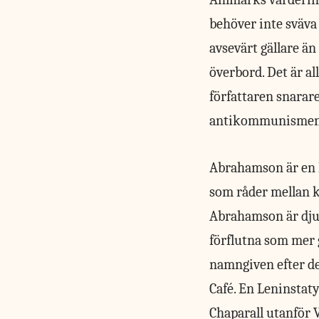
behöver inte sväva
avsevärt gällare ä
överbord. Det är al
författaren snarar
antikommunismen b
Abrahamson är en
som råder mellan 
Abrahamson är djup
förflutna som mer 
namngiven efter de
Café. En Leninstat
Chaparall utanför