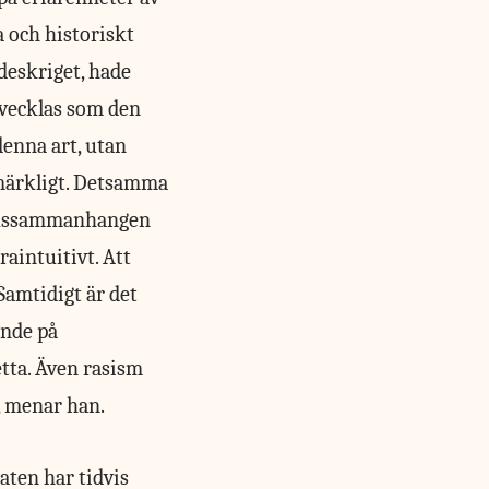
 och historiskt
deskriget, hade
tvecklas som den
denna art, utan
 märkligt. Detsamma
sakssammanhangen
raintuitivt. Att
Samtidigt är det
ande på
tta. Även rasism
, menar han.
aten har tidvis