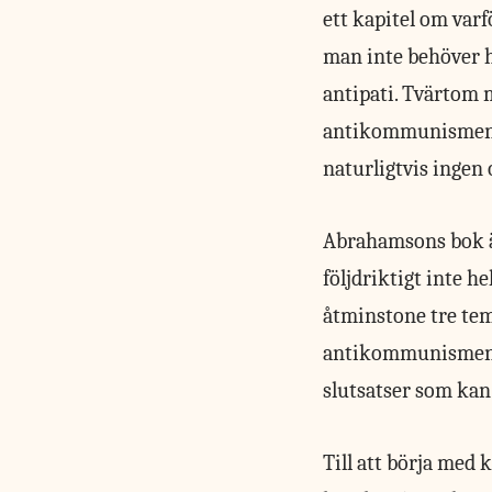
ett kapitel om var
man inte behöver h
antipati. Tvärtom 
antikommunismen, f
naturligtvis ingen
Abrahamsons bok 
följdriktigt inte h
åtminstone tre te
antikommunismens p
slutsatser som ka
Till att börja med