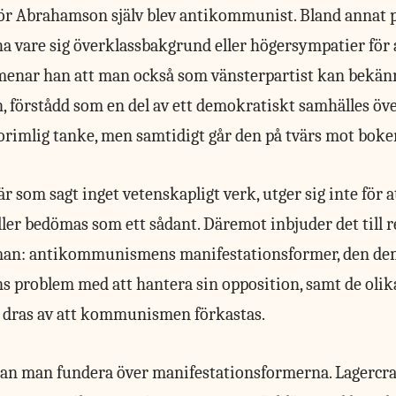
för Abrahamson själv blev antikommunist. Bland annat 
a vare sig överklassbakgrund eller högersympatier för 
menar han att man också som vänsterpartist kan bekänna
örstådd som en del av ett demokratiskt samhälles över
 orimlig tanke, men samtidigt går den på tvärs mot bok
är
som sagt inget vetenskapligt verk, utger sig inte för a
eller bedömas som ett sådant. Däremot inbjuder det till 
man: antikommunismens manifestationsformer, den de
roblem med att hantera sin opposition, samt de olika
n dras av att kommunismen förkastas.
 kan man fundera över manifestationsformerna. Lagercr