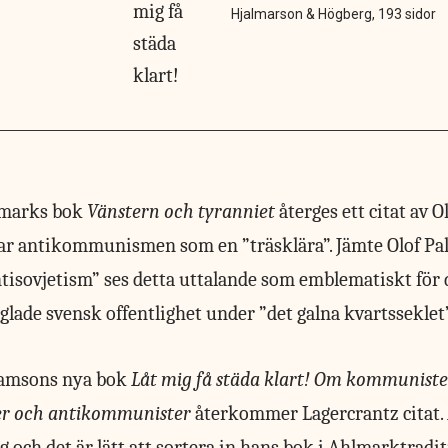
Hjalmarson & Högberg, 193 sidor
marks bok
Vänstern och tyranniet
återges ett citat av O
ar antikommunismen som en ”träsklära”. Jämte Olof Pal
ntisovjetism” ses detta uttalande som emblematiskt fö
glade svensk offentlighet under ”det galna kvartsseklet”
ahamsons nya bok
Låt mig få städa klart!
Om kommuniste
r och antikommunister
återkommer Lagercrantz citat.
 och det är lätt att sortera in hans bok i Ahlmarktrad