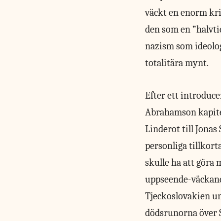
väckt en enorm kr
den som en ”halvt
nazism som ideolog
totalitära mynt.
Efter ett introduc
Abrahamson kapitel
Linderot till Jona
personliga tillkor
skulle ha att göra
uppseende-väckande.
Tjeckoslovakien und
dödsrunorna över S