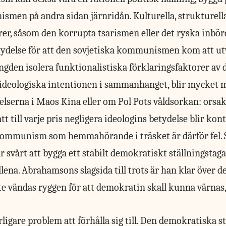
smen på andra sidan järnridån. Kulturella, strukturella
rer, såsom den korrupta tsarismen eller det ryska inbör
etydelse för att den sovjetiska kommunismen kom att u
ängden isolera funktionalistiska förklaringsfaktorer av 
 ideologiska intentionen i sammanhanget, blir mycket
elserna i Maos Kina eller om Pol Pots våldsorkan: or
t till varje pris negligera ideologins betydelse blir kont
ikommunism som hemmahörande i träsket är därför fel. 
r svårt att bygga ett stabilt demokratiskt ställningstag
na. Abrahamsons slagsida till trots är han klar över de
e vändas ryggen för att demokratin skall kunna värnas
ligare problem att förhålla sig till. Den demokratiska st