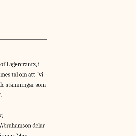
lof Lagercrantz, i
mes tal om att ”vi
r de stämningar som
.
r,
 Abrahamson delar
itionen. Man