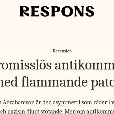
Recension
omisslös antikom
ed flammande pat
in Abrahamson är den asymmetri som råder i 
h nazism djupt stötande. Men om antikommu