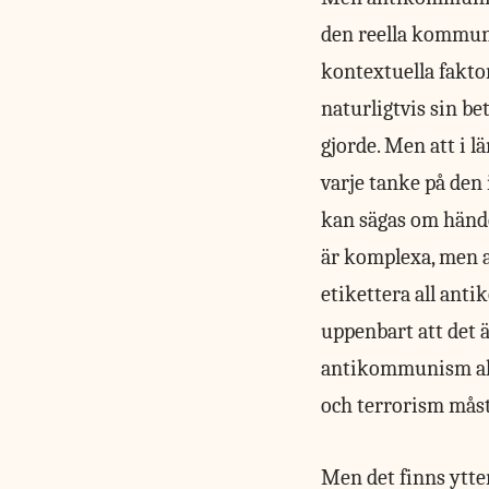
den reella kommuni
kontextuella fakto
naturligtvis sin b
gjorde. Men att i l
varje tanke på den
kan sägas om händ
är komplexa, men at
etikettera all ant
uppenbart att det ä
antikommunism alle
och terrorism måst
Men det finns
ytter