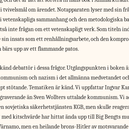
 i tvivelsmål om ärendet. Notapparaten lyser med sin fr
n i vetenskapliga sammanhang och den metodologiska ba
ltså inte frågan om ett vetenskapligt verk. Som titeln i
e sin insats som ett renhållningsarbete, och den kompr
ärs upp av ett flammande patos.
känd debattör i dessa frågor. Utgångspunkten i boken 
kommunism och nazism i det allmänna medvetandet oc
t stötande. Tematiken är känd. Vi uppfattar Ingvar K
graverande än Sven Wollters uttalade kommunism. Vi a
n sovjetiska säkerhetstjänsten KGB, men skulle reager
y med kitschvärde har hittat ända upp till Big Bengts 
 Värnamo, men en heilande brons-Hitler av motsvarande