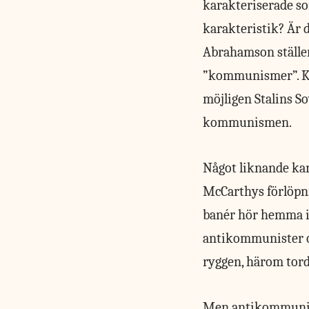
karakteriserade s
karakteristik? Är 
Abrahamson ställer
”kommunismer”. Ko
möjligen Stalins S
kommunismen.
Något liknande ka
McCarthys förlöpn
banér hör hemma i 
antikommunister oc
ryggen, härom torde
Men antikommunism 