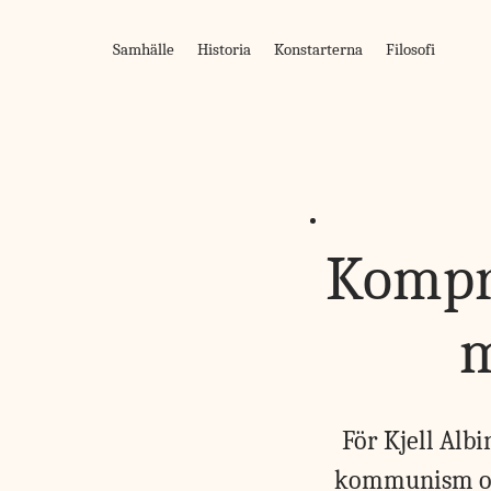
Skip
to
Samhälle
Historia
Konstarterna
Filosofi
content
Kompr
m
För Kjell Alb
kommunism oc