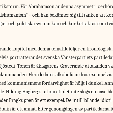
itikstorm. För Abrahamson är denna asymmetri oerhörd
idshumanism” – och han bekänner sig till tanken att 
ier och politiska system kan och bör betraktas som tv
erande kapitel med denna tematik följer en kronologisk l
vis porträtterar det svenska Vänsterpartiets partileda
s Sjöstedt. Tonen är åklagarens. Graverande uttalanden v
takommanden. Flera ledares alkoholism dras exempelvis 
 med kommunismens fördärvlighet är höljt i dunkel. An
 Hilding Hagbergs tal om att det inte slogs en näsa blo
er Pragkuppen är ett exempel. De intill lallande idioti
talin är ett annat. Efter genomgången av partiledarna fö