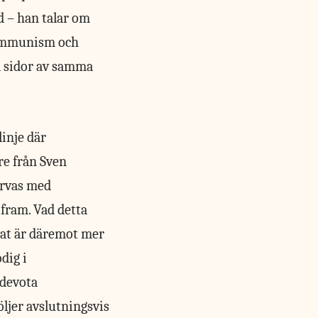
 – han talar om
kommunism och
å sidor av samma
inje där
re från Sven
arvas med
fram. Vad detta
nat är däremot mer
dig i
 devota
ljer avslutningsvis