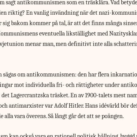
om sagt antikommunismen som en träsklära. Vad betyd
den riktig? En vanlig invändning när det nazi-kommunis
 sig bakom kommer på tal, är att det finns många sinse
mmunismens eventuella likställighet med Nazityskland
ovjetunion menar man, men definitivt inte alla schatteri
n sägas om antikommunismen: den har flera inkarnatio
ingar mot individuella fri- och rättigheter under an
det Lagercrantzska träsket. En av 1900-talets mest n
h antimarxister var Adolf Hitler. Hans idévärld bör def
 alla vara överens. Så långt går det att se poängen.
kan också vara en rationell politisk hållning, byggd 