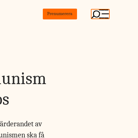
Prenumerera
munism
os
värderandet av
nismen ska få