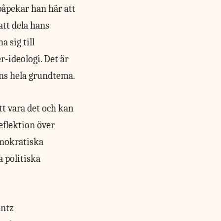
påpekar han här att
att dela hans
 sig till
-ideologi. Det är
ens hela grundtema.
tt vara det och kan
reflektion över
mokratiska
 politiska
antz