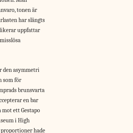
ånvaro, tonen är
rlasten har slängts
ndikerar uppfattar
omisslösa
är den asymmetri
h som för
amprads brunsvarta
ccepterar en bar
a mot ett Gestapo
museum i High
 proportioner hade