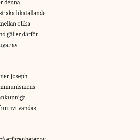
er denna
tiska likställande
mellan olika
 gäller därför
ngar av
ner. Joseph
tikommunismens
amnkunniga
initivt vändas
på erfarenheter av