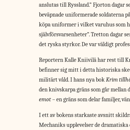
anslutas till Ryssland.” Fjorton dagar
beväpnade uniformerade soldaterna på
köpa uniformer i vilket varuhus som he
självförsvarsenheter”. Tretton dagar s
det ryska styrkor. De var väldigt profes
Reportern Kalle Kniivilä har rest til
befinner sig mitt i detta historiska sk
militärt våld. I hans nya bok
Krim tillh
den knivskarpa gräns som går mellan
emot
– en gräns som delar familjer, vän
I ett av bokens starkaste avsnitt skild
Mechaniks upplevelser de dramatiska d