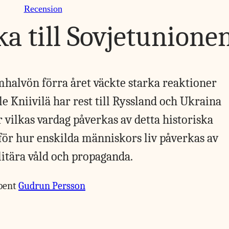
Recension
ka till Sovjetunione
halvön förra året väckte starka reaktioner
e Kniivilä har rest till Ryssland och Ukraina
 vilkas vardag påverkas av detta historiska
för hur enskilda människors liv påverkas av
itära våld och propaganda.
bent
Gudrun Persson