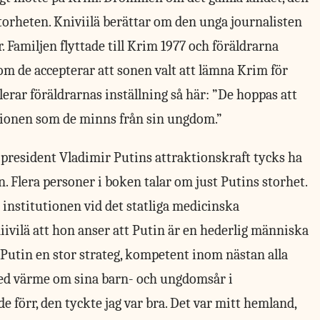
torheten. Kniviilä berättar om den unga journalisten
. Familjen flyttade till Krim 1977 och föräldrarna
m de accepterar att sonen valt att lämna Krim för
lerar föräldrarnas inställning så här: ”De hoppas att
nionen som de minns från sin ungdom.”
 president Vladimir Putins attraktionskraft tycks ha
n. Flera personer i boken talar om just Putins storhet.
institutionen vid det statliga medicinska
Kniivilä att hon anser att Putin är en hederlig människa
r Putin en stor strateg, kompetent inom nästan alla
med värme om sina barn- och ungdomsår i
 förr, den tyckte jag var bra. Det var mitt hemland,