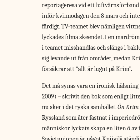
reportageresa vid ett luftvärnsförband
inför kvinnodagen den 8 mars och inte
färdigt. TV-teamet blev nämligen vittn
lyckades filma skeendet. I en mardrömsf
i teamet misshandlas och slängs i baklu
sig levande ut från området, medan Kri
försäkrar att ”allt är lugnt på Krim”.
Det må synas
vara en ironisk hälsning 
2009) – skrivit den bok som enligt lit
nu sker i det ryska samhället.
Ön Krim
Ryssland som åter fastnat i imperied
människor lyckats skapa en liten ö av f
Sovjetunionen är något Kniivilä ständ