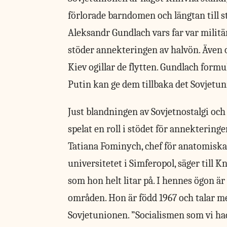
förlorade barndomen och längtan till s
Aleksandr Gundlach vars far var militär
stöder annekteringen av halvön. Även o
Kiev ogillar de flytten. Gundlach formu
Putin kan ge dem tillbaka det Sovjetu
Just blandningen av Sovjetnostalgi och
spelat en roll i stödet för annekteringe
Tatiana Fominych, chef för anatomiska 
universitetet i Simferopol, säger till 
som hon helt litar på. I hennes ögon ä
områden. Hon är född 1967 och talar 
Sovjetunionen. ”Socialismen som vi hade