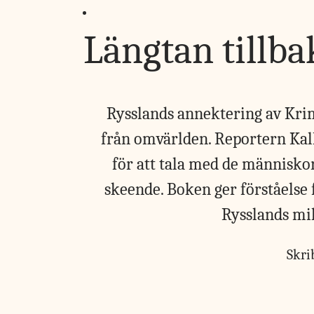
Längtan tillba
Rysslands annektering av Krim
från omvärlden. Reportern Kall
för att tala med de människor
skeende. Boken ger förståelse 
Rysslands mil
Skri