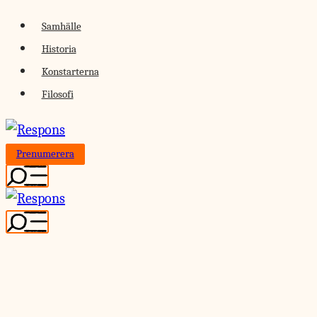
Skip
Samhälle
to
Historia
content
Konstarterna
Filosofi
Prenumerera