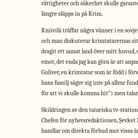
rättigheter och säkerhet skulle garant
längre släpps in på Krim.
Kniivilä träffar några vänner i en sov
och man diskuterar krimtatarernas s
dragit ett annat land över mitt huvud, s
emot, det enda jag kan göra är att anpas
Guliver, en krimtatar som är född i fö
hans familj säger sig inte på allvar f
för att vi skulle komma hit”) men tala
Skildringen av den tatariska tv-statio
Chefen för nyhetsredaktionen,
Ş
evket 
handlar om direkta förbud mot vissa 