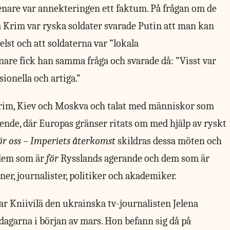
 senare var annekteringen ett faktum. På frågan om de
 Krim var ryska soldater svarade Putin att man kan
lst och att soldaterna var ”lokala
enare fick han samma fråga och svarade då: ”Visst var
sionella och artiga.”
l Krim, Kiev och Moskva och talat med människor som
eende, där Europas gränser ritats om med hjälp av ryskt
ör oss – Imperiets återkomst
skildras dessa möten och
 dem som är
för
Rysslands agerande och dem som är
ner, journalister, politiker och akademiker.
rar Kniivilä den ukrainska tv-journalisten Jelena
agarna i början av mars. Hon befann sig då på