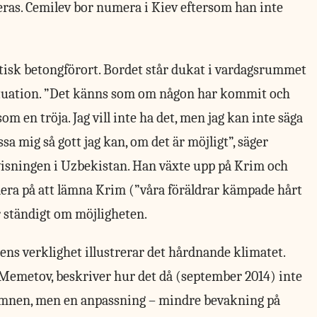
eras. Cemilev bor numera i Kiev eftersom han inte
jetisk betongförort. Bordet står dukat i vardagsrummet
ituation. ”Det känns som om någon har kommit och
om en tröja. Jag vill inte ha det, men jag kan inte säga
sa mig så gott jag kan, om det är möjligt”, säger
rvisningen i Uzbekistan. Han växte upp på Krim och
undera på att lämna Krim (”våra föräldrar kämpade hårt
r ständigt om möjligheten.
nens verklighet illustrerar det hårdnande klimatet.
Memetov, beskriver hur det då (september 2014) inte
ämnen, men en anpassning – mindre bevakning på