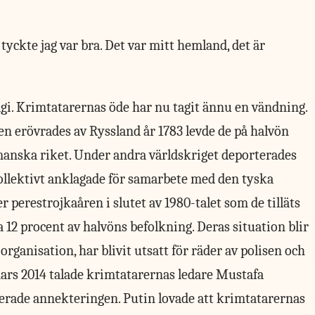
 tyckte jag var bra. Det var mitt hemland, det är
lgi. Krimtatarernas öde har nu tagit ännu en vändning.
n erövrades av Ryssland år 1783 levde de på halvön
anska riket. Under andra världskriget deporterades
kollektivt anklagade för samarbete med den tyska
 perestrojkaåren i slutet av 1980-talet som de tilläts
a 12 procent av halvöns befolkning. Deras situation blir
organisation, har blivit utsatt för räder av polisen och
mars 2014 talade krimtatarernas ledare Mustafa
erade annekteringen. Putin lovade att krimtatarernas