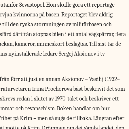
 utanför Sevastopol. Hon skulle göra ett reportage
rvjua kvinnorna på basen. Reportaget blev aldrig
e till den ryska stormningen av militärbasen och
ärd därifrån stoppas bilen i ett antal vägspärrar, flera
ckan, kameror, minneskort beslagtas. Till sist tar de
ms nyinstallerade ledare Sergej Aksionov i tv
från förr att just en annan Aksionov – Vasilij (1932–
teraturvetaren Irina Prochorova bäst beskrivit det som
skrevs redan i slutet av 1970-talet och beskriver ett
römmar och revanschism. Boken handlar om hur
rihet på Krim – men så sugs de tillbaka. Längtan efter
igt mötte på Krim. Drömmen om det gamla landet, den