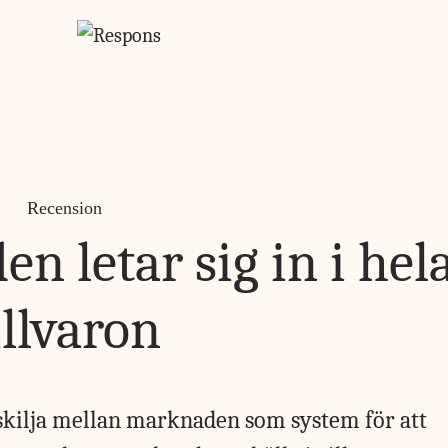
Recension
 letar sig in i hel
illvaron
 skilja mellan marknaden som system för att