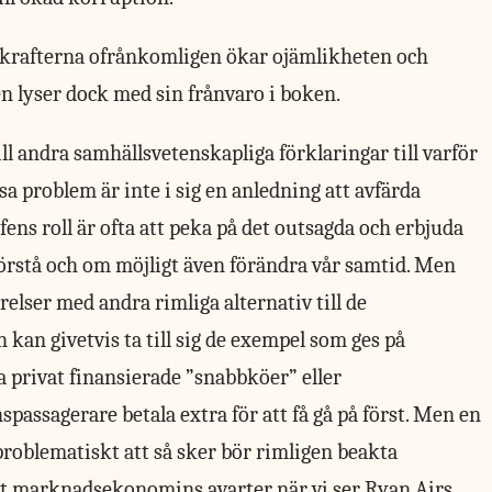
skrafterna ofrånkomligen ökar ojämlikheten och
 lyser dock med sin frånvaro i boken.
ill andra samhällsvetenskapliga förklaringar till varför
a problem är inte i sig en anledning att avfärda
fens roll är ofta att peka på det outsagda och erbjuda
förstå och om möjligt även förändra vår samtid. Men
elser med andra rimliga alternativ till de
kan givetvis ta till sig de exempel som ges på
a privat finansierade ”snabbköer” eller
spassagerare betala extra för att få gå på först. Men en
roblematiskt att så sker bör rimligen beakta
åt marknadsekonomins avarter när vi ser Ryan Airs