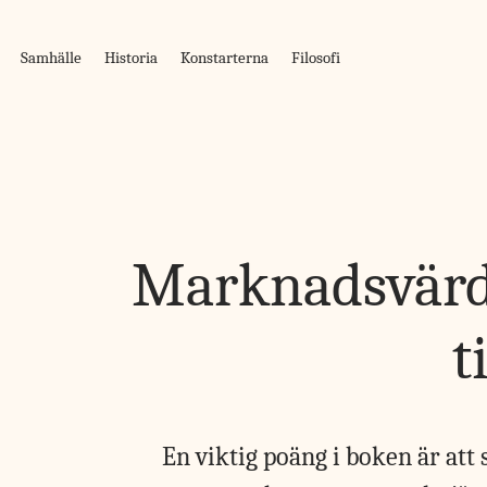
Skip
to
Samhälle
Historia
Konstarterna
Filosofi
content
Marknadsvärden
t
En viktig poäng i boken är att