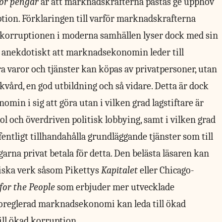
för pengar
är att marknadskrafterna påstås ge upphov
ption. Förklaringen till varför marknadskrafterna
korruptionen i moderna samhällen lyser dock med sin
 anekdotiskt att marknadsekonomin leder till
a varor och tjänster kan köpas av privatpersoner, utan
jukvård, en god utbildning och så vidare. Detta är dock
in i sig att göra utan i vilken grad lagstiftare är
ch överdriven politisk lobbying, samt i vilken grad
fentligt tillhandahålla grundläggande tjänster som till
arna privat betala för detta. Den belästa läsaren kan
miska verk såsom Pikettys
Kapitalet
eller Chicago-
for the People
som erbjuder mer utvecklade
n oreglerad marknadsekonomi kan leda till ökad
ill ökad korruption.