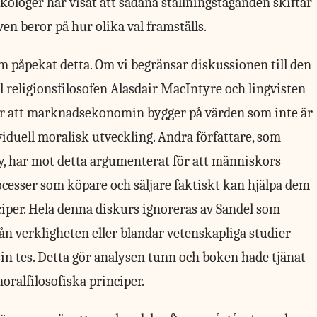
loger har visat att sådana ställningstaganden skiftar
en beror på hur olika val framställs.
om påpekat detta. Om vi begränsar diskussionen till den
l religionsfilosofen Alasdair MacIntyre och lingvisten
 att marknadsekonomin bygger på värden som inte är
viduell moralisk utveckling. Andra författare, som
 har mot detta argumenterat för att människors
esser som köpare och säljare faktiskt kan hjälpa dem
ciper. Hela denna diskurs ignoreras av Sandel som
rån verkligheten eller blandar vetenskapliga studier
 sin tes. Detta gör analysen tunn och boken hade tjänat
ralfilosofiska principer.