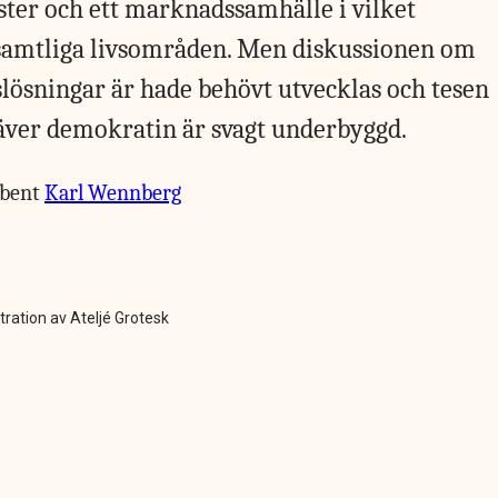
ster och ett marknadssamhälle i vilket
 samtliga livsområden. Men diskussionen om
slösningar är hade behövt utvecklas och tesen
ver demokratin är svagt underbyggd.
ibent
Karl Wennberg
stration av Ateljé Grotesk