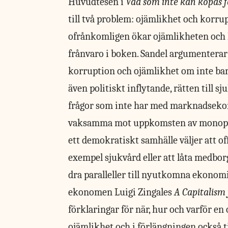
Huvudtesen i
Vad som inte kan köpas 
till två problem: ojämlikhet och korru
ofrånkomligen ökar ojämlikheten och 
frånvaro i boken. Sandel argumenterar
korruption och ojämlikhet om inte bar
även politiskt inflytande, rätten till s
frågor som inte har med marknadsekonom
vaksamma mot uppkomsten av monopol o
ett demokratiskt samhälle väljer att of
exempel sjukvård eller att låta medborg
dra paralleller till nyutkomna ekono
ekonomen Luigi Zingales
A Capitalism 
förklaringar för när, hur och varför e
ojämlikhet och i förlängningen också t