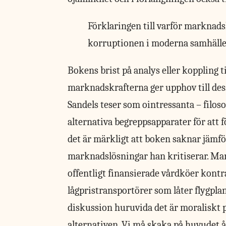
Förklaringen till varför marknad
korruptionen i moderna samhällen
Bokens brist på
analys eller koppling t
marknadskrafterna ger upphov till dess
Sandels teser som ointressanta – filoso
alternativa begreppsapparater för att 
det är märkligt att boken saknar jämför
marknadslösningar han kritiserar. Man 
offentligt finansierade vårdköer kontr
lågpristransportörer som låter flygplan
diskussion huruvida det är moraliskt p
alternativen. Vi må skaka på huvudet 