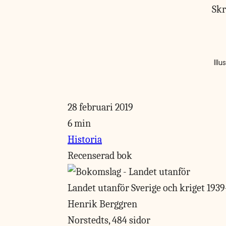
Sk
Illu
28 februari 2019
6 min
Historia
Recenserad bok
Landet utanför
Sverige och kriget 193
Henrik Berggren
Norstedts, 484 sidor