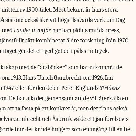
itten av 1900-talet. Mest bekant är hans stora
på sistone också skrivit högst läsvärda verk om Dag
et med
Landet utanför
har han plöjt samtida press,
rtjänstfullt sätt kombinerat äldre forskning från 1970-
taget ger det ett gediget och påläst intryck.
äktskap med de ”årsböcker” som har utkommit de
es om 1913, Hans Ulrich Gumbrecht om 1926, Ian
1947 eller för den delen Peter Englunds
Stridens
on. De har alla det gemensamt att de vill återkalla en
m att ta fasta på ett konkret år, men det finns också
elvis Gumbrecht och Åsbrink valde ett jämförelsevis
gjorde hur det kunde fungera som en ingång till en hel