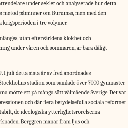
tendelare under seklet och analyserade hur detta
rens metod påminner om Burumas, men med den
la krigsperioden i tre volymer.
mlänges, utan eftervärldens klokhet och
nning under våren och sommaren, är bara dåligt
I juli detta sista år av fred anordnades
Stockholms stadion som samlade över 7000 gymnaster
erna mötte ett på många sätt välmående Sverige. Det var
pressionen och där flera betydelsefulla sociala reformer
stabilt, de ideologiska ytterlighetsrörelserna
arknaden. Berggren manar fram ljus och