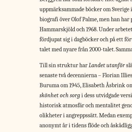
uppmärksammade böcker om Sverige i m
biografi över Olof Palme, men han har 
Hammarskjöld och 1968. Under arbet
fördjupat sig i dagböcker och på ett fö
talet med nyare från 2000-talet. Samman
Till sin struktur har
Landet utanför
sl
senaste två decennierna – Florian Illi
Buruma om 1945, Elisabeth Åsbrink om 
skönhet och sorg
i dess utvidgade versi
historisk atmosfär och mentalitet geno
olikheter i angreppssätt. Medan exemp
anonymt år i tidens flöde och åskådlig