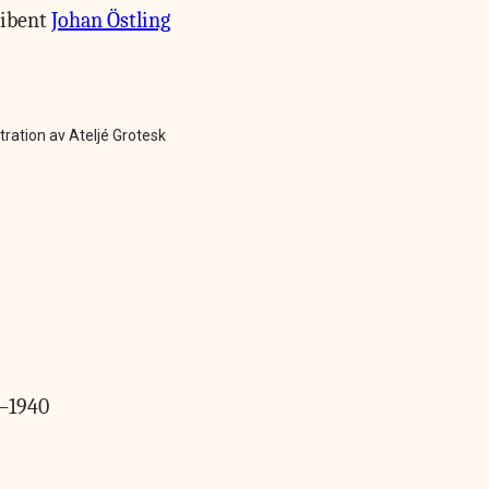
ribent
Johan Östling
stration av Ateljé Grotesk
9–1940