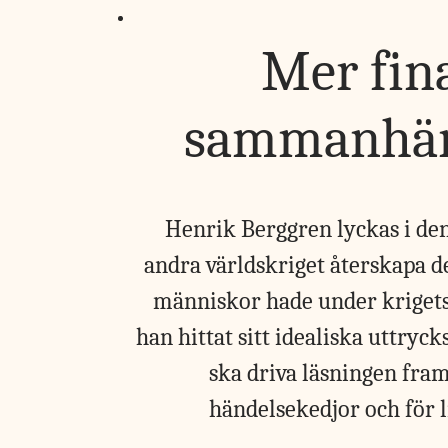
Mer fina
sammanhäng
Henrik Berggren lyckas i den
andra världskriget återskapa 
människor hade under krigets
han hittat sitt idealiska uttryck
ska driva läsningen fram
händelsekedjor och för l