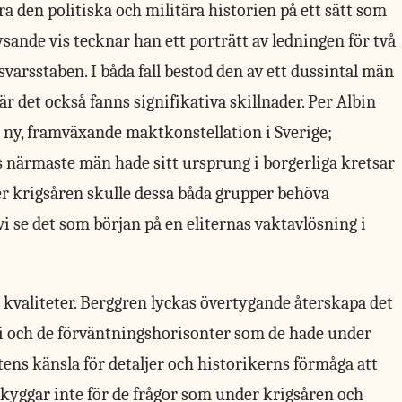
a den politiska och militära historien på ett sätt som
lysande vis tecknar han ett porträtt av ledningen för två
varsstaben. I båda fall bestod den av ett dussintal män
 det också fanns signifikativa skillnader. Per Albin
 ny, framväxande maktkonstellation i Sverige;
s närmaste män hade sitt ursprung i borgerliga kretsar
r krigsåren skulle dessa båda grupper behöva
vi se det som början på en eliternas vaktavlösning i
kvaliteter. Berggren lyckas övertygande återskapa det
 och de förväntningshorisonter som de hade under
tens känsla för detaljer och historikerns förmåga att
yggar inte för de frågor som under krigsåren och