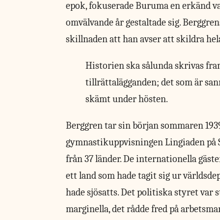
epok, fokuserade Buruma en erkänd vat
omvälvande år gestaltade sig. Bergg
skillnaden att han avser att skildra he
Historien ska sålunda skrivas fra
tillrättalägganden; det som är sa
skämt under hösten.
Berggren tar sin
början sommaren 1939. 
gymnastikuppvisningen Lingiaden på 
från 37 länder. De internationella gäst
ett land som hade tagit sig ur världsde
hade sjösatts. Det politiska styret var 
marginella, det rådde fred på arbetsm