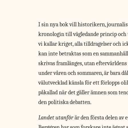
I
sin nya bok
vill historikern, journal
kronologin till vägledande princip och
vi kallar kriget, alla tilldragelser och
kan inte betraktas som en sammanhåll
skrivas framlänges, utan eftervärldens
under våren och sommaren, är bara dåli
välutvecklad känsla för ett förlopps olik
påkallad när det gäller ämnen som ten
den politiska debatten.
Landet utanför
är den första delen av 
Berggren har som forskare inte ägnat si