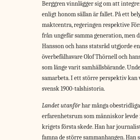
Berggren vinnlägger sig om att integrer
enligt honom sällan är fallet. På ett be
maktcentra, regeringen respektive Förs
från ungefär samma generation, men där
Hansson och hans statsråd utgjorde en
överbefälhavare Olof Thörnell och han
som länge varit samhällsbärande. Unde
samarbeta. I ett större perspektiv kan 
svensk 1900-talshistoria.
Landet utanför
har många obestridliga 
erfarenhetsrum som människor levde i
krigets första skede. Han har journalis
famna de större sammanhangen. Han sk