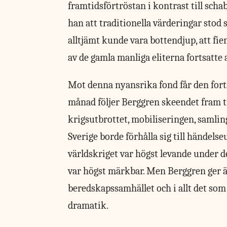
framtidsförtröstan i kontrast till scha
han att traditionella värderingar stod 
alltjämt kunde vara bottendjup, att f
av de gamla manliga eliterna fortsatte
Mot denna nyansrika fond får den fort
månad följer Berggren skeendet fram 
krigsutbrottet, mobiliseringen, samli
Sverige borde förhålla sig till händels
världskriget var högst levande under de
var högst märkbar. Men Berggren ger äv
beredskapssamhället och i allt det som 
dramatik.