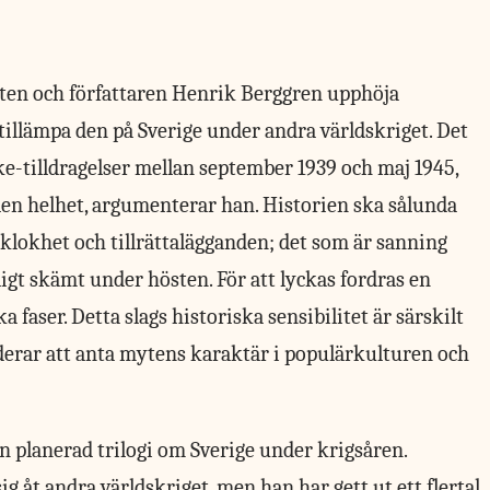
isten och författaren Henrik Berggren upphöja
 tillämpa den på Sverige under andra världskriget. Det
 icke-tilldragelser mellan september 1939 och maj 1945,
en helhet, argumenterar han. Historien ska sålunda
 klokhet och tillrättalägganden; det som är sanning
gt skämt under hösten. För att lyckas fordras en
a faser. Detta slags historiska sensibilitet är särskilt
derar att anta mytens karaktär i populärkulturen och
en planerad trilogi om Sverige under krigsåren.
g åt andra världskriget, men han har gett ut ett flertal