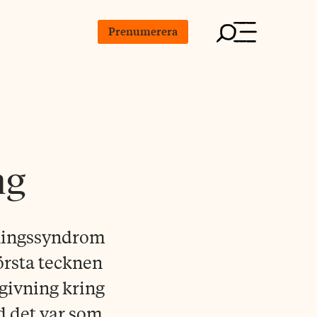
Prenumerera
ng
tningssyndrom
örsta tecknen
tgivning kring
d det var som