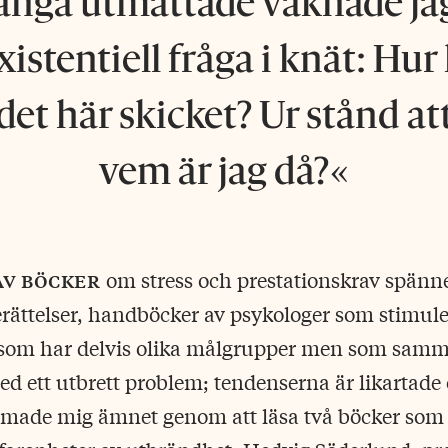
nga utmattade vaknade jag
istentiell fråga i knät: H
i det här skicket? Ur stånd at
vem är jag då?
av böcker
om stress och prestationskrav spänn
rättelser, handböcker av psykologer som stimulera
 som har delvis olika målgrupper men som samma
med ett utbrett problem; tendenserna är likartade
ärmade mig ämnet genom att läsa två böcker som