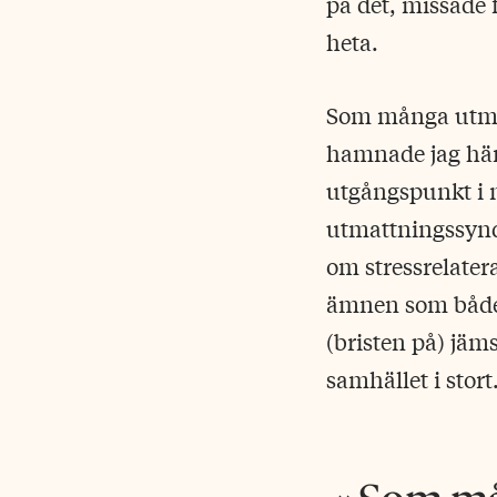
på det, missade f
heta.
Som många utmat
hamnade jag här,
utgångspunkt i 
utmattningssyndr
om stressrelater
ämnen som både j
(bristen på) jäm
samhället i stort