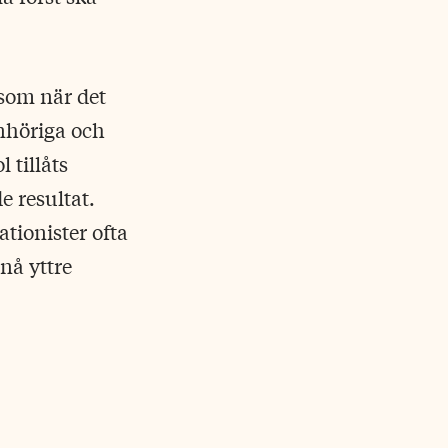
ksom när det
anhöriga och
 tillåts
e resultat.
tionister ofta
nå yttre