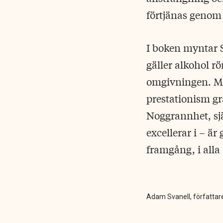
förtjänas genom 
I boken myntar S
gäller alkohol r
omgivningen. Men
prestationism gra
Noggrannhet, sjä
excellerar i – ä
framgång, i alla f
Adam Svanell, författare