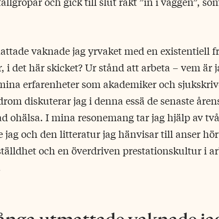
allgropar och gick till slut rakt ”in i väggen”, s
tade vaknade jag yrvaket med en existentiell fr
 i det här skicket? Ur stånd att arbeta – vem är 
mina erfarenheter som akademiker och sjukskriv
om diskuterar jag i denna essä de senaste årens
ad ohälsa. I mina resonemang tar jag hjälp av t
ag och den litteratur jag hänvisar till anser hö
ställdhet och en överdriven prestationskultur i ar
.