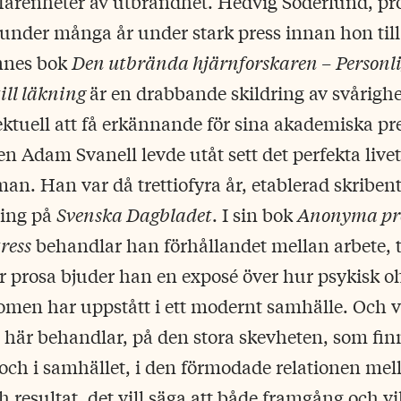
farenheter av utbrändhet. Hedvig Söderlund, pro
 under många år under stark press innan hon till 
nnes bok
Den utbrända hjärnforskaren – Personli
till läkning
är en drabbande skildring av svårighe
ektuell att få erkännande för sina akademiska pre
en Adam Svanell levde utåt sett det perfekta live
mman. Han var då trettiofyra år, etablerad skribe
ning på
Svenska Dagbladet
. I sin bok
Anonyma pre
ress
behandlar han förhållandet mellan arbete, t
ar prosa bjuder han en exposé över hur psykisk 
men har uppstått i ett modernt samhälle. Och vi
 här behandlar, på den stora skevheten, som fin
 och i samhället, i den förmodade relationen mel
 resultat, det vill säga att både framgång och vil