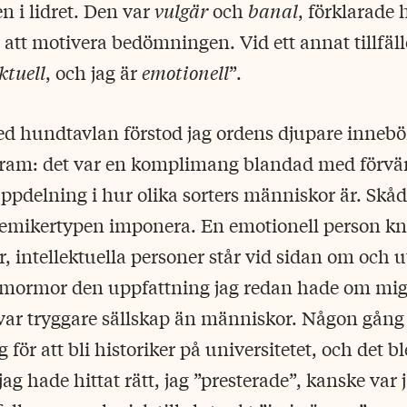
 i lidret. Den var
vulgär
och
banal
, förklarade
att motivera bedömningen. Vid ett annat tillfäl
ktuell
, och jag är
emotionell
”.
med hundtavlan förstod jag ordens djupare inneb
fram: det var en komplimang blandad med förv
pdelning i hur olika sorters människor är. Skå
emikertypen imponera. En emotionell person knyt
 intellektuella personer står vid sidan om och 
e mormor den uppfattning jag redan hade om mig 
var tryggare sällskap än människor. Någon gång 
för att bli historiker på universitetet, och det bl
ag hade hittat rätt, jag ”presterade”, kanske var ja