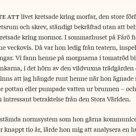
te att
livet kretsade kring morfar, den store för
rbetsrum och skrev, ständigt bekräftad utan att b
retsade kring mormor. I sommarhuset på Fårö fi
 veckovis. Då var hon ledig från teatern, inspe
lningar. Vi fann henne på morgnarna i tomatröd bi
karna, i det hörn av den vildvuxna trädgården 
minns att jag hängde runt henne när hon ägnade s
de pottan eller pumpade vatten ur brunnen – och
 intressant betraktelse från den Stora Världen.
stämda normsystem som hon gärna kommunice
 var knappt tio år, lärde hon mig att analysera e