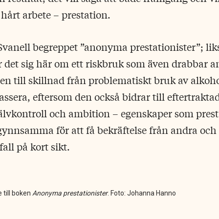
hårt arbete – prestation.
vanell begreppet ”anonyma prestationister”; li
ör det sig här om ett riskbruk som även drabbar 
 till skillnad från problematiskt bruk av alkohol
ssera, eftersom den också bidrar till eftertraktad
lvkontroll och ambition – egenskaper som presta
r gynnsamma för att få bekräftelse från andra och 
all på kort sikt.
 till boken
Anonyma prestationister
. Foto: Johanna Hanno