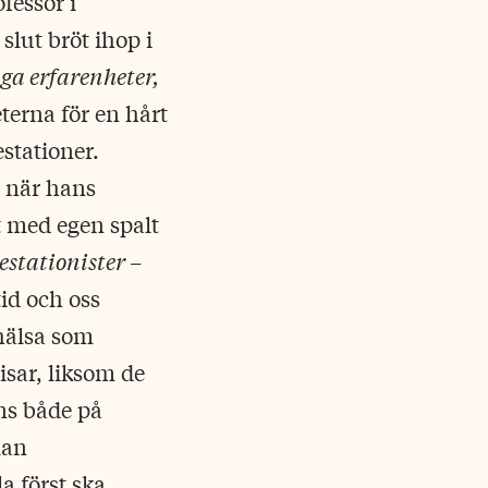
fessor i
slut bröt ihop i
ga erfarenheter,
terna för en hårt
stationer.
t när hans
nt med egen spalt
stationister –
id och oss
ohälsa som
sar, liksom de
ns både på
lan
a först ska