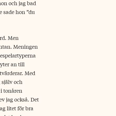
 hon och jag bad
le sade hon ”du
örd. Men
äntan. Meningen
despelartyperna
er an till
utvärderar. Med
själv och
i tonåren
ev jag också. Det
g litet för bra