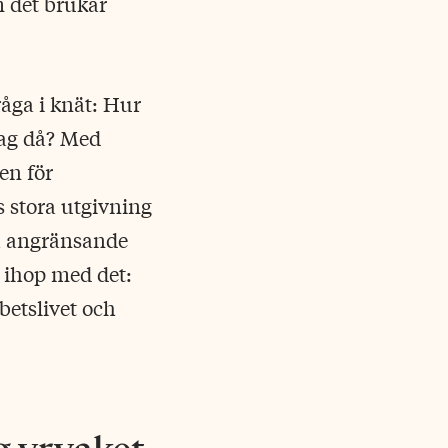
om det brukar
åga i knät: Hur
jag då? Med
en för
 stora utgivning
vå angränsande
r ihop med det:
betslivet och