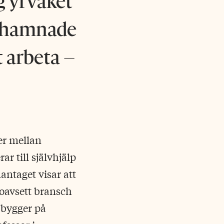
 yrvaket
ur hamnade
t arbeta –
er mellan
r till självhjälp
ntaget visar att
 oavsett bransch
 bygger på