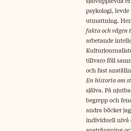
självupplevda er
psykologi, levde
utmattning. He
fakta och vägen 
arbetande intell
Kulturjournalist
tillvaro föll sa
och fast anställ
En historia om st
själva. På njutb
begrepp och feno
andra böcker jag
individuell nivå
ansträngning och