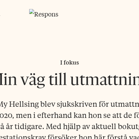
i
I fokus
in väg till utmattni
My Hellsing blev sjukskriven för utmat
020, men i efterhand kan hon se att de f
 år tidigare. Med hjälp av aktuell boku
restationskrav försöker hon här förstå va