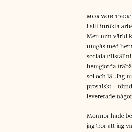
mormor tyck
i sitt inrökta a
Men min värld k
umgås med henne
sociala tillstäl
hemgjorda träbän
sol och lä. Jag 
prosaiskt – töm
levererade någon
Mormor hade be
jag tror att jag