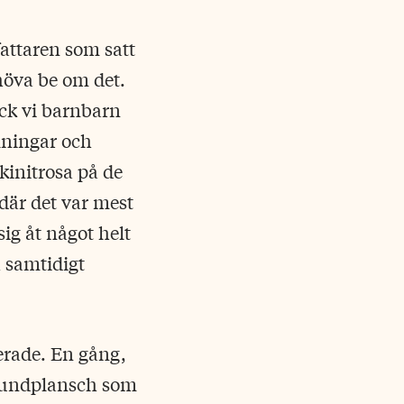
fattaren som satt
ehöva be om det.
ck vi barnbarn
lningar och
kinitrosa på de
där det var mest
ig åt något helt
 samtidigt
rade. En gång,
n hundplansch som