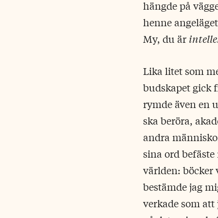
hängde på väggen
henne angeläget 
My, du är
intelle
Lika litet som 
budskapet gick 
rymde även en up
ska beröra, akad
andra människor,
sina ord befäst
världen: böcker 
bestämde jag mig 
verkade som att j