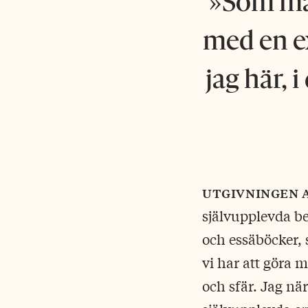
Som må
med en ex
jag här, 
utgivningen 
självupplevda be
och essäböcker,
vi har att göra 
och sfär. Jag n