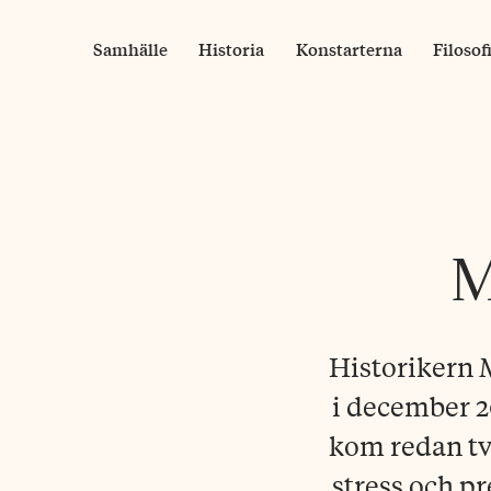
Skip
to
Samhälle
Historia
Konstarterna
Filosof
content
M
Historikern 
i december 2
kom redan två
stress och p