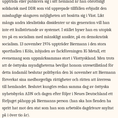
uppträda eller publicera sig i sitt hemland är han obrottsligt
solidarisk med DDR som vid upprepade tillfällen erbjudit den
misshaglige sångaren möjligheten att bosätta sig i Väst. Likt
många andra idealistiska dissidenter ur sin generation vill han
inte ett kullstörtande av systemet. I stället hyser han en utopisk
tro på en socialism med mänskligt ansikte, på en demokratisk
socialism. 13 november 1976 uppträder Biermann i den stora
sporthallen i Köln, inbjuden av fackföreningen IG Metall, ett
evenemang som uppmärksammas stort i Västtyskland. Men trots
att de östtyska myndigheterna beviljat honom utresetillstånd för
detta ändamål beslutar politbyrån den 16 november att Biermann
förverkat sina medborgerliga rättigheter och rätten att återresa
till hemlandet. Beslutet kungörs redan samma dag av östtyska
nyhetsbyrån ADN och dagen ­efter följer i Neues Deutschland ett
förljuget påhopp på Biermanns person (han ska hos fienden ha
spritt hat mot den stat som han som arbetslös dagdrivare snyltat
på i över tio år).