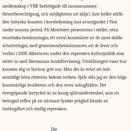
medlemskap i VBK berättigade till momsnummer,
Steuerberechtigung, och möjligheten att sälja). Inte heller ställs
den östtyska konsten i korsbelysning mot avantgardet i Väst
under samma period. På Motröster presenteras i stället, utan
teoretiska bestämningar, ett urval konstnärer av de mest skilda
schatteringar, med gemensamhetsnämnaren att de lever och
verkar i DDR-diktaturen under den repressiva kulturpolitik som
sätter in med Biermanns landsförvisning. Utställningen visar hur
konsten såg ut bortom gott ont. Men det är svårt att inte
samtidigt höra rösterna bakom verken. Själv slås jag av den höga
konstnärliga kvaliteten och den stora mångfalden. Det
övergripande intrycket är av kaxig självmed­vetenhet, som en
betingad reflex på en närmast fysiskt präglad känsla av
instängdhet och statlig repression.
Die