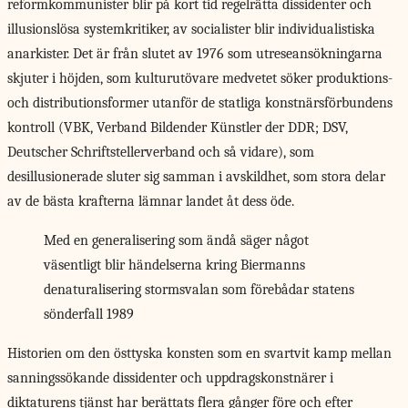
reformkommunister blir på kort tid regelrätta dissidenter och
illusionslösa systemkritiker, av socialister blir individualistiska
anarkister. Det är från slutet av 1976 som utreseansökningarna
skjuter i höjden, som kulturut­övare medvetet söker produktions-
och distributionsformer utanför de statliga konstnärsförbundens
kontroll (VBK, Verband Bildender Künstler der DDR; DSV,
Deutscher Schriftstellerverband och så vidare), som
desillusionerade sluter sig samman i avskildhet, som stora delar
av de bästa krafterna lämnar landet åt dess öde.
Med en generalisering som ändå säger något
väsentligt blir händelserna kring Biermanns
denaturalisering stormsvalan som förebådar statens
sönderfall 1989
Historien om den
östtyska konsten som en svartvit kamp mellan
sanningssökande dissidenter och uppdragskonstnärer i
diktaturens tjänst har berättats flera gånger före och efter