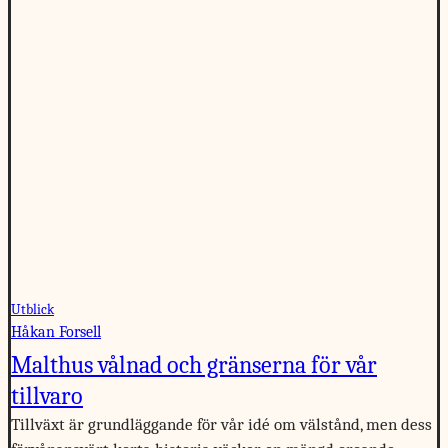
Utblick
Håkan Forsell
Malthus vålnad och gränserna för vår
tillvaro
Tillväxt är grundläggande för vår idé om välstånd, men dess