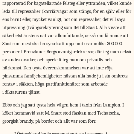
rapporterad för bagatellartade felsteg eller yttranden, vilket kunde
leda till repressalier (ka­rriärvägar som stängs, för en själv eller för
ens barn) eller, mycket vanligt, hot om repressalier, det vill säga
utpressning (tvångs­rekrytering som IM till Stasi). Alla visste att
säkerhetstjänstens nät var allomfattande, också om få anade att
Stasi som mest ska ha sysselsatt uppemot osannolika 300 000
personer. I Prenzlauer Bergs avantgardekretsar, där teg man också
av andra orsaker, och speciellt teg man om privatliv och
härkomst. Den tysta överenskommelsen var att inte röja
pinsamma familjehemligheter: nästan alla hade ju i sin omkrets,
rentav i släkten, höga partifunktionärer som arbetade
i diktaturens tjänst.
Ebbs och jag satt tysta hela vägen hem i taxin från Lampion. I
köket hemmavid satt M. Snart stod flaskan med Tschatscha,
georgisk brandy, på bordet och allt var som förr.