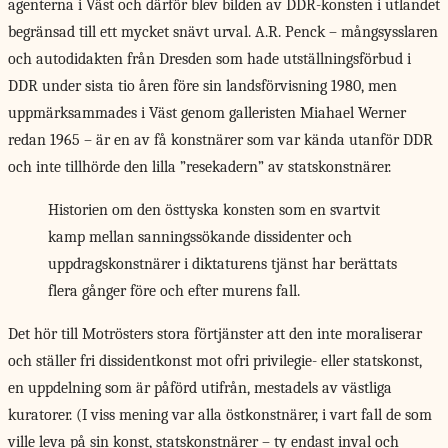
agenterna i Väst och därför blev bilden av DDR-konsten i utlandet
begränsad till ett mycket snävt urval. A.R. Penck – mångsysslaren
och autodidakten från Dresden som hade utställningsförbud i
DDR under sista tio åren före sin landsförvisning 1980, men
uppmärksammades i Väst genom galleristen Miahael Werner
redan 1965 – är en av få konstnärer som var kända utanför DDR
och inte tillhörde den lilla ”rese­kadern” av statskonstnärer.
Historien om den östtyska konsten som en svartvit
kamp mellan sanningssökande dissidenter och
uppdragskonstnärer i diktaturens tjänst har berättats
flera gånger före och efter murens fall.
Det hör till Motrösters stora förtjänster att den inte moraliserar
och ställer fri dissidentkonst mot ofri privilegie- eller statskonst,
en uppdelning som är påförd utifrån, mestadels av västliga
kuratorer. (I viss mening var alla östkonstnärer, i vart fall de som
ville leva på sin konst, statskonstnärer – ty endast inval och