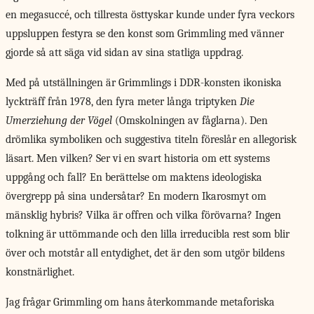
en megasuccé, och tillresta östtyskar kunde under fyra veckors
uppsluppen festyra se den konst som Grimmling med vänner
gjorde så att säga vid sidan av sina statliga uppdrag.
Med på utställningen är Grimmlings i DDR-konsten ikoniska
lyckträff från 1978, den fyra meter långa triptyken
Die
Umerziehung der Vögel
(Omskolningen av fåglarna). Den
drömlika symboliken och suggestiva titeln föreslår en allegorisk
läsart. Men vilken? Ser vi en svart historia om ett systems
uppgång och fall? En berättelse om maktens ideologiska
övergrepp på sina undersåtar? En modern Ikarosmyt om
mänsklig hybris? Vilka är offren och vilka förövarna? Ingen
tolkning är uttömmande och den lilla irreducibla rest som blir
över och motstår all entydighet, det är den som utgör bildens
konstnärlighet.
Jag frågar Grimmling om hans återkommande metaforiska