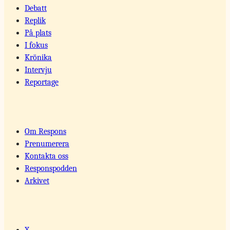
Debatt
Replik
På plats
I fokus
Krönika
Intervju
Reportage
Om Respons
Prenumerera
Kontakta oss
Responspodden
Arkivet
X