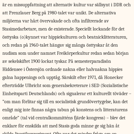
är en missuppfattning att alternativ kultur var sällsynt i DDR och
att Prenzlauer Berg på 1980-talet var unikt. De alternativa
miljöerna var hårt övervakade och ofta infiltrerade av
Stasimedarbetare, men de existerade. Speciellt lockande för det
östtyska (o)kynnet var hippiekulturen och beatnicklitteraturen,
och redan på 1960-talet hängav sig många östtyskar åt den
nudism som under namnet Freikörperkultur redan sedan början
av sekelskiftet 1900 lockat tyskar. På semester­paradisön
Hiddensee i Östersjön ordnade nakna eller halvnakna hippies
galna happenings och upptåg. Särskilt efter 1971, då Honecker
efterträdde Ulbricht som generalsekreterare i SED (Sozialistische
Einheitsparti Deutschlands) och signalerar ett kulturellt töväder –
”om man förlitar sig till en socialistisk grundövertygelse, kan det
enligt mig inte finnas några tabun på konstens och litteraturens
område” (tal vid centralkommitténs fjärde kongress) – blev det
enklare för enskilda att med Stasis goda minne ge sig hän åt