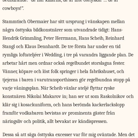
beundrande: ”de här killarna, de är inte östtyskar … de är
cowboys!”.
Stammtisch Obermaier har sitt ursprung i vänskapen mellan
några östtyska bildkonstnärer som utvandrade tidigt: Hans-
Hendrik Grimmling, Peter Herrmann, Hans Scheib, Reinhard
Stangl och Klaus Dennhardt. De tre första har under en tid
rymliga loftateljéer i Wedding, i tre på varandra liggande plan. De
arbetar hårt men ordnar också regelbundet storslagna fester.
Vänner, köpare och löst folk springer i hela fabrikshuset, och
tjejerna i baren i varutransporthissen gör regelbundna stopp på
varje våningsplan. När Scheib växlar ateljé flyttar ryske
konstnären Nikolai Makarov in; han ser ut som Raskolnikov och
klär sig i kosackuniform, och hans berömda kackerlacks­lopp
framför vodkabaren bevistas av prominenta gäster från
näringsliv och politik, allt bevakat av kändispressen.
Dessa så att säga östtyska excesser var för mig oväntade. Men det