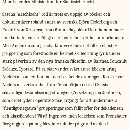
Mitarbeter des Ministerium für Staatssicherheit).
Sascha ”Arschlochs” roll är trots en uppsjö av böcker och
dokumentärer (bland andra av svenska Björn Cederberg och
Fredrik von Krusenstjerna) ännu ­i dag oklar. Utan honom hade
inte kotteriet varit möjligt eller i varje fall sett helt annorlunda ut.
Med Anderson som grindvakt utvecklades det till en elitistisk
gruppering som företrädde en hermetisk, teoritung lyrik under
stark påverkan av den nya franska filosofin, av Barthes, Foucault,
Deleuze, Lyotard. På så sätt var det svårt att se klicken kring
Anderson som ett hot mot den bestående ordningen. Kanske var
Andersons verksamhet från första början ett led i Stasis
sedvanliga destabiliseringsstrategier (Zersetzungsmaßnahmen,
som ordet lyder i operativ Stasi-jargong) för att underminera
”fientligt-negativa” grupperingar som fallit offer för dekadensen
och klassfienden i Väst? Ingen vet, men lockelsen som Prenzlauer
Berg utgjorde på mig blev inte mindre på grund av den i