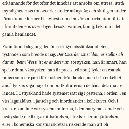
erkännande för det offer det innebär att ansöka om utresa, utstå
myndigheternas trakasserier under många år, och slutligen under
förnedrande former bli avhyst som den värsta paria utan rätt att
i framtiden ens över dagen besöka vänner, familj, bekanta i det
gamla hemlandet.
Framför allt slog mig den ömsesidiga misstänksamheten,
tystnaden som bredde ut sig.
Der Ossi, der ist schlau, er stellt sich
dumm, beim Wessi ist es andersrum
(östtysken, han är smart, han
spelar dum, väst­tysken, han är precis tvärtom) lyder en roande
ramsa som tar parti för kusinen från landet, men i sin enkelhet
ändå lyckas säga något om pratkulturerna i de båda delarna av
landet. I Östtyskland hade systemet satt sig i gesterna, i orden, i en
viss lågmäldhet, i jantelag och inordnandet i kollektivet. Och i
kretsar som inte var systemkonforma, i den marginaliserade och
ned­tystade medborgarrättsrörelsen, i freds- eller miljörörelsen,
eller i bohemiska konstnärskretsar, riskerade man att bli