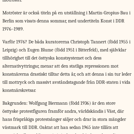
motröster.
Motröster är också titeln på en utställning i Martin-Gropius-Bau i
Berlin som visats denna sommar, med undertiteln Konst i DDR
1976–1989.
Varför 1976?
De båda kuratorerna Christoph Tannert (född 1955 i
Leipzig) och Eugen Blume (född 1951 i Bitterfeld), med självklar
tillhörighet till det östtyska konstsystemet och dess
alternativyttringar, menar att den statliga repressionen mot
konstnärerna drastiskt tilltar detta år, och att denna i sin tur leder
till mottryck och massivt avståndstagande från DDR-­staten i vida
konstnärskretsar.
Bakgrunden: Wolfgang Biermann (född 1936) är den store
östtyske protestfiguren framför andra, världskändis i Väst, där
hans frispråkiga protestsånger säljer och drar in stora mängder
västmark till DDR. Oaktat att han sedan 1965 inte tillåts att