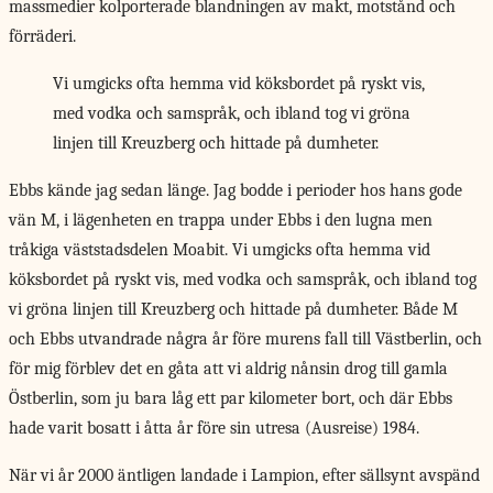
massmedier kolporterade blandningen av makt, motstånd och
förräderi.
Vi umgicks ofta hemma vid köksbordet på ryskt vis,
med vodka och samspråk, och ibland tog vi gröna
linjen till Kreuzberg och hittade på dumheter.
Ebbs kände jag
sedan länge. Jag bodde i perioder hos hans gode
vän M, i lägenheten en trappa under Ebbs i den lugna men
tråkiga väststadsdelen Moabit. Vi umgicks ofta hemma vid
köksbordet på ryskt vis, med vodka och samspråk, och ibland tog
vi gröna linjen till Kreuzberg och hittade på dumheter. Både M
och Ebbs utvandrade några år före murens fall till Västberlin, och
för mig förblev det en gåta att vi aldrig nånsin drog till gamla
Östberlin, som ju bara låg ett par kilometer bort, och där Ebbs
hade varit bosatt i åtta år före sin utresa (Ausreise) 1984.
När vi år 2000 äntligen landade i Lampion, efter sällsynt avspänd