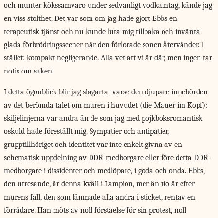
och munter kökssamvaro under sedvanligt vodkaintag, kände jag
en viss stolthet. Det var som om jag hade gjort Ebbs en
terapeutisk tjänst och nu kunde luta mig tillbaka och invänta
glada förbrödringsscener när den förlorade sonen återvänder. I
stället: kompakt negligerande. Alla vet att vi är där, men ingen tar
notis om saken.
I detta ögonblick blir jag slag­artat varse den djupare innebörden
av det berömda talet om muren i huvudet (die Mauer im Kopf):
skiljelinjerna var andra än de som jag med pojkboksromantisk
oskuld hade föreställt mig. Sympatier och antipatier,
grupptillhöriget och identitet var inte enkelt givna av en
schematisk uppdelning av DDR-medborgare eller före detta DDR-
medborgare i dissidenter och medlöpare, i goda och onda. Ebbs,
den ut­resande, är denna kväll i Lampion, mer än tio år efter
murens fall, den som lämnade alla andra i sticket, rentav en
förrädare. Han möts av noll förståelse för sin protest, noll