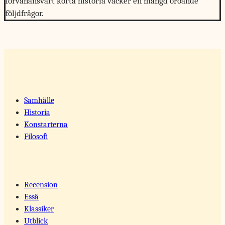
förvånansvärt korta historia väcker en mängd oroande
följdfrågor.
Samhälle
Historia
Konstarterna
Filosofi
Recension
Essä
Klassiker
Utblick