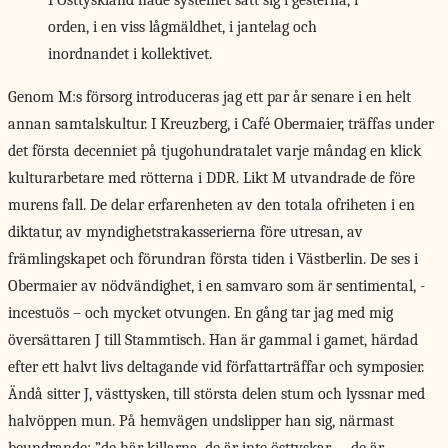
I Östtyskland hade systemet satt sig i gesterna, i
orden, i en viss lågmäldhet, i jantelag och
inordnandet i kollektivet.
Genom M:s försorg
introduceras jag ett par år senare i en helt
annan samtalskultur. I Kreuzberg, i Café Obermaier, träffas under
det första decenniet på tjugohundratalet varje måndag en klick
kulturarbetare med rötterna i DDR. Likt M utvandrade de före
murens fall. De delar erfarenheten av den totala ofriheten i en
diktatur, av myndighetstrakasserierna före utresan, av
främlingskapet och förundran första tiden i Västberlin. De ses i
Obermaier av nödvändighet, i en samvaro som är sentimental, ­
incestuös – och mycket otvungen. En gång tar jag med mig
översättaren J till Stammtisch. Han är gammal i gamet, härdad
efter ett halvt livs deltagande vid författarträffar och symposier.
Ändå sitter J, västtysken, till största delen stum och lyssnar med
halvöppen mun. På hemvägen undslipper han sig, närmast