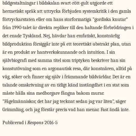
bildgestaltningar i bildskalan svart-rött-gult utgjorde ett
hermetiskt språk att uttrycka förbjuden systemkritik i den gamla
förtryckarstaten eller om hans storformatiga ”gordiska knutar”
från 1990-talet är direkta repliker till den haltande förbrödringen i
det enade Tyskland. Nej, hävdar han emfatiskt, konstnärlig
bildproduktion försiggår inte på ett teoretiskt-abstrakt plan, utan
är en produkt av hantverkskunnande och intuition. I sin
självbiografi med samma titel som triptyken beskriver han sin
konstutövning som en argonautisk resa, där konstnären, alltid på
väg, söker och finner sig själv i främmande bildvärldar. Det är en
talande omskrivning av en tidigt känd instängdhet i en stat som
måste hålla sina medborgare fångna bakom murar.
”Fågelmänniskor, det har jag tecknat sedan jag var liten”, säger
Grimmling, och jag förstår precis vad han menar. Fast ändå inte.
Publicerad i
Respons
2016-5