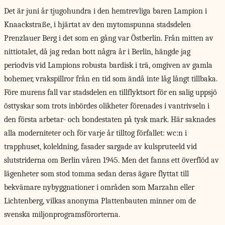
Det är juni år tjugohundra i den hemtrevliga baren Lampion i
Knaackstraße, i hjärtat av den mytomspunna stadsdelen
Prenzlauer Berg i det som en gång var Östberlin. Från mitten av
nittiotalet, då jag redan bott några år i Berlin, hängde jag
periodvis vid Lampions robusta bardisk i trä, omgiven av gamla
bohemer, vrakspillror från en tid som ändå inte låg långt tillbaka.
Före murens fall var stadsdelen en tillflyktsort för en salig uppsjö
östtyskar som trots inbördes olikheter förenades i vantrivseln i
den första arbetar- och bondestaten på tysk mark. Här saknades
alla moderniteter och för varje år tilltog förfallet: wc:n i
trapphuset, koleldning, fasader sargade av kulspruteeld vid
slutstriderna om Berlin våren 1945. Men det fanns ett överflöd av
lägenheter som stod tomma sedan deras ägare flyttat till
bekvämare nybyggnationer i områden som Marzahn eller
Lichtenberg, vilkas anonyma Plattenbauten minner om de
svenska miljonprogramsförorterna.