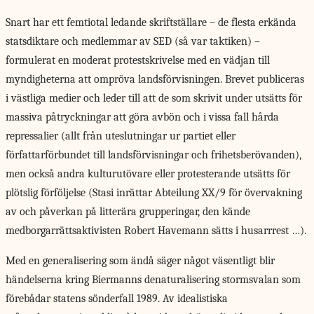
Snart har ett femtiotal ledande skriftställare – de flesta erkända
statsdiktare och medlemmar av SED (så var taktiken) –
formulerat en moderat protestskrivelse med en vädjan till
myndigheterna att ompröva landsförvisningen. Brevet publiceras
i västliga medier och leder till att de som skrivit under utsätts för
massiva påtryckningar att göra avbön och i vissa fall hårda
repre­ssalier (allt från uteslutningar ur partiet eller
författarförbundet till landsförvisningar och frihetsberövanden),
men också andra kulturutövare eller protesterande utsätts för
plötslig förföljelse (Stasi inrättar Abteilung XX/9 för övervakning
av och påverkan på litterära grupperingar, den kände
medborgarrättsaktivisten Robert Havemann sätts i husarrrest …).
Med en generalisering som ändå säger något väsentligt blir
händelserna kring Biermanns denaturalisering stormsvalan som
förebådar statens sönderfall 1989. Av idealistiska