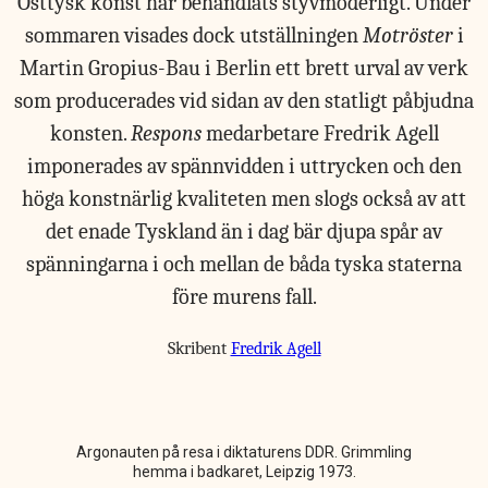
Östtysk konst har behandlats styvmoderligt. Under
sommaren visades dock utställningen
Motröster
i
Martin Gropius-Bau i Berlin ett brett urval av verk
som producerades vid sidan av den statligt påbjudna
konsten.
Respons
medarbetare Fredrik Agell
imponerades av spännvidden i uttrycken och den
höga konstnärlig kvaliteten men slogs också av att
det enade Tyskland än i dag bär djupa spår av
spänningarna i och mellan de båda tyska staterna
före murens fall.
Skribent
Fredrik Agell
Argonauten på resa i diktaturens DDR. Grimmling
hemma i badkaret, Leipzig 1973.