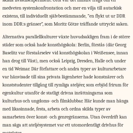
skilda livsstilsexperiment. Ofta var det mindre fråga om en
medveten systemkonfrontation och mer en vilja till autarkisk
existens, till individuellt självbestämmande, ”en flykt ut ur DDR
inom DDR:s gränser”, som Moritz Götze träffande uttryckt saken.
Alternativa parallellkulturer växte huvudsakligen fram i de större
städer som också hade konsthögskola: Berlin, förstås (där Georg
Baselitz var förstaårselev vid konsthögskolan i Weißensee, innan
han drog till Väst), men också Leipzig, Dresden, Halle och under
en tid Weimar. Där författare och andra typer av kulturarbetare
var hänvisade till sina privata lägenheter hade konstnärer och
konststudenter tillgång till rymliga ateljéer, som erbjöd frirum för
egenkultur utanför de statligt drivna inrättningarna som
kulturhus och ungdoms- och filmklubbar. Här kunde man hänga
med likasinnade, festa, arbeta och ordna skilda typer av
samarbeten över konst- och genregränserna. Utan överdrift kan
man säga att ateljésystemet var ett utomordentligt drivhus för