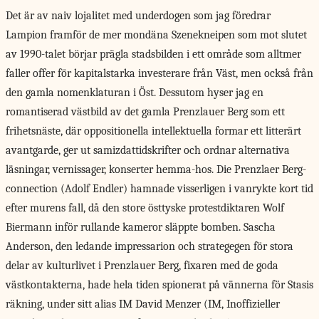
Det är av naiv lojalitet med underdogen som jag föredrar
Lampion framför de mer mondäna Szenekneipen som mot slutet
av 1990-talet börjar prägla stadsbilden i ett område som alltmer
faller offer för kapitalstarka investerare från Väst, men också från
den gamla nomenklaturan i Öst. Dessutom hyser jag en
romantiserad västbild av det gamla Prenzlauer Berg som ett
frihetsnäste, där oppositionella intellektuella formar ett litterärt
avantgarde, ger ut samizdattidskrifter och ordnar alternativa
läsningar, vernissager, konserter hemma-hos. Die Prenzlaer Berg-
connection (Adolf Endler) hamnade visserligen i vanrykte kort tid
efter murens fall, då den store östtyske protestdiktaren Wolf
Biermann inför rullande kameror släppte bomben. Sascha
Anderson, den ledande impressarion och strategegen för stora
delar av kulturlivet i Prenzlauer Berg, fixaren med de goda
västkontakterna, hade hela tiden spionerat på vännerna för Stasis
räkning, under sitt alias IM David Menzer (IM, Inoffizieller