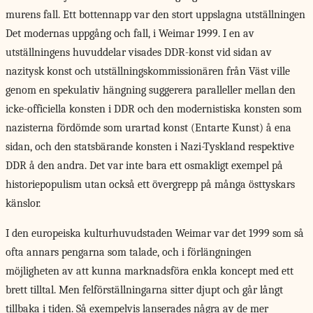
murens fall. Ett bottennapp var den stort uppslagna utställningen
Det modernas uppgång och fall, i Weimar 1999. I en av
utställningens huvuddelar visades DDR-konst vid sidan av
nazitysk konst och utställningskommissionären från Väst ville
genom en spekulativ hängning suggerera paralleller mellan den
icke-officiella konsten i DDR och den modernistiska konsten som
nazisterna fördömde som urartad konst (Entarte Kunst) å ena
sidan, och den statsbärande konsten i Nazi-Tyskland respektive
DDR å den andra. Det var inte bara ett osmakligt exempel på
historiepopulism utan också ett övergrepp på många östtyskars
känslor.
I den europeiska kulturhuvud­staden Weimar var det 1999 som så
ofta annars pengarna som talade, och i förlängningen
möjligheten av att kunna marknadsföra enkla koncept med ett
brett tilltal. Men felförställningarna sitter djupt och går långt
tillbaka i tiden. Så exempelvis lanserades några av de mer