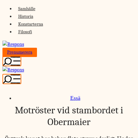
Skip
Samhälle
to
Historia
content
Konstarterna
Filosofi
Prenumerera
Essä
Motröster vid stambordet i
Obermaier