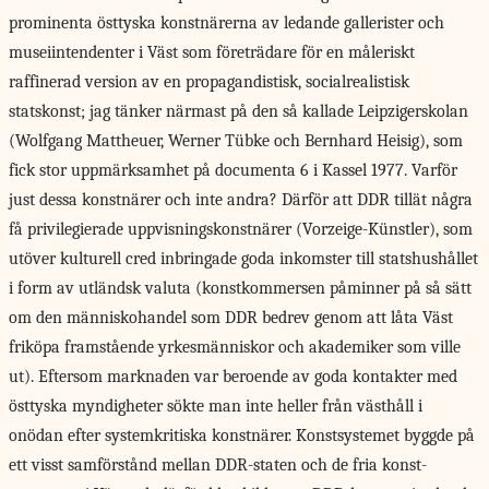
prominenta östtyska konstnärerna av ledande gallerister och
museiintendenter i Väst som företrädare för en måleriskt
raffinerad version av en propagandistisk, socialrealistisk
statskonst; jag tänker närmast på den så ­kallade Leipzigerskolan
(Wolfgang Mattheuer, Werner Tübke och Bernhard Heisig), som
fick stor uppmärksamhet på documenta 6 i Kassel 1977. Varför
just dessa konstnärer och inte andra? Därför att DDR tillät några
få privilegierade uppvisningskonstnärer (Vorzeige-Künstler), som
utöver kulturell cred inbringade goda inkomster till statshushållet
i form av utländsk valuta (konstkommersen påminner på så sätt
om den människohandel som DDR bedrev genom att låta Väst
friköpa framstående yrkesmänniskor och akademiker som ville
ut). Eftersom marknaden var beroende av goda kontakter med
östtyska myndigheter sökte man inte heller från västhåll i
onödan efter systemkritiska konstnärer. Konstsystemet byggde på
ett visst samförstånd mellan DDR-staten och de fria konst­