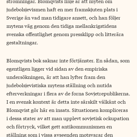
strömningar. Blomqvists linje är att myten om
judebolsjevismen haft en mer framskjuten plats i
Sverige än vad man tidigare ansett, och han följer
mytens väg genom den tidiga mellankrigstidens
svenska offentlighet genom pressklipp och litterära
gestaltningar.
Blomqvists bok saknar inte förtjänster. En sådan, som
egentligen ligger vid sidan av den empiriska
undersökningen, är att han lyfter fram den
judebolsjevistiska mytens ställning och nutida
efterverkningar i flera av de forna Sovjetrepublikerna.
I en svensk kontext är detta inte särskilt välkänt och
Blomqvist gör här en insats. Situationen kompliceras
i dessa stater av att man upplevt sovjetisk ockupation
och förtryck, vilket gett antikommunismen en
ställning som i vissa avseenden motsvarar den