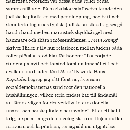
nazistiska retoriken var dessa båda roller också
sammanflätade. På nazistiska valaffischer kunde den
judiske kapitalisten med penningpung, hög hatt och
skämteckningarnas typiskt judiska ansiktsdrag ses gå
hand i hand med en marxistisk skyddsängel med
hammare och skära i mössemblemet. I
Mein Kampf
skriver Hitler själv hur relationen mellan judens båda
roller plötsligt stod klar för honom: ”Jag började
studera på nytt och förstod först nu innehållet i och
avsikten med juden Karl Marx’ livsverk. Hans
Kapitalet
begrep jag rätt först nu, ävensom
socialdemokraternas strid mot den nationella
hushållningen, vilken strid endast har till ändamål
att jämna vägen för det verkligt internationella
finans- och börskapitalets herravälde”. Efter ett kallt
krig, utspelat längs den ideologiska frontlinjen mellan
marxism och kapitalism, ter sig sådana utgjutelser