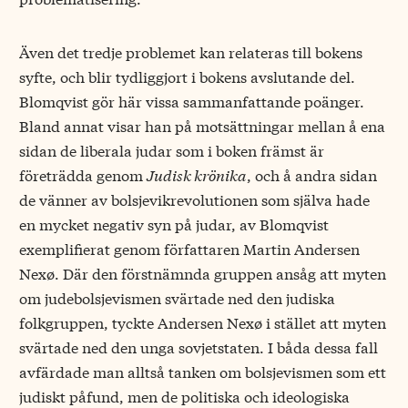
Även det tredje problemet kan relateras till bokens
syfte, och blir tydliggjort i bokens avslutande del.
Blomqvist gör här vissa sammanfattande poänger.
Bland annat visar han på motsättningar mellan å ena
sidan de liberala judar som i boken främst är
företrädda genom
Judisk krönika
, och å andra sidan
de vänner av bolsjevikrevolutionen som själva hade
en mycket negativ syn på judar, av Blomqvist
exemplifierat genom författaren Martin Andersen
Nexø. Där den förstnämnda gruppen ansåg att myten
om judebolsjevismen svärtade ned den judiska
folkgruppen, tyckte Andersen Nexø i stället att myten
svärtade ned den unga sovjetstaten. I båda dessa fall
avfärdade man alltså tanken om bolsjevismen som ett
judiskt påfund, men de politiska och ideologiska