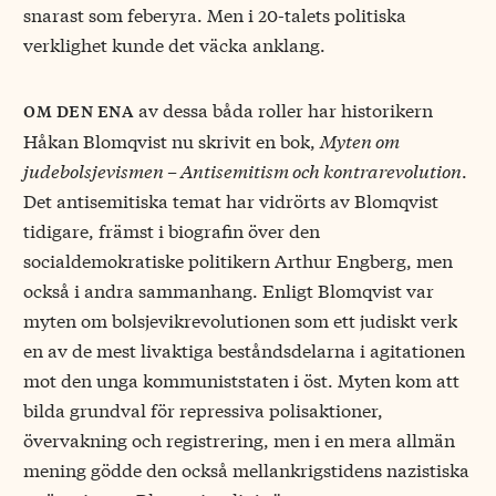
snarast som feberyra. Men i 20-talets politiska
verklighet kunde det väcka anklang.
av dessa båda roller har historikern
om den ena
Håkan Blomqvist nu skrivit en bok,
Myten om
judebolsjevismen – Antisemitism och kontrarevolution
.
Det antisemitiska temat har vidrörts av Blomqvist
tidigare, främst i biografin över den
socialdemokratiske politikern Arthur Engberg, men
också i andra sammanhang. Enligt Blomqvist var
myten om bolsjevikrevolutionen som ett judiskt verk
en av de mest livaktiga beståndsdelarna i agitationen
mot den unga kommuniststaten i öst. Myten kom att
bilda grundval för repressiva polisaktioner,
övervakning och registrering, men i en mera allmän
mening gödde den också mellankrigstidens nazistiska