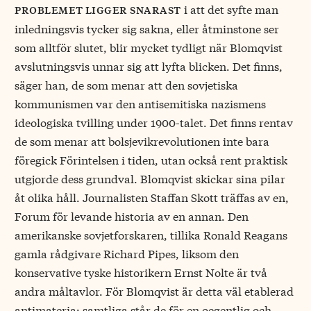
i att det syfte man
problemet ligger snarast
inledningsvis tycker sig sakna, eller åtminstone ser
som alltför slutet, blir mycket tydligt när Blomqvist
avslutningsvis unnar sig att lyfta blicken. Det finns,
säger han, de som menar att den sovjetiska
kommunismen var den antisemitiska nazismens
ideologiska tvilling under 1900-talet. Det finns rentav
de som menar att bolsjevikrevolutionen inte bara
föregick Förintelsen i tiden, utan också rent praktisk
utgjorde dess grundval. Blomqvist skickar sina pilar
åt olika håll. Journalisten Staffan Skott träffas av en,
Forum för levande historia av en annan. Den
amerikanske sovjetforskaren, tillika Ronald Reagans
gamla rådgivare Richard Pipes, liksom den
konservative tyske historikern Ernst Nolte är två
andra måltavlor. För Blomqvist är detta väl etablerad
antimateria: samtliga står de för en oegentlig och