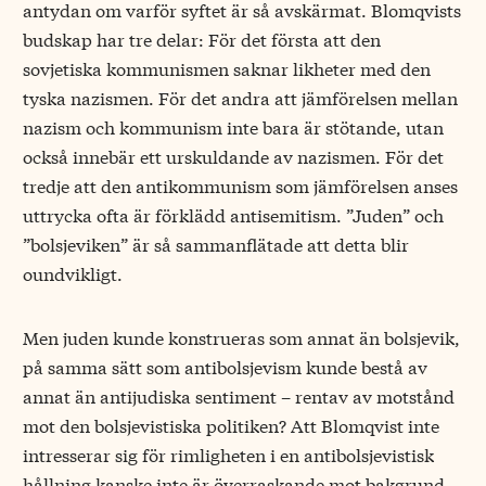
antydan om varför syftet är så avskärmat. Blomqvists
budskap har tre delar: För det första att den
sovjetiska kommunismen saknar likheter med den
tyska nazismen. För det andra att jämförelsen mellan
nazism och kommunism inte bara är stötande, utan
också innebär ett urskuldande av nazismen. För det
tredje att den antikommunism som jämförelsen anses
uttrycka ofta är förklädd antisemitism. ”Juden” och
”bolsjeviken” är så sammanflätade att detta blir
oundvikligt.
Men juden kunde konstrueras som annat än bolsjevik,
på samma sätt som antibolsjevism kunde bestå av
annat än antijudiska sentiment – rentav av motstånd
mot den bolsjevistiska politiken? Att Blomqvist inte
intresserar sig för rimligheten i en antibolsjevistisk
hållning kanske inte är överraskande mot bakgrund