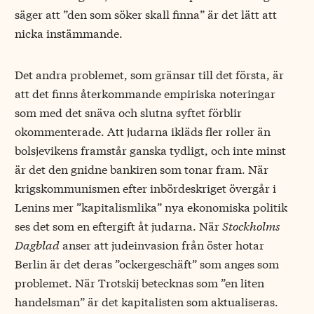
säger att ”den som söker skall finna” är det lätt att
nicka instämmande.
Det andra problemet, som gränsar till det första, är
att det finns återkommande empiriska noteringar
som med det snäva och slutna syftet förblir
okommenterade. Att judarna ikläds fler roller än
bolsjevikens framstår ganska tydligt, och inte minst
är det den gnidne bankiren som tonar fram. När
krigskommunismen efter inbördeskriget övergår i
Lenins mer ”kapitalismlika” nya ekonomiska politik
ses det som en eftergift åt judarna. När
Stockholms
Dagblad
anser att judeinvasion från öster hotar
Berlin är det deras ”ockergeschäft” som anges som
problemet. När Trotskij betecknas som ”en liten
handelsman” är det kapitalisten som aktualiseras.