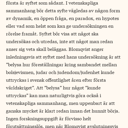
första är syftet som sådant. I vetenskapliga
sammanhang bör detta syfte vägledas av någon form
av dynamik, en öppen fråga, en paradox, en hypotes
eller vad som helst som kan ge undersökningen en
rörelse framåt. Syftet bör visa att något ska
undersökas och utredas, inte att något man redan
anser sig veta skall beläggas. Blomqvist anger
inledningsvis att syftet med hans undersökning är att
”belysa hur föreställningar kring sambandet mellan
bolsjevismen, judar och judendom/judenhet kunde
uttryckas i svensk offentlighet åren efter första
världskriget”. Att ”belysa” hur något ”kunde
uttryckas” kan man naturligtvis göra också i
vetenskapliga sammanhang, men uppenbart är att
ganska mycket är klart redan innan det hunnit börja.
Ingen forskningsuppgift är förvisso helt
förutsättningslös, men när Blomqvist avslutningsvis