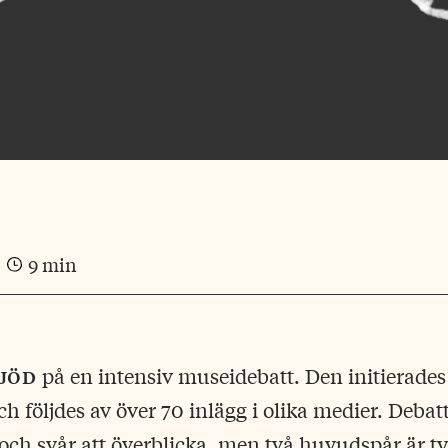
9 min
bjöd
på en intensiv museidebatt. Den initierade
ch följdes av över 70 inlägg i olika medier. Debat
ch svår att överblicka, men två huvudspår är tyd