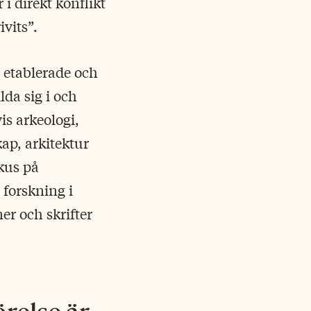
 i direkt konflikt
vits”.
t etablerade och
da sig i och
is arkeologi,
kap, arkitektur
kus på
 forskning i
er och skrifter