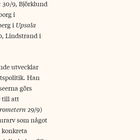
n
30/9, Björklund
borg i
erg i
Upsala
0, Lindstrand i
nde utvecklar
tspolitik. Han
useerna görs
till att
rometern
29/9)
lturarv som något
d konkreta