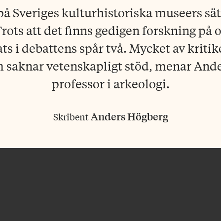
på Sveriges kulturhistoriska museers sätt
Trots att det finns gedigen forskning på
ts i debattens spår två. Mycket av kriti
om saknar vetenskapligt stöd, menar And
professor i arkeologi.
Anders Högberg
Skribent