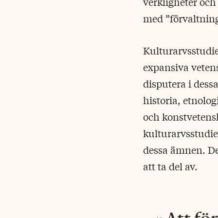
verkligheter och 
med ”förvaltning
Kulturarvsstudie
expansiva vetens
disputera i dess
historia, etnolo
och konstvetens
kulturarvsstudie
dessa ämnen. Det
att ta del av.