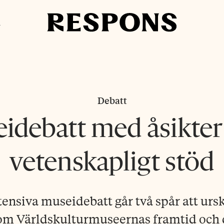
i
Debatt
idebatt med åsikter
vetenskapligt stöd
tensiva museidebatt går två spår att ursk
om Världskulturmuseernas framtid och 