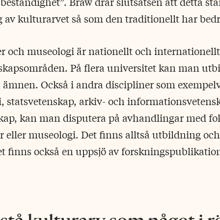
beständighet”. Braw drar slutsatsen att detta står
 av kulturarvet så som den traditionellt har bedri
r och museologi är nationellt och internationell
kapsområden. På flera universitet kan man utbil
a ämnen. Också i andra discipliner som exempelv
gi, statsvetenskap, arkiv- och informationsvetens
kap, kan man disputera på avhandlingar med fo
r eller museologi. Det finns alltså utbildning och
 finns också en uppsjö av forskningspublikation