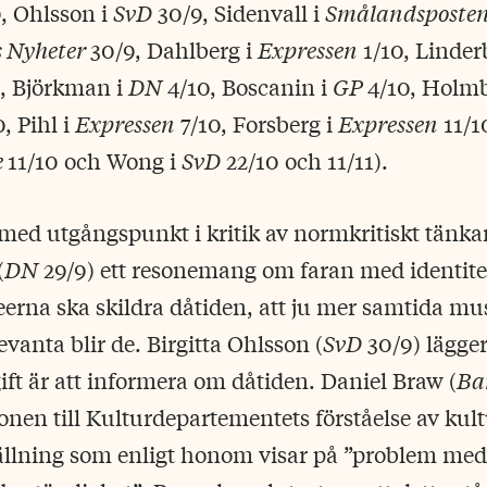
, Ohlsson i
SvD
30/9, Sidenvall i
Smålandsposte
 Nyheter
30/9, Dahlberg i
Expressen
1/10, Linder
, Björkman i
DN
4/10, Boscanin i
GP
4/10, Holmb
, Pihl i
Expressen
7/10, Forsberg i
Expressen
11/1
e
11/10 och Wong i
SvD
22/10 och 11/11).
med utgångspunkt i kritik av normkritiskt tänka
(
DN
29/9) ett resonemang om faran med identite
seerna ska skildra dåtiden, att ju mer samtida m
vanta blir de. Birgitta Ohlsson (
SvD
30/9) lägger 
t är att informera om dåtiden. Daniel Braw (
Ba
onen till Kulturdepartementets förståelse av ku
ställning som enligt honom visar på ”problem me