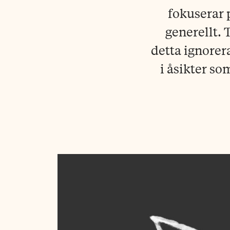
fokuserar 
generellt. 
detta ignorera
i åsikter s