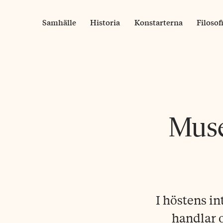
Skip
to
Samhälle
Historia
Konstarterna
Filosof
content
Muse
I höstens in
handlar 