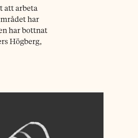
 att arbeta
 området har
ken har bottnat
ers Högberg,