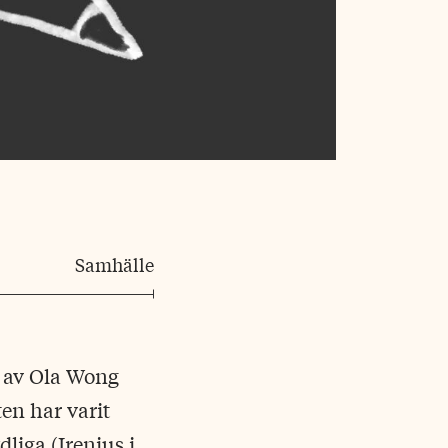
Samhälle
s av Ola Wong
ten har varit
liga (Irenius i