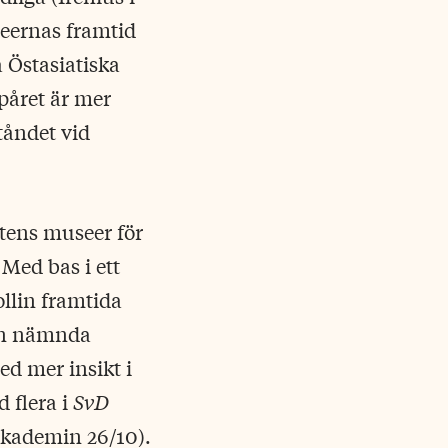
seernas framtid
Östasiatiska
påret är mer
tåndet vid
atens museer för
 Med bas i ett
llin framtida
an nämnda
d mer insikt i
 flera i
SvD
akademin 26/10).