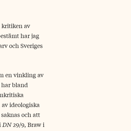
 kritiken av
estämt har jag
rarv och Sveriges
om en vinkling av
a har bland
mkritiska
 av ideologiska
 saknas och att
i
DN
29/9, Braw i