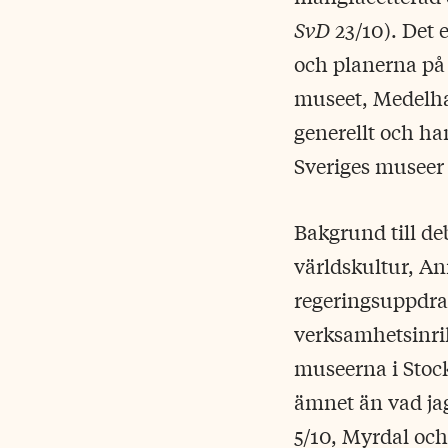
SvD
23/10). Det 
och planerna på
museet, Medelha
generellt och ha
Sveriges museer i
Bakgrund till de
världskultur, An
regeringsuppdra
verksamhetsinri
museerna i Stock
ämnet än vad ja
5/10, Myrdal oc