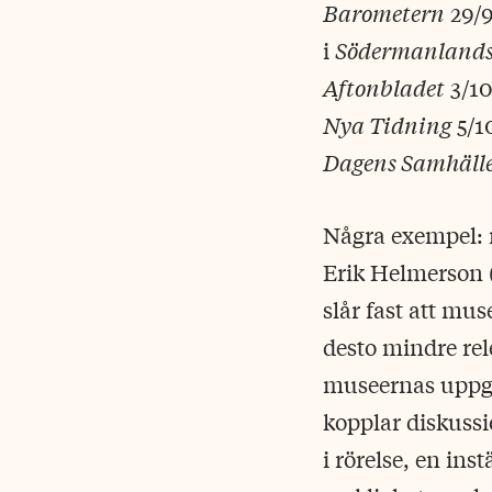
Barometern
29/9
i
Södermanlands
Aftonbladet
3/10
Nya Tidning
5/10
Dagens Samhäll
Några exempel: 
Erik Helmerson 
slår fast att mu
desto mindre rele
museernas uppgif
kopplar diskussi
i rörelse, en in