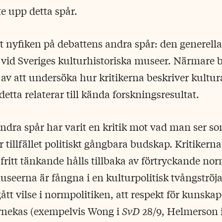
te upp detta spår.
it nyfiken på debattens andra spår: den generella
vid Sveriges kulturhistoriska museer. Närmare b
d av att undersöka hur kritikerna beskriver kultu
etta relaterar till kända forskningsresultat.
 andra spår har varit en kritik mot vad man ser s
ör tillfället politiskt gångbara budskap. Kritikern
fritt tänkande hålls tillbaka av förtryckande nor
museerna är fångna i en kulturpolitisk tvångströja
tt vilse i normpolitiken, att respekt för kunskap
örnekas (exempelvis Wong i
SvD
28/9, Helmerson 