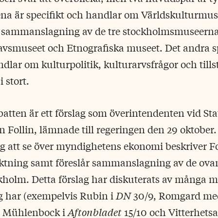
ena är specifikt och handlar om Världskulturmu
 sammanslagning av de tre stockholmsmuseerna 
vsmuseet och Etnografiska museet. Det andra s
ndlar om kulturpolitik, kulturarvsfrågor och tills
 stort.
batten är ett förslag som överintendenten vid St
n Follin, lämnade till regeringen den 29 oktober.
g att se över myndighetens ekonomi beskriver Fo
ktning samt föreslår sammanslagning av de ov
holm. Detta förslag har diskuterats av många me
g har (exempelvis Rubin i
DN
30/9, Romgard med
h Mühlenbock i
Aftonbladet
15/10 och Vitterhets