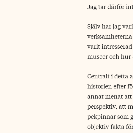
Jag tar därför in
Själv har jag var
verksamheterna 
varit intressera
museer och hur d
Centralt i detta
historien efter f
annat menat att 
perspektiv, att 
pekpinnar som gå
objektiv fakta f