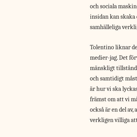
och sociala maskine
insidan kan skaka 
samhälleliga verkli
Tolentino liknar d
medier-jag. Det för
mänskligt tillstån
och samtidigt måste
är hur vi ska lycka
främst om att vi må
också är en del av,
verkligen villiga a