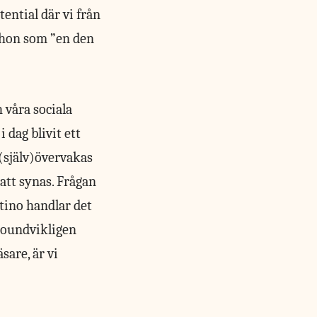
ential där vi från
 hon som ”en den
 våra sociala
 dag blivit ett
(själv)övervakas
att synas. Frågan
ntino handlar det
i oundvikligen
sare, är vi