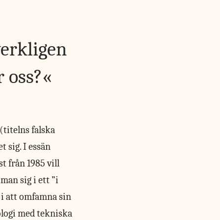
verkligen
r oss?
titelns falska
t sig. I essän
t från 1985 vill
man sig i ett ”i
r i att omfamna sin
ologi med tekniska