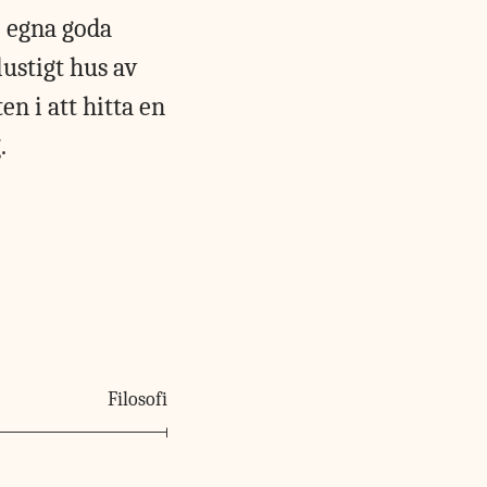
e egna goda
lustigt hus av
en i att hitta en
.
Filosofi