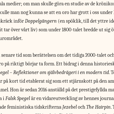
ciala medier; om man skulle göra en studie av de kröniko
kulle man nog kunna se att en oro har grott i oss under l
kräck inför
Doppelgängern
(en spöklik, till det yttre i
bit tar över vårt liv) som under 1800-talet bredde ut sig 
turområdet.
 senare tid som berättelsen om det tidiga 2000-talet oc
o på riktigt börjar ta form. Ett bidrag i denna histories
pegel – Reflektioner om självbedrägeri i en modern tid
. 
år på kort tid etablerat sig som ett stjärnskott på den 
mmel. Hon är sedan 2016 anställd på det prestigefyllda m
a i
Falsk Spegel
är en vidareutveckling av hennes journal
ade feministiska tidskrifterna
Jezebel
och
The Hairpin
.