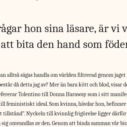
ågar hon sina läsare, är vi 
a att bita den hand som föde
an alltså sägas handla om världen filtrerad genom jaget (
estår då detta jag av? Mer än bara kött och blod, visar de
efererar Tolentino till Donna Haraway som i sitt manifes
ll feministiskt ideal. Som kvinna, hävdar hon, befinner 
tillstånd”. Nyckeln till kvinnlig frigörelse ligger därfö
a sig omvandlas av den. Genom att binda samman vår bi