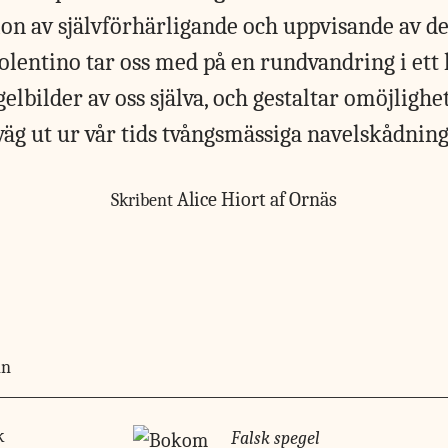
n av självförhärligande och uppvisande av d
olentino tar oss med på en rundvandring i ett 
lbilder av oss själva, och gestaltar omöjlighet
väg ut ur vår tids tvångsmässiga navelskådning
Alice Hiort af Ornäs
Skribent
in
k
Falsk spegel