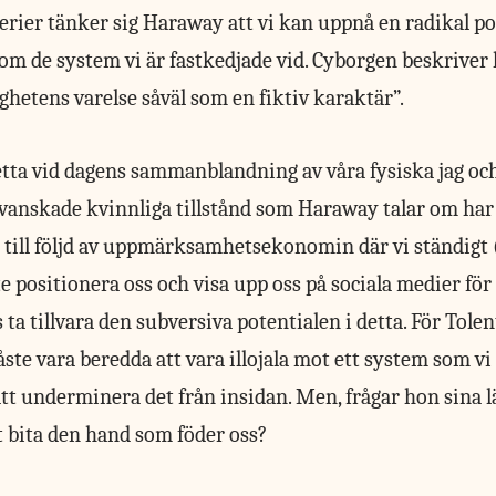
rier tänker sig Haraway att vi kan uppnå en radikal pot
om de system vi är fastkedjade vid. Cyborgen beskriver
ghetens varelse såväl som en fiktiv karaktär”.
etta vid dagens sammanblandning av våra fysiska jag och
vanskade kvinnliga tillstånd som Haraway talar om har i
d till följd av uppmärksamhetsekonomin där vi ständigt 
 positionera oss och visa upp oss på sociala medier för 
s ta tillvara den subversiva potentialen i detta. För Tole
ste vara beredda att vara illojala mot ett system som v
 att underminera det från insidan. Men, frågar hon sina lä
tt bita den hand som föder oss?