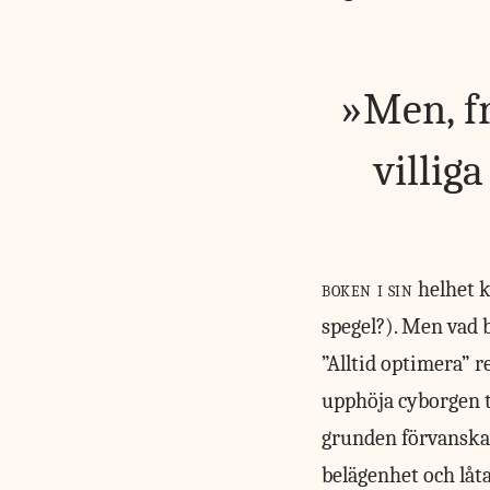
Men, fr
villig
boken i sin
helhet k
spegel?). Men vad b
”Alltid optimera” r
upphöja cyborgen ti
grunden förvanskat 
belägenhet och låt