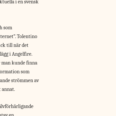
ktuella i en svensk
ch som
ternet”. Tolentino
ck till när det
ägg i Angelfire.
r man kunde finna
nformation som
sinande strömmen av
t annat.
älvförhärligande
ntav en