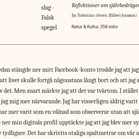
Reflektioner om självbedräger
Jia Tolentino (övers. Hillevi Jonsson)
Natur & Kultur, 358 sidor
sedan stängde ner mitt Facebook-konto trodde jag att ja
 att livet skulle fortgå någonstans långt bort och att jag 
av det. Men snart märkte jag att det var tvärtom. I ställe
ag mig mer närvarande. Jag har visserligen aldrig varit 
 har mer varit som en vålnad som observerar utan att sjä
ner min digitala profil upptäckte jag att jag blev mer syn
 tydligare. Det har skrivits otaliga spaltmetrar om vår