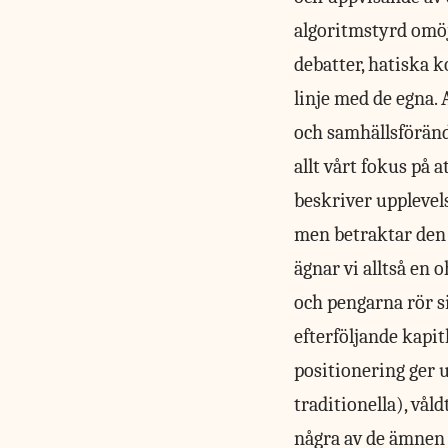
algoritmstyrd omö
debatter, hatiska k
linje med de egna. 
och samhällsförändr
allt vårt fokus på 
beskriver upplevels
men betraktar den g
ägnar vi alltså en 
och pengarna rör si
efterföljande kapi
positionering ger 
traditionella), vå
några av de ämnen 