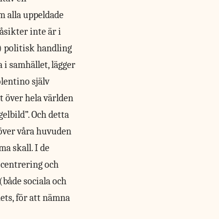
m alla uppeldade
sikter inte är i
) politisk handling
 i samhället, lägger
lentino själv
t över hela världen
elbild”. Och detta
s över våra huvuden
a skall. I de
-centrering och
(både sociala och
ets, för att nämna