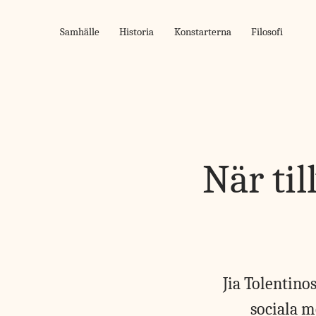
Skip
to
Samhälle
Historia
Konstarterna
Filosofi
content
När ti
Jia Tolentinos
sociala m