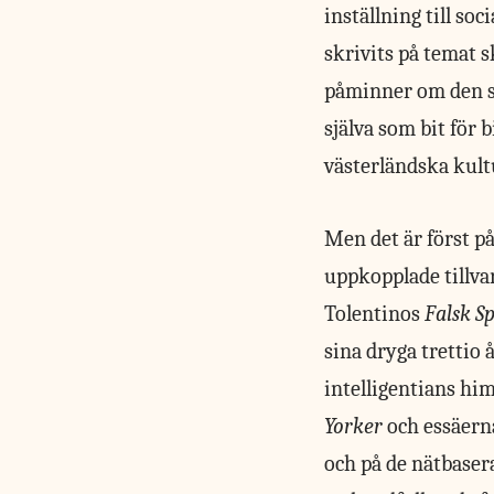
inställning till so
skrivits på temat s
påminner om den s
själva som bit för 
västerländska kul
Men det är först på
uppkopplade tillvar
Tolentinos
Falsk S
sina dryga trettio 
intelligentians hi
Yorker
och essäern
och på de nätbaser