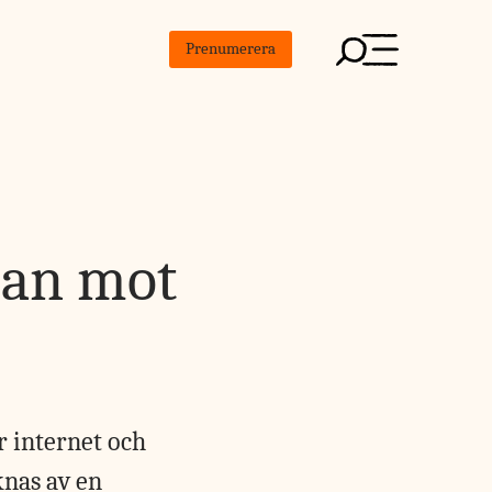
Prenumerera
man mot
ur internet och
knas av en