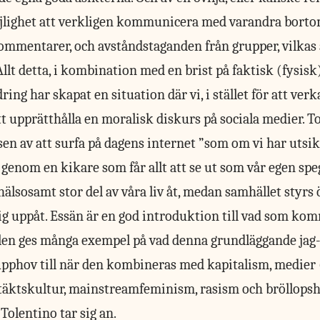
jlighet att verkligen kommunicera med varandra borto
ommentarer, och avståndstaganden från grupper, vilkas å
Allt detta, i kombination med en brist på faktisk (fysisk
ing har skapat en situation där vi, i stället för att verka
att upprätthålla en moralisk diskurs på sociala medier. To
en av att surfa på dagens internet ”som om vi har utsik
enom en kikare som får allt att se ut som vår egen speg
ohälsosamt stor del av våra liv åt, medan samhället styr
g uppåt. Essän är en god introduktion till vad som komm
tlen ges många exempel på vad denna grundläggande jag
upphov till när den kombineras med kapitalism, medier 
ldtäktskultur, mainstreamfeminism, rasism och bröllopsh
Tolentino tar sig an.