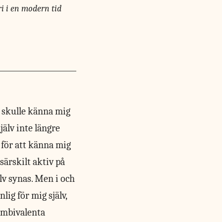
i i en modern tid
g skulle känna mig
själv inte längre
t för att känna mig
särskilt aktiv på
lv synas. Men i och
lig för mig själv,
 ambivalenta