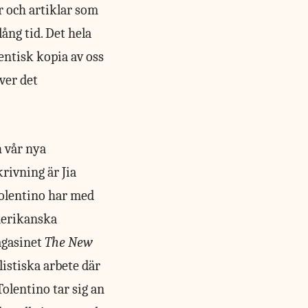
r och artiklar som
ång tid. Det hela
dentisk kopia av oss
över det
h vår nya
krivning är Jia
Tolentino har med
amerikanska
agasinet
The New
istiska arbete där
 Tolentino tar sig an