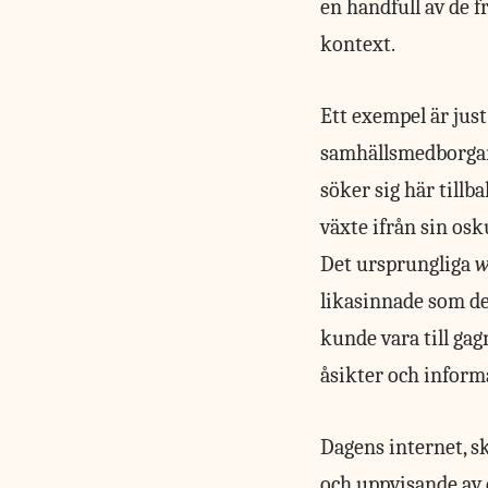
en handfull av de f
kontext.
Ett exempel är jus
samhällsmedborgare
söker sig här tillba
växte ifrån sin os
Det ursprungliga
w
likasinnade som de
kunde vara till gag
åsikter och informa
Dagens internet, s
och uppvisande av d