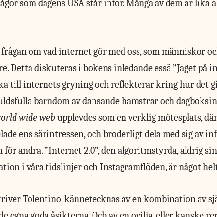
rågor som dagens USA står inför. Många av dem är lika a
t frågan om vad internet gör med oss, som människor o
. Detta diskuteras i bokens inledande essä ”Jaget på in
ka till internets gryning och reflekterar kring hur det gi
kuldsfulla barndom av dansande hamstrar och dagboksinl
orld wide web
upplevdes som en verklig mötesplats, dä
lade ens särintressen, och broderligt dela med sig av i
n för andra. ”Internet 2.0”, den algoritmstyrda, aldrig 
tion i våra tidslinjer och Instagramflöden, är något hel
kriver Tolentino, kännetecknas av en kombination av sj
e egna goda åsikterna. Och av en ovilja, eller kanske re