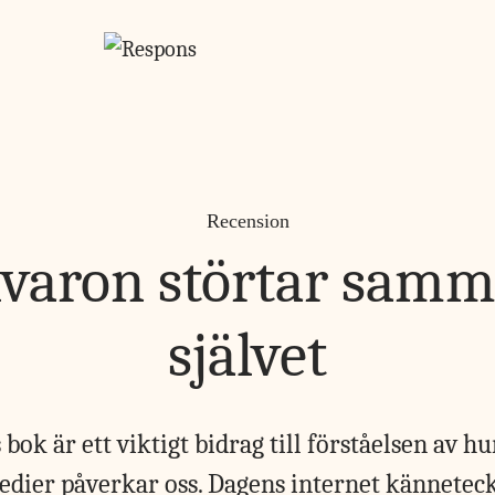
Recension
llvaron störtar sam
självet
 bok är ett viktigt bidrag till förståelsen av h
edier påverkar oss. Dagens internet kännetec