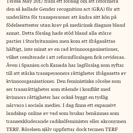
Teresa May 2017 fram ett förslag om att reformera
den så kallade Gender recognition act (GRA) för att
underlätta för transpersoner att ändra sitt kön på
födelseattester utan krav på medicinsk diagnos bland
annat. Detta förslag hade stöd bland alla större
partier i Storbritannien men kom att ifrågasättas
häftigt, inte minst av en rad kvinnoorganisationer,
vilket resulterade i att reformförslagen fick revideras.
Även i Spanien och Kanada har lagförslag som syftar
till att stärka transpersoners rättigheter ifrågasatts av
kvinnoorganisationer. Den feministiska rörelse som
ser transrättigheter som stående i konflikt med
kvinnors rättigheter har också byggt en tydlig
närvaro i sociala medier. I dag finns ett expansivt
landskap online av vad som brukar benämnas som
transexkluderande radikalfeminister eller akronymen
TERF. Rörelsen själv uppfattar dock termen TERF