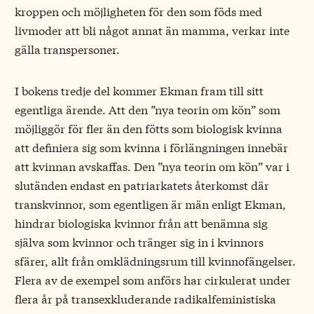
kroppen och möjligheten för den som föds med
livmoder att bli något annat än mamma, verkar inte
gälla transpersoner.
I bokens tredje del kommer Ekman fram till sitt
egentliga ärende. Att den ”nya teorin om kön” som
möjliggör för fler än den fötts som biologisk kvinna
att definiera sig som kvinna i förlängningen innebär
att kvinnan avskaffas. Den ”nya teorin om kön” var i
slutänden endast en patriarkatets återkomst där
transkvinnor, som egentligen är män enligt Ekman,
hindrar biologiska kvinnor från att benämna sig
själva som kvinnor och tränger sig in i kvinnors
sfärer, allt från omklädningsrum till kvinnofängelser.
Flera av de exempel som anförs har cirkulerat under
flera år på transexkluderande radikalfeministiska