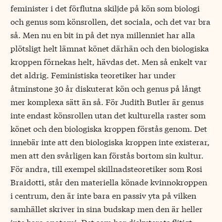
feminister i det förflutna skiljde på kön som biologi
och genus som könsrollen, det sociala, och det var bra
så. Men nu en bit in på det nya millenniet har alla
plötsligt helt lämnat könet därhän och den biologiska
kroppen förnekas helt, hävdas det. Men så enkelt var
det aldrig. Feministiska teoretiker har under
åtminstone 30 år diskuterat kön och genus på långt
mer komplexa sätt än så. För Judith Butler är genus
inte endast könsrollen utan det kulturella raster som
könet och den biologiska kroppen förstås genom. Det
innebär inte att den biologiska kroppen inte existerar,
men att den svårligen kan förstås bortom sin kultur.
För andra, till exempel skillnadsteoretiker som Rosi
Braidotti, står den materiella könade kvinnokroppen
i centrum, den är inte bara en passiv yta på vilken
samhället skriver in sina budskap men den är heller
inte bara anatomi. Det som har diskuterats flitigt