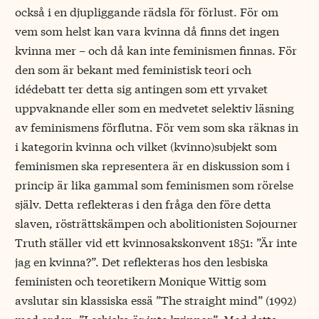
också i en djupliggande rädsla för förlust. För om
vem som helst kan vara kvinna då finns det ingen
kvinna mer – och då kan inte feminismen finnas. För
den som är bekant med feministisk teori och
idédebatt ter detta sig antingen som ett yrvaket
uppvaknande eller som en medvetet selektiv läsning
av feminismens förflutna. För vem som ska räknas in
i kategorin kvinna och vilket (kvinno)subjekt som
feminismen ska representera är en diskussion som i
princip är lika gammal som feminismen som rörelse
själv. Detta reflekteras i den fråga den före detta
slaven, rösträttskämpen och abolitionisten Sojourner
Truth ställer vid ett kvinnosakskonvent 1851: ”Är inte
jag en kvinna?”. Det reflekteras hos den lesbiska
feministen och teoretikern Monique Wittig som
avslutar sin klassiska essä ”The straight mind” (1992)
med orden: ”Lesbiska är inte kvinnor”. Med detta