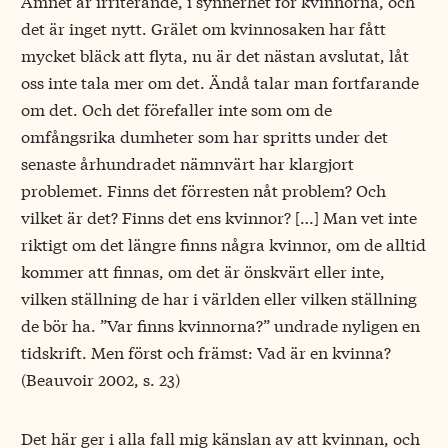
Ämnet är irriterande, i synnerhet för kvinnorna, och
det är inget nytt. Grälet om kvinnosaken har fått
mycket bläck att flyta, nu är det nästan avslutat, låt
oss inte tala mer om det. Ändå talar man fortfarande
om det. Och det förefaller inte som om de
omfångsrika dumheter som har spritts under det
senaste århundradet nämnvärt har klargjort
problemet. Finns det förresten nåt problem? Och
vilket är det? Finns det ens kvinnor? […] Man vet inte
riktigt om det längre finns några kvinnor, om de alltid
kommer att finnas, om det är önskvärt eller inte,
vilken ställning de har i världen eller vilken ställning
de bör ha. ”Var finns kvinnorna?” undrade nyligen en
tidskrift. Men först och främst: Vad är en kvinna?
(Beauvoir 2002, s. 23)
Det här ger i alla fall mig känslan av att kvinnan, och