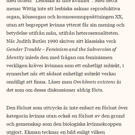
menar Wittig inte att lesbiska saknar reproduktiva
organ, könsorgan och kromosomuppsättningen XX,
utan att begreppet kvinna ytterst får sin mening och
betydelse utifrån män, utifrån heterosexualiteten.
När Judith Butler 1990 skriver sitt klassiska verk
Gender Trouble – Feminism and the Subversion of
Identity
inleds den med frågan om feminismen
verkligen kräver kvinnan som ett enhetligt subjekt, i
synnerhet när ett sådant enhetligt subjekt verkar
omöjligt att finna. Läser man
Om könets existens
är
det som om dessa diskussioner aldrig förts.
Den förlust som uttrycks är inte enbart en förlust över
kategorin kvinna utan också en förlust av den grund
och gemenskap som den biologiska kvinnokroppen
utgjort. Ekman tecknar en bild enligt vilken