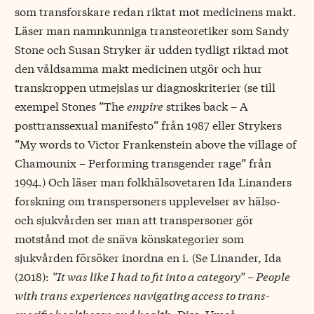
som transforskare redan riktat mot medicinens makt.
Läser man namnkunniga transteoretiker som Sandy
Stone och Susan Stryker är udden tydligt riktad mot
den våldsamma makt medicinen utgör och hur
transkroppen utmejslas ur diagnoskriterier (se till
exempel Stones
”The
empire
strikes back – A
posttranssexual manifesto”
från 1987 eller Strykers
”My words to Victor Frankenstein above the village of
Chamounix – Performing transgender rage”
från
1994.) Och läser man folkhälsovetaren Ida Linanders
forskning om transpersoners upplevelser av hälso-
och sjukvården ser man att transpersoner gör
motstånd mot de snäva könskategorier som
sjukvården försöker inordna en i. (Se Linander, Ida
(2018):
”It was like I had to fit into a category” – People
with trans experiences navigating access to trans-
specific healthcare and health
. Diss. Umeå