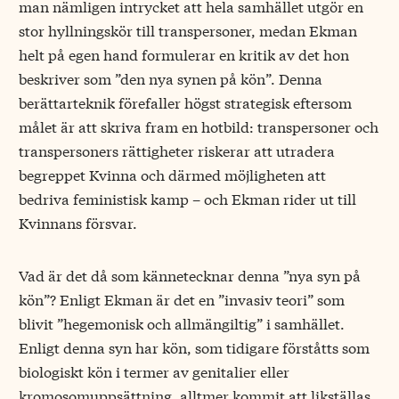
man nämligen intrycket att hela samhället utgör en
stor hyllningskör till transpersoner, medan Ekman
helt på egen hand formulerar en kritik av det hon
beskriver som ”den nya synen på kön”. Denna
berättarteknik förefaller högst strategisk eftersom
målet är att skriva fram en hotbild: transpersoner och
transpersoners rättigheter riskerar att utradera
begreppet Kvinna och därmed möjligheten att
bedriva feministisk kamp – och Ekman rider ut till
Kvinnans försvar.
Vad är det då som kännetecknar denna ”nya syn på
kön”? Enligt Ekman är det en ”invasiv teori” som
blivit ”hegemonisk och allmängiltig” i samhället.
Enligt denna syn har kön, som tidigare förståtts som
biologiskt kön i termer av genitalier eller
kromosomuppsättning, alltmer kommit att likställas