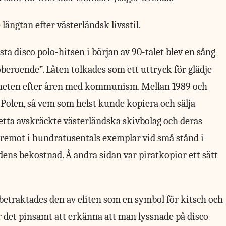
ängtan efter västerländsk livsstil.
sta disco polo-hitsen i början av 90-talet blev en sång
oberoende”. Låten tolkades som ett uttryck för glädje
iheten efter åren med kommunism. Mellan 1989 och
 Polen, så vem som helst kunde kopiera och sälja
Detta avskräckte västerländska skivbolag och deras
däremot i hundratusentals exemplar vid små stånd i
dens bekostnad. Å andra sidan var piratkopior ett sätt
 betraktades den av eliten som en symbol för kitsch och
 det pinsamt att erkänna att man lyssnade på disco