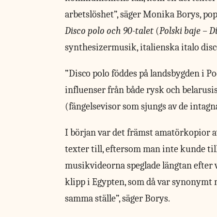
arbetslöshet”, säger Monika Borys, po
Disco polo och 90-talet
(
Polski baje – D
synthesizermusik, italienska italo dis
”Disco polo föddes på landsbygden i Po
influenser från både rysk och belarus
(fängelsevisor som sjungs av de intagn
I början var det främst amatörkopior a
texter till, eftersom man inte kunde ti
musikvideorna speglade längtan efter vä
klipp i Egypten, som då var synonymt me
samma ställe”, säger Borys.