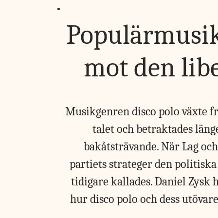
Populärmusik
mot den libe
Musikgenren disco polo växte fr
talet och betraktades läng
bakåtsträvande. När Lag och 
partiets strateger den politisk
tidigare kallades. Daniel Zysk
hur disco polo och dess utövar