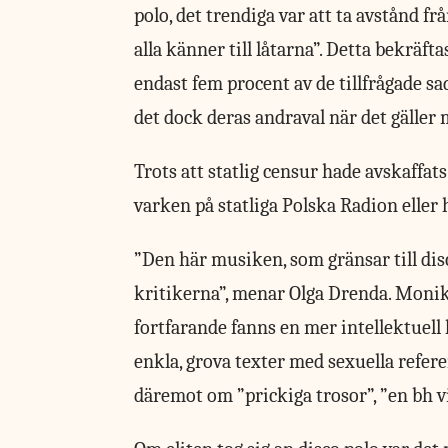
polo, det trendiga var att ta avstånd fr
alla känner till låtarna”. Detta bekrä
endast fem procent av de tillfrågade sad
det dock deras andraval när det gäller 
Trots att statlig censur hade avskaffat
varken på statliga Polska Radion eller 
”Den här musiken, som gränsar till disc
kritikerna”, menar Olga Drenda. Monika
fortfarande fanns en mer intellektuell
enkla, grova texter med sexuella refere
däremot om ”prickiga trosor”, ”en bh v