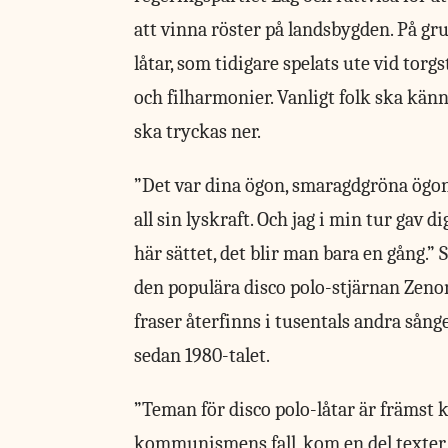
att vinna röster på landsbygden. På gr
låtar, som tidigare spelats ute vid torgs
och filharmonier. Vanligt folk ska kän
ska tryckas ner.
”Det var dina ögon, smaragdgröna ögon
all sin lyskraft. Och jag i min tur gav d
här sättet, det blir man bara en gång.” 
den populära disco polo-stjärnan Zen
fraser återfinns i tusentals andra sång
sedan 1980-talet.
”Teman för disco polo-låtar är främst k
kommunismens fall, kom en del texter 