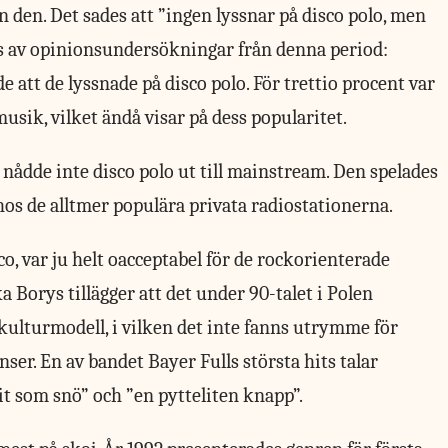
ån den. Det sades att ”ingen lyssnar på disco polo, men
ftas av opinionsundersökningar från denna period:
e att de lyssnade på disco polo. För trettio procent var
musik, vilket ändå visar på dess popularitet.
s nådde inte disco polo ut till mainstream. Den spelades
hos de alltmer populära privata radiostationerna.
o, var ju helt oacceptabel för de rockorienterade
 Borys tillägger att det under 90-talet i Polen
 kulturmodell, i vilken det inte fanns utrymme för
nser. En av bandet Bayer Fulls största hits talar
it som snö” och ”en pytteliten knapp”.