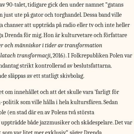
av 90-talet, tidigare gick den under namnet ”gatans
 just ute på gator och torghandel. Dessa band ville
a chanser att uppträda på radio eller tv och inte heller
Olga Drenda för mig. Hon är kulturvetare och författare
er och människor i tider av transformation
 latach transformacji
, 2016). I Folkrepubliken Polen var
antag strikt kontrollerad av beslutsfattarna.
e släppas av ett statligt skivbolag.
 om innehållet och att det skulle vara ’farligt för
olitik som ville hålla i hela kultursfären. Sedan
ole (en stad där en av Polens två största
) uppträdde både jazzmusiker och skådespelare. Det var
som var litet mer exklusiv”, säger Drenda.