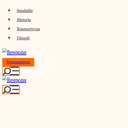
Skip
Samhälle
to
Historia
content
Konstarterna
Filosofi
Prenumerera