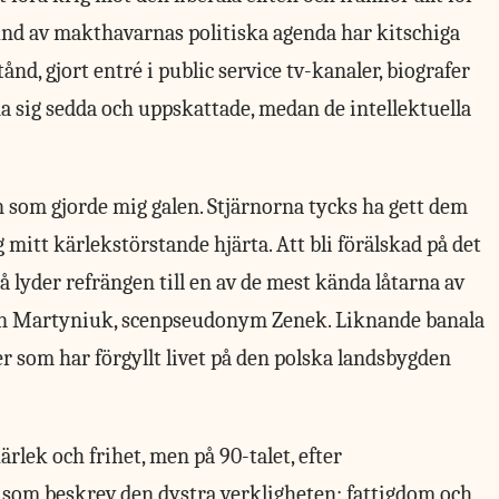
und av makthavarnas politiska agenda har kitschiga
tånd, gjort entré i public service tv-kanaler, biografer
na sig sedda och uppskattade, medan de intellektuella
 som gjorde mig galen. Stjärnorna tycks ha gett dem
ig mitt kärlekstörstande hjärta. Att bli förälskad på det
Så lyder refrängen till en av de mest kända låtarna av
on Martyniuk, scenpseudonym Zenek. Liknande banala
er som har förgyllt livet på den polska landsbygden
ärlek och frihet, men på 90-talet, efter
som beskrev den dystra verkligheten: fattigdom och