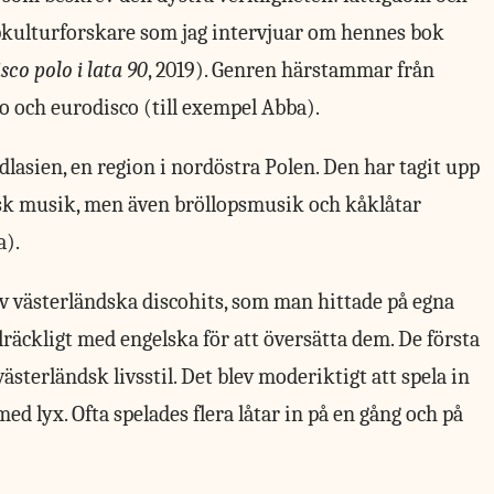
pkulturforskare som jag intervjuar om hennes bok
isco polo i lata 90
, 2019). Genren härstammar från
co och eurodisco (till exempel Abba).
dlasien, en region i nordöstra Polen. Den har tagit upp
isk musik, men även bröllopsmusik och kåklåtar
a).
v västerländska discohits, som man hittade på egna
llräckligt med engelska för att översätta dem. De första
sterländsk livsstil. Det blev moderiktigt att spela in
d lyx. Ofta spelades flera låtar in på en gång och på