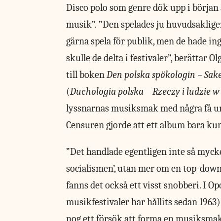
Disco polo som genre dök upp i början 
musik”. ”Den spelades ju huvudsakligen
gärna spela för publik, men de hade ing
skulle de delta i festivaler”, berättar 
till boken
Den polska spökologin – Sak
(
Duchologia polska – Rzeczy i ludzie w
lyssnarnas musiksmak med några få und
Censuren gjorde att ett album bara kund
”Det handlade egentligen inte så mycket
socialismen’, utan mer om en top-down-p
fanns det också ett visst snobberi. I Op
musikfestivaler har hållits sedan 1963
nog ett försök att forma en musiksmak 