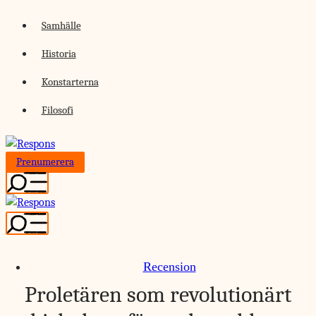
Skip
Samhälle
to
Historia
content
Konstarterna
Filosofi
Prenumerera
Recension
Proletären som revolutionärt