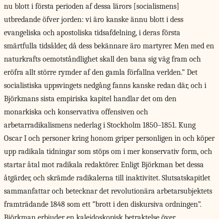
nu blott i första perioden af dessa lärors [socialismens]
utbredande öfver jorden: vi äro kanske ännu blott i dess
evangeliska och apostoliska tidsafdelning, i deras första
smärtfulla tidsålder, då dess bekännare äro martyrer. Men med en
naturkrafts oemotståndlighet skall den bana sig väg fram och
eröfra allt större rymder af den gamla förfallna verlden.” Det
socialistiska uppsvingets nedgång fanns kanske redan där, och i
Björkmans sista empiriska kapitel handlar det om den
monarkiska och konservativa offensiven och
arbetarradikalismens nederlag i Stockholm 1850–1851. Kung
Oscar I och personer kring honom griper personligen in och köper
upp radikala tidningar som stöps om i mer konservativ form, och
startar åtal mot radikala redaktörer. Enligt Björkman bet dessa
åtgärder, och skrämde radikalerna till inaktivitet. Slutsatskapitlet
sammanfattar och betecknar det revolutionära arbetarsubjektets
framträdande 1848 som ett ”brott i den diskursiva ordningen”.
Björkman erbjuder en
kalejdoskopisk betraktelse över