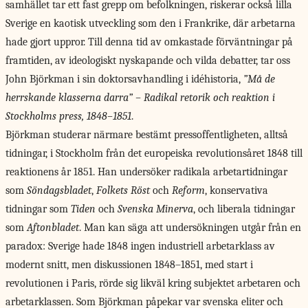
samhället tar ett fast grepp om befolkningen, riskerar också lilla
Sverige en kaotisk utveckling som den i Frankrike, där arbetarna
hade gjort uppror. Till denna tid av omkastade förväntningar på
framtiden, av ideologiskt nyskapande och vilda debatter, tar oss
John Björkman i sin doktorsavhandling i idéhistoria,
”Må de
herrskande klasserna darra” – Radikal retorik och reaktion i
Stockholms press, 1848–1851
.
Björkman studerar närmare bestämt pressoffentligheten, alltså
tidningar, i Stockholm från det europeiska revolutionsåret 1848 till
reaktionens år 1851. Han undersöker radikala arbetartidningar
som
Söndagsbladet
,
Folkets Röst
och
Reform
, konservativa
tidningar som
Tiden
och
Svenska Minerva
, och liberala tidningar
som
Aftonbladet
. Man kan säga att undersökningen utgår från en
paradox: Sverige hade 1848 ingen industriell arbetarklass av
modernt snitt, men diskussionen 1848–1851, med start i
revolutionen i Paris, rörde sig likväl kring subjektet arbetaren och
arbetarklassen. Som Björkman påpekar var svenska eliter och