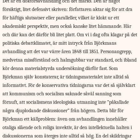
Det är en doktorsavhandling och det märks. Den är något
försiktigt, litet defensivt skriven: författaren aktar sig för att dra
för häftiga slutsatser eller paralleller, vilket är klokt ur ett
akademiskt perspektiv, men också kanske litet hämmande. Här
och där kan det därför bli litet platt. Om vi i dag ofta klagar på det
politiska debattklimatet, är mitt intryck från Björkmans
avhandling att det var värre åren 1848 till 1851. Personangrepp,
medvetna missförstånd och halmgubbar var standard, och ibland
kör denna materialstyrda undersökning därför fast. Som
Björkman själv konstaterar, är tidningsmaterialet inte alltid så
informativt. För de konservativa tidningarna var det så självklart
att kommunism och socialism saknade såväl sanning som
förnuft, att socialismens ideologiska utmaning inte ”påkallade
några djuplodande diskussioner” från högern. Detta blir för
Björkman ett källproblem: även om avhandlingen innehåller
otaliga slående och roliga invektiv, är den intellektuella halten i
diskussionerna som återges inte alltid så hög. En del skildringar