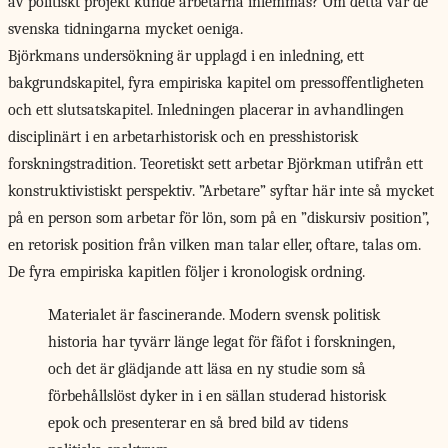
av politiskt projekt kunde arbetarna inlemmas? Om detta var de
svenska tidningarna mycket oeniga.
Björkmans undersökning är upplagd i en inledning, ett
bakgrundskapitel, fyra empiriska kapitel om pressoffentligheten
och ett slutsatskapitel. Inledningen placerar in avhandlingen
disciplinärt i en arbetarhistorisk och en presshistorisk
forskningstradition. Teoretiskt sett arbetar Björkman utifrån ett
konstruktivistiskt perspektiv. ”Arbetare” syftar här inte så mycket
på en person som arbetar för lön, som på en ”diskursiv position”,
en retorisk position från vilken man talar eller, oftare, talas om.
De fyra empiriska kapitlen följer i kronologisk ordning.
Materialet är fascinerande. Modern svensk politisk
historia har tyvärr länge legat för fäfot i forskningen,
och det är glädjande att läsa en ny studie som så
förbehållslöst dyker in i en sällan studerad historisk
epok och presenterar en så bred bild av tidens