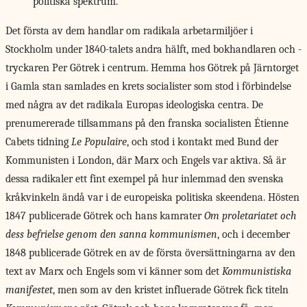
politiska spektrum.
Det första av
dem handlar om radikala arbetarmiljöer i
Stockholm under 1840-talets andra hälft, med bokhandlaren och -
tryckaren Per Götrek i centrum. Hemma hos Götrek på Järntorget
i Gamla stan samlades en krets socialister som stod i förbindelse
med några av det radikala Europas ideologiska centra. De
prenumererade tillsammans på den franska socialisten Étienne
Cabets tidning
Le Populaire
, och stod i kontakt med Bund der
Kommunisten i London, där Marx och Engels var aktiva. Så är
dessa radikaler ett fint exempel på hur inlemmad den svenska
kråkvinkeln ändå var i de europeiska politiska skeendena. Hösten
1847 publicerade Götrek och hans kamrater
Om proletariatet och
dess befrielse genom den sanna kommunismen
, och i december
1848 publicerade Götrek en av de första översättningarna av den
text av Marx och Engels som vi känner som det
Kommunistiska
manifestet
, men som av den kristet influerade Götrek fick titeln