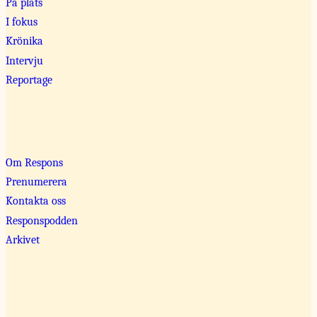
På plats
I fokus
Krönika
Intervju
Reportage
Om Respons
Prenumerera
Kontakta oss
Responspodden
Arkivet