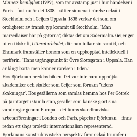
Minnets hemlighet
(1999), som tar avstamp just i hur händelser i
Paris – fast nu är det 1838 – sätter sinnena i rörelse också i
Stockholm och i Geijers Uppsala. 1838 verkar det som om
oroligheter av fransk typ kommit till Stockholm. ”Man
marseillaiser här på gatorna”, diktas det om Södermalm. Geijer ger
ut en tidskrift,
Litteraturbladet
, där han tolkar sin samtid, och
Ehnmark framställer honom som en uppkopplad intellektuell i
periferin. ”Hans utgångspunkt är Övre Slottsgatan i Uppsala. Han
är långt borta men känner rörelsen i tiden.”
Hos Björkman breddas bilden. Det var inte bara upphöjda
akademiker och skalder som Geijer som förnam ”tidens
skakningar”. Hos gesällerna som samlas hemma hos Per Götrek
på Järntorget i Gamla stan, gesäller som kanske gjort sina
vandringar genom Europa – det fanns skandinaviska
arbetarföreningar i London och Paris, påpekar Björkman – finns
redan ett slags proletär internationalism representerad.
Björkmans konstruktivistiska perspektiv firar också triumfer i