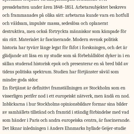
pressdebatten under åren 1848–1851. Arbetarsubjektet beskrevs
och frammanades på olika sätt: arbetarna kunde vara en hotfull
och våldsam, impulsiv massa, sedeslösa och oplanerat
destruktiva, men också förtryckta människor som kämpade för
sin rätt. Materialet är fascinerande. Modern svensk politisk
historia har tyvärr länge legat för fäfot i forskningen, och det är
glädjande att läsa en ny studie som så förbehållslöst dyker in i en
sällan studerad historisk epok och presenterar en så bred bild av
tidens politiska spektrum. Studien har förtjänster såväl som
mindre goda sidor.
En förtjänst är definitivt framställningen av Stockholm som en
visserligen perifer nod i ett europeiskt nätverk, men ändå en nod.
Inblickarna i hur Stockholms opinionsbildare formar sina bilder
av samhällets tillstånd och framtid i ständig förbindelse med vad
som händer i Paris och andra europeiska centra, är fascinerande.
Det liknar inledningen i Anders Ehnmarks hyllade Geijer-studie