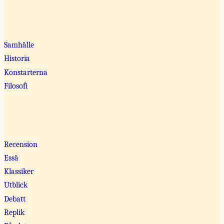
Samhälle
Historia
Konstarterna
Filosofi
Recension
Essä
Klassiker
Utblick
Debatt
Replik