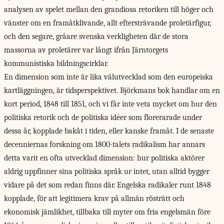
analysen av spelet mellan den grandiosa retoriken till höger och
vänster om en framåtklivande, allt eftersträvande proletärfigur,
och den segare, gråare svenska verkligheten där de stora
massorna av proletärer var långt ifrån Järntorgets
kommunistiska bildningscirklar.
En dimension som inte är lika välutvecklad som den europeiska
kartläggningen, är tidsperspektivet. Björkmans bok handlar om en
kort period, 1848 till 1851, och vi får inte veta mycket om hur den
politiska retorik och de politiska idéer som florerarade under
dessa år, kopplade bakåt i tiden, eller kanske framåt. I de senaste
decenniernas forskning om 1800-talets radikalism har annars
detta varit en ofta utvecklad dimension: hur politiska aktörer
aldrig uppfinner sina politiska språk ur intet, utan alltid bygger
vidare på det som redan finns där. Engelska radikaler runt 1848
kopplade, för att legitimera krav på allmän rösträtt och
ekonomisk jämlikhet, tillbaka till myter om fria engelsmän före