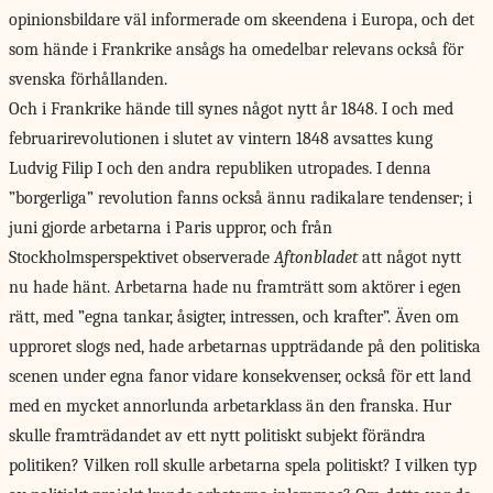
opinionsbildare väl informerade om skeendena i Europa, och det
som hände i Frankrike ansågs ha omedelbar relevans också för
svenska förhållanden.
Och i Frankrike hände till synes något nytt år 1848. I och med
februarirevolutionen i slutet av vintern 1848 avsattes kung
Ludvig Filip I och den andra republiken utropades. I denna
”borgerliga” revolution fanns också ännu radikalare tendenser; i
juni gjorde arbetarna i Paris uppror, och från
Stockholmsperspektivet observerade
Aftonbladet
att något nytt
nu hade hänt. Arbetarna hade nu framträtt som aktörer i egen
rätt, med ”egna tankar, åsigter, intressen, och krafter”. Även om
upproret slogs ned, hade arbetarnas uppträdande på den politiska
scenen under egna fanor vidare konsekvenser, också för ett land
med en mycket annorlunda arbetarklass än den franska. Hur
skulle framträdandet av ett nytt politiskt subjekt förändra
politiken? Vilken roll skulle arbetarna spela politiskt? I vilken typ