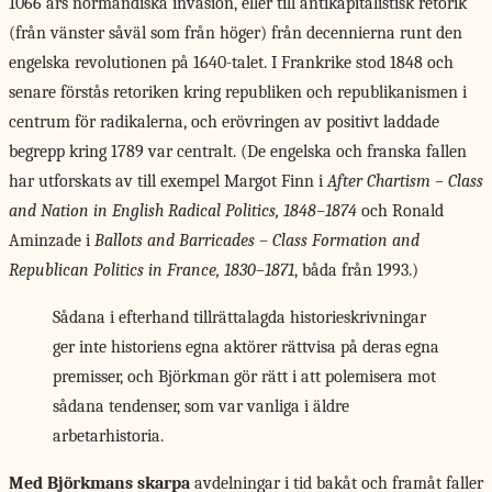
1066 års normandiska invasion, eller till antikapitalistisk retorik
(från vänster såväl som från höger) från decennierna runt den
engelska revolutionen på 1640-talet. I Frankrike stod 1848 och
senare förstås retoriken kring republiken och republikanismen i
centrum för radikalerna, och erövringen av positivt laddade
begrepp kring 1789 var centralt. (De engelska och franska fallen
har utforskats av till exempel Margot Finn i
After Chartism – Class
and Nation in English Radical Politics, 1848–1874
och Ronald
Aminzade i
Ballots and Barricades – Class Formation and
Republican Politics in France, 1830–1871
, båda från 1993.)
Sådana i efterhand tillrättalagda historieskrivningar
ger inte historiens egna aktörer rättvisa på deras egna
premisser, och Björkman gör rätt i att polemisera mot
sådana tendenser, som var vanliga i äldre
arbetarhistoria.
Med Björkmans skarpa
avdelningar i tid bakåt och framåt faller