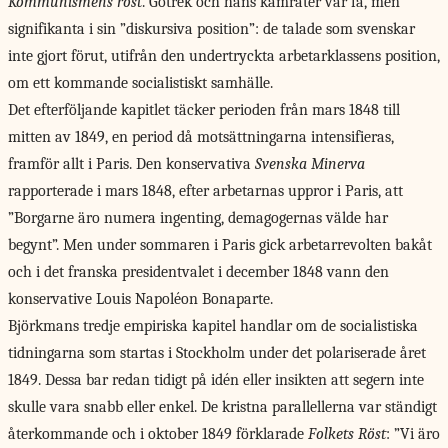
Kommunismens röst
. Götrek och hans kamrater var få, men
signifikanta i sin ”diskursiva position”: de talade som svenskar
inte gjort förut, utifrån den undertryckta arbetarklassens position,
om ett kommande socialistiskt samhälle.
Det efterföljande kapitlet täcker perioden från mars 1848 till
mitten av 1849, en period då motsättningarna intensifieras,
framför allt i Paris. Den konservativa
Svenska Minerva
rapporterade i mars 1848, efter arbetarnas uppror i Paris, att
”Borgarne äro numera ingenting, demagogernas välde har
begynt”. Men under sommaren i Paris gick arbetarrevolten bakåt
och i det franska presidentvalet i december 1848 vann den
konservative Louis Napoléon Bonaparte.
Björkmans tredje empiriska kapitel handlar om de socialistiska
tidningarna som startas i Stockholm under det polariserade året
1849. Dessa bar redan tidigt på idén eller insikten att segern inte
skulle vara snabb eller enkel. De kristna parallellerna var ständigt
återkommande och i oktober 1849 förklarade
Folkets Röst
: ”Vi äro