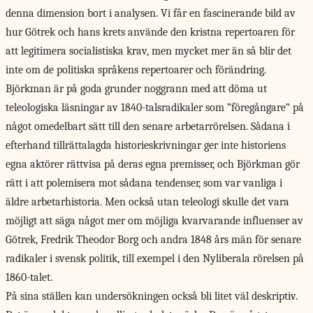
denna dimension bort i analysen. Vi får en fascinerande bild av
hur Götrek och hans krets använde den kristna repertoaren för
att legitimera socialistiska krav, men mycket mer än så blir det
inte om de politiska språkens repertoarer och förändring.
Björkman är på goda grunder noggrann med att döma ut
teleologiska läsningar av 1840-talsradikaler som ”föregångare” på
något omedelbart sätt till den senare arbetarrörelsen. Sådana i
efterhand tillrättalagda historieskrivningar ger inte historiens
egna aktörer rättvisa på deras egna premisser, och Björkman gör
rätt i att polemisera mot sådana tendenser, som var vanliga i
äldre arbetarhistoria. Men också utan teleologi skulle det vara
möjligt att säga något mer om möjliga kvarvarande influenser av
Götrek, Fredrik Theodor Borg och andra 1848 års män för senare
radikaler i svensk politik, till exempel i den Nyliberala rörelsen på
1860-talet.
På sina ställen kan undersökningen också bli litet väl deskriptiv.