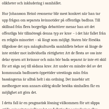
olikheter och inkludering i samhället.
Hur Johansson Heinö resonerar blir mest konkret när han tar
upp frågan om separata kvinnotider på offentliga badhus. Till
skillnad från flera borgerliga debattörer menar han att det
offentliga bör tillmötesgå denna typ av krav – i det här fallet från
en religiös minoritet – så långt som möjligt. Staten bör försöka
tillgodose det nya mångkulturella samhällets behov så länge de
inte strider mot individuella rättigheter. Att de flesta av oss inte
delar synen att kvinnor och män bör bada separat är inte ett skäl
för att säga nej till sådana krav. Att under en mindre del av det
kommunala badhusets öppettider utestänga män från
bassängerna är alltså helt i sin ordning. Det innebär att
medborgare som annars aldrig skulle besöka simhallen får en
möjlighet att göra det.
I detta fall är en pragmatisk lösning välkommen för att slippa