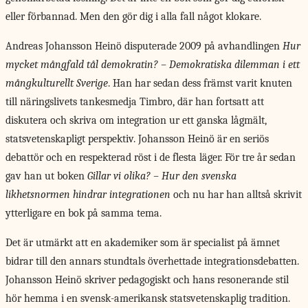
eller förbannad. Men den gör dig i alla fall något klokare.
Andreas Johansson Heinö disputerade 2009 på avhandlingen
Hur
mycket mångfald tål demokratin? – Demokratiska dilemman i ett
mångkulturellt Sverige
. Han har sedan dess främst varit knuten
till näringslivets tankesmedja Timbro, där han fortsatt att
diskutera och skriva om integration ur ett ganska lågmält,
statsvetenskapligt perspektiv. Johansson Heinö är en seriös
debattör och en respekterad röst i de flesta läger. För tre år sedan
gav han ut boken
Gillar vi olika? – Hur den svenska
likhetsnormen hindrar integrationen
och nu har han alltså skrivit
ytterligare en bok på samma tema.
Det är utmärkt att en akademiker som är specialist på ämnet
bidrar till den annars stundtals överhettade integrationsdebatten.
Johansson Heinö skriver pedagogiskt och hans resonerande stil
hör hemma i en svensk-amerikansk statsvetenskaplig tradition.