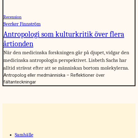
Recension
Sverker Finnström
Antropologi som kulturkritik över flera
årtionden
När den medicinska forskningen går på djupet, vidgar den
medicinska antropologin perspektivet. Lisbeth Sachs har
alltid strävat efter att se människan bortom molekylerna.
Antropolog eller medmänniska – Reflektioner över
fältanteckningar
Samhälle