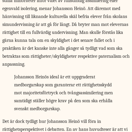
ställa minoriteter inför valet av fullständig assimilering eller
egenvald isolering, menar Johansson Heinö. Att däremot med
hänvisning till liknande kulturella skäl befria elever från skolans
simundervisning är att gå för långt. Då bryter man mot elevernas
rättighet till en fullvärdig undervisning. Man skulle förstås lika
gärna kunna tala om en skyldighet i det senare fallet och i
praktiken är det kanske inte alla gånger så tydligt vad som ska
betraktas som rättigheter/skyldigheter respektive paternalism och
anpassning.
Johansson Heinös ideal är ett uppgraderat
medborgarskap som garanterar ett rättighetsskydd
mot majoritetsförtryck och tvångsassimilering men
samtidigt ställer högre krav på den som ska erhålla
svenskt medborgarskap.
Det är dock
tydligt hur Johansson Heinö vill föra in
rättighetsperspektivet i debatten. En av hans huvudteser är att vi