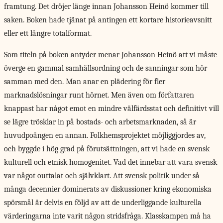
framtung. Det dröjer länge innan Johansson Heinö kommer till
saken. Boken hade tjänat på antingen ett kortare historieavsnitt
eller ett längre totalformat.
Som titeln på
boken antyder menar Johansson Heinö att vi måste
överge en gammal samhällsordning och de sanningar som hör
samman med den. Man anar en plädering för fler
marknadslösningar runt hörnet. Men även om författaren
knappast har något emot en mindre välfärdsstat och definitivt vill
se lägre trösklar in på bostads- och arbetsmarknaden, så är
huvudpoängen en annan. Folkhemsprojektet möjliggjordes av,
och byggde i hög grad på förutsättningen, att vi hade en svensk
kulturell och etnisk homogenitet. Vad det innebar att vara svensk
var något outtalat och självklart. Att svensk politik under så
många decennier dominerats av diskussioner kring ekonomiska
spörsmål är delvis en följd av att de underliggande kulturella
värderingarna inte varit någon stridsfråga. Klasskampen må ha