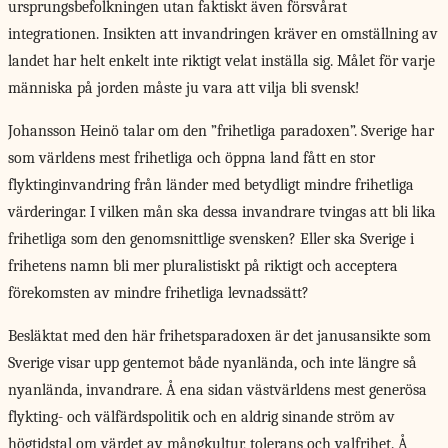
ursprungsbefolkningen utan faktiskt även försvårat
integrationen. Insikten att invandringen kräver en omställning av
landet har helt enkelt inte riktigt velat inställa sig. Målet för varje
människa på jorden måste ju vara att vilja bli svensk!
Johansson Heinö talar
om den ”frihetliga paradoxen”. Sverige har
som världens mest frihetliga och öppna land fått en stor
flyktinginvandring från länder med betydligt mindre frihetliga
värderingar. I vilken mån ska dessa invandrare tvingas att bli lika
frihetliga som den genomsnittlige svensken? Eller ska Sverige i
frihetens namn bli mer pluralistiskt på riktigt och acceptera
förekomsten av mindre frihetliga levnadssätt?
Besläktat med den här frihetsparadoxen är det janusansikte som
Sverige visar upp gentemot både nyanlända, och inte längre så
nyanlända, invandrare. Å ena sidan västvärldens mest generösa
flykting- och välfärdspolitik och en aldrig sinande ström av
högtidstal om värdet av mångkultur, tolerans och valfrihet. Å