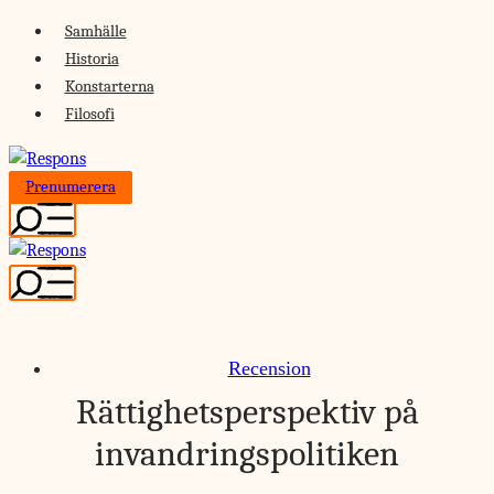
Skip
Samhälle
to
Historia
content
Konstarterna
Filosofi
Prenumerera
Recension
Rättighetsperspektiv på
invandringspolitiken