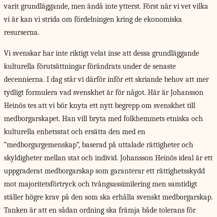
varit grundläggande, men ändå inte ytterst. Först när vi vet vilka
vi är kan vi strida om fördelningen kring de ekonomiska
resurserna.
Vi svenskar har inte riktigt velat inse att dessa grundläggande
kulturella förutsättningar förändrats under de senaste
decennierna. I dag står vi därför inför ett skriande behov att mer
tydligt formulera vad svenskhet är för något. Här är Johansson
Heinös tes att vi bör knyta ett nytt begrepp om svenskhet till
medborgarskapet. Han vill bryta med folkhemmets etniska och
kulturella enhetsstat och ersätta den med en
”medborgargemenskap”, baserad på uttalade rättigheter och
skyldigheter mellan stat och individ. Johansson Heinös ideal är ett
uppgraderat medborgarskap som garanterar ett rättighetsskydd
mot majoritetsförtryck och tvångsassimilering men samtidigt
ställer högre krav på den som ska erhålla svenskt medborgarskap.
Tanken är att en sådan ordning ska främja både tolerans för