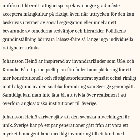
utifrån ett liberalt rättighetsperspektiv i högre grad måste
acceptera mångkultur på riktigt, även när uttrycken för den kan
beskrivas i termer av social segregation eller innebär ett
bevarande av omoderna sedvänjor och hierarkier. Politikens
grundinställning bör vara laissez-faire så länge inga individuella
rättigheter kränks.
Johansson Heinö är inspirerad av invandrarländer som USA och
Kanada. På ett principiellt plan förefaller hans plädering för ett
mer konstitutionellt och rättighetsorienterat synsätt också rimligt
mot bakgrund av den snabba förändring som Sverige genomgått.
Samtidigt kan man inte låta bli att tvivla över realismen i att
överföra anglosaxiska institutioner till Sverige.
Johansson Heinö skriver själv att den svenska utvecklingen är
unik. Sverige har på ett par generationer gått från att vara ett
mycket homogent land med låg invandring till ett land med