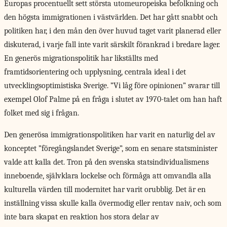
Europas procentuellt sett största utomeuropeiska befolkning och
den högsta immigrationen i västvärlden. Det har gått snabbt och
politiken har, i den mån den över huvud taget varit planerad eller
diskuterad, i varje fall inte varit särskilt förankrad i bredare lager.
En generös migrationspolitik har likställts med
framtidsorientering och upplysning, centrala ideal i det
utvecklingsoptimistiska Sverige. ”Vi låg före opinionen” svarar till
exempel Olof Palme på en fråga i slutet av 1970-talet om han haft
folket med sig i frågan.
Den generösa immigrationspolitiken har varit en naturlig del av
konceptet ”föregångslandet Sverige”, som en senare statsminister
valde att kalla det. Tron på den svenska statsindividualismens
inneboende, självklara lockelse och förmåga att omvandla alla
kulturella värden till modernitet har varit orubblig. Det är en
inställning vissa skulle kalla övermodig eller rentav naiv, och som
inte bara skapat en reaktion hos stora delar av