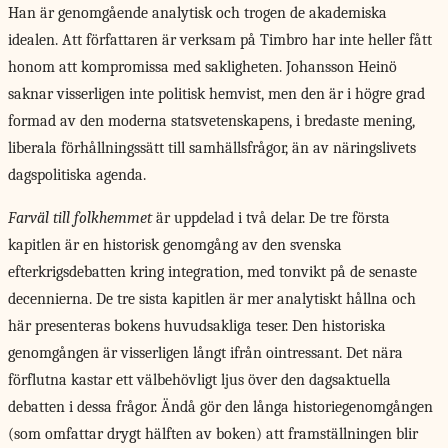
Han är genomgående analytisk och trogen de akademiska
idealen. Att författaren är verksam på Timbro har inte heller fått
honom att kompromissa med sakligheten. Johansson Heinö
saknar visserligen inte politisk hemvist, men den är i högre grad
formad av den moderna statsvetenskapens, i bredaste mening,
liberala förhållningssätt till samhällsfrågor, än av näringslivets
dagspolitiska agenda.
Farväl till folkhemmet
är uppdelad i två delar. De tre första
kapitlen är en historisk genomgång av den svenska
efterkrigsdebatten kring integration, med tonvikt på de senaste
decennierna. De tre sista kapitlen är mer analytiskt hållna och
här presenteras bokens huvudsakliga teser. Den historiska
genomgången är visserligen långt ifrån ointressant. Det nära
förflutna kastar ett välbehövligt ljus över den dagsaktuella
debatten i dessa frågor. Ändå gör den långa historiegenomgången
(som omfattar drygt hälften av boken) att framställningen blir