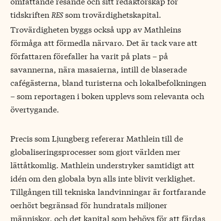
omfattande resande och sitt redaktörskap för
tidskriften
som trovärdighetskapital.
RES
Trovärdigheten byggs också upp av Mathleins
förmåga att förmedla närvaro. Det är tack vare att
författaren förefaller ha varit på plats – på
savannerna, nära masaierna, intill de blaserade
cafégästerna, bland turisterna och lokalbefolkningen
– som reportagen i boken upplevs som relevanta och
övertygande.
Precis som Ljungberg refererar Mathlein till de
globaliseringsprocesser som gjort världen mer
lättåtkomlig. Mathlein understryker samtidigt att
idén om den globala byn alls inte blivit verklighet.
Tillgången till tekniska landvinningar är fortfarande
oerhört begränsad för hundratals miljoner
människor, och det kapital som behövs för att färdas