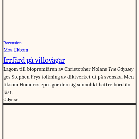
Recension
Moa Ekbom
Irrfärd på villovägar
Lagom till biopremiären av Christopher Nolans
The Odyssey
ges Stephen Frys tolkning av diktverket ut på svenska. Men
liksom Homeros epos gör den sig sannolikt bättre hörd än
läst.
Odyssé