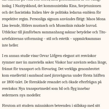
inslag. I Nazityskland, det kommunistiska Kina, Sovjetunionen
och det fascistiska Italien blev de politiska ledarna emblem för
respektive regim. Personliga signum användes flitigt: Maos Mona
Lisa-leende, Hitlers mustasch och Mussolinis rakade huvud.
Utblickar till jämförbara sammanhang saknar betydelse och Tito-
artefakternas utformning – stil och estetik – uppmärksammas
inte heller.
I en annan
studie visar Orvar Löfgren elegant att resväskor
rymmer mer än materiella saker. Väskor har använts sedan länge,
främst för transport och förvaring. Det verkliga genombrottet
kom emellertid i samband med järnvägarna under första hälften
av 1800-talet. De förenklade resandet och ökade efterfrågan på
resväskor. Nya transportmedel som bil och flyg innebar
sedermera nya modeller.
Förutom att studera människors beteenden i sällskap med sitt