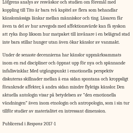
Löfgrens analys av
resväskor och studien om föremål med
koppling till Tito är bara två kapitel av flera som behandlar
känslomässiga länkar mellan människor och ting. Läsaren får
även ta del av hur arvegods med affektionsvärde kan få syskon
att ryka ihop liksom hur matpaket till invånare i en belägrad stad
inte bara stillar hunger utan även ökar känslor av vanmakt.
Under de senaste decennierna har känslor uppmärksammats
inom en rad discipliner och öppnat upp för nya och spännande
infallsvinklar. Med utgångspunkt i emotionella perspektiv
diskuteras skillnader mellan å ena sidan spontana och kroppsligt
förankrade affekter, å andra sidan mindre flyktiga känslor. Den
aktuella antologin visar på betydelsen av ”den emotionella
vändningen” även inom etnologin och antropologin, som i sin tur
tillför studier av materialitet en intressant dimension.
Publicerad i
Respons
2017-1