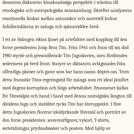
dessutom diskuterar känslomässiga perspektiv i relation till
etnologiska och antropologiska sammanhang. Därefter analyseras
emotionella länkar mellan människor och materiell kultur.
Infallsvinklarna är många och spännvidden bred.
I ett av
bidragen riktas ljuset på artefakter med koppling till den
forne presidenten Josip Broz Tito. Från 1945 och fram till sin död
1980 styrde och personifierade Tito Jugoslavien, men fördömdes
sedermera på bred front. Statyer av diktatorn avlägsnades från
offentliga platser och gator som bar hans namn döptes om. Trots
detta framstår Titos regeringstid för många som ett ideal jämfört
med dagens korruption och höga arbetslöshet. Fenomenet kallas
för
Titostalgia
och hand i hand med denna nostalgiska längtan till
dåtidens lugn och stabilitet tycks Tito har återuppstått. I före
detta Jugoslavien florerar idoldyrkande föremål och porträtt av
den forne presidenten: souvenirfigurer, vykort, T-shirts,
serietidningar, prydnadssaker och posters. Med hjälp av