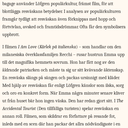
bagage använder Löfgren populärkultur, främst film, för att
blottlägga resväskans betydelser. I analysen av populärkulturen
framgår tydligt att resväskan även förknippas med hopp och
förtvivlan, avsked och framtidsdrömmar. Ofta får den symbolisera
uppbrott.
I filmen
I Am Love
(
Kärlek på italienska
) – som handlar om den
milanesiska överklassfamiljen Recchi – rusar hustrun Emma upp
till det magnifika hemmets sovrum. Hon har fått nog av den
åldrande patriarken och måste ta sig ur sitt kvävande äktenskap.
En resväska slängs på sängen och packas ursinnigt med kläder.
Med hjälp av resväskan får enligt Löfgren känslor som ilska, sorg
och oro en konkret form. När Emma några minuter senare kliver
ut från huset bär hon ingen väska. Den har redan gjort sitt. I
The
Accidental Tourist
(Den tillfälliga turisten) spelar resväskan en
annan roll. Filmen, som skildrar en författare på resande fot,
inleds med en scen där han packar det allra nödvändigaste i en