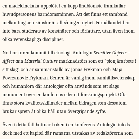
en madeleinekaka uppblött i en kopp lindblomste framkallar
huvudpersonens barndomsminnen. Att det finns ett samband
mellan ting och känslor är alltså ingen nyhet. Förhållandet har
inte bara studerats av konstnärer och författare, utan även inom
olika vetenskapliga discipliner.
Nu har turen kommit till etnologi. Antologin
Sensitive Objects –
Affect and Material Culture
marknadsförs som ett ”pionjärarbete i
sitt slag” och är sammanställd av Jonas Frykman och Maja
Povrzanović Frykman. Genren är vanlig inom samhällsvetenskap
och humaniora där antologier ofta används som ett slags
monument över en konferens eller ett forskningsprojekt. Ofta
finns stora kvalitetsskillnader mellan bidragen som dessutom
brukar spreta åt olika håll utan övergripande syfte.
Även i detta fall bottnar boken i en konferens. Antologin inleds
dock med ett kapitel där ramarna utstakas av redaktörerna som