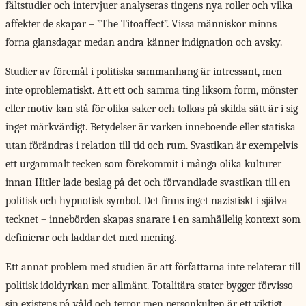
fältstudier och intervjuer analyseras tingens nya roller och vilka
affekter de skapar – ”The Titoaffect”. Vissa människor minns
forna glansdagar medan andra känner indignation och avsky.
Studier av föremål i politiska sammanhang är intressant, men
inte oproblematiskt. Att ett och samma ting liksom form, mönster
eller motiv kan stå för olika saker och tolkas på skilda sätt är i sig
inget märkvärdigt. Betydelser är varken inneboende eller statiska
utan förändras i relation till tid och rum. Svastikan är exempelvis
ett urgammalt tecken som förekommit i många olika kulturer
innan Hitler lade beslag på det och förvandlade svastikan till en
politisk och hypnotisk symbol. Det finns inget nazistiskt i själva
tecknet – innebörden skapas snarare i en samhällelig kontext som
definierar och laddar det med mening.
Ett annat problem med studien är att författarna inte relaterar till
politisk idoldyrkan mer allmänt. Totalitära stater bygger förvisso
sin existens på våld och terror, men personkulten är ett viktigt