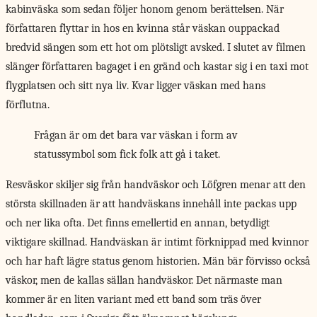
kabinväska som sedan följer honom genom berättelsen. När
författaren flyttar in hos en kvinna står väskan ouppackad
bredvid sängen som ett hot om plötsligt avsked. I slutet av filmen
slänger författaren bagaget i en gränd och kastar sig i en taxi mot
flygplatsen och sitt nya liv. Kvar ligger väskan med hans
förflutna.
Frågan är om det bara var väskan i form av
statussymbol som fick folk att gå i taket.
Resväskor skiljer sig
från handväskor och Löfgren menar att den
största skillnaden är att handväskans innehåll inte packas upp
och ner lika ofta. Det finns emellertid en annan, betydligt
viktigare skillnad. Handväskan är intimt förknippad med kvinnor
och har haft lägre status genom historien. Män bär förvisso också
väskor, men de kallas sällan handväskor. Det närmaste man
kommer är en liten variant med ett band som träs över