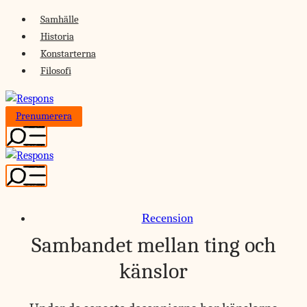
Skip
Samhälle
to
Historia
content
Konstarterna
Filosofi
Prenumerera
Recension
Sambandet mellan ting och
känslor