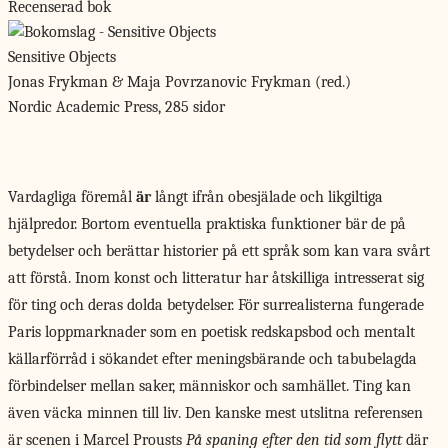
Recenserad bok
Sensitive Objects
Jonas Frykman & Maja Povrzanovic Frykman (red.)
Nordic Academic Press, 285 sidor
Vardagliga föremål
är
långt ifrån obesjälade och likgiltiga
hjälpredor. Bortom eventuella praktiska funktioner bär de på
betydelser och berättar historier på ett språk som kan vara svårt
att förstå. Inom konst och litteratur har åtskilliga intresserat sig
för ting och deras dolda betydelser. För surrealisterna fungerade
Paris loppmarknader som en poetisk redskapsbod och mentalt
källarförråd i sökandet efter meningsbärande och tabubelagda
förbindelser mellan saker, människor och samhället. Ting kan
även väcka minnen till liv. Den kanske mest utslitna referensen
är scenen i Marcel Prousts
På spaning efter den tid som flytt
där