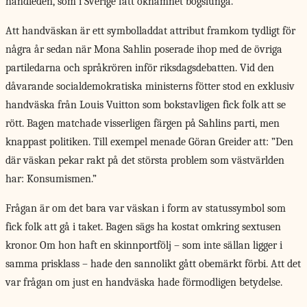
handleden, som i Sverige fått öknamnet bögslunga.
Att handväskan är ett symbolladdat attribut framkom tydligt för
några år sedan när Mona Sahlin poserade ihop med de övriga
partiledarna och språkrören inför riksdagsdebatten. Vid den
dåvarande socialdemokratiska ministerns fötter stod en exklusiv
handväska från Louis Vuitton som bokstavligen fick folk att se
rött. Bagen matchade visserligen färgen på Sahlins parti, men
knappast politiken. Till exempel menade Göran Greider att: ”Den
där väskan pekar rakt på det största problem som västvärlden
har: Konsumismen.”
Frågan är om det bara var väskan i form av statussymbol som
fick folk att gå i taket. Bagen sägs ha kostat omkring sextusen
kronor. Om hon haft en skinnportfölj – som inte sällan ligger i
samma prisklass – hade den sannolikt gått obemärkt förbi. Att det
var frågan om just en handväska hade förmodligen betydelse.