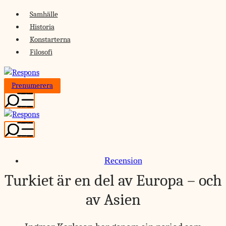
Skip
Samhälle
to
Historia
content
Konstarterna
Filosofi
Prenumerera
Recension
Turkiet är en del av Europa – och
av Asien