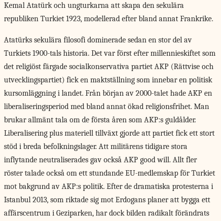
Kemal Atatürk och ungturkarna att skapa den sekulära
republiken Turkiet 1923, modellerad efter bland annat Frankrike.
Atatürks sekulära filosofi
dominerade sedan en stor del av
Turkiets 1900-tals historia. Det var först efter millennieskiftet som
det religiöst färgade socialkonservativa partiet AKP (Rättvise och
utvecklingspartiet) fick en maktställning som innebar en politisk
kursomläggning i landet. Från början av 2000-talet hade AKP en
liberaliseringsperiod med bland annat ökad religionsfrihet. Man
brukar allmänt tala om de första åren som AKP:s guldålder.
Liberalisering plus materiell tillväxt gjorde att partiet fick ett stort
stöd i breda befolkningslager. Att militärens tidigare stora
inflytande neutraliserades gav också AKP good will. Allt fler
röster talade också om ett stundande EU-medlemskap för Turkiet
mot bakgrund av AKP:s politik. Efter de dramatiska protesterna i
Istanbul 2013, som riktade sig mot Erdogans planer att bygga ett
affärscentrum i Geziparken, har dock bilden radikalt förändrats