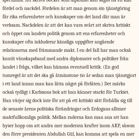
specimina. Att skriva böcker som diplomat kan sägas ha en klar
fördel och nackdel. Fördelen är att man genom sin tjänstgöring
får rika erfarenheter och kunskaper om det land där man är
verksam. Nackdelen är att det kan vara svårt att skriva kritiskt
och öppet om landets politik genom att ens erfarenheter och
kunskaper ofta inkluderar känsliga uppgifter angående
relationerna med främmande makt. I en del fall har man också
knutit vänskapsband med andra diplomater och politiker från
landet i fråga, vilket kan hämma eventuell kritik. (En god
tumregel är att det ska gå åtminstone tio år sedan man tjänstgjort
i ett land innan man kan lätta något på förlåten.) Det märks
också tydligt i Karlssons bok att han känner starkt för Turkiet.
Han värjer sig dock inte för att på ett kritiskt sätt förhålla sig till
de senaste årens politiska förändringar och Erdogans alltmer
maktfullkomliga politik. Mellan raderna kan man ana att han
hyser hopp om att andra mer moderata krafter inom AKP, såsom
den förre presidenten Abdullah Gül, kan komma att spela en mer