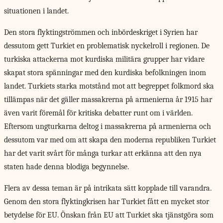
situationen i landet.
Den stora flyktingströmmen och inbördeskriget i Syrien har
dessutom gett Turkiet en problematisk nyckelroll i regionen. De
turkiska attackerna mot kurdiska militära grupper har vidare
skapat stora spänningar med den kurdiska befolkningen inom
landet. Turkiets starka motstånd mot att begreppet folkmord ska
tillämpas när det gäller massakrerna på armenierna år 1915 har
även varit föremål för kritiska debatter runt om i världen.
Eftersom ungturkarna deltog i massakrerna på armenierna och
dessutom var med om att skapa den moderna republiken Turkiet
har det varit svårt för många turkar att erkänna att den nya
staten hade denna blodiga begynnelse.
Flera av dessa teman är på intrikata sätt kopplade till varandra.
Genom den stora flyktingkrisen har Turkiet fått en mycket stor
betydelse för EU. Önskan från EU att Turkiet ska tjänstgöra som