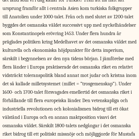
det land som vi i dag kallar för Turkiet? Från att ha haft sitt
ursprung framför allt i centrala Asien kom turkiska folkgrupper
till Anatolien under 1000-talet. Från och med slutet av 1200-talet
byggdes det osmanska väldet successivt upp med nyckelhändelser
som Konstantinopels erövring 1453. Under flera hundra år
präglades politiken kring Medelhavet av det osmanska väldet med
kulturella och ekonomiska höjdpunkter för detta imperium,
särskilt i begynnelsen av den nya tidens början. I jämförelse med
flera länder i Europa praktiserade det osmanska riket en relativt
vidsträckt toleranspolitik bland annat mot judar och kristna inom
det så kallade milletsystemet (millet = ”trosgemenskap”). Under
1600- och 1700-talet försvagades emellertid det osmanska riket i
förhållande till flera europeiska länder. Den vetenskapliga och
industriella revolutionen och kolonialismen bidrog till ett ökat
välstånd i Europa och en annan maktposition visavi det
osmanska väldet. Särskilt 1800-talets nedgångar i det osmanska
riket bidrog till ett politiskt missnöje och möjliggjorde för Mustafa