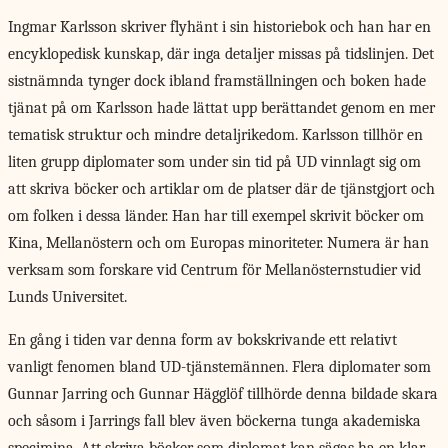
Ingmar Karlsson skriver
flyhänt i sin historiebok och han har en
encyklopedisk kunskap, där inga detaljer missas på tidslinjen. Det
sistnämnda tynger dock ibland framställningen och boken hade
tjänat på om Karlsson hade lättat upp berättandet genom en mer
tematisk struktur och mindre detaljrikedom. Karlsson tillhör en
liten grupp diplomater som under sin tid på UD vinnlagt sig om
att skriva böcker och artiklar om de platser där de tjänstgjort och
om folken i dessa länder. Han har till exempel skrivit böcker om
Kina, Mellanöstern och om Europas minoriteter. Numera är han
verksam som forskare vid Centrum för Mellanösternstudier vid
Lunds Universitet.
En gång i tiden var denna form av bokskrivande ett relativt
vanligt fenomen bland UD-tjänstemännen. Flera diplomater som
Gunnar Jarring och Gunnar Hägglöf tillhörde denna bildade skara
och såsom i Jarrings fall blev även böckerna tunga akademiska