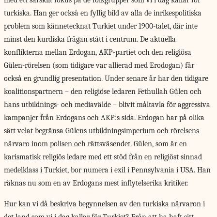
med ett särskilt fokus på de folkgrupper som vi i dag kallar för
turkiska. Han ger också en fyllig bild av alla de inrikespolitiska
problem som kännetecknat Turkiet under 1900-talet, där inte
minst den kurdiska frågan stått i centrum. De aktuella
konflikterna mellan Erdogan, AKP-partiet och den religiösa
Gülen-rörelsen (som tidigare var allierad med Erodogan) får
också en grundlig presentation. Under senare år har den tidigare
koalitionspartnern – den religiöse ledaren Fethullah Gülen och
hans utbildnings- och mediavälde – blivit måltavla för aggressiva
kampanjer från Erdogans och AKP:s sida. Erdogan har på olika
sätt velat begränsa Gülens utbildningsimperium och rörelsens
närvaro inom polisen och rättsväsendet. Gülen, som är en
karismatisk religiös ledare med ett stöd från en religiöst sinnad
medelklass i Turkiet, bor numera i exil i Pennsylvania i USA. Han
räknas nu som en av Erdogans mest inflytelserika kritiker.
Hur kan vi då beskriva begynnelsen av den turkiska närvaron i