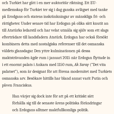
och Turkiet har gått i en mer auktoritär riktning. Ett EU-
medlemskap för Turkiet ter sig i dag ganska avlägset med tanke
på Erodgans och statens inskränkningar av mänskliga fri- och
rättigheter. Under senare tid har Erdogan på olika sätt knutit an
till Atatürks ledarstil och har velat utmåla sig själv som ett slags
efterträdare till landsfadern Atatürk. Erdogan har också försökt
kombinera detta med nostalgiska referenser till det osmanska
väldets glansdagar. Den yttre kulminationen på dessa
maktsträvanden ägde rum i januari 2015 när Erdogan flyttade in
i ett enormt palats i Ankara med 1150 rum,
Ak Saray
(”Det vita
palatset”), som är designat för att förena modernitet med Turkiets
osmanska arv. Besökare hittills har bland annat varit Putin och
påven Franciskus.
Han värjer sig dock inte för att på ett kritiskt sätt
förhålla sig till de senaste årens politiska förändringar
och Erdogans alltmer maktfullkomliga politik.