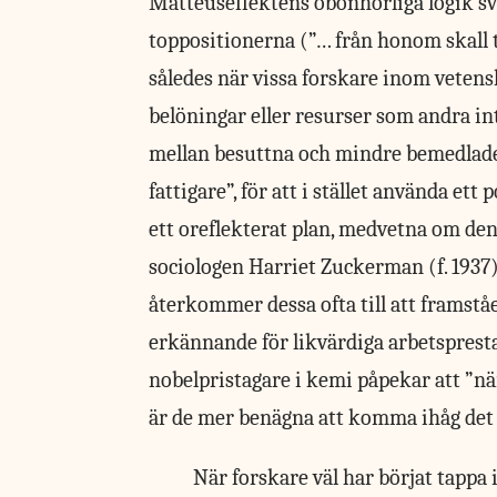
Matteuseffektens obönhörliga logik sv
toppositionerna (”… från honom skall t
således när vissa forskare inom veten
belöningar eller resurser som andra inte 
mellan besuttna och mindre bemedlade st
fattigare”, för att i stället använda et
ett oreflekterat plan, medvetna om den
sociologen Harriet Zuckerman (f. 1937)
återkommer dessa ofta till att frams
erkännande för likvärdiga arbetsprest
nobelpristagare i kemi påpekar att ”nä
är de mer benägna att komma ihåg det
När forskare väl har börjat tappa