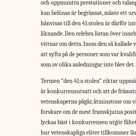
och uppmuntra prestationer och talange
kan belönas är begränsat, måste ett ur
hänvisas till den 41:stolen är därför in
liknande. Den celebra listan över inne
vittnar om detta. Inom den så kallade
att syfta på de personer som var kvali
som av olika anledningar inte blev det.
Termen ”den 41:a stolen” riktar uppmä
är konkurrensutsatt och att de främsta 
vetenskaperna pågår, åtminstone om vi
forskare om de mest framskjutna positio
lyckas bäst i konkurrensen utgör fälte
hur vetenskapliga eliter tillkommer lä