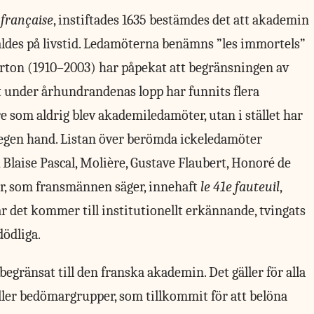
 française
, instiftades 1635 bestämdes det att akademin
aldes på livstid. Ledamöterna benämns ”les immortels”
erton (1910–2003) har påpekat att begränsningen av
t under århundrandenas lopp har funnits flera
e som aldrig blev akademiledamöter, utan i stället har
 egen hand. Listan över berömda ickeledamöter
 Blaise Pascal, Molière, Gustave Flaubert, Honoré de
ar, som fransmännen säger, innehaft
le 41e fauteuil
,
är det kommer till institutionellt erkännande, tvingats
ödliga.
egränsat till den franska akademin. Det gäller för alla
eller bedömargrupper, som tillkommit för att belöna