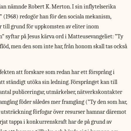
an nämnde Robert K. Merton. I sin inflytelserika
” (1968) redogör han för den sociala mekanism,
 till grund för uppkomsten av eliter inom
 syftar på Jesus kärva ord i Matteusevangeliet: ”Ty
erflöd, men den som inte har, från honom skall tas också
ekten att forskare som redan har ett försprång i
att ständigt utöka sin ledning. Försprånget kan till
 antal publiceringar, utmärkelser, nätverkskontakter
ramgång föder således mer framgång (”Ty den som har,
e utsträckning förfogar över resurser hamnar däremot
örjat tappa i konkurrenskraft har de på grund av