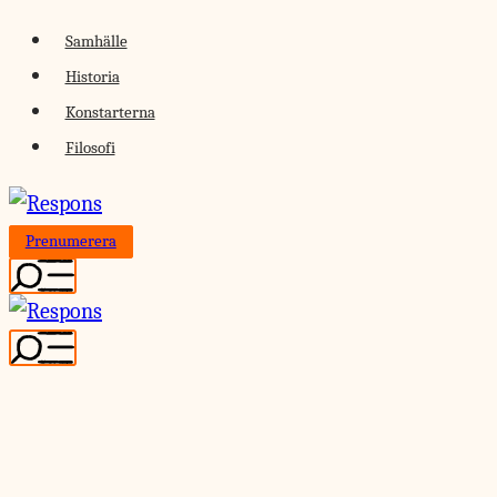
Skip
Samhälle
to
Historia
content
Konstarterna
Filosofi
Prenumerera