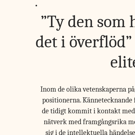
”Ty den som ha
det i överflöd
eli
Inom de olika vetenskaperna p
positionerna. Kännetecknande fö
de tidigt kommit i kontakt med 
nätverk med framgångsrika me
sig i de intellektuella händel