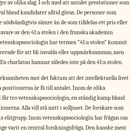
r av olika slag. I och med att antalet prestationer som
val bland kandidater alltid göras. De personer som
te nödvändigtvis sämre än de som tilldelas ett pris eller
havare av den 41:a stolen i den franska akademin
 vetenskapssociologin har termen ”41:a stolen” kommit
ficerade för att bli invalda eller uppmärksammas, men
 En charlatan hamnar således inte på den 41:a stolen.
rksamheten mot det faktum att det intellektuella livet
positionerna är få till antalet. Inom de olika
 får tro vetenskapssociologin, en ständig kamp bland
nerna. Alla vill stå mitt i solljuset. De forskare som
ts elitgrupp. Inom vetenskapssociologin har frågan om
nge varit en central forskningsfråga. Den kanske mest