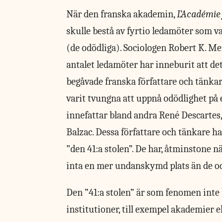
När den franska akademin,
L’Académie
skulle bestå av fyrtio ledamöter som v
(de odödliga). Sociologen Robert K. M
antalet ledamöter har inneburit att de
begåvade franska författare och tänkar
varit tvungna att uppnå odödlighet på
innefattar bland andra René Descartes,
Balzac. Dessa författare och tänkare h
”den 41:a stolen”. De har, åtminstone n
inta en mer undanskymd plats än de od
Den ”41:a stolen” är som fenomen inte b
institutioner, till exempel akademier 