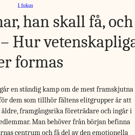
I fokus
r, han skall få, och
” – Hur vetenskaplig
ter formas
ågår en ständig kamp om de mest framskjutna
r dem som tillhör fältens elitgrupper är att
äldre, framgångsrika företrädare och ingår i
dlemmar. Man behöver från början befinna
sernas centrum och få del av den emotionella