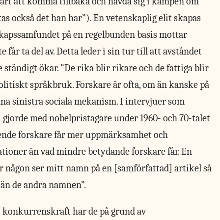
årt att komma tillbaka och hävda sig i kampen om
as också det han har”). En vetenskaplig elit skapas
skapssamfundet på en regelbunden basis mottar
får ta del av. Detta leder i sin tur till att avståndet
ändigt ökar. ”De rika blir rikare och de fattiga blir
t politiskt språkbruk. Forskare är ofta, om än kanske på
na sinistra sociala mekanism. I intervjuer som
 gjorde med nobelpristagare under 1960- och 70-talet
tående forskare får mer uppmärksamhet och
ationer än vad mindre betydande forskare får. En
r någon ser mitt namn på en [samförfattad] artikel så
 än de andra namnen”.
 i konkurrenskraft har de på grund av