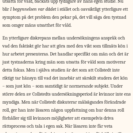
utsatta för våld, backats upp tydligare av hans egen studie. Nu
blir
I begynnelsen var dådet
i stället och oavsiktligt ytterligare ett
symptom på det problem den pekar på, det vill säga den tystnad
som omger mäns utsatthet för våld.
En ytterligare diskrepans mellan undersökningens anspråk och
vad den faktiskt gör har att göra med den vikt som tillmäts kön i
hur arbetet presenteras. Det handlar specifikt om män och det är
just tystnaderna kring män som utsatta för våld som motiverar
detta fokus. Men i själva studien är det som att Collstedt inte
riktigt tar hänsyn till vad det innebär att särskilt studera det kön
– som just kön – som samtidigt är normerande subjekt. Under
större delen av Collstedts undersökningsperiod är kvinnor inte ens
myndiga. Men när Collstedt diskuterar målsägandes förändrade
roll, ger han inte läsaren någon uppfattning om hur denna roll
förhåller sig till kvinnors möjligheter att exempelvis driva
rättsprocess och tala i egen sak. När läsaren inte får veta