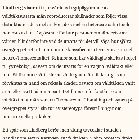
Lindberg visar att
sjukvårdens begripliggörande av
våldtäktsutsatta män reproducerar skillnader som följer vissa
distinktioner, dels mellan kön, dels mellan heterosexualitet och
homosexualitet. Avgörande för hur personer omhändertas av
vården blir därför inte vad de utsatts för, det vill säga hur själva
övergreppet sett ut, utan hur de klassificeras i termer av kön och
hetero/homosexualitet. Kvinnor som har våldtagits skickas i regel
till gynekologi, oavsett om de utsatts för en vaginal våldtäkt eller
inte. På liknande sätt skickas våldtagna män till kirurgi, som
förväntas ta hand om rektala skador, oavsett om våldtäkten varit
anal eller skett på annat sätt. Det finns en förförståelse om
våldtäkt mot män som en ”homosexuell” handling och synen på
övergreppet styrs i sin tur av stereotypa föreställningar om
homosexuella praktiker.
Ett spår som Lindberg berör men aldrig utvecklar i studien
handlar om sexualiseringen av våldtäkten. Själva ordet våldtäkt