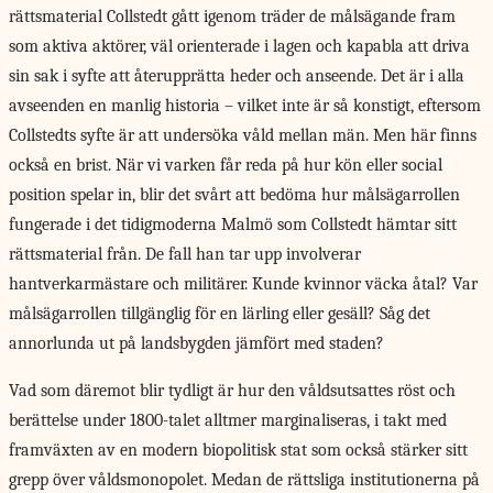
rättsmaterial Collstedt gått igenom träder de målsägande fram
som aktiva aktörer, väl orienterade i lagen och kapabla att driva
sin sak i syfte att återupprätta heder och anseende. Det är i alla
avseenden en manlig historia – vilket inte är så konstigt, eftersom
Collstedts syfte är att undersöka våld mellan män. Men här finns
också en brist. När vi varken får reda på hur kön eller social
position spelar in, blir det svårt att bedöma hur målsägarrollen
fungerade i det tidigmoderna Malmö som Collstedt hämtar sitt
rättsmaterial från. De fall han tar upp involverar
hantverkarmästare och militärer. Kunde kvinnor väcka åtal? Var
målsägarrollen tillgänglig för en lärling eller gesäll? Såg det
annorlunda ut på landsbygden jämfört med staden?
Vad som däremot blir tydligt är hur den våldsutsattes röst och
berättelse under 1800-talet alltmer marginaliseras, i takt med
framväxten av en modern biopolitisk stat som också stärker sitt
grepp över våldsmonopolet. Medan de rättsliga institutionerna på