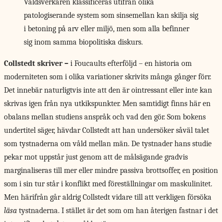
Våldsverkaren klassificeras utifrån olika
patologiserande system som sinsemellan kan skilja sig
i betoning på arv eller miljö, men som alla befinner
sig inom samma biopolitiska diskurs.
Collstedt skriver
–
i Foucaults efterföljd – en historia om
moderniteten som i olika variationer skrivits många gånger förr.
Det innebär naturligtvis inte att den är ointressant eller inte kan
skrivas igen från nya utkikspunkter. Men samtidigt finns här en
obalans mellan studiens anspråk och vad den gör. Som bokens
undertitel säger, hävdar Collstedt att han undersöker såväl talet
som tystnaderna om våld mellan män. De tystnader hans studie
pekar mot uppstår just genom att de målsägande gradvis
marginaliseras till mer eller mindre passiva brottsoffer, en position
som i sin tur står i konflikt med föreställningar om maskulinitet.
Men härifrån går aldrig Collstedt vidare till att verkligen försöka
läsa
tystnaderna. I stället är det som om han återigen fastnar i det