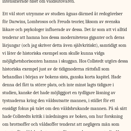
intensifierade
talet
om våldsutövaren.
Ett väl stort utrymme av studien ägnas därmed åt redogörelser
för Darwins, Lombrosos och Freuds teorier, liksom av svenska
läkare och psykologer influerade av dessa. Det är som att vi alltid
tenderar att hamna hos dessa modernitetens giganter och deras
lärjungar (och jag skriver detta även självkritiskt), samtidigt som
vi låter de historiska exempel som skulle kunna vidga
möjlighetshorisonten hamna i skuggan. Hos Collstedt utgörs dessa
historiska exempel just av de tidigmoderna rättsfall som
behandlas i början av bokens sista, ganska korta kapitel. Hade
denna del fått ta större plats, och inte minst lagts tidigare i
studien, kanske det hade möjliggjort en tydligare läsning av
tystnaderna kring den våldsutsatte mannen, i stället för ett
ensidigt fokus på talet om den våldsbrukande mannen. På så sätt
hade Collstedts kritik i inledningen av boken, om hur forskning
om brottsoffer och våldsoffer tenderat att negligera män som