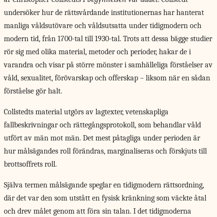
undersöker hur de rättsvårdande institutionernas har hanterat
manliga våldsutövare och våldsutsatta under tidigmodern och
modern tid, från 1700-tal till 1930-tal. Trots att dessa bägge studier
rör sig med olika material, metoder och perioder, hakar de i
varandra och visar på större mönster i samhälleliga förståelser av
våld, sexualitet, förövarskap och offerskap – liksom när en sådan
förståelse gör halt.
Collstedts material utgörs av lagtexter, vetenskapliga
fallbeskrivningar och rättegångsprotokoll, som behandlar våld
utfört av män mot män. Det mest påtagliga under perioden är
hur målsägandes roll förändras, marginaliseras och förskjuts till
brottsoffrets roll.
Själva termen målsägande speglar en tidigmodern rättsordning,
där det var den som utstått en fysisk kränkning som väckte åtal
och drev målet genom att föra sin talan. I det tidigmoderna