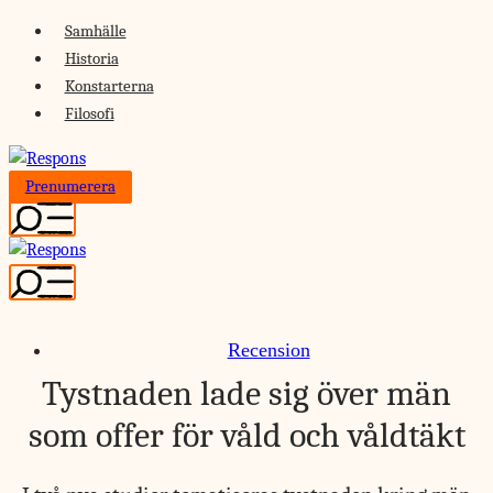
Skip
Samhälle
to
Historia
content
Konstarterna
Filosofi
Prenumerera
Recension
Tystnaden lade sig över män
som offer för våld och våldtäkt