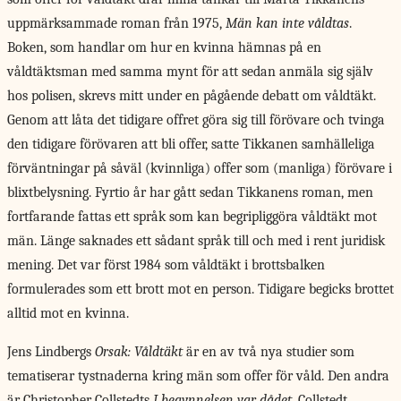
uppmärksammade roman från 1975,
Män kan inte våldtas
.
Boken, som handlar om hur en kvinna hämnas på en
våldtäktsman med samma mynt för att sedan anmäla sig själv
hos polisen, skrevs mitt under en pågående debatt om våldtäkt.
Genom att låta det tidigare offret göra sig till förövare och tvinga
den tidigare förövaren att bli offer, satte Tikkanen samhälleliga
förväntningar på såväl (kvinnliga) offer som (manliga) förövare i
blixtbelysning. Fyrtio år har gått sedan Tikkanens roman, men
fortfarande fattas ett språk som kan begripliggöra våldtäkt mot
män. Länge saknades ett sådant språk till och med i rent juridisk
mening. Det var först 1984 som våldtäkt i brottsbalken
formulerades som ett brott mot en person. Tidigare begicks brottet
alltid mot en kvinna.
Jens Lindbergs
Orsak: Våldtäkt
är en av två nya studier som
tematiserar tystnaderna kring män som offer för våld. Den andra
är Christopher Collstedts
I begynnelsen var dådet
. Collstedt