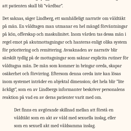
att patienten skall bli ”vårdbar”.
Det saknas, säger Lindberg, ett samhälleligt narrativ om våldtäkt
på män. En våldtagen man utmanar en hel mängd förväntningar
på kön, offerskap och maskulinitet. Inom vården tas dessa män i
regel emot på akutmottagningar och hanteras enligt olika system
för prioritering och remittering. Avsaknaden av narrativ blir
särskilt tydlig på de mottagningar som saknar explicita rutiner för
våldtagna män. De män som kommer in bringar oreda, skapar
osäkerhet och förvirring. Eftersom denna oreda inte kan lösas
inom systemet inträder en abjektal dimension; det hela blir ”lite
äckligt”, som en av Lindbergs informanter beskriver personalens
reaktion på vad en av deras patienter varit med om.
Det finns en avgörande skillnad mellan att förstå en
våldtäkt som en akt av våld med sexuella inslag, eller
som en sexuell akt med våldsamma inslag.