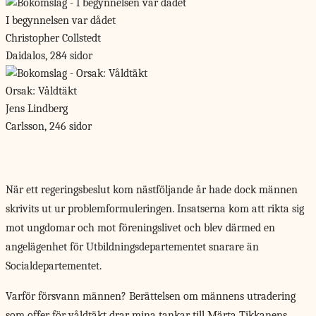
I begynnelsen var dådet
Christopher Collstedt
Daidalos, 284 sidor
Orsak: Våldtäkt
Jens Lindberg
Carlsson, 246 sidor
När ett regeringsbeslut
kom nästföljande år hade dock männen
skrivits ut ur problemformuleringen. Insatserna kom att rikta sig
mot ungdomar och mot föreningslivet och blev därmed en
angelägenhet för Utbildningsdepartementet snarare än
Socialdepartementet.
Varför försvann männen? Berättelsen om männens utradering
som offer för våldtäkt drar mina tankar till Märta Tikkanens