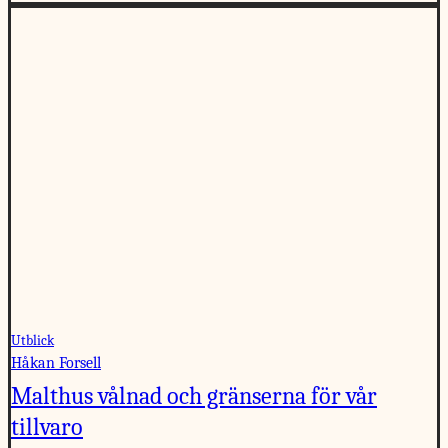
Utblick
Håkan Forsell
Malthus vålnad och gränserna för vår
tillvaro