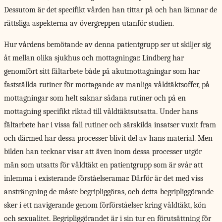
Dessutom är det specifikt vården han tittar på och han lämnar de
rättsliga aspekterna av övergreppen utanför studien.
Hur vårdens bemötande av denna patientgrupp ser ut skiljer sig
åt mellan olika sjukhus och mottagningar. Lindberg har
genomfört sitt fältarbete både på akutmottagningar som har
fastställda rutiner för mottagande av manliga våldtäktsoffer, på
mottagningar som helt saknar sådana rutiner och på en
mottagning specifikt riktad till våldtäktsutsatta. Under hans
fältarbete har i vissa fall rutiner och särskilda insatser vuxit fram
och därmed har dessa processer blivit del av hans material. Men
bilden han tecknar visar att även inom dessa processer utgör
män som utsatts för våldtäkt en patientgrupp som är svår att
inlemma i existerande förståelseramar. Därför är det med viss
ansträngning de måste begripliggöras, och detta begripliggörande
sker i ett navigerande genom förförståelser kring våldtäkt, kön
och sexualitet. Begripliggörandet är i sin tur en förutsättning för