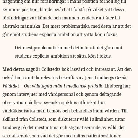
någonting om hur förändringar i mäns position förhöll sig till
kvinnors position, blir det svårt att förstå på vilket sätt dessa
förändringar var könade och mannen tenderar att åter bli
abstrakt människa. Det mest problematiska med detta är att det
går emot studiens explicita ambition att sätta kön i fokus.
Det mest problematiska med detta är att det går emot
studiens explicita ambition att sätta kön i fokus.
Med detta sagt
är Collstedts bok läsvärd och intressant. Att den
också har samtida relevans bekräftas av Jens Lindbergs
Orsak:
Våldtäkt – Om våldtagna män i medicinsk praktik
. Lindberg har
genom intervjuer med vårdpersonal och genom deltagande
observation på flera svenska sjukhus utforskat hur
våldtäktsutsatta män bemöts och behandlas inom vården. Till
skillnad från Collstedt, som diskuterar våld i allmänhet, tittar
Lindberg på det mest intima och stigmatiserande av våld, det
sexualiserade, och vad det gör med mäns patientpositioner.