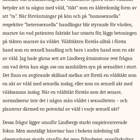
betyder att ta någon med våld, ”täkt” som en ålderdomlig form av
att ”ta”. När förväntningar på kön och på ”homosexuella”
respektive ”heterosexuella” handlingar blir styrande för vården,
snarare än vad patienten faktiskt har utsatts för, läggs betoningen
på täkten snarare än våldet. Våldtäkten förstås alltså i första
hand som en sexuell handling och bara i andra hand som en akt
av våld. Jag hade gärna sett att Lindberg åtminstone rest frågan
om vad detta kan säga oss om samhällets syn på sexualitet i stort.
Det finns en avgörande skillnad mellan att förstå en våldtäkt som
en akt av våld med sexuella inslag, eller som en sexuell akt med
våldsamma inslag. När en våldtäkt förstås som det senare,
normaliserar inte det i någon mån våldet i sexualiteten – och
planterar därmed en potential av våld i varje sexuell akt?
Dessa frågor ligger utanför Lindbergs starkt empiricentrerade
fokus. Men samtidigt hänvisar han i bokens inledning till
observationer gjorda utanför det rena fältarbetet; populärkultur,