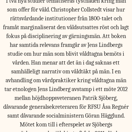
I två nya studier tematiseras tystnaden kring män
som offer för våld. Christopher Collstedt visar hur
rättsvårdande institutioner från 1800-talet och
framåt marginaliserat den våldsutsattes röst och lagt
fokus på disciplinering av gärningsmän. Att boken
har samtida relevans framgår av Jens Lindbergs
studie om hur män som blivit våldtagna bemöts i
vården. Han menar att det än i dag saknas ett
samhälleligt narrativ om våldtäkt på män. I en
avhandling om vårdpraktiker kring våldtagna män
tar etnologen Jens Lindberg avstamp i ett möte 2012
mellan höjdhoppsveteranen Patrik Sjöberg,
dåvarande generalsekreteraren för RFSU Åsa Regnér
samt dåvarande socialministern Göran Hägglund.
Mötet kom till i efterspelet av Sjöbergs