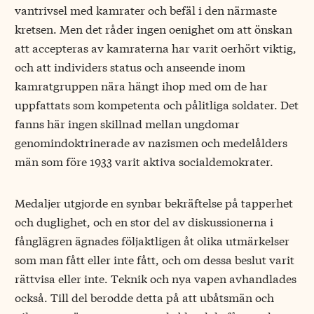
vantrivsel med kamrater och befäl i den närmaste
kretsen. Men det råder ingen oenighet om att önskan
att accepteras av kamraterna har varit oerhört viktig,
och att individers status och anseende inom
kamratgruppen nära hängt ihop med om de har
uppfattats som kompetenta och pålitliga soldater. Det
fanns här ingen skillnad mellan ungdomar
genomindoktrinerade av nazismen och medelålders
män som före 1933 varit aktiva socialdemokrater.
Medaljer utgjorde en synbar bekräftelse på tapperhet
och duglighet, och en stor del av diskussionerna i
fånglägren ägnades följaktligen åt olika utmärkelser
som man fått eller inte fått, och om dessa beslut varit
rättvisa eller inte. Teknik och nya vapen avhandlades
också. Till del berodde detta på att ubåtsmän och