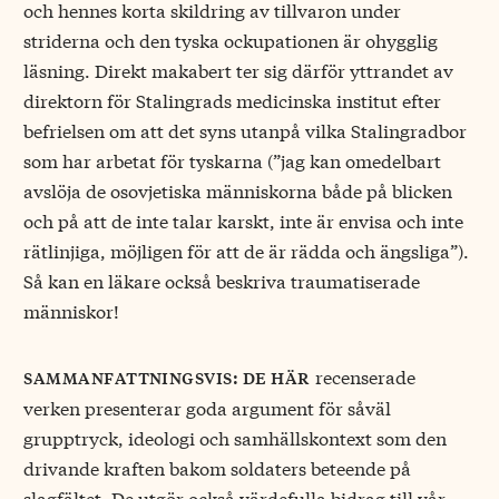
och hennes korta skildring av tillvaron under
striderna och den tyska ockupationen är ohygglig
läsning. Direkt makabert ter sig därför yttrandet av
direktorn för Stalingrads medicinska institut efter
befrielsen om att det syns utanpå vilka Stalingradbor
som har arbetat för tyskarna (”jag kan omedelbart
avslöja de osovjetiska människorna både på blicken
och på att de inte talar karskt, inte är envisa och inte
rätlinjiga, möjligen för att de är rädda och ängsliga”).
Så kan en läkare också beskriva traumatiserade
människor!
recenserade
sammanfattningsvis: de här
verken presenterar goda argument för såväl
grupptryck, ideologi och samhällskontext som den
drivande kraften bakom soldaters beteende på
slagfältet. De utgör också värdefulla bidrag till vår