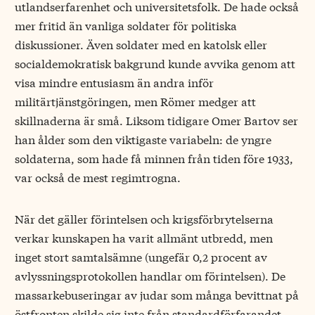
utlandserfarenhet och universitetsfolk. De hade också
mer fritid än vanliga soldater för politiska
diskussioner. Även soldater med en katolsk eller
socialdemokratisk bakgrund kunde avvika genom att
visa mindre entusiasm än andra inför
militärtjänstgöringen, men Römer medger att
skillnaderna är små. Liksom tidigare Omer Bartov ser
han ålder som den viktigaste variabeln: de yngre
soldaterna, som hade få minnen från tiden före 1933,
var också de mest regimtrogna.
När det gäller förintelsen och krigsförbrytelserna
verkar kunskapen ha varit allmänt utbredd, men
inget stort samtalsämne (ungefär 0,2 procent av
avlyssningsprotokollen handlar om förintelsen). De
massarkebuseringar av judar som många bevittnat på
östfronten skilde sig inte från standardförfarandet