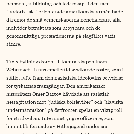
personal, utbildning och ledarskap. I den mer
”tayloristiskt” orienterade amerikanska armén hade
däremot de små gemenskaperna nonchalerats, alla
individer betraktats som utbytbara och de
genomsnittliga prestationerna på slagfältet varit
sämre.
Trots hyllningskören till kamratskapen inom
Wehrmacht fanns emellertid avvikande röster, som i
stället lyfte fram den nazistiska ideologins betydelse
för tyskarnas framgångar. Den amerikanske
historikern Omer Bartov hävdade att rasistisk
hetsagitation mot ”judiska bolsjeviker” och ”slaviska
undermänniskor” på östfronten spelat en viktig roll
för stridsviljan. Inte minst yngre officerare, som
hunnit bli formade av Hitlerjugend under sin
uppväxt, medverkade i denna indoktrinering. Den