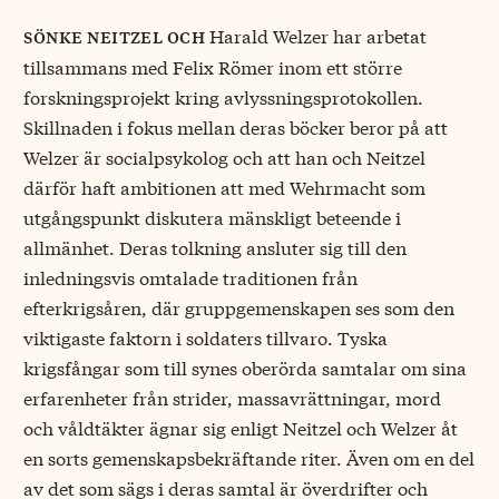
Harald Welzer har arbetat
sönke neitzel och
tillsammans med Felix Römer inom ett större
forskningsprojekt kring avlyssningsprotokollen.
Skillnaden i fokus mellan deras böcker beror på att
Welzer är socialpsykolog och att han och Neitzel
därför haft ambitionen att med Wehrmacht som
utgångspunkt diskutera mänskligt beteende i
allmänhet. Deras tolkning ansluter sig till den
inledningsvis omtalade traditionen från
efterkrigsåren, där gruppgemenskapen ses som den
viktigaste faktorn i soldaters tillvaro. Tyska
krigsfångar som till synes oberörda samtalar om sina
erfarenheter från strider, massavrättningar, mord
och våldtäkter ägnar sig enligt Neitzel och Welzer åt
en sorts gemenskapsbekräftande riter. Även om en del
av det som sägs i deras samtal är överdrifter och