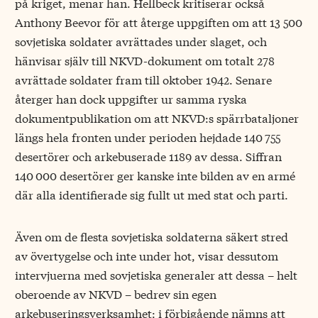
på kriget, menar han. Hellbeck kritiserar också
Anthony Beevor för att återge uppgiften om att 13 500
sovjetiska soldater avrättades under slaget, och
hänvisar själv till NKVD-dokument om totalt 278
avrättade soldater fram till oktober 1942. Senare
återger han dock uppgifter ur samma ryska
dokumentpublikation om att NKVD:s spärrbataljoner
längs hela fronten under perioden hejdade 140 755
desertörer och arkebuserade 1189 av dessa. Siffran
140 000 desertörer ger kanske inte bilden av en armé
där alla identifierade sig fullt ut med stat och parti.
Även om de flesta sovjetiska soldaterna säkert stred
av övertygelse och inte under hot, visar dessutom
intervjuerna med sovjetiska generaler att dessa – helt
oberoende av NKVD – bedrev sin egen
arkebuseringsverksamhet: i förbigående nämns att