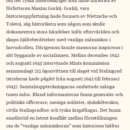
författaren Maxim Gorkij. Gorkij, vars
historieuppfattning hade formats av Nietzsche och
Tolstoj, såg historikern som någon som skulle
dokumentera stora händelser inför eftervärlden och
skapa hjälteberättelser med vanliga människor i
huvudrollen. Därigenom kunde massorna inspireras i
sitt byggande av socialismen. Mellan december 1942
och augusti 1943 intervjuade Mints kommission
sammanlagt 215 ögonvittnen till slaget vid Stalingrad
(striderna hade pågått från augusti 1942 till februari
1943). Samtalsuppteckningarna omfattade många
tusen sidor. Bland informanterna fanns generaler och
politiska officerare, meniga soldater, sjuksköterskor,
civila Stalingradbor och tyska krigsfångar. Det fanns
emellertid en latent konflikt mellan föreställningen
om de ”vanliga människorna” som historiens hjältar