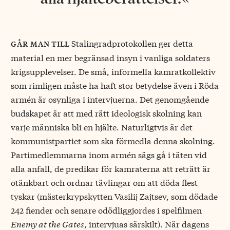
Stalingradprotokollen ger detta
går man till
material en mer begränsad insyn i vanliga soldaters
krigsupplevelser. De små, informella kamratkollektiv
som rimligen måste ha haft stor betydelse även i Röda
armén är osynliga i intervjuerna. Det genomgående
budskapet är att med rätt ideologisk skolning kan
varje människa bli en hjälte. Naturligtvis är det
kommunistpartiet som ska förmedla denna skolning.
Partimedlemmarna inom armén sägs gå i täten vid
alla anfall, de predikar för kamraterna att reträtt är
otänkbart och ordnar tävlingar om att döda flest
tyskar (mästerkrypskytten Vasilij Zajtsev, som dödade
242 fiender och senare odödliggjordes i spelfilmen
Enemy at the Gates
, intervjuas särskilt). När dagens