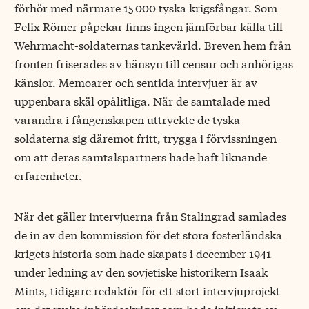
förhör med närmare 15 000 tyska krigsfångar. Som
Felix Römer påpekar finns ingen jämförbar källa till
Wehrmacht-soldaternas tankevärld. Breven hem från
fronten friserades av hänsyn till censur och anhörigas
känslor. Memoarer och sentida intervjuer är av
uppenbara skäl opålitliga. När de samtalade med
varandra i fångenskapen uttryckte de tyska
soldaterna sig däremot fritt, trygga i förvissningen
om att deras samtalspartners hade haft liknande
erfarenheter.
När det gäller intervjuerna från Stalingrad samlades
de in av den kommission för det stora fosterländska
krigets historia som hade skapats i december 1941
under ledning av den sovjetiske historikern Isaak
Mints, tidigare redaktör för ett stort intervjuprojekt
om det ryska inbördeskriget som hade initierats av