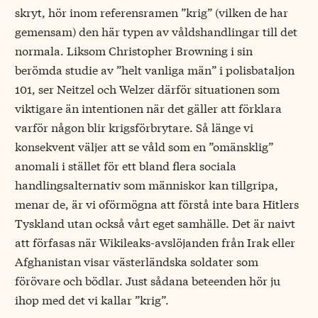
skryt, hör inom referensramen ”krig” (vilken de har
gemensam) den här typen av våldshandlingar till det
normala. Liksom Christopher Browning i sin
berömda studie av ”helt vanliga män” i polisbataljon
101, ser Neitzel och Welzer därför situationen som
viktigare än intentionen när det gäller att förklara
varför någon blir krigsförbrytare. Så länge vi
konsekvent väljer att se våld som en ”omänsklig”
anomali i stället för ett bland flera sociala
handlingsalternativ som människor kan tillgripa,
menar de, är vi oförmögna att förstå inte bara Hitlers
Tyskland utan också vårt eget samhälle. Det är naivt
att förfasas när Wikileaks-avslöjanden från Irak eller
Afghanistan visar västerländska soldater som
förövare och bödlar. Just sådana beteenden hör ju
ihop med det vi kallar ”krig”.