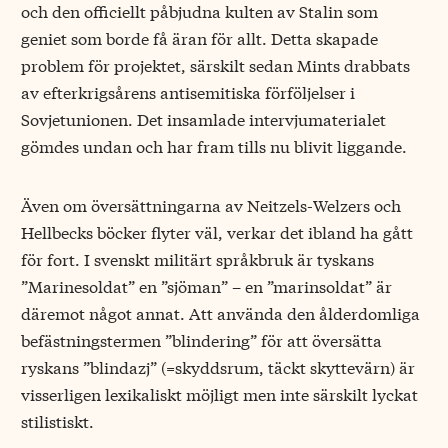
och den officiellt påbjudna kulten av Stalin som
geniet som borde få äran för allt. Detta skapade
problem för projektet, särskilt sedan Mints drabbats
av efterkrigsårens antisemitiska förföljelser i
Sovjetunionen. Det insamlade intervjumaterialet
gömdes undan och har fram tills nu blivit liggande.
Även om översättningarna av Neitzels-Welzers och
Hellbecks böcker flyter väl, verkar det ibland ha gått
för fort. I svenskt militärt språkbruk är tyskans
”Marinesoldat” en ”sjöman” – en ”marinsoldat” är
däremot något annat. Att använda den ålderdomliga
befästningstermen ”blindering” för att översätta
ryskans ”blindazj” (=skyddsrum, täckt skyttevärn) är
visserligen lexikaliskt möjligt men inte särskilt lyckat
stilistiskt.