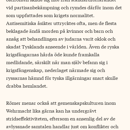
vid partisanbekämpning och rymdes därför inom det
som uppfattades som krigets normalitet.
Antisemitiska åsikter uttrycktes ofta, men de flesta
beklagade ändå morden på kvinnor och barn och
ansåg att behandlingen av judarna varit oklok och
skadat Tysklands anseende i världen. Även de ryska
krigsfångarnas hårda öde kunde framkalla
medlidande, särskilt när man själv befann sig i
krigsfångenskap, nederlaget närmade sig och
ryssarnas hämnd för tyska illgärningar snart skulle
drabba hemlandet.
Römer menar också att gemenskapskulturen inom
Wehrmacht lika gärna kan ha undergrävt
stridseffektiviteten, eftersom en ansenlig del av de
avlyssnade samtalen handlar just om konflikter och