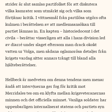
strider är slut samlas partifolket för att diskutera
vilka kamrater som utmärkt sig och vilka som
förtjänar kritik. I vittnesmål från partilösa utgörs ofta
kulmen i berättelsen av att medlemsansökan till
partiet lämnas in. En kapten – historiedocent i det
civila – berättar visserligen att alla i hans division led
av diarré under slaget eftersom man drack okokt
vatten ur Volga, men sådana oglamorösa detaljer från
krigets vardag sitter annars trångt till bland alla
hjälteberättelser.
Hellbeck är medveten om denna tendens men menar
ändå att intervjuerna ger fog för kritik mot
Merridales tes om en klyfta mellan krigsveteranernas
minnen och det officiella minnet. Vanliga soldater har
uppenbarligen internaliserat statens och partiets syn