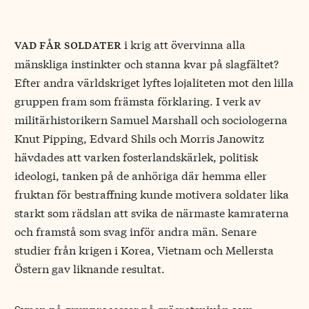
i krig att övervinna alla
vad får soldater
mänskliga instinkter och stanna kvar på slagfältet?
Efter andra världskriget lyftes lojaliteten mot den lilla
gruppen fram som främsta förklaring. I verk av
militärhistorikern Samuel Marshall och sociologerna
Knut Pipping, Edvard Shils och Morris Janowitz
hävdades att varken fosterlandskärlek, politisk
ideologi, tanken på de anhöriga där hemma eller
fruktan för bestraffning kunde motivera soldater lika
starkt som rädslan att svika de närmaste kamraterna
och framstå som svag inför andra män. Senare
studier från krigen i Korea, Vietnam och Mellersta
Östern gav liknande resultat.
Synen på grupprocesser på gräsrotsnivån som