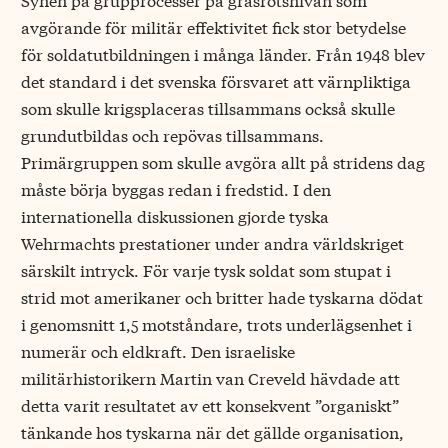
avgörande för militär effektivitet fick stor betydelse
för soldatutbildningen i många länder. Från 1948 blev
det standard i det svenska försvaret att värnpliktiga
som skulle krigsplaceras tillsammans också skulle
grundutbildas och repövas tillsammans.
Primärgruppen som skulle avgöra allt på stridens dag
måste börja byggas redan i fredstid. I den
internationella diskussionen gjorde tyska
Wehrmachts prestationer under andra världskriget
särskilt intryck. För varje tysk soldat som stupat i
strid mot amerikaner och britter hade tyskarna dödat
i genomsnitt 1,5 motståndare, trots underlägsenhet i
numerär och eldkraft. Den israeliske
militärhistorikern Martin van Creveld hävdade att
detta varit resultatet av ett konsekvent ”organiskt”
tänkande hos tyskarna när det gällde organisation,