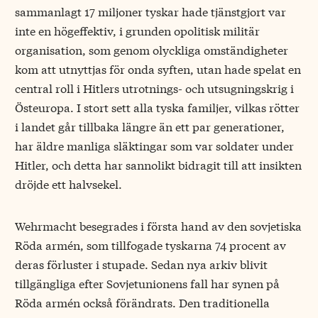
sammanlagt 17 miljoner tyskar hade tjänstgjort var
inte en högeffektiv, i grunden opolitisk militär
organisation, som genom olyckliga omständigheter
kom att utnyttjas för onda syften, utan hade spelat en
central roll i Hitlers utrotnings- och utsugningskrig i
Östeuropa. I stort sett alla tyska familjer, vilkas rötter
i landet går tillbaka längre än ett par generationer,
har äldre manliga släktingar som var soldater under
Hitler, och detta har sannolikt bidragit till att insikten
dröjde ett halvsekel.
Wehrmacht besegrades i första hand av den sovjetiska
Röda armén, som tillfogade tyskarna 74 procent av
deras förluster i stupade. Sedan nya arkiv blivit
tillgängliga efter Sovjetunionens fall har synen på
Röda armén också förändrats. Den traditionella