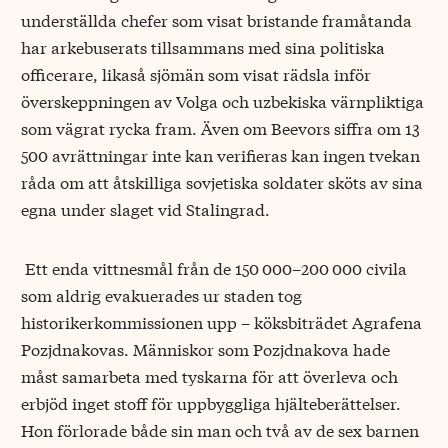
underställda chefer som visat bristande framåtanda
har arkebuserats tillsammans med sina politiska
officerare, likaså sjömän som visat rädsla inför
överskeppningen av Volga och uzbekiska värnpliktiga
som vägrat rycka fram. Även om Beevors siffra om 13
500 avrättningar inte kan verifieras kan ingen tvekan
råda om att åtskilliga sovjetiska soldater sköts av sina
egna under slaget vid Stalingrad.
Ett enda vittnesmål från de 150 000–200 000 civila
som aldrig evakuerades ur staden tog
historikerkommissionen upp – köksbiträdet Agrafena
Pozjdnakovas. Människor som Pozjdnakova hade
måst samarbeta med tyskarna för att överleva och
erbjöd inget stoff för uppbyggliga hjälteberättelser.
Hon förlorade både sin man och två av de sex barnen