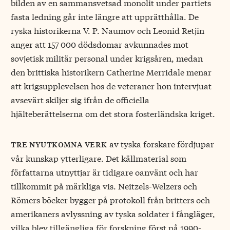
bilden av en sammansvetsad monolit under partiets
fasta ledning går inte längre att upprätthålla. De
ryska historikerna V. P. Naumov och Leonid Retjin
anger att 157 000 dödsdomar avkunnades mot
sovjetisk militär personal under krigsåren, medan
den brittiska historikern Catherine Merridale menar
att krigsupplevelsen hos de veteraner hon intervjuat
avsevärt skiljer sig ifrån de officiella
hjälteberättelserna om det stora fosterländska kriget.
av tyska forskare fördjupar
tre nyutkomna verk
vår kunskap ytterligare. Det källmaterial som
författarna utnyttjar är tidigare oanvänt och har
tillkommit på märkliga vis. Neitzels-Welzers och
Römers böcker bygger på protokoll från britters och
amerikaners avlyssning av tyska soldater i fångläger,
vilka blev tillgängliga för forskning först på 1990-