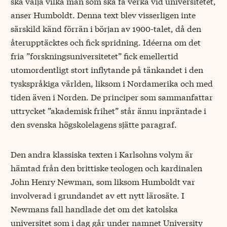
ska välja vilka män som ska få verka vid universitetet,
anser Humboldt. Denna text blev visserligen inte
särskild känd förrän i början av 1900-talet, då den
återupptäcktes och fick spridning. Idéerna om det
fria ”forskningsuniversitetet” fick emellertid
utomordentligt stort inflytande på tänkandet i den
tyskspråkiga världen, liksom i Nordamerika och med
tiden även i Norden. De principer som sammanfattar
uttrycket ”akademisk frihet” står ännu inpräntade i
den svenska högskolelagens sjätte paragraf.
Den andra klassiska texten i Karlsohns volym är
hämtad från den brittiske teologen och kardinalen
John Henry Newman, som liksom Humboldt var
involverad i grundandet av ett nytt lärosäte. I
Newmans fall handlade det om det katolska
universitet som i dag går under namnet University