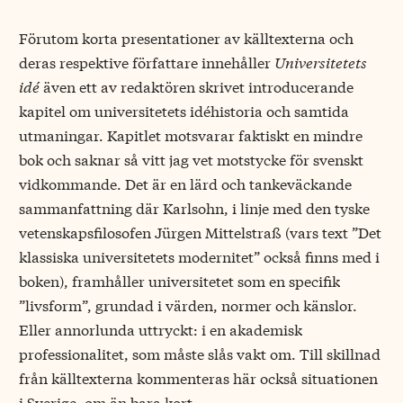
Förutom korta presentationer av källtexterna och
deras respektive författare innehåller
Universitetets
idé
även ett av redaktören skrivet introducerande
kapitel om universitetets idéhistoria och samtida
utmaningar. Kapitlet motsvarar faktiskt en mindre
bok och saknar så vitt jag vet motstycke för svenskt
vidkommande. Det är en lärd och tankeväckande
sammanfattning där Karlsohn, i linje med den tyske
vetenskapsfilosofen Jürgen Mittelstraß (vars text ”Det
klassiska universitetets modernitet” också finns med i
boken), framhåller universitetet som en specifik
”livsform”, grundad i värden, normer och känslor.
Eller annorlunda uttryckt: i en akademisk
professionalitet, som måste slås vakt om. Till skillnad
från källtexterna kommenteras här också situationen
i Sverige, om än bara kort.