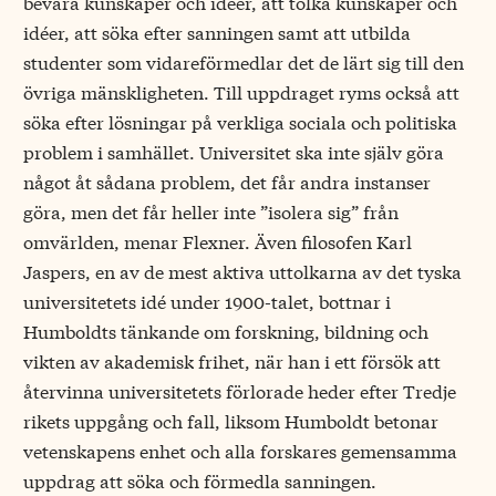
bevara kunskaper och idéer, att tolka kunskaper och
idéer, att söka efter sanningen samt att utbilda
studenter som vidareförmedlar det de lärt sig till den
övriga mänskligheten. Till uppdraget ryms också att
söka efter lösningar på verkliga sociala och politiska
problem i samhället. Universitet ska inte själv göra
något åt sådana problem, det får andra instanser
göra, men det får heller inte ”isolera sig” från
omvärlden, menar Flexner. Även filosofen Karl
Jaspers, en av de mest aktiva uttolkarna av det tyska
universitetets idé under 1900-talet, bottnar i
Humboldts tänkande om forskning, bildning och
vikten av akademisk frihet, när han i ett försök att
återvinna universitetets förlorade heder efter Tredje
rikets uppgång och fall, liksom Humboldt betonar
vetenskapens enhet och alla forskares gemensamma
uppdrag att söka och förmedla sanningen.