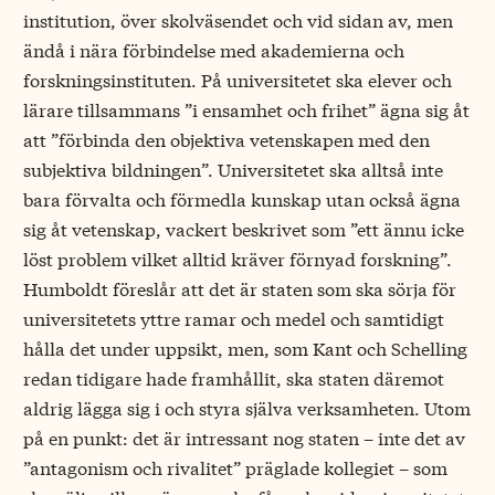
institution, över skolväsendet och vid sidan av, men
ändå i nära förbindelse med akademierna och
forskningsinstituten. På universitetet ska elever och
lärare tillsammans ”i ensamhet och frihet” ägna sig åt
att ”förbinda den objektiva vetenskapen med den
subjektiva bildningen”. Universitetet ska alltså inte
bara förvalta och förmedla kunskap utan också ägna
sig åt vetenskap, vackert beskrivet som ”ett ännu icke
löst problem vilket alltid kräver förnyad forskning”.
Humboldt föreslår att det är staten som ska sörja för
universitetets yttre ramar och medel och samtidigt
hålla det under uppsikt, men, som Kant och Schelling
redan tidigare hade framhållit, ska staten däremot
aldrig lägga sig i och styra själva verksamheten. Utom
på en punkt: det är intressant nog staten – inte det av
”antagonism och rivalitet” präglade kollegiet – som