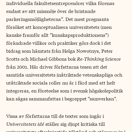
individuella fakultetsentreprenörer vilka förenas
endast av sitt missnöje över de bristande
parkeringsmöjligheterna”. Det mest pregnanta
försöket att konceptualisera universitetets (men
kanske framför allt ”kunskapsproduktionens”)
förändrade villkor och praktiker görs dock i det
bidrag som hämtats från Helga Nowotnys, Peter
Scotts och Michael Gibbons bok
Re-Thinking Science
från 2001. Här driver författarna tesen att det
samtida universitetets inåtriktade vetenskapliga och
utåtriktade sociala roller nu är i färd med att helt
integreras, en företeelse som i svensk högskolepolitik
kan sägas sammanfattas i begreppet ”samverkan”.
Vissa av författarna till de texter som ingår i
Universitetets idé
ställer sig djupt kritiska till
universitetets efterkrigstida tillstånd och stämmer in i