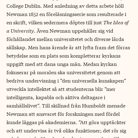
College Dublin. Med anledning av detta arbete höll
Newman 1852 en föreläsningsserie som resulterade i
en skrift, vilken sedermera döptes till just
The Idea of
a University
. Även Newman uppehåller sig vid
förhållandet mellan universitetet och diverse lärda
sällskap. Men hans ärende är att lyfta fram det förras
betydelse som en plats som kompletterar kyrkans
uppgift med att dana unga män. Medan kyrkan
fokuserar på moralen ska universitetet genom att
bedriva undervisning i ”den universella kunskapen”
utveckla intellektet så att studenterna blir ”mer
intelligenta, kapabla och aktiva deltagare i
samhällslivet”. Till skillnad från Humboldt menade
Newman att ansvaret för forskningen med fördel
kunde läggas på akademierna. ”Att göra upptäckter
och att undervisa är två olika funktioner; det rör sig