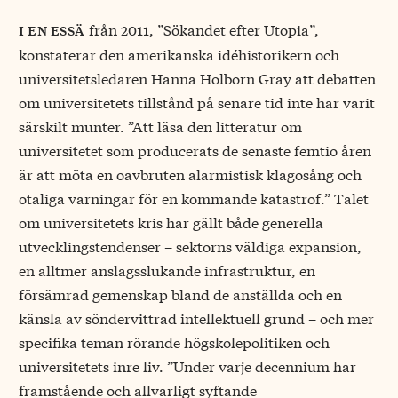
från 2011, ”Sökandet efter Utopia”,
i en essä
konstaterar den amerikanska idéhistorikern och
universitetsledaren Hanna Holborn Gray att debatten
om universitetets tillstånd på senare tid inte har varit
särskilt munter. ”Att läsa den litteratur om
universitetet som producerats de senaste femtio åren
är att möta en oavbruten alarmistisk klagosång och
otaliga varningar för en kommande katastrof.” Talet
om universitetets kris har gällt både generella
utvecklingstendenser – sektorns väldiga expansion,
en alltmer anslagsslukande infrastruktur, en
försämrad gemenskap bland de anställda och en
känsla av söndervittrad intellektuell grund – och mer
specifika teman rörande högskolepolitiken och
universitetets inre liv. ”Under varje decennium har
framstående och allvarligt syftande