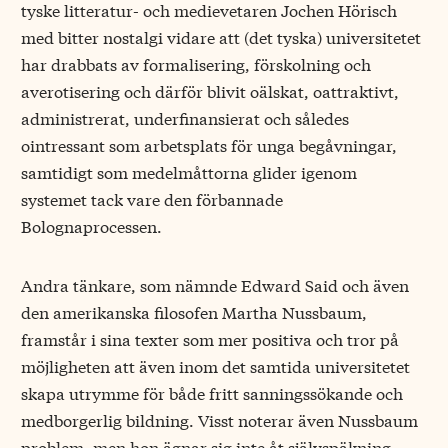
tyske litteratur- och medievetaren Jochen Hörisch
med bitter nostalgi vidare att (det tyska) universitetet
har drabbats av formalisering, förskolning och
averotisering och därför blivit oälskat, oattraktivt,
administrerat, underfinansierat och således
ointressant som arbetsplats för unga begåvningar,
samtidigt som medelmåttorna glider igenom
systemet tack vare den förbannade
Bolognaprocessen.
Andra tänkare, som nämnde Edward Said och även
den amerikanska filosofen Martha Nussbaum,
framstår i sina texter som mer positiva och tror på
möjligheten att även inom det samtida universitetet
skapa utrymme för både fritt sanningssökande och
medborgerlig bildning. Visst noterar även Nussbaum
problem, men hon ägnar sig inte åt självspäkning