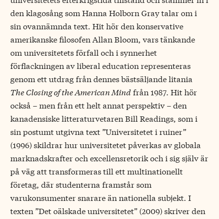
den klagosång som Hanna Holborn Gray talar om i
sin ovannämnda text. Hit hör den konservative
amerikanske filosofen Allan Bloom, vars tänkande
om universitetets förfall och i synnerhet
förflackningen av liberal education representeras
genom ett utdrag från dennes bästsäljande litania
The Closing of the American Mind
från 1987. Hit hör
också – men från ett helt annat perspektiv – den
kanadensiske litteraturvetaren Bill Readings, som i
sin postumt utgivna text ”Universitetet i ruiner”
(1996) skildrar hur universitetet påverkas av globala
marknadskrafter och excellensretorik och i sig själv är
på väg att transformeras till ett multinationellt
företag, där studenterna framstår som
varukonsumenter snarare än nationella subjekt. I
texten ”Det oälskade universitetet” (2009) skriver den