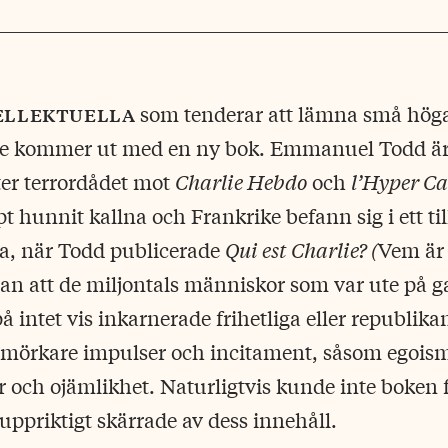
tellektuella
som tenderar att lämna små höga
t de kommer ut med en ny bok. Emmanuel Todd är 
ter terrordådet mot
Charlie Hebdo
och
l’Hyper Ca
 hunnit kallna och Frankrike befann sig i ett til
ma, när Todd publicerade
Qui est Charlie? (
Vem är 
an att de miljontals människor som var ute på g
 intet vis inkarnerade frihetliga eller republika
 mörkare impulser och incitament, såsom egois
 och ojämlikhet. Naturligtvis kunde inte boken fa
ppriktigt skärrade av dess innehåll.