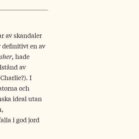
r av skandaler
definitivt en av
sher
, hade
lstånd av
Charlie?). I
atorna och
nska ideal utan
m,
lla i god jord