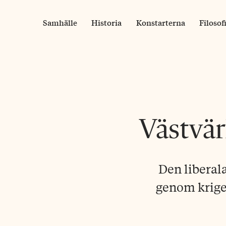
Skip
to
Samhälle
Historia
Konstarterna
Filosof
content
Västvär
Den liberala
genom krige