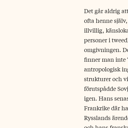
Det går aldrig a
ofta henne själv,
illvillig, känsl
personer i tweed
omgivningen. Det 
finner man inte 
antropologisk in
strukturer och v
förutspådde Sovj
igen. Hans sena
Frankrike där h
Rysslands ärende
och hans franska