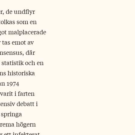
r, de undflyr
 tolkas som en
ågot malplacerade
r tas emot av
onsensus, där
statistik och en
ns historiska
an 1974
arit i farten
ntensiv debatt i
 springa
xtrema högern
 ett infekterat