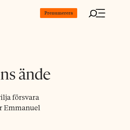
Prenumerera
ens ände
ilja försvara
nar Emmanuel