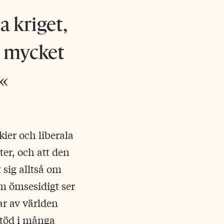
a kriget,
d mycket
kier och liberala
ter, och att den
 sig alltså om
om ömsesidigt ser
ar av världen
stöd i många