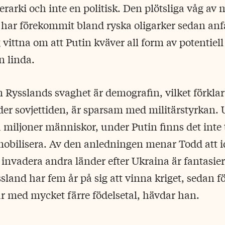
rarki och inte en politisk. Den plötsliga våg av
har förekommit bland ryska oligarker sedan anf
vittna om att Putin kväver all form av potentiell
n linda.
 Rysslands svaghet är demografin, vilket förklara
der sovjettiden, är sparsam med militärstyrkan. U
miljoner människor, under Putin finns det inte t
mobilisera. Av den anledningen menar Todd att i
 invadera andra länder efter Ukraina är fantasier 
land har fem år på sig att vinna kriget, sedan fö
r med mycket färre födelsetal, hävdar han.