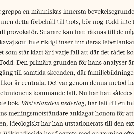
tt greppa en människas innersta bevekelsegrunde
 men detta förbehåll till trots, bör nog Todd inte
okall provokatör. Snarare kan han räknas till de n
kavaj som inte riktigt inser hur deras febertanka
som står klart är i varje fall att där det råder k
Todd. Den primära grunden för hans analyser är 
gång till samtida skeenden, där familjebildninge
illkor är centrala. Det var genom denna metod h
etunionens kommande fall. Nu har han således v
ste bok,
Västerlandets nederlag
, har lett till en i
ans meningsmotståndare anklagat honom för att
n, ideologiskt har han utstationerats till den e
 Wikipediasida har flaggats med en varning efter