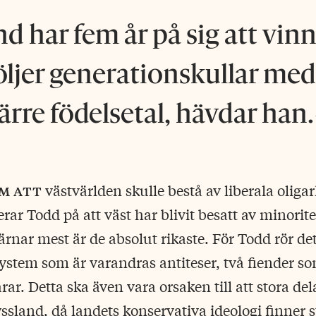
d har fem år på sig att vinn
öljer generationskullar me
ärre födelsetal, hävdar han.
m att
västvärlden skulle bestå av liberala oligar
ar Todd på att väst har blivit besatt av minorite
rnar mest är de absolut rikaste. För Todd rör det
system som är varandras antiteser, två fiender s
ar. Detta ska även vara orsaken till att stora del
ssland, då landets konservativa ideologi finner 