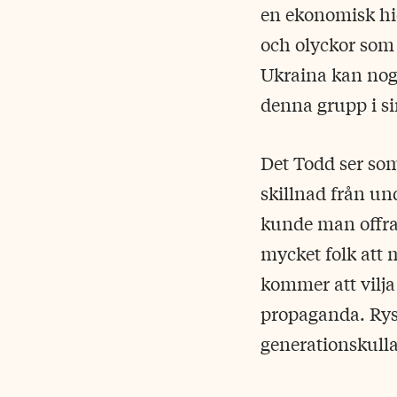
en ekonomisk hie
och olyckor som 
Ukraina kan nog 
denna grupp i si
Det Todd ser som
skillnad från un
kunde man offra 
mycket folk att 
kommer att vilja
propaganda. Ryss
generationskulla