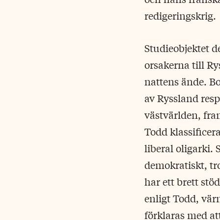
redigeringskrig.
Studieobjektet d
orsakerna till R
nattens ände. Bo
av Ryssland resp
västvärlden, fra
Todd klassificer
liberal oligarki.
demokratiskt, tr
har ett brett st
enligt Todd, värn
förklaras med at