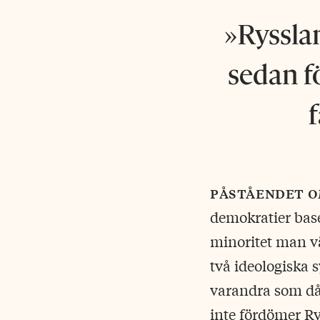
Rysslan
sedan f
f
påståendet o
demokratier baser
minoritet man vä
två ideologiska 
varandra som dår
inte fördömer Ry