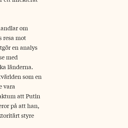
 handlar om
s resa mot
utgör en analys
lse med
ska länderna.
stvärlden som en
e vara
faktum att Putin
eror på att han,
toritärt styre