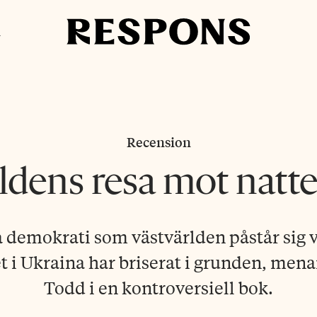
i
Recension
ldens resa mot natt
 demokrati som västvärlden påstår sig v
t i Ukraina har briserat i grunden, me
Todd i en kontroversiell bok.