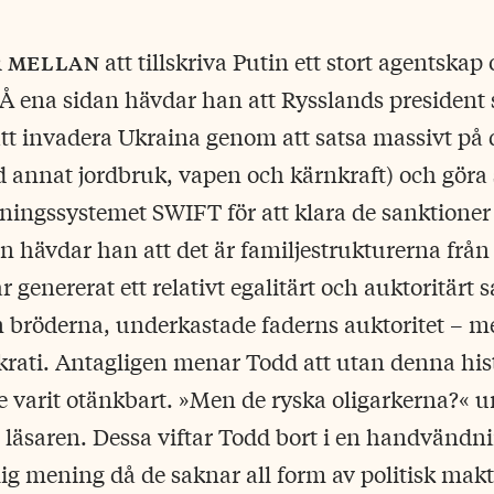
r mellan
att tillskriva Putin ett stort agentskap
Å ena sidan hävdar han att Rysslands president
 att invadera Ukraina genom att satsa massivt p
 annat jordbruk, vapen och kärnkraft) och göra 
lningssystemet SWIFT för att klara de sanktione
an hävdar han att det är familjestrukturerna från
 genererat ett relativt egalitärt och auktoritärt 
n bröderna, underkastade faderns auktoritet – m
krati. Antagligen menar Todd att utan denna his
e varit otänkbart. »Men de ryska oligarkerna?« u
saren. Dessa viftar Todd bort i en handvändnin
lig mening då de saknar all form av politisk makt