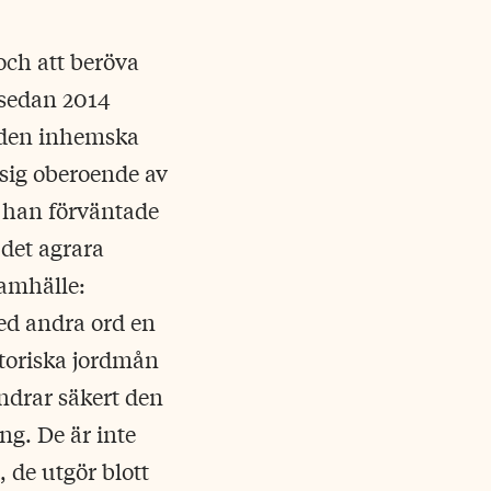
 och att beröva
 sedan 2014
å den inhemska
sig oberoende av
r han förväntade
 det agrara
samhälle:
ed andra ord en
toriska jordmån
ndrar säkert den
g. De är inte
, de utgör blott