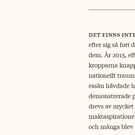
det finns in
efter sig så for
dem. År 2015, ef
kropparna knappt
nationellt trau
essän hävdade h
demonstrerade på
drevs av mycket
maktaspirationer
och många blev u