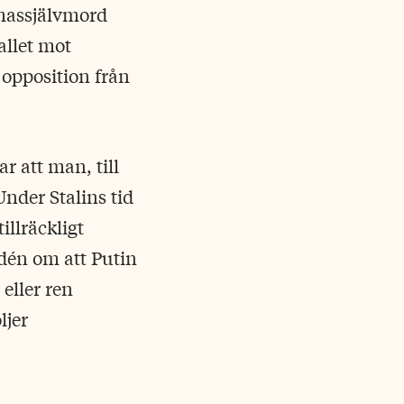
 massjälvmord
allet mot
 opposition från
r att man, till
nder Stalins tid
illräckligt
dén om att Putin
eller ren
ljer