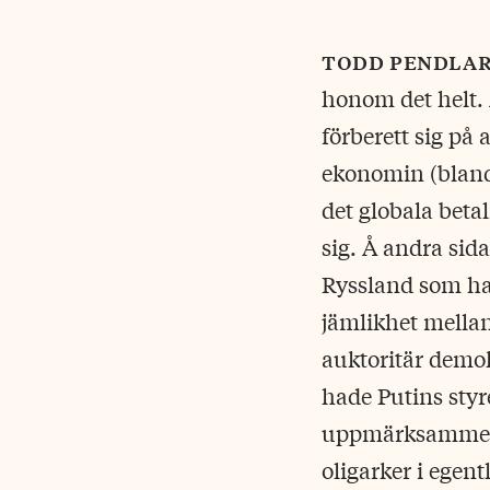
todd pendla
honom det helt. 
förberett sig på
ekonomin (bland
det globala beta
sig. Å andra sid
Ryssland som har
jämlikhet mella
auktoritär demo
hade Putins styr
uppmärksamme lä
oligarker i egent