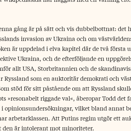
enna gång är på sätt och vis dubbelbottnat: det
ysslands invasion av Ukraina och om västvärlden
ken är uppdelad i elva kapitel där de två första 
ektive Ukraina, och de efterföljande en uppgöre
mför allt USA, Storbritannien och de skandinavi
ar Ryssland som en auktoritär demokrati och vä
 Som stöd för sitt påstående om att Ryssland skull
ots »resonabelt riggade val«, åberopar Todd det 
öd i opinionsundersökningar, vilket bland annat b
ar arbetarklassen. Att Putins regim utgör ett auk
t den är intolerant mot minoriteter.