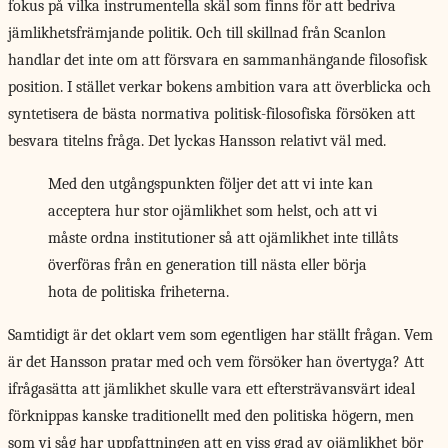
fokus på vilka instrumentella skäl som finns för att bedriva
jämlikhetsfrämjande politik. Och till skillnad från Scanlon
handlar det inte om att försvara en sammanhängande filosofisk
position. I stället verkar bokens ambition vara att överblicka och
syntetisera de bästa normativa politisk-filosofiska försöken att
besvara titelns fråga. Det lyckas Hansson relativt väl med.
Med den utgångspunkten följer det att vi inte kan
acceptera hur stor ojämlikhet som helst, och att vi
måste ordna institutioner så att ojämlikhet inte tillåts
överföras från en generation till nästa eller börja
hota de politiska friheterna.
Samtidigt är det
oklart vem som egentligen har ställt frågan. Vem
är det Hansson pratar med och vem försöker han övertyga? Att
ifrågasätta att jämlikhet skulle vara ett eftersträvansvärt ideal
förknippas kanske traditionellt med den politiska högern, men
som vi såg har uppfattningen att en viss grad av ojämlikhet bör