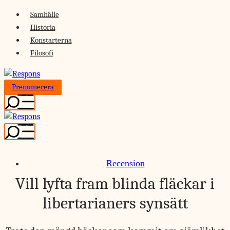
Skip
Samhälle
to
Historia
content
Konstarterna
Filosofi
Prenumerera
Recension
Vill lyfta fram blinda fläckar i
libertarianers synsätt