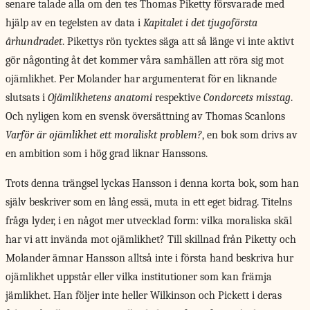
senare talade alla om den tes Thomas Piketty försvarade med
hjälp av en tegelsten av data i
Kapitalet i det tjugoförsta
århundradet
. Pikettys rön tycktes säga att så länge vi inte aktivt
gör någonting åt det kommer våra samhällen att röra sig mot
ojämlikhet. Per Molander har argumenterat för en liknande
slutsats i
Ojämlikhetens anatomi
respektive
Condorcets misstag
.
Och nyligen kom en svensk översättning av Thomas Scanlons
Varför är ojämlikhet ett moraliskt problem?
, en bok som drivs av
en ambition som i hög grad liknar Hanssons.
Trots denna trängsel lyckas Hansson i denna korta bok, som han
själv beskriver som en lång essä, muta in ett eget bidrag. Titelns
fråga lyder, i en något mer utvecklad form: vilka moraliska skäl
har vi att invända mot ojämlikhet? Till skillnad från Piketty och
Molander ämnar Hansson alltså inte i första hand beskriva hur
ojämlikhet uppstår eller vilka institutioner som kan främja
jämlikhet. Han följer inte heller Wilkinson och Pickett i deras