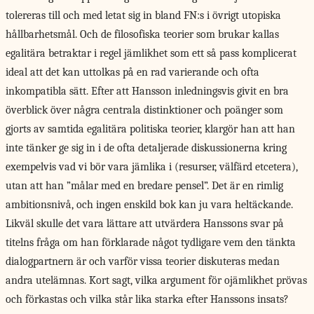
tolereras till och med letat sig in bland FN:s i övrigt utopiska
hållbarhetsmål. Och de filosofiska teorier som brukar kallas
egalitära betraktar i regel jämlikhet som ett så pass komplicerat
ideal att det kan uttolkas på en rad varierande och ofta
inkompatibla sätt. Efter att Hansson inledningsvis givit en bra
överblick över några centrala distinktioner och poänger som
gjorts av samtida egalitära politiska teorier, klargör han att han
inte tänker ge sig in i de ofta detaljerade diskussionerna kring
exempelvis vad vi bör vara jämlika i (resurser, välfärd etcetera),
utan att han ”målar med en bredare pensel”. Det är en rimlig
ambitionsnivå, och ingen enskild bok kan ju vara heltäckande.
Likväl skulle det vara lättare att utvärdera Hanssons svar på
titelns fråga om han förklarade något tydligare vem den tänkta
dialogpartnern är och varför vissa teorier diskuteras medan
andra utelämnas. Kort sagt, vilka argument för ojämlikhet prövas
och förkastas och vilka står lika starka efter Hanssons insats?