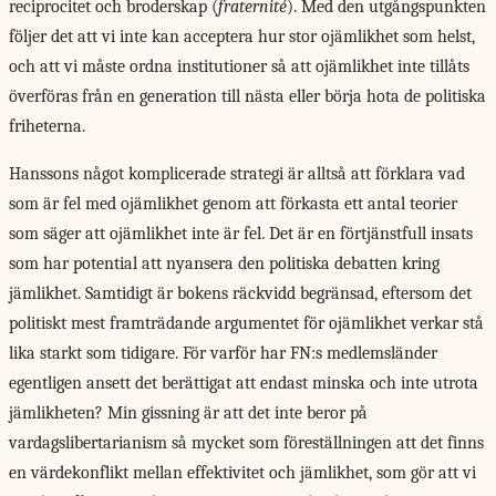
reciprocitet och broderskap (
fraternité
). Med den utgångspunkten
följer det att vi inte kan acceptera hur stor ojämlikhet som helst,
och att vi måste ordna institutioner så att ojämlikhet inte tillåts
överföras från en generation till nästa eller börja hota de politiska
friheterna.
Hanssons något komplicerade
strategi är alltså att förklara vad
som är fel med ojämlikhet genom att förkasta ett antal teorier
som säger att ojämlikhet inte är fel. Det är en förtjänstfull insats
som har potential att nyansera den politiska debatten kring
jämlikhet. Samtidigt är bokens räckvidd begränsad, eftersom det
politiskt mest framträdande argumentet för ojämlikhet verkar stå
lika starkt som tidigare. För varför har FN:s medlemsländer
egentligen ansett det berättigat att endast minska och inte utrota
jämlikheten? Min gissning är att det inte beror på
vardagslibertarianism så mycket som föreställningen att det finns
en värdekonflikt mellan effektivitet och jämlikhet, som gör att vi