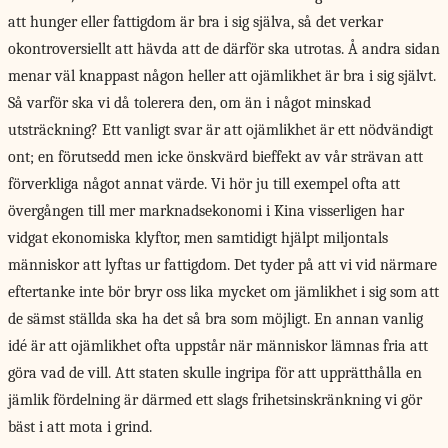
att hunger eller fattigdom är bra i sig själva, så det verkar
okontroversiellt att hävda att de därför ska utrotas. Å andra sidan
menar väl knappast någon heller att ojämlikhet är bra i sig självt.
Så varför ska vi då tolerera den, om än i något minskad
utsträckning? Ett vanligt svar är att ojämlikhet är ett nödvändigt
ont; en förutsedd men icke önskvärd bieffekt av vår strävan att
förverkliga något annat värde. Vi hör ju till exempel ofta att
övergången till mer marknadsekonomi i Kina visserligen har
vidgat ekonomiska klyftor, men samtidigt hjälpt miljontals
människor att lyftas ur fattigdom. Det tyder på att vi vid närmare
eftertanke inte bör bryr oss lika mycket om jämlikhet i sig som att
de sämst ställda ska ha det så bra som möjligt. En annan vanlig
idé är att ojämlikhet ofta uppstår när människor lämnas fria att
göra vad de vill. Att staten skulle ingripa för att upprätthålla en
jämlik fördelning är därmed ett slags frihetsinskränkning vi gör
bäst i att mota i grind.