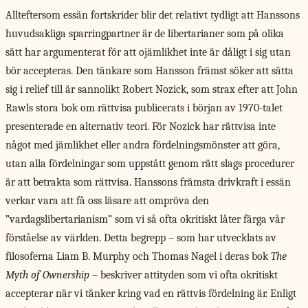
Allteftersom essän fortskrider blir det relativt tydligt att Hanssons
huvudsakliga sparringpartner är de libertarianer som på olika
sätt har argumenterat för att ojämlikhet inte är dåligt i sig utan
bör accepteras. Den tänkare som Hansson främst söker att sätta
sig i relief till är sannolikt Robert Nozick, som strax efter att John
Rawls stora bok om rättvisa publicerats i början av 1970-talet
presenterade en alternativ teori. För Nozick har rättvisa inte
något med jämlikhet eller andra fördelningsmönster att göra,
utan alla fördelningar som uppstått genom rätt slags procedurer
är att betrakta som rättvisa. Hanssons främsta drivkraft i essän
verkar vara att få oss läsare att ompröva den
”vardagslibertarianism” som vi så ofta okritiskt låter färga vår
förståelse av världen. Detta begrepp – som har utvecklats av
filosoferna Liam B. Murphy och Thomas Nagel i deras bok
The
Myth of Ownership
– beskriver attityden som vi ofta okritiskt
accepterar när vi tänker kring vad en rättvis fördelning är. Enligt