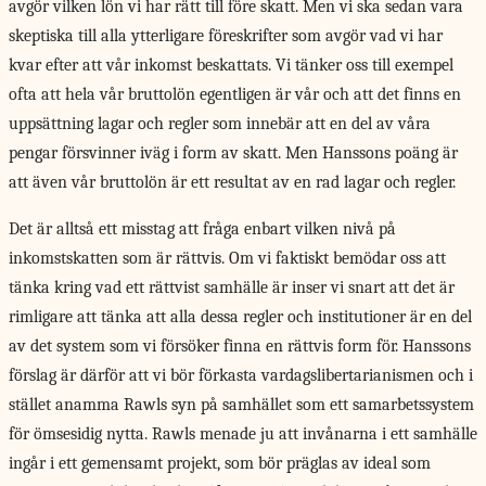
avgör vilken lön vi har rätt till före skatt. Men vi ska sedan vara
skeptiska till alla ytterligare föreskrifter som avgör vad vi har
kvar efter att vår inkomst beskattats. Vi tänker oss till exempel
ofta att hela vår bruttolön egentligen är vår och att det finns en
uppsättning lagar och regler som innebär att en del av våra
pengar försvinner iväg i form av skatt. Men Hanssons poäng är
att även vår bruttolön är ett resultat av en rad lagar och regler.
Det är alltså ett misstag att fråga enbart vilken nivå på
inkomstskatten som är rättvis. Om vi faktiskt bemödar oss att
tänka kring vad ett rättvist samhälle är inser vi snart att det är
rimligare att tänka att alla dessa regler och institutioner är en del
av det system som vi försöker finna en rättvis form för. Hanssons
förslag är därför att vi bör förkasta vardagslibertarianismen och i
stället anamma Rawls syn på samhället som ett samarbetssystem
för ömsesidig nytta. Rawls menade ju att invånarna i ett samhälle
ingår i ett gemensamt projekt, som bör präglas av ideal som