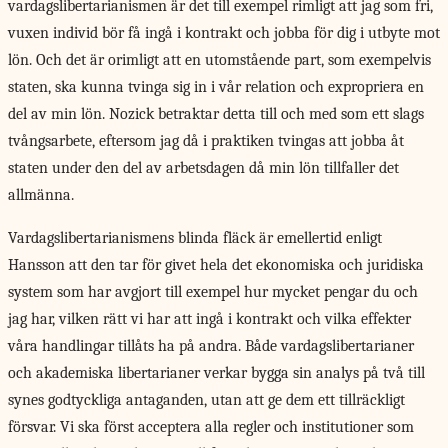
vardagslibertarianismen är det till exempel rimligt att jag som fri,
vuxen individ bör få ingå i kontrakt och jobba för dig i utbyte mot
lön. Och det är orimligt att en utomstående part, som exempelvis
staten, ska kunna tvinga sig in i vår relation och expropriera en
del av min lön. Nozick betraktar detta till och med som ett slags
tvångsarbete, eftersom jag då i praktiken tvingas att jobba åt
staten under den del av arbetsdagen då min lön tillfaller det
allmänna.
Vardagslibertarianismens blinda fläck är emellertid enligt
Hansson att den tar för givet hela det ekonomiska och juridiska
system som har avgjort till exempel hur mycket pengar du och
jag har, vilken rätt vi har att ingå i kontrakt och vilka effekter
våra handlingar tillåts ha på andra. Både vardagslibertarianer
och akademiska libertarianer verkar bygga sin analys på två till
synes godtyckliga antaganden, utan att ge dem ett tillräckligt
försvar. Vi ska först acceptera alla regler och institutioner som