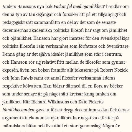
Anders Hanssons nya
bok
Vad är fel med ojämlikhet?
handlar om
denna typ av tankegångar och försöker att på ett tillgängligt och
pedagogiskt sätt sammanfatta en del av det som de senaste
decenniernas akademiska politiska filosofi har sagt om jämlikhet
och ojämlikhet. Hansson har gjort insatser för den svenskspråkiga
politiska filosofin i sin verksamhet som författare och översättare.
Denna gång är det själva idealet jämlikhet som står i centrum,
och Hansson rör sig relativt fritt mellan de filosofer som gynnar
exposén, även om boken framför allt fokuserar på Robert Nozick
och John Rawls samt ett antal filosofer verksamma i deras
respektive kölvatten. Han bidrar därmed till en flora av böcker
som under senare år på något sätt kretsar kring tanken om
jämlikhet. När Richard Wilkinsons och Kate Picketts
Jämlikhetsanden
gavs ut för ett drygt decennium sedan fick deras
argument att ekonomisk ojämlikhet har negativa effekter på
människors hälsa och livsutfall ett stort genomslag. Några år