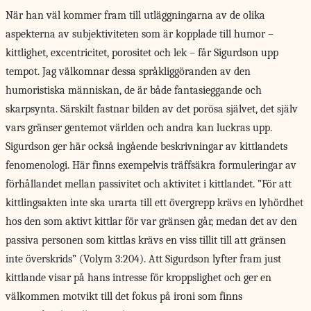
När han väl kommer fram till utläggningarna av de olika
aspekterna av subjektiviteten som är kopplade till humor –
kittlighet, excentricitet, porositet och lek – får Sigurdson upp
tempot. Jag välkomnar dessa språkliggöranden av den
humoristiska människan, de är både fantasieggande och
skarpsynta. Särskilt fastnar bilden av det porösa självet, det själv
vars gränser gentemot världen och andra kan luckras upp.
Sigurdson ger här också ingående beskrivningar av kittlandets
fenomenologi. Här finns exempelvis träffsäkra formuleringar av
förhållandet mellan passivitet och aktivitet i kittlandet. ”För att
kittlingsakten inte ska urarta till ett övergrepp krävs en lyhördhet
hos den som aktivt kittlar för var gränsen går, medan det av den
passiva personen som kittlas krävs en viss tillit till att gränsen
inte överskrids” (Volym 3:204). Att Sigurdson lyfter fram just
kittlande visar på hans intresse för kroppslighet och ger en
välkommen motvikt till det fokus på ironi som finns