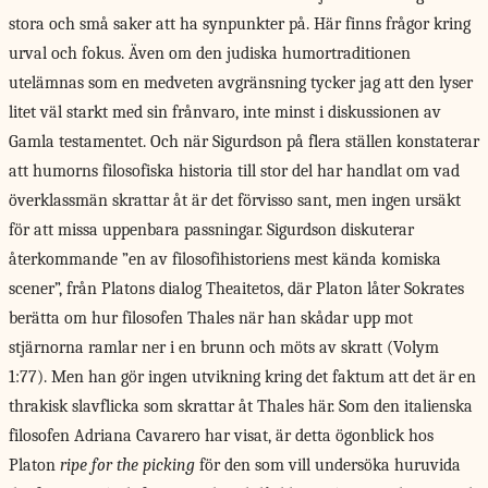
stora och små saker att ha synpunkter på. Här finns frågor kring
urval och fokus. Även om den judiska humortraditionen
utelämnas som en medveten avgränsning tycker jag att den lyser
litet väl starkt med sin frånvaro, inte minst i diskussionen av
Gamla testamentet. Och när Sigurdson på flera ställen konstaterar
att humorns filosofiska historia till stor del har handlat om vad
överklassmän skrattar åt är det förvisso sant, men ingen ursäkt
för att missa uppenbara passningar. Sigurdson diskuterar
återkommande ”en av filosofihistoriens mest kända komiska
scener”, från Platons dialog Theaitetos, där Platon låter Sokrates
berätta om hur filosofen Thales när han skådar upp mot
stjärnorna ramlar ner i en brunn och möts av skratt (Volym
1:77). Men han gör ingen utvikning kring det faktum att det är en
thrakisk slavflicka som skrattar åt Thales här. Som den italienska
filosofen Adriana Cavarero har visat, är detta ögonblick hos
Platon
ripe for the picking
för den som vill undersöka huruvida