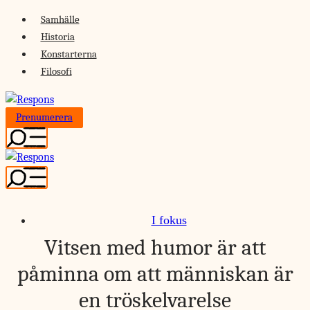
Skip
Samhälle
to
Historia
content
Konstarterna
Filosofi
Prenumerera
I fokus
Vitsen med humor är att
påminna om att människan är
en tröskelvarelse