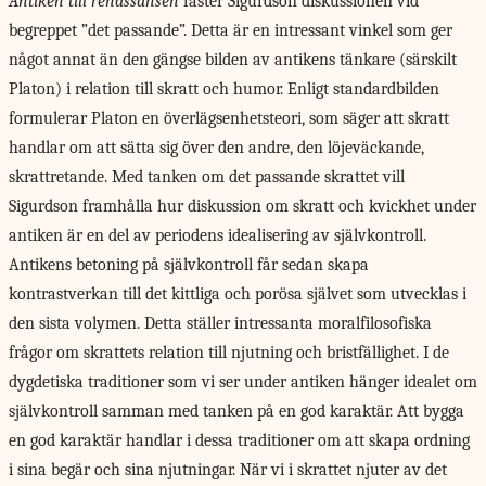
Antiken till renässansen
fäster Sigurdson diskussionen vid
begreppet ”det passande”. Detta är en intressant vinkel som ger
något annat än den gängse bilden av antikens tänkare (särskilt
Platon) i relation till skratt och humor. Enligt standardbilden
formulerar Platon en överlägsenhetsteori, som säger att skratt
handlar om att sätta sig över den andre, den löjeväckande,
skrattretande. Med tanken om det passande skrattet vill
Sigurdson framhålla hur diskussion om skratt och kvickhet under
antiken är en del av periodens idealisering av självkontroll.
Antikens betoning på självkontroll får sedan skapa
kontrastverkan till det kittliga och porösa självet som utvecklas i
den sista volymen. Detta ställer intressanta moralfilosofiska
frågor om skrattets relation till njutning och bristfällighet. I de
dygdetiska traditioner som vi ser under antiken hänger idealet om
självkontroll samman med tanken på en god karaktär. Att bygga
en god karaktär handlar i dessa traditioner om att skapa ordning
i sina begär och sina njutningar. När vi i skrattet njuter av det