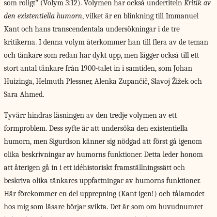
som roligt” (Volym 3:12). Volymen har också undertiteln
Kritik av
den existentiella humorn
, vilket är en blinkning till Immanuel
Kant och hans transcendentala undersökningar i de tre
kritikerna. I denna volym återkommer han till flera av de teman
och tänkare som redan har dykt upp, men lägger också till ett
stort antal tänkare från 1900-talet in i samtiden, som Johan
Huizinga, Helmuth Plessner, Alenka Zupančič, Slavoj Žižek och
Sara Ahmed.
Tyvärr hindras läsningen av den tredje volymen av ett
formproblem. Dess syfte är att undersöka den existentiella
humorn, men Sigurdson känner sig nödgad att först gå igenom
olika beskrivningar av humorns funktioner. Detta leder honom
att återigen gå in i ett idéhistoriskt framställningssätt och
beskriva olika tänkares uppfattningar av humorns funktioner.
Här förekommer en del upprepning (Kant igen!) och tålamodet
hos mig som läsare börjar svikta. Det är som om huvudnumret