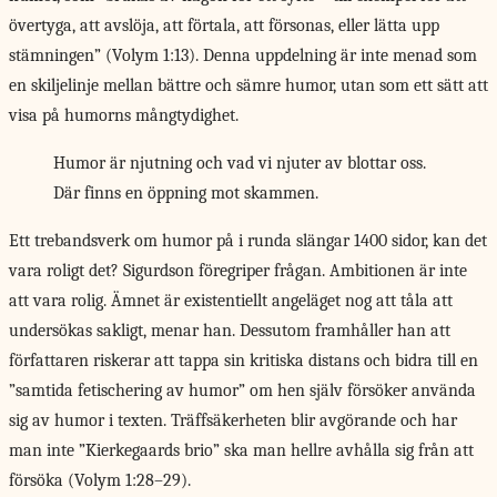
övertyga, att avslöja, att förtala, att försonas, eller lätta upp
stämningen” (Volym 1:13). Denna uppdelning är inte menad som
en skiljelinje mellan bättre och sämre humor, utan som ett sätt att
visa på humorns mångtydighet.
Humor är njutning och vad vi njuter av blottar oss.
Där finns en öppning mot skammen.
Ett trebandsverk om
humor på i runda slängar 1400 sidor, kan det
vara roligt det? Sigurdson föregriper frågan. Ambitionen är inte
att vara rolig. Ämnet är existentiellt angeläget nog att tåla att
undersökas sakligt, menar han. Dessutom framhåller han att
författaren riskerar att tappa sin kritiska distans och bidra till en
”samtida fetischering av humor” om hen själv försöker använda
sig av humor i texten. Träffsäkerheten blir avgörande och har
man inte ”Kierkegaards brio” ska man hellre avhålla sig från att
försöka (Volym 1:28–29).