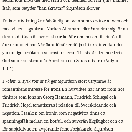
sedan föds möts det med skratt och leenden och får själv namnet
Isak, som betyder ”han skrattar”. Sigurdson skriver:
En kort utvikning är nödvändig om vem som skrattar åt vem och
med vilket slags skratt. Varken Abraham eller Sara drar sig för att
skratta åt Guds till synes absurda löfte om en son till ett så till
åren kommet par. När Sara försöker dölja sitt skratt verkar den
gudomlige besökaren snarast irriterad. Till sist är det emellertid
Gud som kan skratta åt Abraham och Saras misstro. (Volym
1:104)
I
Volym 2: Tysk romantik
ger Sigurdson stort utrymme åt
romantikens intresse för ironi. En huvudtes här är att ironi hos
tänkare som Johann Georg Hamann, Friedrich Schlegel och
Friedrich Hegel tematiseras i relation till överskridande och
negation. I tanken om ironin som negativitet finns ett
spänningsfält mellan en hotfull och suverän likgiltighet och ett
för subjektiviteten avgörande frihetsbejakande. Sigurdson