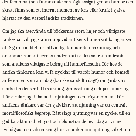
det feminina (och främmande och lågklassiga) genom humor och
skratt finns som ett internt moment av kris eller kritik i själva
hjärtat av den västerländska traditionen.
Om jag ska återvända till böckernas stora linjer och viktigaste
tankespår vill jag stanna upp vid antikens humorkritik. Jag anser
att Sigurdson litet för lättvindigt lämnar den bakom sig och
anammar romantikernas tendens att se den sokratiska ironin
som antikens viktigaste bidrag till humorfilosofin. För hos de
antika tänkarna kan vi få nycklar till varför humor och komedi
är fenomen som än i dag (kanske särskilt i dag?) omgärdas av
starka tendenser till bevakning, gränssättning och positionering.
Här cirklar jag tillbaka till njutningen och frågan om kul. För
antikens tänkare var det självklart att njutning var ett centralt
moralfilosofiskt begrepp. Rätt slags njutning var en nyckel till en
god karaktär och ett gott och blomstrande liv. I dag är vi mer
tvehågsna och vilsna kring hur vi tänker om njutning, vilket inte