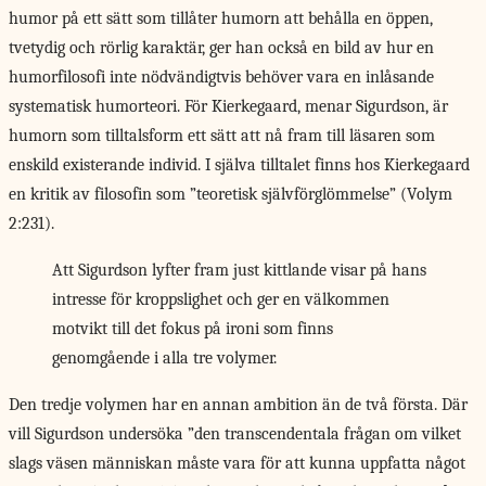
humor på ett sätt som tillåter humorn att behålla en öppen,
tvetydig och rörlig karaktär, ger han också en bild av hur en
humorfilosofi inte nödvändigtvis behöver vara en inlåsande
systematisk humorteori. För Kierkegaard, menar Sigurdson, är
humorn som tilltalsform ett sätt att nå fram till läsaren som
enskild existerande individ. I själva tilltalet finns hos Kierkegaard
en kritik av filosofin som ”teoretisk självförglömmelse” (Volym
2:231).
Att Sigurdson lyfter fram just kittlande visar på hans
intresse för kroppslighet och ger en välkommen
motvikt till det fokus på ironi som finns
genomgående i alla tre volymer.
Den tredje volymen
har en annan ambition än de två första. Där
vill Sigurdson undersöka ”den transcendentala frågan om vilket
slags väsen människan måste vara för att kunna uppfatta något