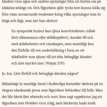
hindrar våra egna och andras njutningar från att beröra oss på
allsköns stökiga vis. Och Sigurdson själv tycks inte kunna hålla sig
från vissa normerande tendenser kring vilka njutningar som är
höga och låga, som när han skriver:
En sympatisk humor kan tjäna konvivialiteten (alltså
livet tillsammans eller sällskapslivet), kanske till och
med solidariteten och vänskapen, men samtidigt kan
den förfalla till ren underhållning i form av ett
tidsfördriv som tjänar till att dela behagliga känslor
och inte mycket mer. (Volym 3:93)
Jo, hm. Litet förfall och behagliga känslor, någon?
Stilmässigt är samtliga band i
Gudomliga komedier
skrivna på en
elegant akademisk prosa som Sigurdson behärskar till fullo. Men
det blir bitvis litet abstrakt och torrt. Som sagt uppskattar jag att
Sigurdson inte försöker vara rolig, men böckerna hade ändå