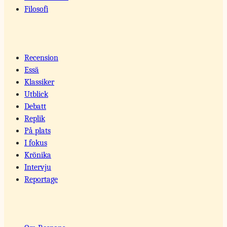
Filosofi
Recension
Essä
Klassiker
Utblick
Debatt
Replik
På plats
I fokus
Krönika
Intervju
Reportage