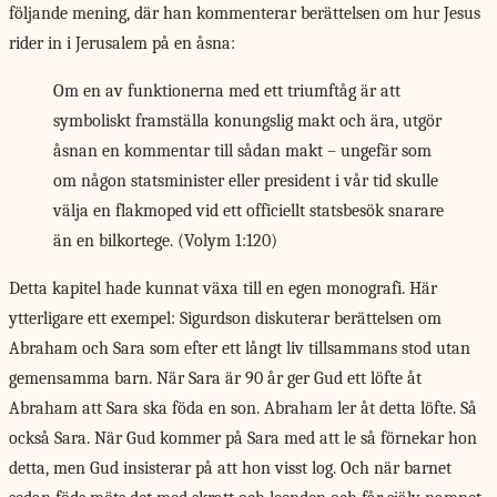
följande mening, där han kommenterar berättelsen om hur Jesus
rider in i Jerusalem på en åsna:
Om en av funktionerna med ett triumftåg är att
symboliskt framställa konungslig makt och ära, utgör
åsnan en kommentar till sådan makt – ungefär som
om någon statsminister eller president i vår tid skulle
välja en flakmoped vid ett officiellt statsbesök snarare
än en bilkortege. (Volym 1:120)
Detta kapitel hade kunnat växa till en egen monografi. Här
ytterligare ett exempel: Sigurdson diskuterar berättelsen om
Abraham och Sara som efter ett långt liv tillsammans stod utan
gemensamma barn. När Sara är 90 år ger Gud ett löfte åt
Abraham att Sara ska föda en son. Abraham ler åt detta löfte. Så
också Sara. När Gud kommer på Sara med att le så förnekar hon
detta, men Gud insisterar på att hon visst log. Och när barnet