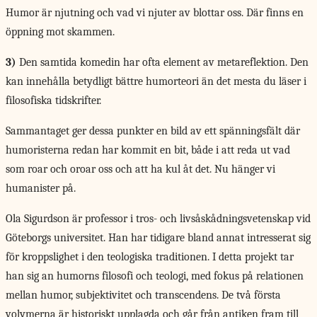
Humor är njutning och vad vi njuter av blottar oss. Där finns en
öppning mot skammen.
3)
Den samtida komedin har ofta element av metareflektion. Den
kan innehålla betydligt bättre humorteori än det mesta du läser i
filosofiska tidskrifter.
Sammantaget ger dessa punkter en bild av ett spänningsfält där
humoristerna redan har kommit en bit, både i att reda ut vad
som roar och oroar oss och att ha kul åt det. Nu hänger vi
humanister på.
Ola Sigurdson är professor i tros- och livsåskådningsvetenskap vid
Göteborgs universitet. Han har tidigare bland annat intresserat sig
för kroppslighet i den teologiska traditionen. I detta projekt tar
han sig an humorns filosofi och teologi, med fokus på relationen
mellan humor, subjektivitet och transcendens. De två första
volymerna är historiskt upplagda och går från antiken fram till