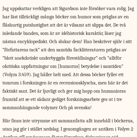
Jag uppskattar verkligen att Sigurdson inte försöker vara rolig. Jag
har läst tillräckligt många böcker om humor som präglas av en
flåshurtig putslustighet att det är vilsamt att slippa det. De två
inledande banden, som är av idéhistorisk karaktär, läser jag
nästan encyklopediskt. Och slukar dem! Han beskriver själv i sitt
”författarens tack” att den samtida facklitteraturen präglas av
”blott anekdotiskt underbyggda föreställningar” och ”alltför
okritiska uppfattningar om [humorns] betydelse i samtiden”
(Volym 3:459). Jag håller helt med. Att dessa böcker fyller ett
tomrum i forskningen är en recensionsklyscha, men här är det
faktiskt sant. Det är ljuvligt och ger mig hopp om humanioras
framtid att se ett sådant gediget forskningsarbete ges ut i tre
sammanhängande volymer. Och på svenska!
Här finns inte utrymme att sammanfatta allt innehåll i böckerna,
utan jag gör i stället nedslag. I genomgången av antiken i
Volym 1: