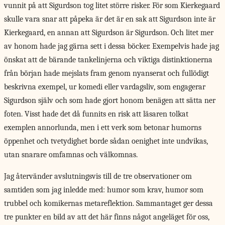
vunnit på att Sigurdson tog litet större risker. För som Kierkegaard
skulle vara snar att påpeka är det är en sak att Sigurdson inte är
Kierkegaard, en annan att Sigurdson är Sigurdson. Och litet mer
av honom hade jag gärna sett i dessa böcker. Exempelvis hade jag
önskat att de bärande tankelinjerna och viktiga distinktionerna
från början hade mejslats fram genom nyanserat och fullödigt
beskrivna exempel, ur komedi eller vardagsliv, som engagerar
Sigurdson själv och som hade gjort honom benägen att sätta ner
foten. Visst hade det då funnits en risk att läsaren tolkat
exemplen annorlunda, men i ett verk som betonar humorns
öppenhet och tvetydighet borde sådan oenighet inte undvikas,
utan snarare omfamnas och välkomnas.
Jag återvänder
avslutningsvis
till de tre observationer om
samtiden som jag inledde med: humor som krav, humor som
trubbel och komikernas metareflektion. Sammantaget ger dessa
tre punkter en bild av att det här finns något angeläget för oss,