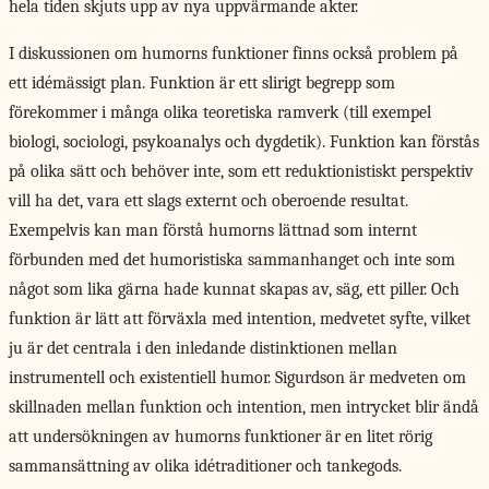
hela tiden skjuts upp av nya uppvärmande akter.
I diskussionen om humorns funktioner finns också problem på
ett idémässigt plan. Funktion är ett slirigt begrepp som
förekommer i många olika teoretiska ramverk (till exempel
biologi, sociologi, psykoanalys och dygdetik). Funktion kan förstås
på olika sätt och behöver inte, som ett reduktionistiskt perspektiv
vill ha det, vara ett slags externt och oberoende resultat.
Exempelvis kan man förstå humorns lättnad som internt
förbunden med det humoristiska sammanhanget och inte som
något som lika gärna hade kunnat skapas av, säg, ett piller. Och
funktion är lätt att förväxla med intention, medvetet syfte, vilket
ju är det centrala i den inledande distinktionen mellan
instrumentell och existentiell humor. Sigurdson är medveten om
skillnaden mellan funktion och intention, men intrycket blir ändå
att undersökningen av humorns funktioner är en litet rörig
sammansättning av olika idétraditioner och tankegods.