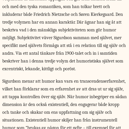
och med den tyska romantiken, som han tolkar brett och
inkluderar både Friedrich Nietzsche och Søren Kierkegaard. Den
tredje volymen har en annan karaktär. Där ägnar han sig åt att
beskriva vad i den mänskliga subjektiviteten som gör humor
möjligt. Subjektivitet väver Sigurdson samman med självet, mer
specifikt med självets förmåga att stå i en relation till sig själv och
andra. Via ett antal tänkare från 1900-talet och in i samtiden
beskriver han i denna tredje volym det humoristiska självet som
excentriskt, lekande, kittligt och poröst.
Sigurdson menar att humor kan vara en transcendenserfarenhet,
vilket han förklarar som en erfarenhet av att dras ut ur sig själv,
att tappa kontrollen över sig själv. När humor inbegriper en sådan
dimension är den också existentiell, den engagerar både kropp
och tanke och skakar om ens uppfattning om sig själv och
situationen. Existentiell humor skiljer han från instrumentell
humor, som ”brukas av någon för ett syfte – till exempel för att