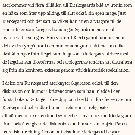
återkommer vid flera tillfällen till Kierkegaards bild av ironin som
en häxa som äter upp allting, till slut också sin egen mage. Just
Kierkegaard och det sätt på vilket han är en arvtagare till de
romantiker som föregick honom gör Sigurdson en särskilt
nyanserad läsning av. Han visar att Kierkegaard hämtar en hel
del av sin syn på ironi och humor som gränssnitt mellan olika
livshållningar från Hegel, samtidigt som Kierkegaard driver med
de hegelianska filosofernas och teologernas tendens att distrahera
sig från sin konkreta existens genom världshistorisk spekulation.
I delen om Kierkegaard återknyter Sigurdson också till den
diskussion om humor i kristendomen som han inledde i den
första boken. Detta ger både djup och bredd till förståelsen av hur
Kierkegaard behandlar humor i relation till religiositet i
allmänhet och kristendom i synnerhet. I avsnittet om Kierkegaard
finns också en givande diskussion om humor som objekt för en
teoretisk utredning. Genom att visa hur Kierkegaard belyser