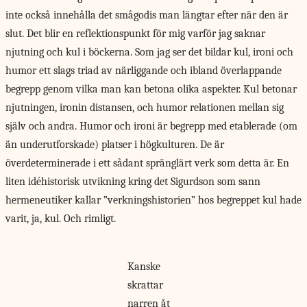
inte också innehålla det smågodis man längtar efter när den är
slut. Det blir en reflektionspunkt för mig varför jag saknar
njutning och kul i böckerna. Som jag ser det bildar kul, ironi och
humor ett slags triad av närliggande och ibland överlappande
begrepp genom vilka man kan betona olika aspekter. Kul betonar
njutningen, ironin distansen, och humor relationen mellan sig
själv och andra. Humor och ironi är begrepp med etablerade (om
än underutforskade) platser i högkulturen. De är
överdeterminerade i ett sådant spränglärt verk som detta är. En
liten idéhistorisk utvikning kring det Sigurdson som sann
hermeneutiker kallar ”verkningshistorien” hos begreppet kul hade
varit, ja, kul. Och rimligt.
Kanske
skrattar
narren åt