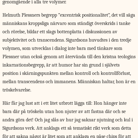
genomgående i alla tre volymer.
Helmuth Plessners begrepp ”excentrisk positionalitet”, det vill säga
människans kroppsliga närvaro som ständigt överskrids i tanke
och rörelse, bildar ett slags bottenplatta i diskussionen av
subjektivitet och transcendens. Sigurdsons huvudtes i den tredje
volymen, som utvecklas i dialog inte bara med tänkare som
Plessner utan också genom att återvända till den kristna teologins
inkarnationsbegrepp, är att humor har sin grund i självets
position i skärningspunkten mellan kontroll och kontrollförlust,
mellan transcendens och immanens. Människan haltar, hon är en
tröskelvarelse.
Här får jag lust att i ett litet utbrott lägga till: Hon hänger inte
bara där på tröskeln utan hon njuter av att fastna där och se
andra göra det! Och jag slås av hur jag saknar njutning och kul i
Sigurdsons verk. Att anklaga ett så tematiskt rikt verk som detta
för att sakna något är litet som att anklaga en påse chips för att