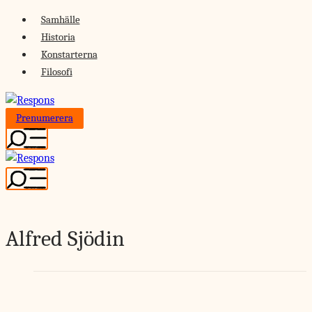
Skip
Samhälle
to
Historia
content
Konstarterna
Filosofi
Prenumerera
Alfred Sjödin