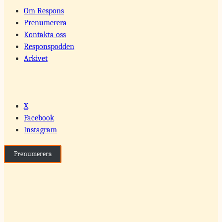
Om Respons
Prenumerera
Kontakta oss
Responspodden
Arkivet
X
Facebook
Instagram
Prenumerera