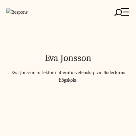
Skip
to
content
Eva Jonsson
Eva Jonsson är lektor i litteraturvetenskap vid Södertörns
högskola.