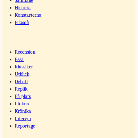
Samhälle
Historia
Konstarterna
Filosofi
Recension
Essä
Klassiker
Utblick
Debatt
Replik
På plats
I fokus
Krönika
Intervju
Reportage