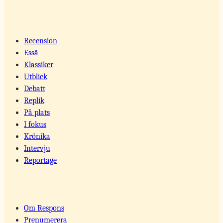
Recension
Essä
Klassiker
Utblick
Debatt
Replik
På plats
I fokus
Krönika
Intervju
Reportage
Om Respons
Prenumerera