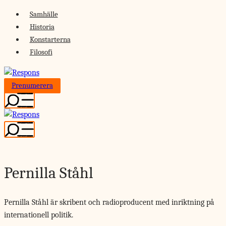
Skip
Samhälle
to
Historia
content
Konstarterna
Filosofi
Prenumerera
Pernilla Ståhl
Pernilla Ståhl är skribent och radioproducent med inriktning på
internationell politik.