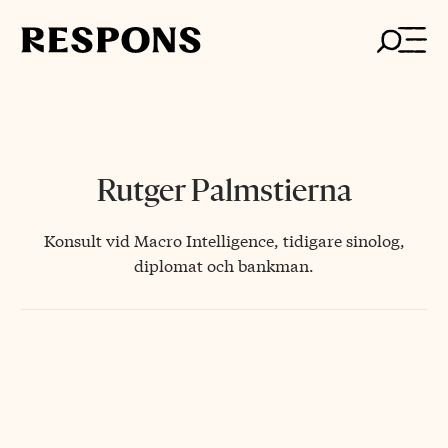
Skip
to
content
Rutger Palmstierna
Konsult vid Macro Intelligence, tidigare sinolog,
diplomat och bankman.