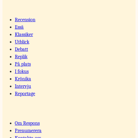
Recension
Essä
Klassiker
Utblick
Debatt
Replik
På plats
I fokus
Krönika
Intervju
Reportage
Om Respons
Prenumerera
Kontakta oss