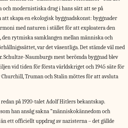
 och modernistiska drag i hans sätt att se på
m att skapa en ekologisk byggnadskonst: byggnader
armoni med naturen i stället för att exploatera den
n, den rytmiska samklangen mellan människa och
rhållnigssättet, var det väsentliga. Det stämde väl med
nder. Schultze-Naumburgs mest berömda byggnad blev
iljen vid tiden för första världskriget och 1945 säte för
urchill, Truman och Stalin möttes för att avsluta
edan på 1920-talet Adolf Hitlers bekantskap.
er som han ansåg sakna ”människokännedom och
 än ett officiellt uppdrag av nazisterna – det gällde