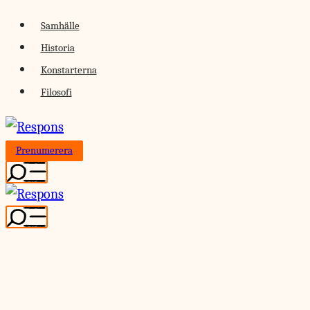
Skip
Samhälle
to
Historia
content
Konstarterna
Filosofi
Prenumerera