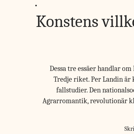
Konstens villk
Dessa tre essäer handlar o
Tredje riket. Per Landin är k
fallstudier. Den nationals
Agrarromantik, revolutionär k
Skr