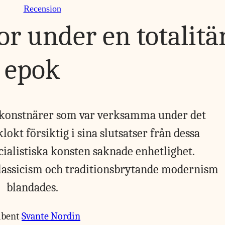
Recension
or under en totalitä
epok
m konstnärer som var verksamma under det
lokt försiktig i sina slutsatser från dessa
ocialistiska konsten saknade enhetlighet.
lassicism och traditionsbrytande modernism
blandades.
ibent
Svante Nordin