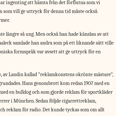
har ingenting att hämta från det förflutna som vi
 som vill ge uttryck för denna tid måste också
rmer.
te längre så ung. Men också han hade känslan av att
Saaleck samlade han andra som på ett liknande sätt ville
niska formspråk var avsett att ge uttryck för en
, av Landin kallad ”reklamkonstens okrönte mästare”,
t grundades. Hans genombrott kom redan 1907 med en
re med en bulldog och som gjorde reklam för sportkläder
rer i München. Sedan följde cigarrettreklam,
ch reklam för radio. Det kunde tyckas som om allt