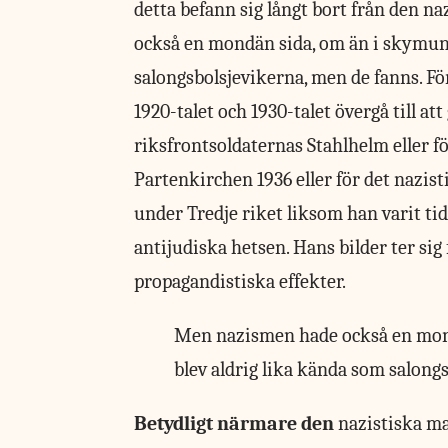
detta befann sig långt bort från den n
också en mondän sida, om än i skymund
salongsbolsjevikerna, men de fanns. Fö
1920-talet och 1930-talet övergå till att
riksfrontsoldaternas Stahlhelm eller f
Partenkirchen 1936 eller för det nazi
under Tredje riket liksom han varit tidi
antijudiska hetsen. Hans bilder ter sig
propagandistiska effekter.
Men nazismen hade också en mond
blev aldrig lika kända som salong
Betydligt närmare den
nazistiska ma