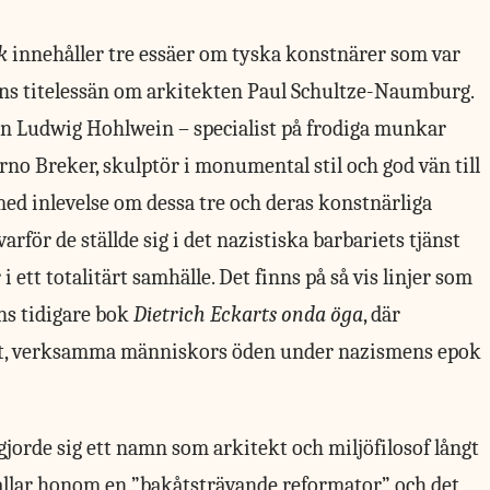
k
innehåller tre essäer om tyska konstnärer som var
nns titelessän om arkitekten Paul Schultze-Naumburg.
n Ludwig Hohlwein – specialist på frodiga munkar
o Breker, skulptör i monumental stil och god vän till
 med inlevelse om dessa tre och deras konstnärliga
rför de ställde sig i det nazistiska barbariets tjänst
 ett totalitärt samhälle. Det finns på så vis linjer som
s tidigare bok
Dietrich Eckarts onda öga
, där
terärt, verksamma människors öden under nazismens epok
orde sig ett namn som arkitekt och ­miljöfilosof långt
allar honom en ”bakåtsträvande reformator” och det