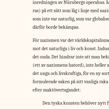
inredningen av Nürnbergs operahus. 
ras) på ett sätt som låg i linje med na
som inte var naturlig, som var global
därför borde bekämpas.
För nazismen var det världskapitalis
mot det naturliga i liv och konst. Indu
det onda. Det hindrar inte att man be
(ett av nazismens hatord), inte heller 
det unga och livskraftiga, för en ny so
formulerade saken på sitt vanliga rak
efter maktövertagandet:
Den tyska konsten behöver nytt fri