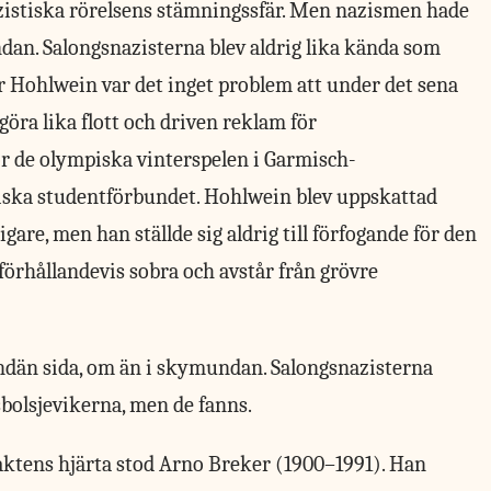
azistiska rörelsens stämningssfär. Men nazismen hade
an. Salongsnazisterna blev aldrig lika kända som
r Hohlwein var det inget problem att under det sena
 göra lika flott och driven reklam för
ör de olympiska vinterspelen i Garmisch-
stiska studentförbundet. Hohlwein blev uppskattad
gare, men han ställde sig aldrig till förfogande för den
 förhållandevis sobra och avstår från grövre
än sida, om än i skymundan. Salongsnazisterna
sbolsjevikerna, men de fanns.
ktens hjärta stod Arno Breker (1900–1991). Han