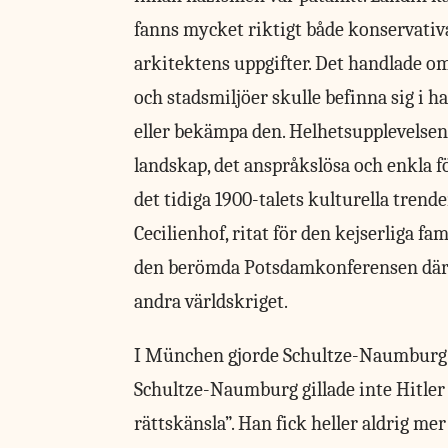
fanns mycket riktigt både konservativa
arkitektens uppgifter. Det handlade o
och stadsmiljöer skulle befinna sig i h
eller bekämpa den. Helhetsupplevelse
landskap, det anspråkslösa och enkla fö
det tidiga 1900-talets kulturella tre
Cecilienhof, ritat för den kejserliga fam
den berömda Potsdamkonferensen där Ch
andra världskriget.
I München gjorde Schultze-Naumburg r
Schultze-Naumburg gillade inte Hitl
rättskänsla”. Han fick heller aldrig mer