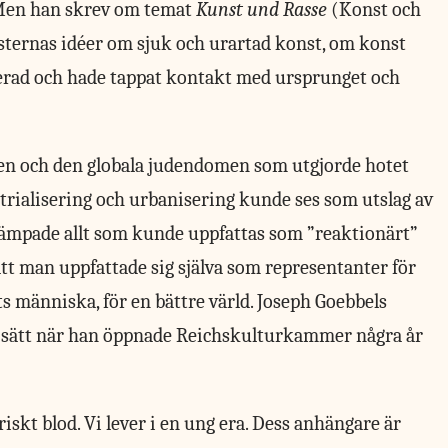
Men han skrev om temat
Kunst und Rasse
(Konst och
zisternas idéer om sjuk och urartad konst, om konst
iserad och hade tappat kontakt med ursprunget och
men och den globala judendomen som utgjorde hotet
strialisering och urbanisering kunde ses som utslag av
kämpade allt som kunde uppfattas som ”reaktionärt”
att man uppfattade sig själva som representanter för
rts människa, för en bättre värld. Joseph Goebbels
a sätt när han öppnade Reichskulturkammer några år
skt blod. Vi lever i en ung era. Dess anhängare är