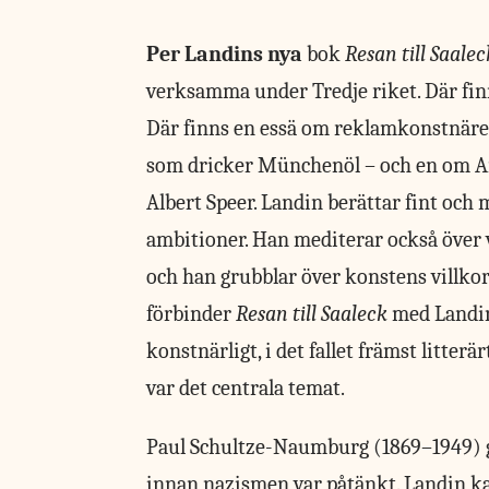
Per Landins nya
bok
Resan till Saalec
verksamma under Tredje riket. Där fi
Där finns en essä om reklamkonstnäre
som dricker Münchenöl – och en om Arn
Albert Speer. Landin berättar fint och
ambitioner. Han mediterar också över va
och han grubblar över konstens villkor i
förbinder
Resan till Saaleck
med Landin
konstnärligt, i det fallet främst lit
var det centrala temat.
Paul Schultze-Naumburg (1869–1949) gj
innan nazismen var påtänkt. Landin k