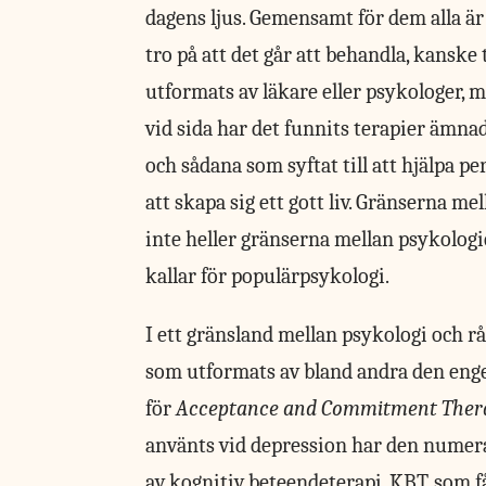
dagens ljus. Gemensamt för dem alla ä
tro på att det går att behandla, kanske
utformats av läkare eller psykologer, 
vid sida har det funnits terapier ämn
och sådana som syftat till att hjälpa p
att skapa sig ett gott liv. Gränserna m
inte heller gränserna mellan psykolog
kallar för populärpsykologi.
I ett gränsland mellan psykologi och rå
som utformats av bland andra den enge
för
Acceptance and Commitment Ther
använts vid depression har den numera
av kognitiv beteendeterapi, KBT, som f