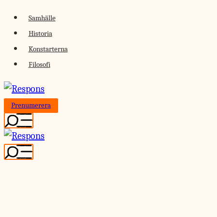
Skip
Samhälle
to
Historia
content
Konstarterna
Filosofi
Prenumerera