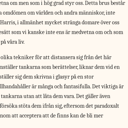
etna om men som i hög grad styr oss. Detta brus består
årda omdömen om världen och andra människor, inte
r Harris, i allmänhet mycket stränga domare över oss
änkesätt som vi kanske inte ens är medvetna om och som
å våra liv.
olika tekniker för att distansera sig från det här
ställer tankarna som berättelser, liknar dem vid en
täller sig dem skrivna i glasyr på en stor
llhandahåller är många och fantasifulla. Det viktiga är
tankarna utan att låta dem vara. Det gäller även
örsöka stöta dem ifrån sig, eftersom det paradoxalt
nom att acceptera att de finns kan de bli mer