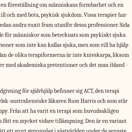
r en föreställning om människans formbarhet och en
 till och med bota, psykisk sjukdom. Vissa terapier har
medan andra vuxit fram utanför dessa professioner. Sida
ade för människor som betecknats som psykiskt sjuka
ersoner som inte kan kallas sjuka, men som vill ha hjälp
ellan de olika terapiformerna är inte knivskarpa, liksom
ier med akademiska pretentioner och det man ibland ­
dgivning för självhjälp befinner sig ACT, den terapi
lsk-australiensiske läkaren Russ Harris och som står
apy
. Från att ha varit en terapi som huvudsakligen
 fått en mycket vidare tillämpning. Den är en variant
ått ett stort genomslag i västvärlden under de senaste