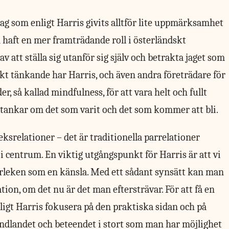
 jag som enligt Harris givits alltför lite uppmärksamhet
 haft en mer framträdande roll i österländskt
v att ställa sig utanför sig själv och betrakta jaget som
skt tänkande har Harris, och även andra företrädare för
, så kallad mindfulness, för att vara helt och fullt
i tankar om det som varit och det som kommer att bli.
ksrelationer – det är traditionella parrelationer
 centrum. En viktig utgångspunkt för Harris är att vi
kärleken som en känsla. Med ett sådant synsätt kan man
tion, om det nu är det man eftersträvar. För att få en
nligt Harris fokusera på den praktiska sidan och på
ndlandet och beteendet i stort som man har möjlighet