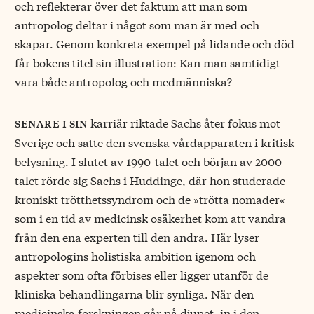
och reflekterar över det faktum att man som
antropolog deltar i något som man är med och
skapar. Genom konkreta exempel på lidande och död
får bokens titel sin illustration: Kan man samtidigt
vara både antropolog och medmänniska?
karriär riktade Sachs åter fokus mot
senare i sin
Sverige och satte den svenska vårdapparaten i kritisk
belysning. I slutet av 1990-talet och början av 2000-
talet rörde sig Sachs i Huddinge, där hon studerade
kroniskt trötthetssyndrom och de »trötta nomader«
som i en tid av medicinsk osäkerhet kom att vandra
från den ena experten till den andra. Här lyser
antropologins holistiska ambition igenom och
aspekter som ofta förbises eller ligger utanför de
kliniska behandlingarna blir synliga. När den
medicinska forskningen går på djupet, in i den