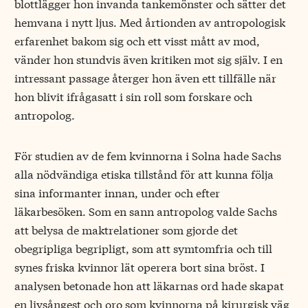
blottlägger hon invanda tankemönster och sätter det
hemvana i nytt ljus. Med årtionden av antropologisk
erfarenhet bakom sig och ett visst mått av mod,
vänder hon stundvis även kritiken mot sig själv. I en
intressant passage återger hon även ett tillfälle när
hon blivit ifrågasatt i sin roll som forskare och
antropolog.
För studien av de fem kvinnorna i Solna hade Sachs
alla nödvändiga etiska tillstånd för att kunna följa
sina informanter innan, under och efter
läkarbesöken. Som en sann antropolog valde Sachs
att belysa de maktrelationer som gjorde det
obegripliga begripligt, som att symtomfria och till
synes friska kvinnor lät operera bort sina bröst. I
analysen betonade hon att läkarnas ord hade skapat
en livsångest och oro som kvinnorna på kirurgisk väg