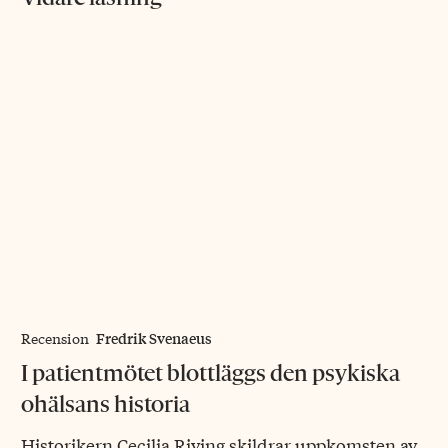
Fredrik Svenaeus
Recension
I patientmötet blottläggs den psykiska
ohälsans historia
Historikern Cecilia Riving skildrar uppkomsten av