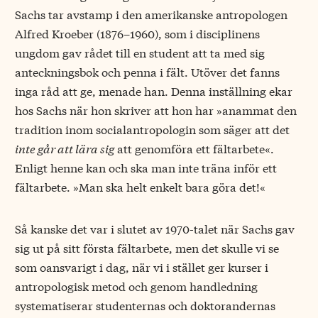
Sachs tar avstamp i den amerikanske antropologen
Alfred Kroeber (1876–1960), som i disciplinens
ungdom gav rådet till en student att ta med sig
anteckningsbok och penna i fält. Utöver det fanns
inga råd att ge, menade han. Denna inställning ekar
hos Sachs när hon skriver att hon har »anammat den
tradition inom socialantropologin som säger att det
inte går att lära sig
att genomföra ett fältarbete«.
Enligt henne kan och ska man inte träna inför ett
fältarbete. »Man ska helt enkelt bara göra det!«
Så kanske det var i slutet av 1970-talet när Sachs gav
sig ut på sitt första fältarbete, men det skulle vi se
som oansvarigt i dag, när vi i stället ger kurser i
antropologisk metod och genom handledning
systematiserar studenternas och doktorandernas