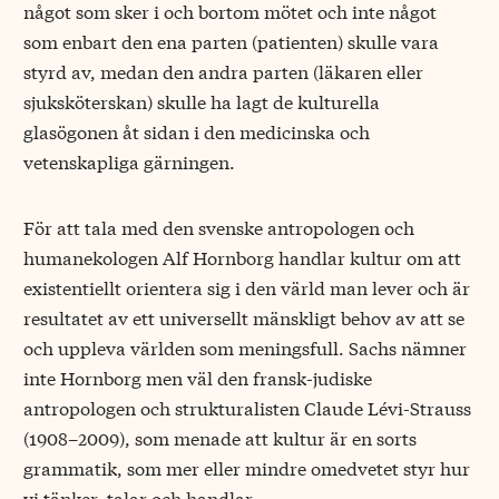
något som sker i och bortom mötet och inte något
som enbart den ena parten (patienten) skulle vara
styrd av, medan den andra parten (läkaren eller
sjuksköterskan) skulle ha lagt de kulturella
glasögonen åt sidan i den medicinska och
vetenskapliga gärningen.
För att tala med den svenske antropologen och
human­ekologen Alf Hornborg handlar kultur om att
existentiellt orientera sig i den värld man lever och är
resultatet av ett universellt mänskligt behov av att se
och uppleva världen som meningsfull. Sachs nämner
inte Hornborg men väl den fransk-judiske
antropologen och strukturalisten ­Claude Lévi­-Strauss
(1908–2009), som menade att kultur är en sorts
grammatik, som mer eller mindre omedvetet styr hur
vi tänker, talar och handlar.