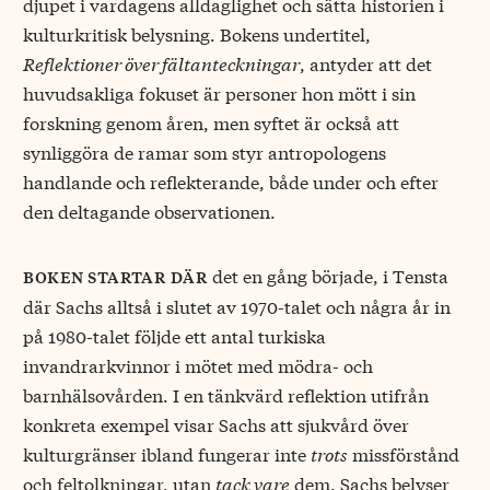
djupet i vardagens alldaglighet och sätta historien i
kulturkritisk belysning. Bokens undertitel,
Reflektioner över fältanteckningar
, antyder att det
huvudsakliga fokuset är personer hon mött i sin
forskning genom åren, men syftet är också att
synliggöra de ramar som styr antropologens
handlande och reflekterande, både under och efter
den deltagande observationen.
det en gång började, i Tensta
boken startar där
där Sachs alltså i slutet av 1970-talet och några år in
på 1980-talet följde ett antal turkiska
invandrarkvinnor i mötet med mödra- och
barnhälsovården. I en tänkvärd reflektion utifrån
konkreta exempel visar Sachs att sjukvård över
kulturgränser ibland fungerar inte
trots
missförstånd
och feltolkningar, utan
tack vare
dem. Sachs belyser