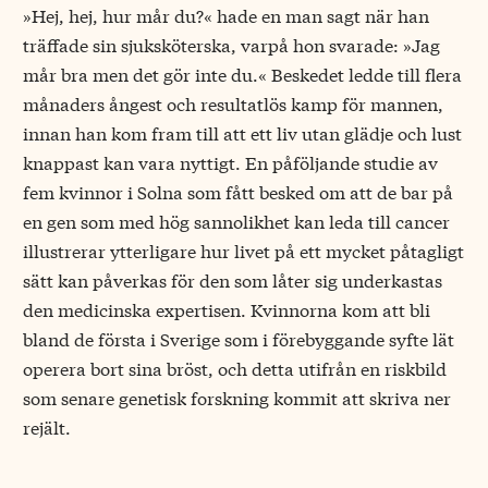
»Hej, hej, hur mår du?« hade en man sagt när han
träffade sin sjuksköterska, varpå hon svarade: »Jag
mår bra men det gör inte du.« Beskedet ledde till flera
månaders ångest och resultatlös kamp för mannen,
innan han kom fram till att ett liv utan glädje och lust
knappast kan vara nyttigt. En påföljande studie av
fem kvinnor i Solna som fått besked om att de bar på
en gen som med hög sannolikhet kan leda till cancer
illustrerar ytterligare hur livet på ett mycket påtagligt
sätt kan påverkas för den som låter sig underkastas
den medicinska expertisen. Kvinnorna kom att bli
bland de första i Sverige som i förebyggande syfte lät
operera bort sina bröst, och detta utifrån en riskbild
som senare genetisk forskning kommit att skriva ner
rejält.