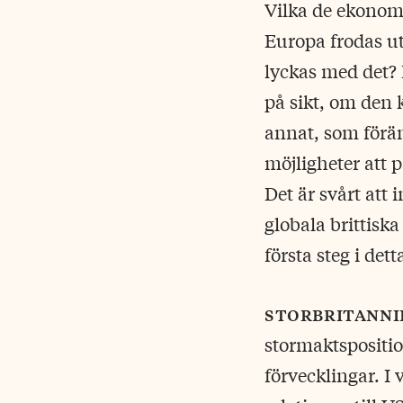
Vilka de ekonomi
Europa frodas u
lyckas med det?
på sikt, om den 
annat, som förä
möjligheter att 
Det är svårt att
globala brittiska
första steg i dett
storbritanni
stormaktspositio
förvecklingar. I 