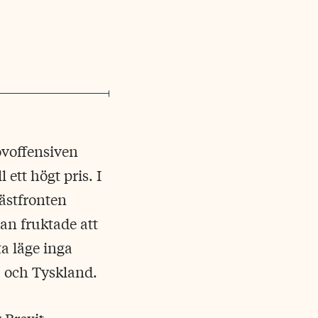
ovoffensiven
ett högt pris. I
västfronten
an fruktade att
ta läge inga
) och Tyskland.