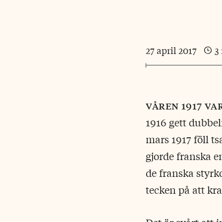
27 april 2017
3
våren 1917 va
1916 gett dubbel
mars 1917 föll t
gjorde franska e
de franska styrk
tecken på att kr