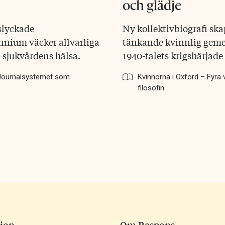
och glädje
slyckade
Ny kollektivbiografi ska
nnium väcker allvarliga
tänkande kvinnlig geme
 sjukvårdens hälsa.
1940-talets krigshärjade
 Journalsystemet som
Kvinnorna i Oxford – Fyra
filosofin
ion
Om Respons