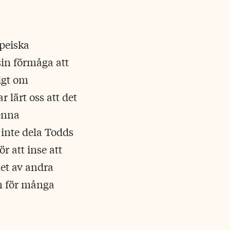
peiska
in förmåga att
igt om
 lärt oss att det
denna
inte dela Todds
r att inse att
et av andra
en för många