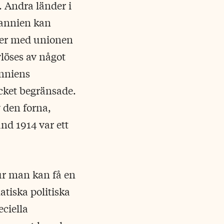
. Andra länder i
tannien kan
der med unionen
löses av något
anniens
cket begränsade.
v den forna,
and 1914 var ett
ur man kan få en
atiska politiska
eciella