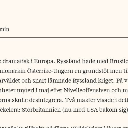
 min
r
dramatisk i Europa. Ryssland hade med Brusil
monarkin Österrike-Ungern en grundstöt men till 
sarväldet och snart lämnade Ryssland kriget. På 
nheter myteri i maj efter Nivelleoffensiven och m
orna skulle desintegrera. Två makter visade i det
ackelera: Storbritannien (nu med USA bakom sig