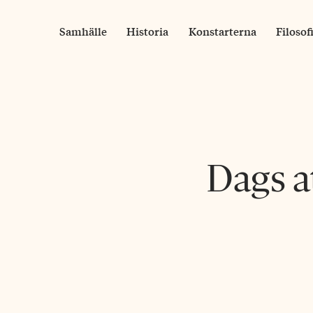
Skip
to
Samhälle
Historia
Konstarterna
Filosof
content
Dags at