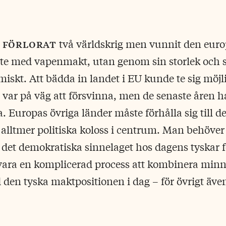
 förlorat
två världskrig men vunnit den euro
e med vapenmakt, utan genom sin storlek och s
iskt. Att bädda in landet i EU kunde te sig möjl
 var på väg att försvinna, men de senaste åren har
. Europas övriga länder måste förhålla sig till 
lltmer politiska koloss i centrum. Man behöver 
 det demokratiska sinnelaget hos dagens tyskar fö
vara en komplicerad process att kombinera minn
 den tyska maktpositionen i dag – för övrigt äv