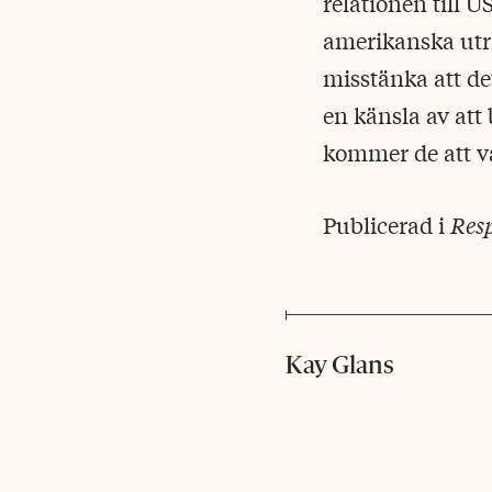
relationen till 
amerikanska utri
misstänka att de
en känsla av att
kommer de att va
Publicerad i
Res
Kay Glans