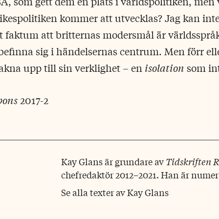
USA, som gett dem en plats i världspolitiken, men
kespolitiken kommer att utvecklas? Jag kan inte l
t faktum att britternas modersmål är världssprå
 befinna sig i händelsernas centrum. Men förr ell
kna upp till sin verklighet – en
isolation
som in
pons
2017-2
Kay Glans är grundare av
Tidskriften 
chefredaktör 2012–2021. Han är numera
Se alla texter av Kay Glans