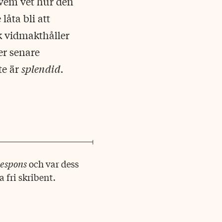
 vem vet hur den
åta bli att
k vidmakthåller
er senare
te är
splendid
.
Respons
och var dess
 fri skribent.