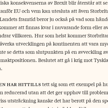
ska konsekvenserna av Brexit blir återstår att se
tanför EU och vem kan utesluta att även Storbri
 Landets framtid beror ju också på vad som hän
kommer att finnas kvar i nuvarande form eller av
ndrar villkoren. Hur som helst kommer Storbrit
påverka utvecklingen på kontinenten att vara my
 inte se detta som slutpunkten på en avveckling a
 maktpositionen. Beslutet att gå i krig mot Tyskl
a.
en har hittills
tett sig som ett exempel på h
n reducerad utan att det ger upphov till problem
viss utsträckning kanske det har berott på den sp