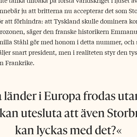
nte tänka tillbaka på första världskriget i ljuset a
nnebär ju att britterna nu accepterar det som St
för att förhindra: att Tyskland skulle dominera k
urozonen, säger den franske historikern Emmanu
nilla Ståhl gör med honom i detta nummer, och sp
ljer snart president, men i realiteten styr den ty
n Frankrike.
 länder i Europa frodas uta
kan utesluta att även Storb
kan lyckas med det?