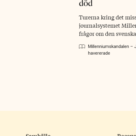
död
Turerna kring det mis
journalsystemet Mille
frågor om den svenska
Millenniumskandalen –
havererade
Samhälle
Recens