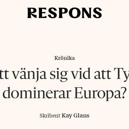
i
Krönika
t vänja sig vid att 
dominerar Europa?
Kay Glans
Skribent