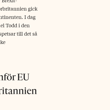
v Brexit-
orbritannien gick
ontinenten. I dag
el Todd i den
etsar till det så
ske
nför EU
ritannien