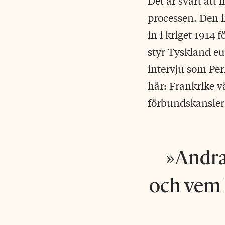
Det är svårt att i
processen. Den i
in i kriget 1914 
styr Tyskland e
intervju som Per
här: Frankrike vä
förbundskansler
Andra
och vem 